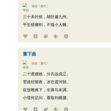
张祜
〔唐代〕
三十未封侯，颠狂遍九州。
平生镆铘剑，不报小人雠。
塞下曲
张祜
〔唐代〕
二十逐嫖姚，分兵远戍辽。
雪迷经塞夜，冰壮渡河朝。
促放雕难下，生骑马未调。
小儒何足问，看取剑横腰。