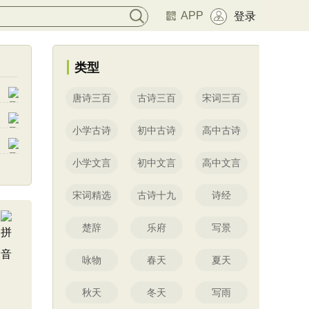
APP
登录
类型
唐诗三百
古诗三百
宋词三百
小学古诗
初中古诗
高中古诗
小学文言
初中文言
高中文言
宋词精选
古诗十九
诗经
楚辞
乐府
写景
咏物
春天
夏天
秋天
冬天
写雨