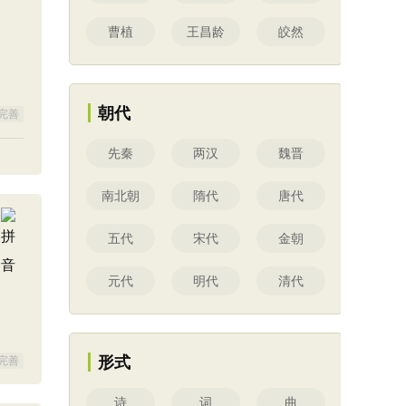
曹植
王昌龄
皎然
朝代
完善
先秦
两汉
魏晋
南北朝
隋代
唐代
五代
宋代
金朝
元代
明代
清代
形式
完善
诗
词
曲