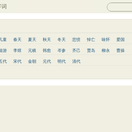
字词
儿童
春天
夏天
秋天
冬天
悲愤
悼亡
咏怀
爱国
山水
怀古
咏史
散文
闺怨
抒情
赞美
咏柳
读书
陆游
李煜
元稹
韩愈
岑参
齐己
贾岛
柳永
曹操
写景
月亮
长诗
励志
战争
荷花
题画
感恩
动物
罗隐
贯休
韦庄
屈原
王勃
张祜
王建
晏殊
岳飞
五代
宋代
金朝
元代
明代
清代
青春
写山
劝学
论诗
游仙
节日
春节
元宵节
高适
方干
李峤
赵嘏
贺铸
郑谷
郑燮
张说
张炎
重阳节
托物言志
古文观止
宋词精选
小学古诗
陶渊明
孟浩然
柳宗元
王安石
欧阳修
韦应物
温庭筠
文
高中文言文
唐诗三百首
古诗三百首
宋词三百首
陆龟蒙
晏几道
周邦彦
杜荀鹤
吴文英
马致远
皮日休
皇甫冉
卓文君
文天祥
刘辰翁
陈子昂
纳兰性德