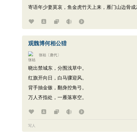
寄语年少妻莫哀，鱼金虎竹天上来，雁门山边骨成
观魏博何相公猎
张祜
〔唐代〕
晓出禁城东，分围浅草中。
红旗开向日，白马骤迎风。
背手抽金镞，翻身控角弓。
万人齐指处，一雁落寒空。
写人