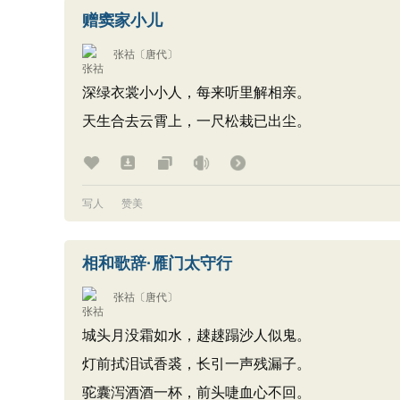
赠窦家小儿
张祜
〔唐代〕
深绿衣裳小小人，每来听里解相亲。
天生合去云霄上，一尺松栽已出尘。
写人
赞美
相和歌辞·雁门太守行
张祜
〔唐代〕
城头月没霜如水，趚趚蹋沙人似鬼。
灯前拭泪试香裘，长引一声残漏子。
驼囊泻酒酒一杯，前头啑血心不回。