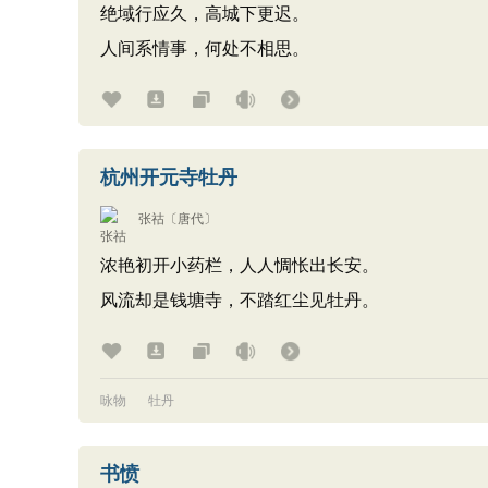
绝域行应久，高城下更迟。
人间系情事，何处不相思。
杭州开元寺牡丹
张祜
〔唐代〕
浓艳初开小药栏，人人惆怅出长安。
风流却是钱塘寺，不踏红尘见牡丹。
咏物
牡丹
书愤