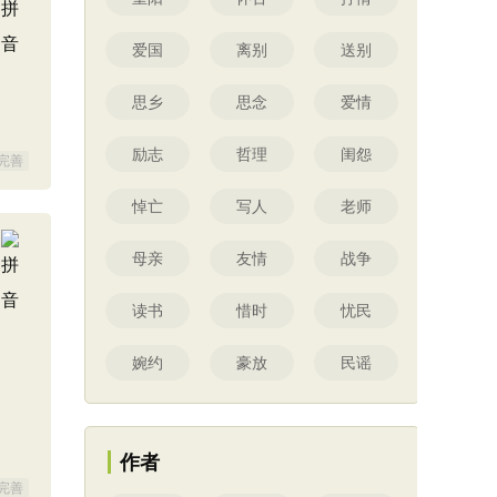
爱国
离别
送别
思乡
思念
爱情
励志
哲理
闺怨
完善
悼亡
写人
老师
母亲
友情
战争
读书
惜时
忧民
婉约
豪放
民谣
作者
完善