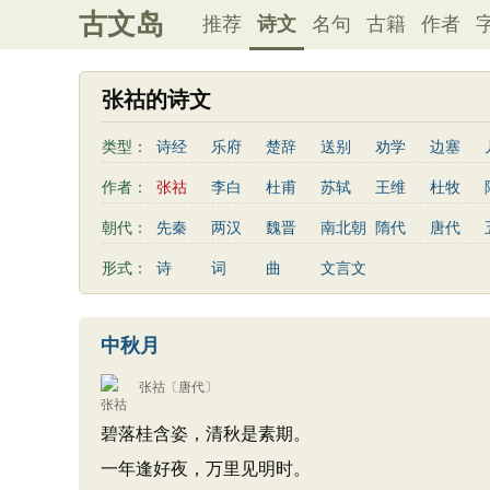
古文岛
推荐
诗文
名句
古籍
作者
张祜的诗文
类型：
诗经
乐府
楚辞
送别
劝学
边塞
思乡
咏物
爱情
田园
民歌
民谣
作者：
张祜
李白
杜甫
苏轼
王维
杜牧
秋思
哲理
离别
梅花
叙事
写雪
李贺
曹植
张籍
孟郊
皎然
许浑
朝代：
先秦
两汉
魏晋
南北朝
隋代
唐代
散曲
感怀
饮酒
落花
桃花
写雨
姚合
卢纶
秦观
钱起
朱熹
韩偓
形式：
诗
词
曲
文言文
寒食节
清明节
端午节
七夕节
中秋节
白居易
辛弃疾
李清照
刘禹锡
李商隐
初中古诗
高中古诗
小学文言文
初中文言
刘长卿
王昌龄
杨万里
诸葛亮
范仲淹
中秋月
古诗十九首
左丘明
张九龄
权德舆
黄庭坚
司马迁
张祜
〔唐代〕
碧落桂含姿，清秋是素期。
一年逢好夜，万里见明时。