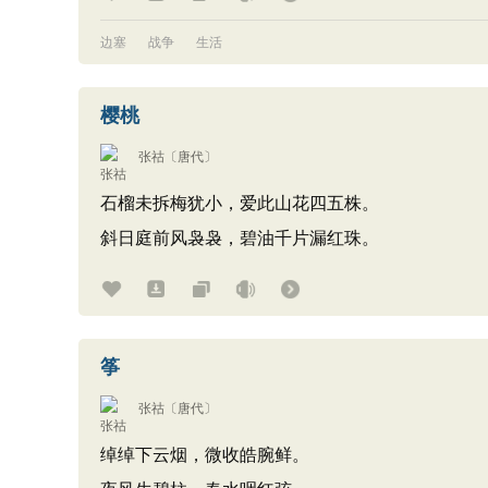
边塞
战争
生活
樱桃
张祜
〔唐代〕
石榴未拆梅犹小，爱此山花四五株。
斜日庭前风袅袅，碧油千片漏红珠。
筝
张祜
〔唐代〕
绰绰下云烟，微收皓腕鲜。