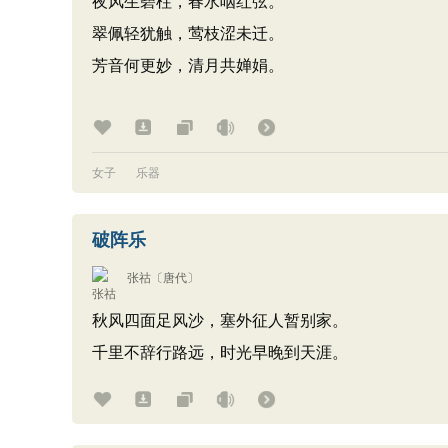
夜风生碧柱，春水咽红弦。
翠佩轻犹触，莺枝涩未迁。
芳音何更妙，清月共婵娟。
女子
乐器
破阵乐
张祜
〔唐代〕
秋风四面足风沙，塞外征人暂别家。
千里不辞行路远，时光早晚到天涯。