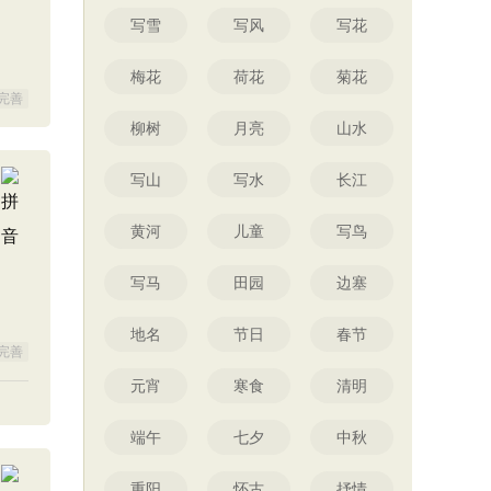
写雪
写风
写花
梅花
荷花
菊花
完善
柳树
月亮
山水
写山
写水
长江
黄河
儿童
写鸟
写马
田园
边塞
地名
节日
春节
完善
元宵
寒食
清明
端午
七夕
中秋
重阳
怀古
抒情