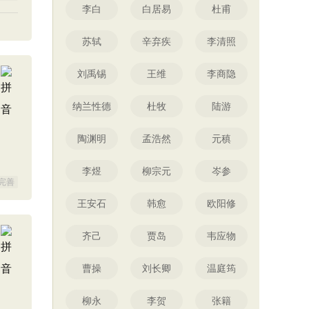
李白
白居易
杜甫
苏轼
辛弃疾
李清照
刘禹锡
王维
李商隐
纳兰性德
杜牧
陆游
陶渊明
孟浩然
元稹
李煜
柳宗元
岑参
完善
王安石
韩愈
欧阳修
齐己
贾岛
韦应物
曹操
刘长卿
温庭筠
柳永
李贺
张籍