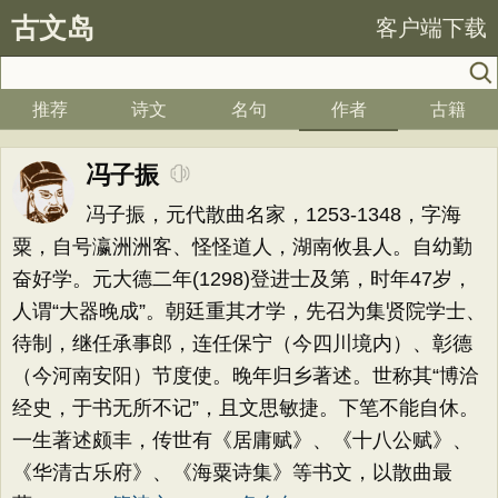
古文岛
客户端下载
推荐
诗文
名句
作者
古籍
冯子振
冯子振，元代散曲名家，1253-1348，字海
粟，自号瀛洲洲客、怪怪道人，湖南攸县人。自幼勤
奋好学。元大德二年(1298)登进士及第，时年47岁，
人谓“大器晚成”。朝廷重其才学，先召为集贤院学士、
待制，继任承事郎，连任保宁（今四川境内）、彰德
（今河南安阳）节度使。晚年归乡著述。世称其“博洽
经史，于书无所不记”，且文思敏捷。下笔不能自休。
一生著述颇丰，传世有《居庸赋》、《十八公赋》、
《华清古乐府》、《海粟诗集》等书文，以散曲最