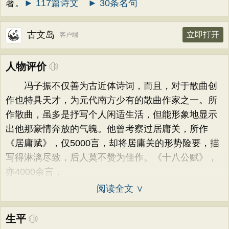
著。
► 117篇诗文
► 30条名句
古文岛
立即打开
客户端
人物评价
冯子振不仅善为古近体诗词，而且，对于散曲创
作也特具天才，为元代南方少有的散曲作家之一。所
作散曲，虽多是抒写个人闲适生活，但能形象地显示
出他那豪情奔放的气魄。他曾考察过居庸关，所作
《居庸赋》，仅5000言，却将居庸关的形势险要，描
写得淋漓尽致，后人莫不赞为佳作。《十八公赋》，
亦4000余言，
阅读全文 ∨
生平