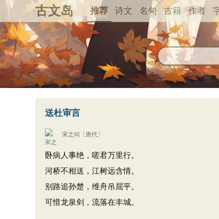
古文岛
推荐
诗文
名句
古籍
作者
送杜审言
宋之问
〔唐代〕
卧病人事绝，嗟君万里行。
河桥不相送，江树远含情。
别路追孙楚，维舟吊屈平。
可惜龙泉剑，流落在丰城。