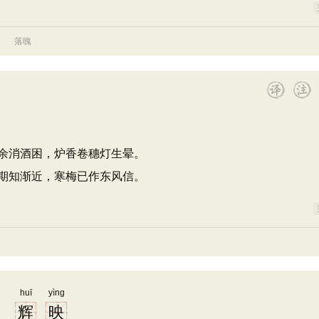
落魄
余消酒困，炉香卷穗灯生晕。
期知渐近，寒梅已作东风信。
huī
yìng
辉
映