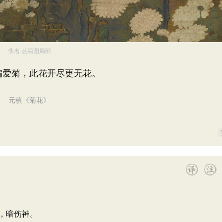
佚名 丛菊图局部
偏爱菊，此花开尽更无花。
元稹《菊花》
，暗伤神。