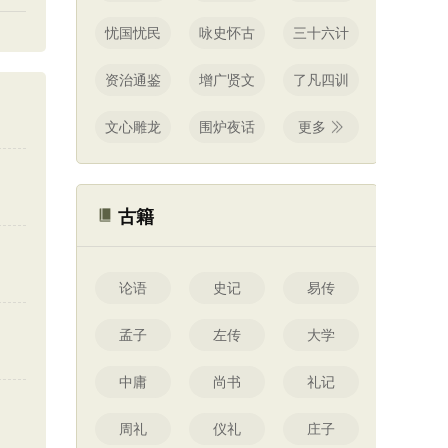
忧国忧民
咏史怀古
三十六计
资治通鉴
增广贤文
了凡四训
文心雕龙
围炉夜话
更多
古籍
论语
史记
易传
孟子
左传
大学
中庸
尚书
礼记
周礼
仪礼
庄子