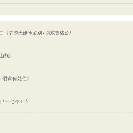
白《梦游天姥吟留别 / 别东鲁诸公》
当山额》
·君家何处住》
/ 一七令·山》