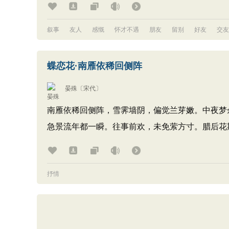
叙事
友人
感慨
怀才不遇
朋友
留别
好友
交友
蝶恋花·南雁依稀回侧阵
晏殊
〔宋代〕
南雁依稀回侧阵，雪霁墙阴，偏觉兰芽嫩。中夜梦
急景流年都一瞬。往事前欢，未免萦方寸。腊后花
抒情