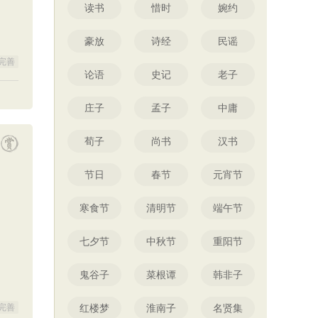
读书
惜时
婉约
豪放
诗经
民谣
完善
论语
史记
老子
庄子
孟子
中庸
荀子
尚书
汉书
节日
春节
元宵节
寒食节
清明节
端午节
七夕节
中秋节
重阳节
鬼谷子
菜根谭
韩非子
完善
红楼梦
淮南子
名贤集