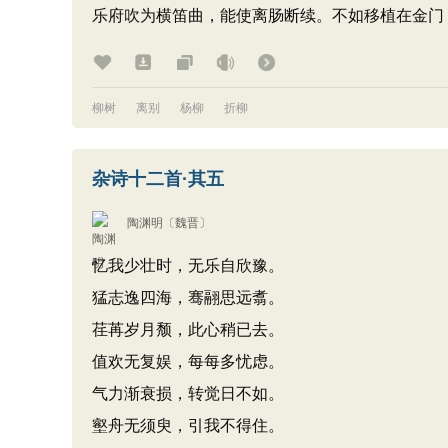
乐府吹为横笛曲，能使离肠断续。不如移植在金门
柳树
离别
杨柳
折柳
杂诗十二首·其五
陶渊明
〔魏晋〕
忆我少壮时，无乐自欣豫。
猛志逸四海，骞翮思远翥。
荏苒岁月颓，此心稍已去。
值欢无复娱，每每多忧虑。
气力渐衰损，转觉日不如。
壑舟无须臾，引我不得住。