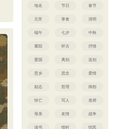
地名
节日
春节
元宵
寒食
清明
端午
七夕
中秋
重阳
怀古
抒情
爱国
离别
送别
思乡
思念
爱情
励志
哲理
闺怨
悼亡
写人
老师
母亲
友情
战争
读书
惜时
忧民