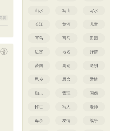
山水
写山
写水
完善
长江
黄河
儿童
写鸟
写马
田园
边塞
地名
抒情
爱国
离别
送别
思乡
思念
爱情
励志
哲理
闺怨
悼亡
写人
老师
母亲
友情
战争