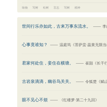
咏物
写树
松树
言志
写树
精神
世间行乐亦如此，古来万事东流水。
——
李
心事竟谁知？
——
温庭筠《菩萨蛮·蕊黄无限
君家何处住，妾住在横塘。
——
崔颢《长干行
古岩泉滴滴，幽谷鸟关关。
——
令狐楚《赋山 
眼不见心不烦
——
《红楼梦·第二十九回》