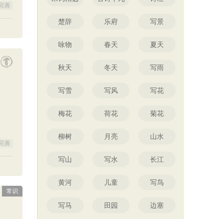
完善
楚辞
乐府
写景
咏物
春天
夏天
秋天
冬天
写雨
写雪
写风
写花
梅花
荷花
菊花
柳树
月亮
山水
完善
写山
写水
长江
黄河
儿童
写鸟
常识
写马
田园
边塞