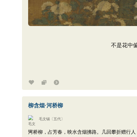
不是花中
柳含烟·河桥柳
毛文锡
〔五代〕
河桥柳，占芳春，映水含烟拂路。几回攀折赠行人