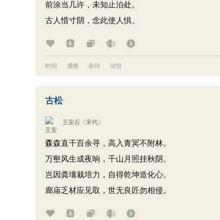
前涂当几许，未知止泊处。
古人惜寸阴，念此使人惧。
时间
感慨
杂诗
珍惜
古松
王安石
〔宋代〕
森森直干百余寻，高入青冥不附林。
万壑风生成夜响，千山月照挂秋阴。
岂因粪壤栽培力，自得乾坤造化心。
廊庙乏材应见取，世无良匠勿相侵。