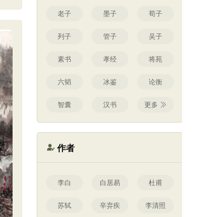
老子
墨子
荀子
列子
管子
吴子
素书
孝经
将苑
六韬
冰鉴
论衡
智囊
汉书
更多
作者
李白
白居易
杜甫
苏轼
辛弃疾
李清照