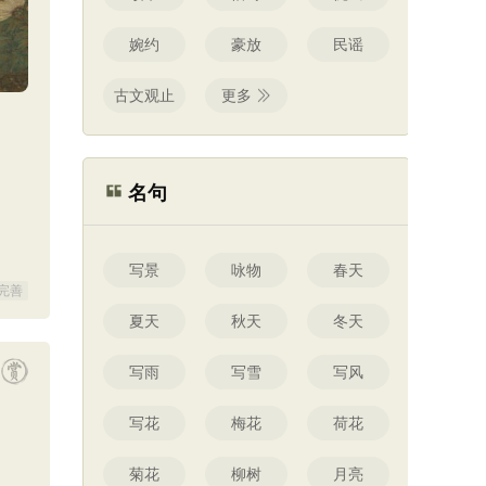
婉约
豪放
民谣
古文观止
更多
名句
写景
咏物
春天
完善
夏天
秋天
冬天
写雨
写雪
写风
写花
梅花
荷花
菊花
柳树
月亮