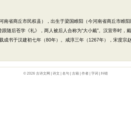
河南省商丘市民权县），出生于梁国睢阳（今河南省商丘市睢阳
曾跟随后苍学《礼》，两人被后人合称为“大小戴”。汉宣帝时，
成书于汉建初七年（80年）。咸淳三年（1267年），宋度宗赵
© 2026
古诗文网
|
诗文
|
名句
|
古籍
|
作者
|
字词
|
纠错