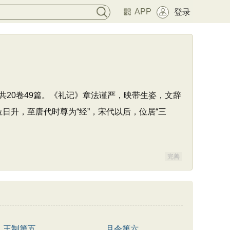
APP
登录
20卷49篇。《礼记》章法谨严，映带生姿，文辞
位日升，至唐代时尊为“经”，宋代以后，位居“三
完善
王制第五
月令第六