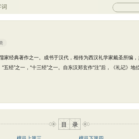
字词
类
儒家经典著作之一。成书于汉代，相传为西汉礼学家戴圣所编，共
“五经”之一，“十三经”之一。自东汉郑玄作“注”后，《礼记》地
目
录
檀弓上第三
檀弓下第四