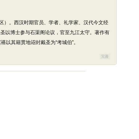
区）。西汉时期官员、学者、礼学家、汉代今文经
戴圣以博士参与石渠阁论议，官至九江太守。著作有
禥以其籍贯地诏封戴圣为“考城伯”。
完善