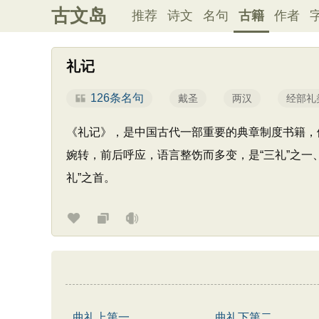
古文岛
推荐
诗文
名句
古籍
作者
礼记
126条名句
戴圣
两汉
经部礼
《礼记》，是中国古代一部重要的典章制度书籍，
婉转，前后呼应，语言整饬而多变，是“三礼”之一、
礼”之首。
曲礼上第一
曲礼下第二