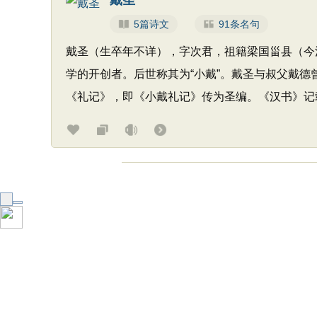
戴圣
5篇诗文
91条名句
戴圣（生卒年不详），字次君，祖籍梁国甾县（今
学的开创者。后世称其为“小戴”。戴圣与叔父戴德
《礼记》，即《小戴礼记》传为圣编。《汉书》记载