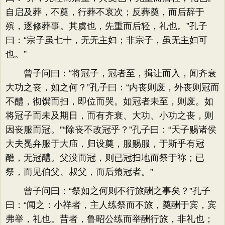
自启及葬，不奠，行葬不哀次；反葬奠，而后辞于
殡，逐修葬事。其虞也，先重而后轻，礼也。”孔子
曰：“宗子虽七十，无无主妇；非宗子，虽无主妇可
也。”
曾子问曰：“将冠子，冠者至，揖让而入，闻齐衰
大功之丧，如之何？”孔子曰：“内丧则废，外丧则冠而
不醴，彻馔而扫，即位而哭。如冠者未至，则废。如
将冠子而未及期日，而有齐衰、大功、小功之丧，则
因丧服而冠。”“除丧不改冠乎？”孔子曰：“天子赐诸侯
大夫冕弁服于大庙，归设奠，服赐服，于斯乎有冠
醮，无冠醴。父没而冠，则已冠扫地而祭于祢；已
祭，而见伯父、叔父，而后飨冠者。”
曾子问曰：“祭如之何则不行旅酬之事矣？”孔子
曰：“闻之：小祥者，主人练祭而不旅，奠酬于宾，宾
弗举，礼也。昔者，鲁昭公练而举酬行旅，非礼也；