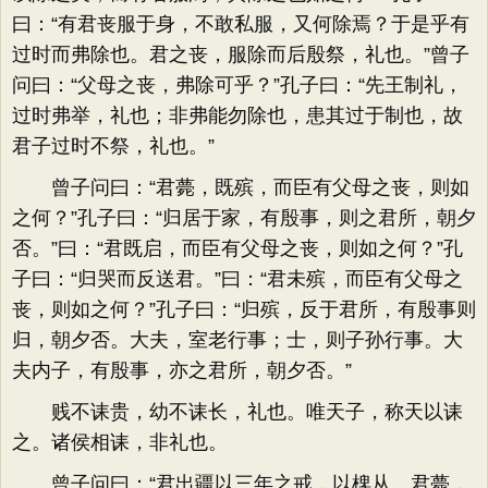
曰：“有君丧服于身，不敢私服，又何除焉？于是乎有
过时而弗除也。君之丧，服除而后殷祭，礼也。”曾子
问曰：“父母之丧，弗除可乎？”孔子曰：“先王制礼，
过时弗举，礼也；非弗能勿除也，患其过于制也，故
君子过时不祭，礼也。”
曾子问曰：“君薨，既殡，而臣有父母之丧，则如
之何？”孔子曰：“归居于家，有殷事，则之君所，朝夕
否。”曰：“君既启，而臣有父母之丧，则如之何？”孔
子曰：“归哭而反送君。”曰：“君未殡，而臣有父母之
丧，则如之何？”孔子曰：“归殡，反于君所，有殷事则
归，朝夕否。大夫，室老行事；士，则子孙行事。大
夫内子，有殷事，亦之君所，朝夕否。”
贱不诔贵，幼不诔长，礼也。唯天子，称天以诔
之。诸侯相诔，非礼也。
曾子问曰：“君出疆以三年之戒，以椑从。君薨，