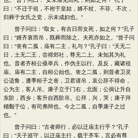
也。”曾子问曰：“女未庙见而死，则如之何？”孔子
曰：“不迁于祖，不祔于皇姑，婿不杖、不菲、不次，
归葬于女氏之党，示未成妇也。”
曾子问曰：“取女，有吉日而女死，如之何？”孔子
曰：“婿齐衰而吊，既葬而除之。夫死亦如之。”曾子问
曰：“丧有二孤，庙有二主，礼与？”孔子曰：“天无二
日，土无二王，尝禘郊社，尊无二上。未知其为礼
也。昔者齐桓公亟举兵，作伪主以行。及反，藏诸祖
庙。庙有二主，自桓公始也。丧之二孤，则昔者卫灵
公适鲁，遭季桓子之丧，卫君请吊，哀公辞不得命，
公为主，客人吊。康子立于门右，北面；公揖让升自
东阶，西乡；客升自西阶吊。公拜，兴，哭；康子拜
稽颡于位，有司弗辩也。今之二孤，自季康子之过
也。”
曾子问曰：“古者师行，必以迁庙主行乎？”孔子
曰：“天子巡守，以迁庙主行，载于齐车，言必有尊