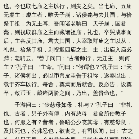
也。今也取七庙之主以行，则失之矣。当七庙、五庙
无虚主；虚主者，唯天子崩，诸侯薨与去其国，与祫
祭于祖，为无主耳。吾闻诸老聃曰：天子崩，国君
薨，则祝取群庙之主而藏诸祖庙，礼也。卒哭成事而
后，主各反其庙。君去其国，大宰取群庙之主以从，
礼也。祫祭于祖，则祝迎四庙之主。主，出庙入庙必
跸；老聃云。”曾子问曰：“古者师行，无迁主，则何
主？”孔子曰：“主命。”问曰：“何谓也？”孔子曰：“天
子、诸侯将出，必以币帛皮圭告于祖祢，遂奉以出，
载于齐车以行。每舍，奠焉而后就舍。反必告，设奠
卒，敛币玉，藏诸两阶之间，乃出。盖贵命也。”
子游问曰：“丧慈母如母，礼与？”孔子曰：“非礼
也。古者，男子外有傅，内有慈母，君命所使教子
也，何服之有？昔者，鲁昭公少丧其母，有慈母良，
及其死也，公弗忍也，欲丧之，有司以闻，曰：‘古之