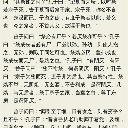
问：“其祭如之何？”孔子曰：“望墓而为坛，以时祭。
若宗子死，告于墓而后祭于家。宗子死，称名不言
孝，身没而已。子游之徒，有庶子祭者以此，若义
也。今之祭者，不首其义，故诬于祭也。”
曾子问曰：“祭必有尸乎？若厌祭亦可乎？”孔子
曰：“祭成丧者必有尸，尸必以孙。孙幼，则使人抱
之。无孙，则取于同姓可也。祭殇必厌，盖弗成也。
祭成丧而无尸，是殇之也。”孔子曰：“有阴厌，有阳
厌。”曾子问曰：“殇不祔祭，何谓阴厌、阳厌？”孔子
曰：“宗子为殇而死，庶子弗为后也。其吉祭特牲。祭
殇不举，无肵俎，无玄酒，不告利成，是谓阴厌。凡
殇，与无后者，祭于宗子之家，当室之白，尊于东
房，是谓阳厌。”
曾子问曰：“葬引至于堩，日有食之，则有变乎？
且不乎？”孔子曰：“昔者吾从老聃助葬于巷党，及堩，
日有食之，老聃曰：‘丘！止柩，就道右，止哭以听