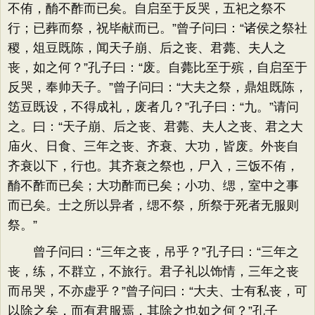
不侑，酳不酢而已矣。自启至于反哭，五祀之祭不
行；已葬而祭，祝毕献而已。”曾子问曰：“诸侯之祭社
稷，俎豆既陈，闻天子崩、后之丧、君薨、夫人之
丧，如之何？”孔子曰：“废。自薨比至于殡，自启至于
反哭，奉帅天子。”曾子问曰：“大夫之祭，鼎俎既陈，
笾豆既设，不得成礼，废者几？”孔子曰：“九。”请问
之。曰：“天子崩、后之丧、君薨、夫人之丧、君之大
庙火、日食、三年之丧、齐衰、大功，皆废。外丧自
齐衰以下，行也。其齐衰之祭也，尸入，三饭不侑，
酳不酢而已矣；大功酢而已矣；小功、缌，室中之事
而已矣。士之所以异者，缌不祭，所祭于死者无服则
祭。”
曾子问曰：“三年之丧，吊乎？”孔子曰：“三年之
丧，练，不群立，不旅行。君子礼以饰情，三年之丧
而吊哭，不亦虚乎？”曾子问曰：“大夫、士有私丧，可
以除之矣，而有君服焉，其除之也如之何？”孔子