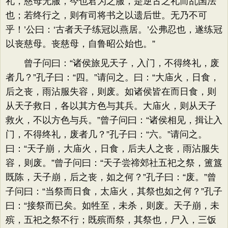
礼，慈母无服，今也君为之服，是逆古之礼而乱国法
也；若终行之，则有司将书之以遗后世。无乃不可
乎！’公曰：‘古者天子练冠以燕居。’公弗忍也，遂练冠
以丧慈母。丧慈母，自鲁昭公始也。”
曾子问曰：“诸侯旅见天子，入门，不得终礼，废
者几？”孔子曰：“四。”请问之。曰：“大庙火，日食，
后之丧，雨沾服失容，则废。如诸侯皆在而日食，则
从天子救日，各以其方色与其兵。大庙火，则从天子
救火，不以方色与兵。”曾子问曰：“诸侯相见，揖让入
门，不得终礼，废者几？”孔子曰：“六。”请问之。
曰：“天子崩，大庙火，日食，后夫人之丧，雨沾服失
容，则废。”曾子问曰：“天子尝禘郊社五祀之祭，簠簋
既陈，天子崩，后之丧，如之何？”孔子曰：“废。”曾
子问曰：“当祭而日食，太庙火，其祭也如之何？”孔子
曰：“接祭而已矣。如牲至，未杀，则废。天子崩，未
殡，五祀之祭不行；既殡而祭，其祭也，尸入，三饭