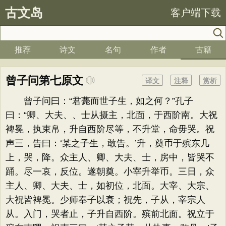
古文岛
客户端下载
推荐
诗文
名句
作者
古籍
曾子问第七原文
译文
注释
赏析
曾子问曰：“君薨而世子生，如之何？”孔子
曰：“卿、大夫、、士从摄主，北面，于西阶南。大祝
裨冕，执束帛，升自西阶尽等，不升堂，命毋哭。祝
声三，告曰：‘某之子生，敢告。’升，奠币于殡东几
上，哭，降。众主人、卿、大夫、士，房中，皆哭不
踊。尽一哀，反位。遂朝奠。小宰升举币。三日，众
主人、卿、大夫、士，如初位，北面。大宰、大宗、
大祝皆裨冕。少师奉子以衰；祝先，子从，宰宗人
从。入门，哭者止，子升自西阶。殡前北面。祝立于