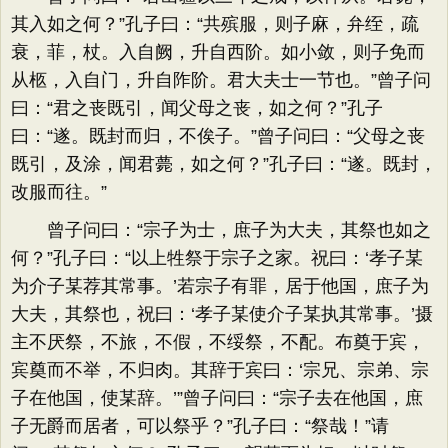
其入如之何？”孔子曰：“共殡服，则子麻，弁绖，疏
衰，菲，杖。入自阙，升自西阶。如小敛，则子免而
从柩，入自门，升自阼阶。君大夫士一节也。”曾子问
曰：“君之丧既引，闻父母之丧，如之何？”孔子
曰：“遂。既封而归，不俟子。”曾子问曰：“父母之丧
既引，及涂，闻君薨，如之何？”孔子曰：“遂。既封，
改服而往。”
曾子问曰：“宗子为士，庶子为大夫，其祭也如之
何？”孔子曰：“以上牲祭于宗子之家。祝曰：‘孝子某
为介子某荐其常事。’若宗子有罪，居于他国，庶子为
大夫，其祭也，祝曰：‘孝子某使介子某执其常事。’摄
主不厌祭，不旅，不假，不绥祭，不配。布奠于宾，
宾奠而不举，不归肉。其辞于宾曰：‘宗兄、宗弟、宗
子在他国，使某辞。’”曾子问曰：“宗子去在他国，庶
子无爵而居者，可以祭乎？”孔子曰：“祭哉！”请