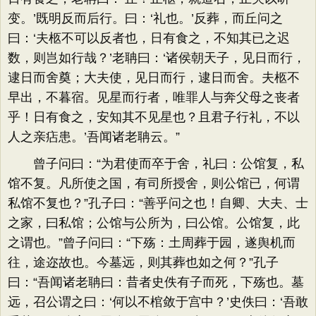
变。’既明反而后行。曰：‘礼也。’反葬，而丘问之
曰：‘夫柩不可以反者也，日有食之，不知其已之迟
数，则岂如行哉？’老聃曰：‘诸侯朝天子，见日而行，
逮日而舍奠；大夫使，见日而行，逮日而舍。夫柩不
早出，不暮宿。见星而行者，唯罪人与奔父母之丧者
乎！日有食之，安知其不见星也？且君子行礼，不以
人之亲痁患。’吾闻诸老聃云。”
曾子问曰：“为君使而卒于舍，礼曰：公馆复，私
馆不复。凡所使之国，有司所授舍，则公馆已，何谓
私馆不复也？”孔子曰：“善乎问之也！自卿、大夫、士
之家，曰私馆；公馆与公所为，曰公馆。公馆复，此
之谓也。”曾子问曰：“下殇：土周葬于园，遂舆机而
往，途迩故也。今墓远，则其葬也如之何？”孔子
曰：“吾闻诸老聃曰：昔者史佚有子而死，下殇也。墓
远，召公谓之曰：‘何以不棺敛于宫中？’史佚曰：‘吾敢