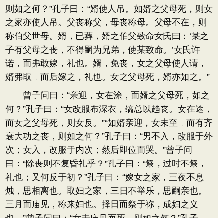
则如之何？”孔子曰：“婿使人吊。如婿之父母死，则女
之家亦使人吊。父丧称父，母丧称母。父母不在，则
称伯父世母。婿，已葬，婿之伯父致命女氏曰：‘某之
子有父母之丧，不得嗣为兄弟，使某致命。’女氏许
诺，而弗敢嫁，礼也。婿，免丧，女之父母使人请，
婿弗取，而后嫁之，礼也。女之父母死，婿亦如之。”
曾子问曰：“亲迎，女在涂，而婿之父母死，如之
何？”孔子曰：“女改服布深衣，缟总以趋丧。女在途，
而女之父母死，则女反。”“如婿亲迎，女未至，而有齐
衰大功之丧，则如之何？”孔子曰：“男不入，改服于外
次；女入，改服于内次；然后即位而哭。”曾子问
曰：“除丧则不复昏礼乎？”孔子曰：“祭，过时不祭，
礼也；又何反于初？”孔子曰：“嫁女之家，三夜不息
烛，思相离也。取妇之家，三日不举乐，思嗣亲也。
三月而庙见，称来妇也。择日而祭于祢，成妇之义