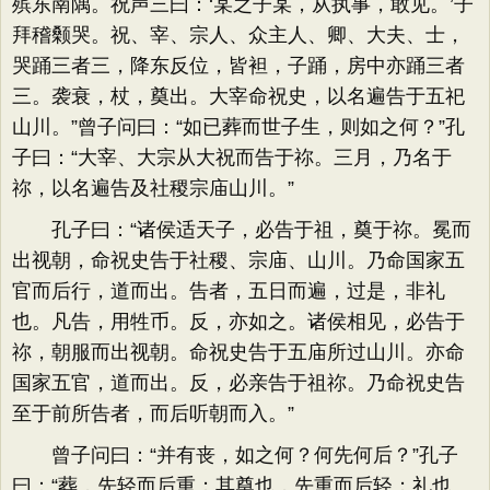
殡东南隅。祝声三曰：‘某之子某，从执事，敢见。’子
拜稽颡哭。祝、宰、宗人、众主人、卿、大夫、士，
哭踊三者三，降东反位，皆袒，子踊，房中亦踊三者
三。袭衰，杖，奠出。大宰命祝史，以名遍告于五祀
山川。”曾子问曰：“如已葬而世子生，则如之何？”孔
子曰：“大宰、大宗从大祝而告于祢。三月，乃名于
祢，以名遍告及社稷宗庙山川。”
孔子曰：“诸侯适天子，必告于祖，奠于祢。冕而
出视朝，命祝史告于社稷、宗庙、山川。乃命国家五
官而后行，道而出。告者，五日而遍，过是，非礼
也。凡告，用牲币。反，亦如之。诸侯相见，必告于
祢，朝服而出视朝。命祝史告于五庙所过山川。亦命
国家五官，道而出。反，必亲告于祖祢。乃命祝史告
至于前所告者，而后听朝而入。”
曾子问曰：“并有丧，如之何？何先何后？”孔子
曰：“葬，先轻而后重；其奠也，先重而后轻；礼也。