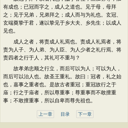
有成也；已冠而字之，成人之道也。见于母，母拜
之；见于兄弟，兄弟拜之；成人而与为礼也。玄冠、
玄端奠挚于君，遂以挚见于乡大夫、乡先生；以成人
见也。
成人之者，将责成人礼焉也。责成人礼焉者，将
责为人子、为人弟、为人臣、为人少者之礼行焉。将
责四者之行于人，其礼可不重与？
故孝弟忠顺之行立，而后可以为人；可以为人，
而后可以治人也。故圣王重礼。故曰：冠者，礼之始
也，嘉事之重者也。是故古者重冠；重冠故行之于
庙；行之于庙者，所以尊重事；尊重事而不敢擅重
事；不敢擅重事，所以自卑而尊先祖也。
上一章
目录
下一章