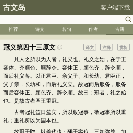
古文岛
客户端下载
推荐
诗文
名句
作者
古籍
冠义第四十三原文
译文
注释
赏析
凡人之所以为人者，礼义也。礼义之始，在于正
容体、齐颜色、顺辞令。容体正，颜色齐，辞令顺，
而后礼义备。以正君臣、亲父子、和长幼。君臣正，
父子亲，长幼和，而后礼义立。故冠而后服备，服备
而后容体正、颜色齐、辞令顺。故曰：冠者，礼之始
也。是故古者圣王重冠。
古者冠礼筮日筮宾，所以敬冠事，敬冠事所以重
礼；重礼所以为国本也。
故冠于阼，以着代也；醮于客位，三加弥尊，加