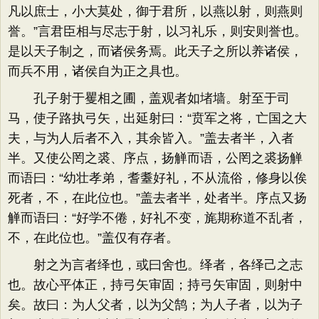
凡以庶士，小大莫处，御于君所，以燕以射，则燕则
誉。”言君臣相与尽志于射，以习礼乐，则安则誉也。
是以天子制之，而诸侯务焉。此天子之所以养诸侯，
而兵不用，诸侯自为正之具也。
孔子射于矍相之圃，盖观者如堵墙。射至于司
马，使子路执弓矢，出延射曰：“贲军之将，亡国之大
夫，与为人后者不入，其余皆入。”盖去者半，入者
半。又使公罔之裘、序点，扬觯而语，公罔之裘扬觯
而语曰：“幼壮孝弟，耆耋好礼，不从流俗，修身以俟
死者，不，在此位也。”盖去者半，处者半。序点又扬
觯而语曰：“好学不倦，好礼不变，旄期称道不乱者，
不，在此位也。”盖仅有存者。
射之为言者绎也，或曰舍也。绎者，各绎己之志
也。故心平体正，持弓矢审固；持弓矢审固，则射中
矣。故曰：为人父者，以为父鹄；为人子者，以为子