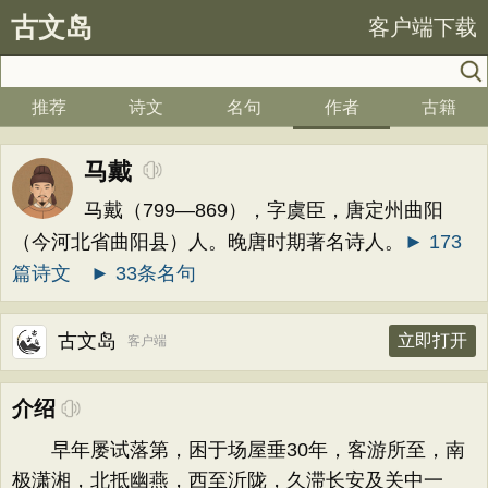
古文岛
客户端下载
推荐
诗文
名句
作者
古籍
马戴
马戴（799—869），字虞臣，唐定州曲阳
（今河北省曲阳县）人。晚唐时期著名诗人。
► 173
篇诗文
► 33条名句
古文岛
立即打开
客户端
介绍
早年屡试落第，困于场屋垂30年，客游所至，南
极潇湘，北抵幽燕，西至沂陇，久滞长安及关中一