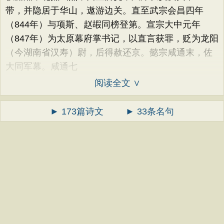
带，并隐居于华山，遨游边关。直至武宗会昌四年
（844年）与项斯、赵嘏同榜登第。宣宗大中元年
（847年）为太原幕府掌书记，以直言获罪，贬为龙阳
（今湖南省汉寿）尉，后得赦还京。懿宗咸通末，佐
大同军幕。咸通七
阅读全文 ∨
► 173篇诗文
► 33条名句