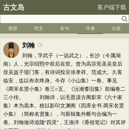
古文岛
客户端下载
推荐
诗文
名句
作者
古籍
刘翰
刘翰，字武子（一说武之），长沙（今属湖
南）人，光宗绍熙中前后在世。曾为高宗宪圣吴皇后
侄吴益子琚门客，有诗词投呈张孝祥、范成大。久客
临安，迄以布衣终身。今存《小山集》一卷。事见
《两宋名贤小集》卷三○五、《沅湘耆旧集》前编卷二
三小传。 刘翰诗，以毛晋汲古阁影宋《六十家
集》本为底本。校以影印文渊阁《四库全书·两宋名贤
小集》（简称名贤集），与新辑集外断句合编为一
卷。刘翰做诗追随“四灵”，王渔洋《香祖笔记》对其评