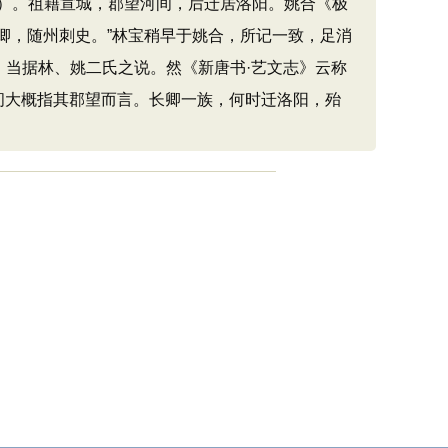
）。祖籍宣城，郡望河间，后迁居洛阳。姚合《极
卿，随州刺史。”林宝稍早于姚合，所记一致，足消
，当据林、姚二氏之说。然《新唐书·艺文志》云称
河间大概指其郡望而言。长卿一族，何时迁洛阳，殆