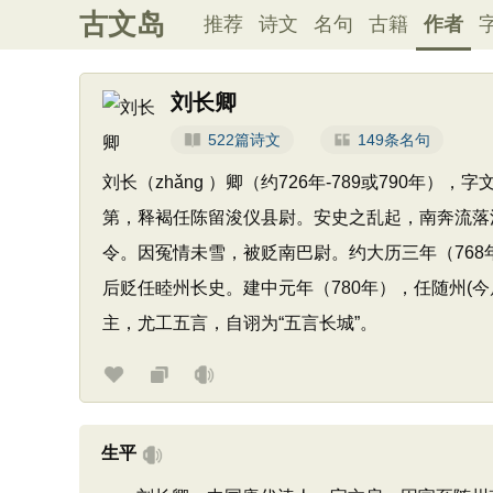
古文岛
推荐
诗文
名句
古籍
作者
刘长卿
522篇诗文
149条名句
刘长（zhǎng ）卿（约726年-789或79
第，释褐任陈留浚仪县尉。安史之乱起，南奔流落江
令。因冤情未雪，被贬南巴尉。约大历三年（76
后贬任睦州长史。建中元年（780年），任随州(
主，尤工五言，自诩为“五言长城”。
生平