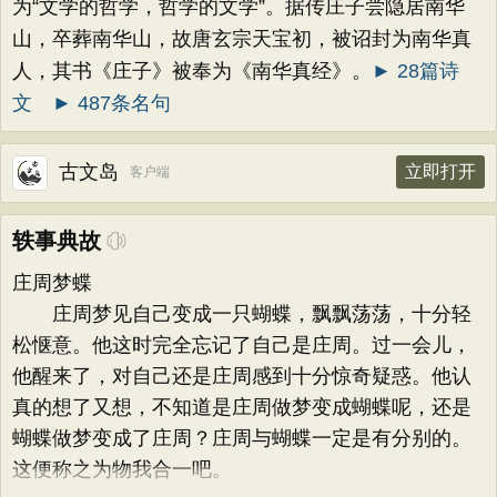
为“文学的哲学，哲学的文学”。据传庄子尝隐居南华
山，卒葬南华山，故唐玄宗天宝初，被诏封为南华真
人，其书《庄子》被奉为《南华真经》。
► 28篇诗
文
► 487条名句
古文岛
立即打开
客户端
轶事典故
庄周梦蝶
庄周梦见自己变成一只蝴蝶，飘飘荡荡，十分轻
松惬意。他这时完全忘记了自己是庄周。过一会儿，
他醒来了，对自己还是庄周感到十分惊奇疑惑。他认
真的想了又想，不知道是庄周做梦变成蝴蝶呢，还是
蝴蝶做梦变成了庄周？庄周与蝴蝶一定是有分别的。
这便称之为物我合一吧。