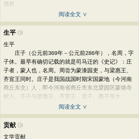
视权
阅读全文 ∨
生平
生平
庄子（公元前369年－公元前286年），名周，字
子休。最早有确切记载的就是司马迁的《史记》：庄
子者，蒙人也，名周。周尝为蒙漆园吏，与梁惠王、
齐宣王同时。庄子是我国战国时期宋国蒙地（今河南
商丘东北）人，即今河南省商丘市东北梁园区蒙墙寺
村人。庄子与梁惠王、齐宣王、孟子、惠子等大
阅读全文 ∨
贡献
文学贡献