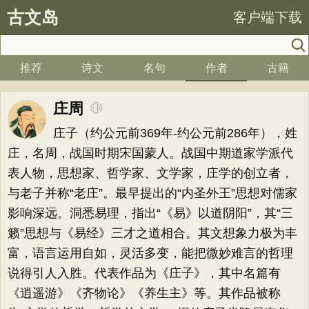
古文岛
客户端下载
推荐
诗文
名句
作者
古籍
庄周
庄子（约公元前369年-约公元前286年），姓
庄，名周，战国时期宋国蒙人。战国中期道家学派代
表人物，思想家、哲学家、文学家，庄学的创立者，
与老子并称“老庄”。最早提出的“内圣外王”思想对儒家
影响深远。洞悉易理，指出“《易》以道阴阳”，其“三
籁”思想与《易经》三才之道相合。其文想象力极为丰
富，语言运用自如，灵活多变，能把微妙难言的哲理
说得引人入胜。代表作品为《庄子》，其中名篇有
《逍遥游》《齐物论》《养生主》等。其作品被称