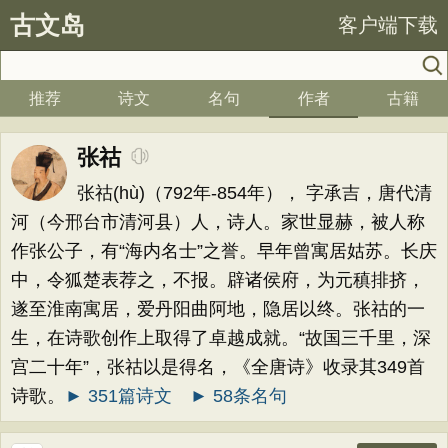
古文岛
客户端下载
推荐
诗文
名句
作者
古籍
张祜
张祜(hù)（792年-854年）， 字承吉，唐代清
河（今邢台市清河县）人，诗人。家世显赫，被人称
作张公子，有“海内名士”之誉。早年曾寓居姑苏。长庆
中，令狐楚表荐之，不报。辟诸侯府，为元稹排挤，
遂至淮南寓居，爱丹阳曲阿地，隐居以终。张祜的一
生，在诗歌创作上取得了卓越成就。“故国三千里，深
宫二十年”，张祜以是得名，《全唐诗》收录其349首
诗歌。
► 351篇诗文
► 58条名句