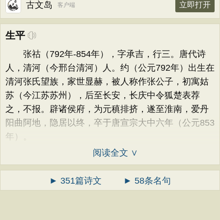
古文岛
立即打开
客户端
生平
张祜（792年-854年），字承吉，行三。唐代诗
人，清河（今邢台清河）人。约（公元792年）出生在
清河张氏望族，家世显赫，被人称作张公子，初寓姑
苏（今江苏苏州），后至长安，长庆中令狐楚表荐
之，不报。辟诸侯府，为元稹排挤，遂至淮南，爱丹
阳曲阿地，隐居以终，卒于唐宣宗大中六年（公元853
年）。
阅读全文 ∨
► 351篇诗文
► 58条名句