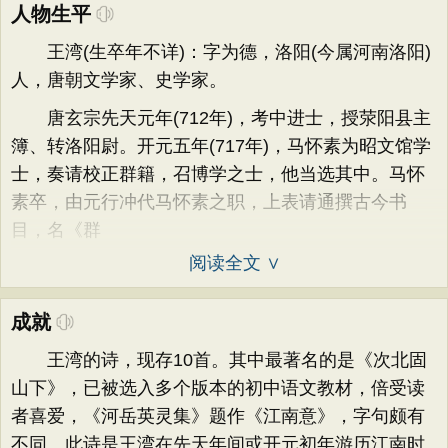
人物生平
王湾(生卒年不详)：字为德，洛阳(今属河南洛阳)
人，唐朝文学家、史学家。
唐玄宗先天元年(712年)，考中进士，授荥阳县主
簿、转洛阳尉。开元五年(717年)，马怀素为昭文馆学
士，奏请校正群籍，召博学之士，他当选其中。马怀
素卒，由元行冲代马怀素之职，上表请通撰古今书
目，名《群
阅读全文 ∨
成就
王湾的诗，现存10首。其中最著名的是《次北固
山下》，已被选入多个版本的初中语文教材，倍受读
者喜爱，《河岳英灵集》题作《江南意》，字句颇有
不同。此诗是王湾在先天年间或开元初年游历江南时