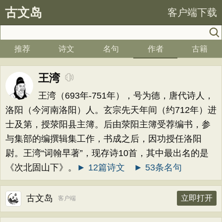
古文岛
客户端下载
推荐
诗文
名句
作者
古籍
王湾
王湾（693年-751年），号为德，唐代诗人，
洛阳（今河南洛阳）人。玄宗先天年间（约712年）进
士及第，授荥阳县主簿。后由荥阳主簿受荐编书，参
与集部的编撰辑集工作，书成之后，因功授任洛阳
尉。王湾“词翰早著”，现存诗10首，其中最出名的是
《次北固山下》。
► 12篇诗文
► 53条名句
古文岛
立即打开
客户端