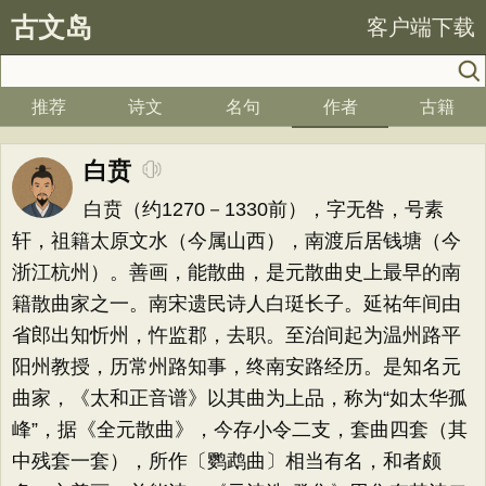
古文岛
客户端下载
推荐
诗文
名句
作者
古籍
白贲
白贲（约1270－1330前），字无咎，号素
轩，祖籍太原文水（今属山西），南渡后居钱塘（今
浙江杭州）。善画，能散曲，是元散曲史上最早的南
籍散曲家之一。南宋遗民诗人白珽长子。延祐年间由
省郎出知忻州，忤监郡，去职。至治间起为温州路平
阳州教授，历常州路知事，终南安路经历。是知名元
曲家，《太和正音谱》以其曲为上品，称为“如太华孤
峰”，据《全元散曲》，今存小令二支，套曲四套（其
中残套一套），所作〔鹦鹉曲〕相当有名，和者颇