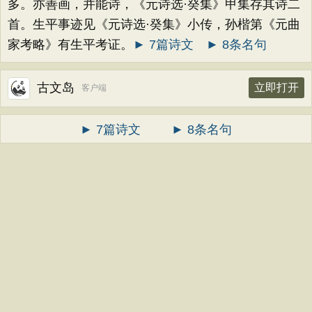
多。亦善画，并能诗，《元诗选·癸集》甲集存其诗二
首。生平事迹见《元诗选·癸集》小传，孙楷第《元曲
家考略》有生平考证。
► 7篇诗文
► 8条名句
古文岛
立即打开
客户端
► 7篇诗文
► 8条名句