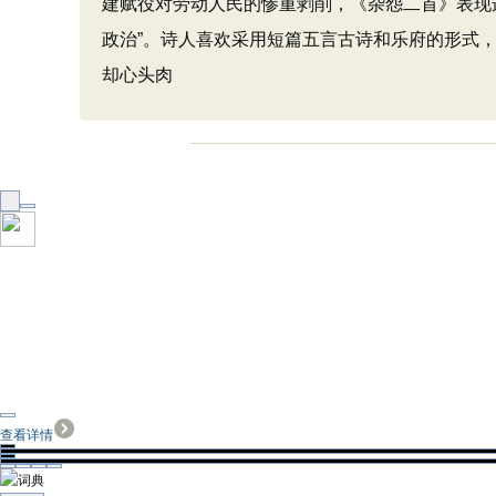
建赋役对劳动人民的惨重剥削，《杂怨二首》表现
政治”。诗人喜欢采用短篇五言古诗和乐府的形式
却心头肉
查看详情