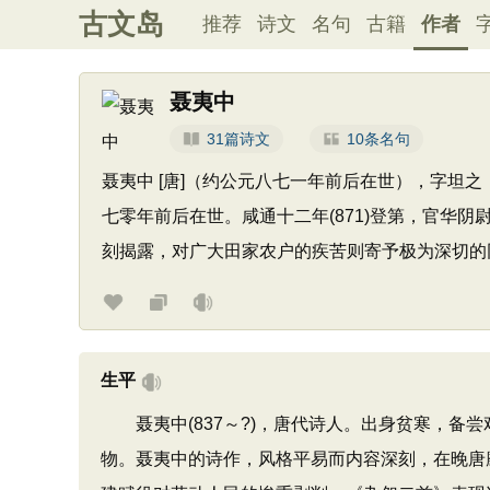
古文岛
推荐
诗文
名句
古籍
作者
聂夷中
31篇诗文
10条名句
聂夷中 [唐]（约公元八七一年前后在世），字坦
七零年前后在世。咸通十二年(871)登第，官华
刻揭露，对广大田家农户的疾苦则寄予极为深切的
生平
聂夷中(837～?)，唐代诗人。出身贫寒，备尝
物。聂夷中的诗作，风格平易而内容深刻，在晚唐