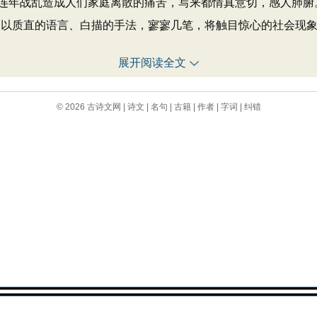
连年战乱造成人们家庭离散的痛苦，写来都情真意切，感人肺腑。
，以质直的语言、白描的手法，寥寥几笔，将触目惊心的社会现象
展开阅读全文
© 2026
古诗文网
|
诗文
|
名句
|
古籍
|
作者
|
字词
|
纠错