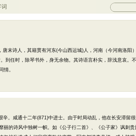
字词
之，唐末诗人，其籍贯有河东(今山西运城)人，河南（今河南洛
阴尉。到任时，除琴书外，身无余物。其诗语言朴实，辞浅意哀。
同情。
艰辛。咸通十二年(871)中进士。由于时局动乱，他在长安滞
靡丽的诗风中独树一帜。如《公子行二首》、《公子家》讽刺贵