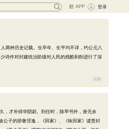
APP
登录
阳）人两种历史记载。生卒年、生平均不详，约公元八
不少诗作对封建统治阶级对人民的残酷剥削进行了深
完善
留很久，才补得华阴尉。到任时，除琴书外，身无余
族公子的骄奢淫逸，《田家》、《咏田家》谴责封