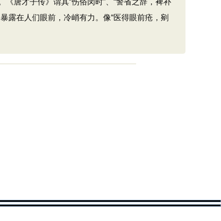
《唐才子传》谓其“伤俗闵时”、“警省之辞，裨补
暴露在人们眼前，冷峭有力。像“医得眼前疮，剜