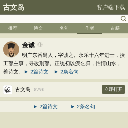
古文岛
客户端下载
推荐
诗文
名句
作者
古籍
金诚
明广东番禺人，字诚之。永乐十六年进士，授
工部主事，寻改刑部。正统初以疾乞归，怡情山水，
善诗文。
► 2篇诗文
► 2条名句
古文岛
立即打开
客户端
► 2篇诗文
► 2条名句