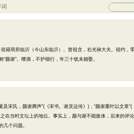
字词
学家。祖籍琅邪临沂（今山东临沂）。曾祖含，右光禄大夫。祖约，
称“颜谢”。嗜酒，不护细行，年三十犹未婚娶。
宋氏，颜谢腾声”(《宋书。谢灵运传》)，“颜谢重叶以文章”(《
延之在当时文坛上的地位。事实上，颜与谢不能敌体，后来的评
的几个问题。