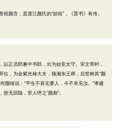
祖颜含，是渡江颜氏的“始祖”，《晋书》有传。
，以正员郎兼中书郎，出为始安太守。宋文帝时，
即位，为金紫光禄大夫，领湘东王师，后世称其“颜
对颜竣说：“平生不喜见要人，今不幸见汝。”孝建
曾无回隐，世人呼之“颜彪”。