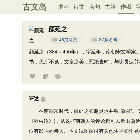
古文岛
推荐
诗文
名句
古籍
作者
颜延之
48篇诗文
87条名句
颜延之（384～456年），字延年，南朝宋文
书，无所不览，文章之美，冠绝当时，与谢灵运并
评述
在南朝宋时代，颜延之和谢灵运并称“颜谢”。“爰及
《雕虫论》)，从这些南朝人的评论都可以看出颜
位有影响的诗人。本文试图探讨有关他生平和作品