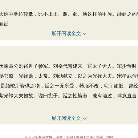
中地位较低，比不上王、谢、郗、庾这样的甲族。颜延之的曾
颜延
展开阅读全文
豫章公刘裕世子参军。刘裕代晋建宋，官太子舍人。宋少帝时
秘书监，光禄勋，太常。刘劭弑立，以之为光禄大夫。宋孝武帝
凡是颜竣所资供之物，延之一无所受，器服不改，宅宇如旧。曾经
紫光禄大夫如故。谥曰宪子。延之性褊激，兼有酒过，肆意直言，
展开阅读全文
© 2026
古诗文网
|
诗文
|
名句
|
古籍
|
作者
|
字词
|
纠错