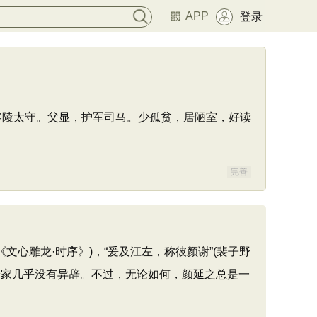
APP
登录
零陵太守。父显，护军司马。少孤贫，居陋室，好读
完善
文心雕龙·时序》)，“爰及江左，称彼颜谢”(裴子野
论家几乎没有异辞。不过，无论如何，颜延之总是一