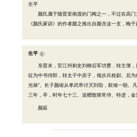
生平
颜氏属于随晋室南渡的门阀之一，不过在高门大姓
《颜氏家训》的作者颜之推出自颜含这一支，晚于
生平
东晋末，官江州刺史刘柳后军功曹，转主簿，历
征为中书侍郎，转太子中庶子，领步兵校尉。后为
光禄”。长子颜竣从孝武帝讨灭刘劭，权倾一朝。
三年，卒，时年七十三。追赠散骑常侍、特进，金
颜延