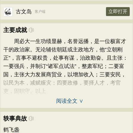
古文岛
立即打开
客户端
主要成就
周必大一生功绩显赫，名誉远播，是一位极富才
干的政治家。无论辅佐朝廷或主政地方，他“立朝刚
正”，言事不避权贵，处事有谋，治政勤奋。且主张：
一要强兵，并制订“诸军点试法”，整肃军纪；二要富
国，主张大力发展商贸业，以增加收入；三要安民，
以民为本，减赋赈灾；四要政修，要择人才，考官
吏，固职守。以上
阅读全文 ∨
轶事典故
鹤飞盏