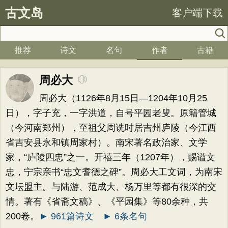
古文岛
客户端下载
推荐
诗文
名句
作者
古籍
周必大
周必大（1126年8月15日—1204年10月25
日），字子充，一字洪道，自号平园老叟。原籍管城
（今河南郑州），至祖父周诜时居吉州庐陵（今江西
省吉安县永和镇周家村）。南宋著名政治家、文学
家，“庐陵四忠”之一。开禧三年（1207年），赐谥文
忠，宁宗亲书“忠文耆德之碑”。周必大工文词，为南宋
文坛盟主。与陆游、范成大、杨万里等都有很深的交
情。著有《省斋文稿》、《平园集》等80余种，共
200卷。
► 961篇诗文
► 6条名句