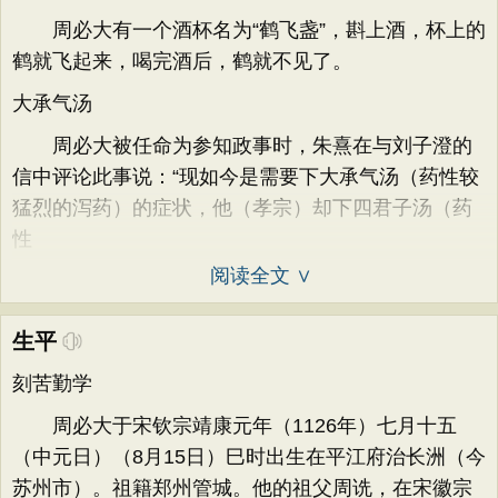
周必大有一个酒杯名为“鹤飞盏”，斟上酒，杯上的
鹤就飞起来，喝完酒后，鹤就不见了。
大承气汤
周必大被任命为参知政事时，朱熹在与刘子澄的
信中评论此事说：“现如今是需要下大承气汤（药性较
猛烈的泻药）的症状，他（孝宗）却下四君子汤（药
性
阅读全文 ∨
生平
刻苦勤学
周必大于宋钦宗靖康元年（1126年）七月十五
（中元日）（8月15日）巳时出生在平江府治长洲（今
苏州市）。祖籍郑州管城。他的祖父周诜，在宋徽宗