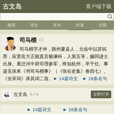
古文岛
客户端下载
推荐
诗文
名句
作者
古籍
司马槱
司马槱字才仲，陕州夏县人，元佑中以苏轼
荐，应贤良方正能直言极谏科，入第五等，赐同进士
出身。累迁河中府司理参军，终知杭州，卒于任。事
迹见张耒《书司马槱事》（《张右史集》卷四七）。
《全宋词》录其词二首。
► 14篇诗文
► 18条名句
古文岛
立即打开
客户端
► 14篇诗文
► 18条名句