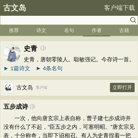
古文岛
客户端下载
推荐
诗文
名句
作者
古籍
史青
史青，唐朝零陵人。聪敏强记。今存诗一首。
► 1篇诗文
► 4条名句
古文岛
立即打开
客户端
五步成诗
一次，他向唐玄宗上表自称，曹子建七步成诗并
没有什么了不起，“臣五步之内，可塞明昭。”唐玄宗见
表，十分称奇，当即下诏相召。有人为史青捏着一把