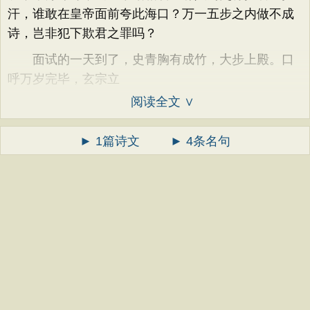
汗，谁敢在皇帝面前夸此海口？万一五步之内做不成
诗，岂非犯下欺君之罪吗？
面试的一天到了，史青胸有成竹，大步上殿。口
呼万岁完毕，玄宗立
阅读全文 ∨
► 1篇诗文
► 4条名句