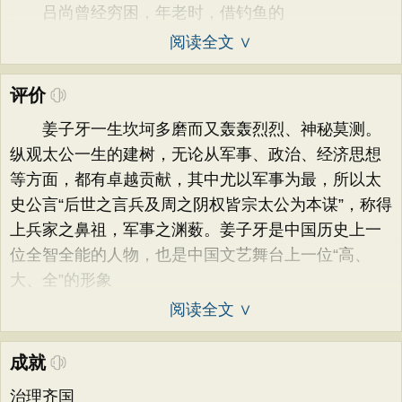
吕尚曾经穷困，年老时，借钓鱼的
阅读全文 ∨
评价
姜子牙一生坎坷多磨而又轰轰烈烈、神秘莫测。
纵观太公一生的建树，无论从军事、政治、经济思想
等方面，都有卓越贡献，其中尤以军事为最，所以太
史公言“后世之言兵及周之阴权皆宗太公为本谋”，称得
上兵家之鼻祖，军事之渊薮。姜子牙是中国历史上一
位全智全能的人物，也是中国文艺舞台上一位“高、
大、全”的形象
阅读全文 ∨
成就
治理齐国