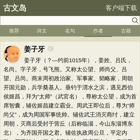
古文岛
客户端下载
推荐
诗文
名句
作者
古籍
姜子牙
姜子牙（？—约前1015年），姜姓、吕氏，
名尚。字子牙，号飞熊。又称太公望、师尚父、吕
望、吕尚。商末周初政治家、军事家、韬略家，周朝
开国元勋，兵学奠基人。垂钓于渭水之滨，遇见西伯
侯姬昌，拜为“太师”（武官名），尊称太公望，成为首
席智囊，辅佐姬昌建立霸业。周武王即位后，尊为“师
尚父”，成为周国军事统帅。辅佐武王消灭商纣，建立
周朝，灭商后受封于营丘（后称临淄，今山东淄博东
北），为齐国开国之君。辅佐执政周公旦，平定内