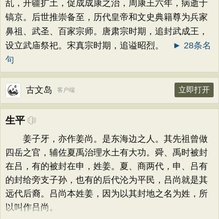
乱，开疆扩土，促成成康之治，周康王六年，病逝于
镐京。后世推崇备至，历代皇帝和文史典籍尊为兵家
鼻祖、武圣、百家宗师。唐肃宗时期，追封武成王，
设立武庙祭祀。宋真宗时期，追谥昭烈。
► 28条名
句
古文岛
立即打开
客户端
生平
姜子牙，亦作姜尚。是东海边之人。其先祖曾做
四岳之官，辅佐夏禹治理水土有大功。舜、禹时被封
在吕，有的被封在申，姓姜。夏、商两代，申、吕有
的封给旁支子孙，也有的后代沦为平民，吕尚就是其
远代后裔。吕尚本姓姜，因为以其封地之名为姓，所
以叫作吕尚。