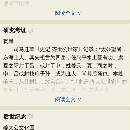
师命下山助
阅读全文 ∨
研究考证
贯籍
司马迁著《史记·齐太公世家》记载：“太公望者，
东海上人。其先祖尝为四岳，佐禹平水土甚有功。虞
夏之际封于吕，或封于申，姓姜氏。夏，商之时，
申，吕或封枝庶子孙，或为庶人，尚其后裔也。本姓
姜氏，从其封姓，故名吕尚。”《史记·齐太公世家》的
集解引《吕氏春秋》讲：东海上，乃“东夷之土
阅读全文 ∨
后世纪念
姜太公文化园