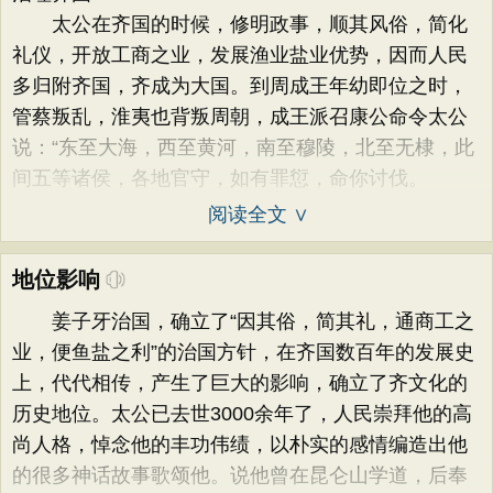
太公在齐国的时候，修明政事，顺其风俗，简化
礼仪，开放工商之业，发展渔业盐业优势，因而人民
多归附齐国，齐成为大国。到周成王年幼即位之时，
管蔡叛乱，淮夷也背叛周朝，成王派召康公命令太公
说：“东至大海，西至黄河，南至穆陵，北至无棣，此
间五等诸侯，各地官守，如有罪愆，命你讨伐。
阅读全文 ∨
地位影响
姜子牙治国，确立了“因其俗，简其礼，通商工之
业，便鱼盐之利”的治国方针，在齐国数百年的发展史
上，代代相传，产生了巨大的影响，确立了齐文化的
历史地位。太公已去世3000余年了，人民崇拜他的高
尚人格，悼念他的丰功伟绩，以朴实的感情编造出他
的很多神话故事歌颂他。说他曾在昆仑山学道，后奉