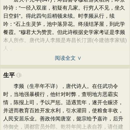
吟诗：“一径入双崖，初疑有几家。行穷人不见，坐久
日空斜”。得此四句后稍顿未续。时李频从行，续
吟：“石上生灵笋，池中落异花。终须结茅屋，到此学
餐霞。”穆君大为赞赏。但此诗根据史学家考证是李频
本人所作。唐代诗人李频是寿昌长汀源(今建德李家镇)
人，
阅读全文 ∨
生平
李频（生卒年不详），唐代诗人。在任武功令
时，当地强暴横行，他针对时弊，查明地方恶霸实
情，陈报上司，予以严惩。适遇荒年，遂开仓赈济，
并进而教育百姓开发水利，引水灌田，使粮食丰收，
人民安居乐业。善政传闻唐室，懿宗给予嘉许，后升
侍御史，调都官员外郎。乾符年间上表自荐，请任建