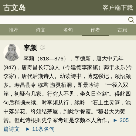
古文岛
客户端下载
推荐
诗文
名句
作者
古籍
李频
李频（818—876），字德新，唐大中元年
(847)，唐寿昌长汀源人（今建德李家镇）葬于永乐(今
李家)，唐代后期诗人。幼读诗书，博览强记，领悟颇
多。寿昌县令 穆君 游灵栖洞，即景吟诗：“一径入双
崖，初疑有几家。行穷人不见，坐久日空斜”。得此四
句后稍顿未续。时李频从行，续吟：“石上生灵笋，池
中落异花。终须结茅屋，到此学餐霞。”穆君大为赞
赏。但此诗根据史学家考证是李频本人所作。
► 205
篇诗文
► 11条名句