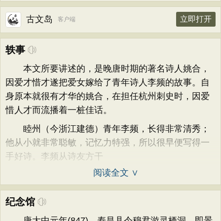
古文岛
立即打开
客户端
轶事
本文所要讲述的，是晚唐时期的著名诗人姚合，
因爱才惜才遂把爱女嫁给了青年诗人李频的故事。自
身原本就很有才华的姚合，在担任杭州刺史时，因爱
惜人才而流播着一桩佳话。
睦州（今浙江建德）青年李频，长得非常清秀；
他从小就非常聪敏，记忆力特强，所以很早便写得一
手好诗。李频从诗友方干
阅读全文 ∨
纪念馆
唐大中元年(847)，寿昌县令穆君游灵栖洞，即景