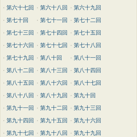
第六十七回
第六十八回
第六十九回
第七十回
第七十一回
第七十二回
第七十三回
第七十四回
第七十五回
第七十六回
第七十七回
第七十八回
第七十九回
第八十回
第八十一回
第八十二回
第八十三回
第八十四回
第八十五回
第八十六回
第八十七回
第八十八回
第八十九回
第九十回
第九十一回
第九十二回
第九十三回
第九十四回
第九十五回
第九十六回
第九十七回
第九十八回
第九十九回