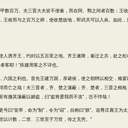
甲数百万。夫三晋大夫皆不便秦，而在阿、鄄之间者百数；王收
，王收而与之百万之师，使收楚故地，即武关可以入矣。如此，
人诱齐王，约封以五百里之地。齐王遂降，秦迁之共，处之松
者客耶！”疾建用客之不详也。
六国之利也。昔先王建万国，亲诸侯，使之朝聘以相交，飨宴
得而亡之哉！夫三晋者，齐、楚之籓蔽；齐、楚者，三晋之根柢
安有撤其籓蔽以媚盗，曰“盗将爱我而不攻”，岂不悖哉！
“皇帝，命为“制”，令为“诏”，自称曰“朕”。追尊庄襄王为
世以计数，二世、三世至于万世，传之无穷。”