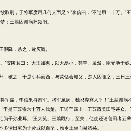
荆，于将军度用几何人而足？”李信曰：“不过用二十万。”王以
伐楚；王翦因谢病归频阳。
王假降，杀之，遂灭魏。
”安陵君曰：“大王加惠，以大易小，甚幸。虽然，臣受地于魏
，破之，于是引兵而西，与蒙恬会城父，楚人因随之，三日三
军谋，李信果辱秦军。将军虽病，独忍弃寡人乎！”王翦谢病不能
。”于是王翦将六十万人伐楚。王送至霸上，王翦请美田宅甚众。王
为子孙业耳。”王大笑。王翦既行，至关，使使还请善田者五辈。
不多请田宅为子孙业以自坚，顾令王坐而疑我矣。”