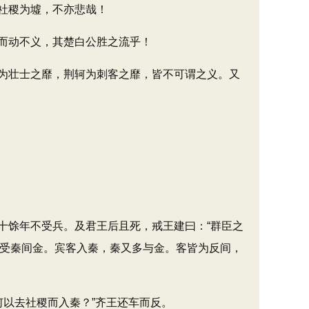
社稷为墟，不亦悲哉！
而动不义，其楚白公胜之流乎！
为壮士之靡，荆轲为刺客之靡，皆不可谓之义。又
馀年不受兵。及君王后且死，戒王建曰：“群臣之
，多受秦间金。宾客入秦，秦又多与金。客皆为反间，
何以去社稷而入秦？”齐王还车而反。