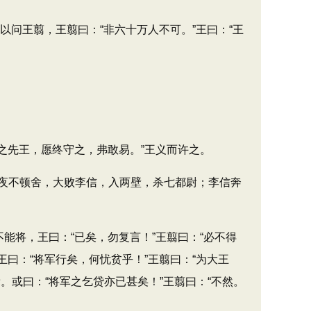
问王翦，王翦曰：“非六十万人不可。”王曰：“王
之先王，愿终守之，弗敢易。”王义而许之。
夜不顿舍，大败李信，入两壁，杀七都尉；李信奔
将，王曰：“已矣，勿复言！”王翦曰：“必不得
曰：“将军行矣，何忧贫乎！”王翦曰：“为大王
或曰：“将军之乞贷亦已甚矣！”王翦曰：“不然。