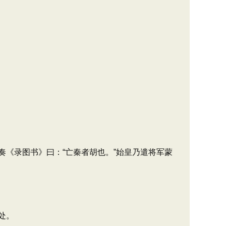
《录图书》曰：“亡秦者胡也。”始皇乃遣将军蒙
处。