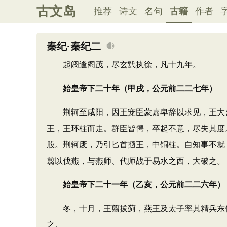
古文岛
推荐
诗文
名句
古籍
作者
秦纪·秦纪二
起阏逢阉茂，尽玄黓执徐，凡十九年。
始皇帝下二十年（甲戌，公元前二二七年）
荆轲至咸阳，因王宠臣蒙嘉卑辞以求见，王大喜
王，王环柱而走。群臣皆愕，卒起不意，尽失其度
股。荆轲废，乃引匕首擿王，中铜柱。自知事不就
翦以伐燕，与燕师、代师战于易水之西，大破之。
始皇帝下二十一年（乙亥，公元前二二六年）
冬，十月，王翦拔蓟，燕王及太子率其精兵东保
之。