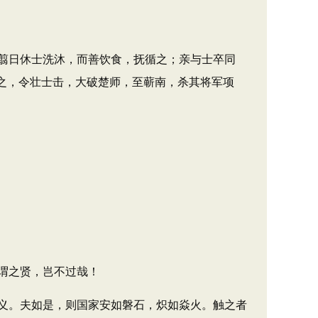
翦日休士洗沐，而善饮食，抚循之；亲与士卒同
追之，令壮士击，大破楚师，至蕲南，杀其将军项
谓之贤，岂不过哉！
义。夫如是，则国家安如磐石，炽如焱火。触之者