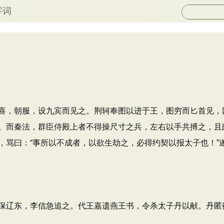
字词
，朝服，设九宾而见之。荆轲奉图以进于王，图穷而匕首见，
。而秦法，群臣侍殿上者不得操尺寸之兵，左右以手共搏之，且曰
，骂曰：“事所以不成者，以欲生劫之，必得约契以报太子也！”
辽东，李信急追之。代王嘉遗燕王书，令杀太子丹以献。丹匿