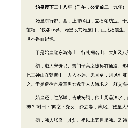
始皇帝下二十八年（壬午，公元前二一九年）
始皇东行郡、县，上邹峄山，立石颂功业。于是
菹秸。”议各乖异。始皇以其难施用，由此绌儒生
世不得而记也。
于是始皇遂东游海上，行礼祠名山、大川及八神
初，燕人宋毋忌、羡门子高之徒称有仙道、形解
此三神山在勃海中，去人不远。患且至，则风引舡
之。于是遣徐市发童男女数千人入海求之。舡交海中
始皇还，过彭城，斋戒祷祠，欲出周鼎泗水，使
神？”对曰：“闻之：尧女，舜之妻，葬此。”始皇
初，韩人张良，其父、祖以上五世相韩。及韩亡