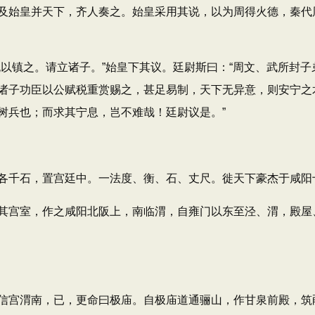
始皇并天下，齐人奏之。始皇采用其说，以为周得火德，秦代
镇之。请立诸子。”始皇下其议。廷尉斯曰：“周文、武所封子
诸子功臣以公赋税重赏赐之，甚足易制，天下无异意，则安宁之术
树兵也；而求其宁息，岂不难哉！廷尉议是。”
千石，置宫廷中。一法度、衡、石、丈尺。徙天下豪杰于咸阳
宫室，作之咸阳北阪上，南临渭，自雍门以东至泾、渭，殿屋
宫渭南，已，更命曰极庙。自极庙道通骊山，作甘泉前殿，筑