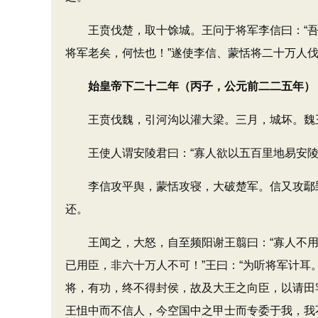
王贲伐楚，取十馀城。王问于将军李信曰：“吾欲取
将军老矣，何怯也！”遂使李信、蒙恬将二十万人
始皇帝下二十二年（丙子，公元前二二五年）
王贲伐魏，引河沟以灌大梁。三月，城坏。魏
王使人谓安陵君曰：“寡人欲以五百里地易安陵。
李信攻平舆，蒙恬攻寝，大破楚军。信又攻鄢郢
还。
王闻之，大怒，自至频阳谢王翦曰：“寡人不用将
已用臣，非六十万人不可！”王曰：“为听将军计耳
将，有功，终不得封侯，故及大王之向臣，以请田宅
王怚中而不信人，今空国中之甲士而专委于我，我