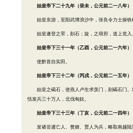
始皇帝下二十九年（癸未，公元前二一八年）
始皇东游，至阳武博浪沙中，张良令力士操铁椎
始皇遂登之罘，刻石；旋，之琅邪，道上党入
始皇帝下三十一年（乙酉，公元前二一六年）
使黔首自实田。
始皇帝下三十二年（丙戌，公元前二一五年）
始皇之碣石，使燕人卢生求羡门，刻碣石门。坏城
恬发兵三十万人，北伐匈奴。
始皇帝下三十三年（丁亥，公元前二一四年）
发诸尝逋亡人、赘婿、贾人为兵，略取南越陆梁