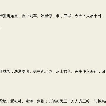
狙击始皇，误中副车。始皇惊，求，弗得；令天下大索十日。
。
郭，决通堤坊。始皇巡北边，从上郡入。卢生使入海还，因奏
地，置桂林、南海、象郡；以谪徙民五十万人戍五岭，与越杂