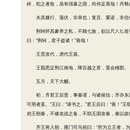
碎，犯之者焦，虽有强暴之国，尚何足畏哉！丹释
夫其膝行、蒲伏，非恭也；复言、重诺，非信也
荆轲怀其豢养之私，不顾七族，欲以尺八匕首强
曰：“荆轲，君子盗诸！”善哉！
王贲攻代，虏代王嘉。
王翦悉定荆江南地，降百越之君，置会稽郡。
五月，天下大酺。
初，齐君王后贤，事秦谨，与诸侯信；齐亦东边
可用者某。”王曰：“请书之。”君王后曰：“善！
劝王朝秦，不修攻战之备，不助五国攻秦，秦以故
齐王将入朝，雍门司马前曰：“所为立王者，为社