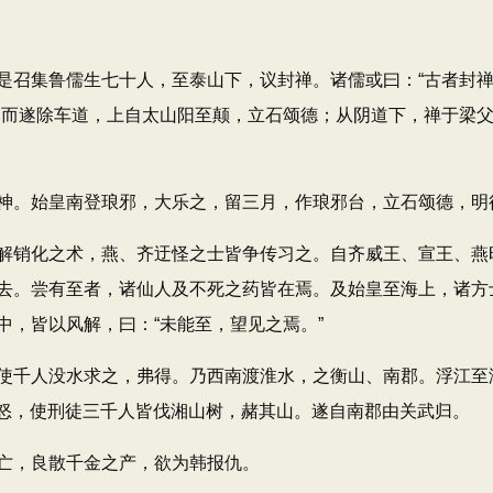
召集鲁儒生七十人，至泰山下，议封禅。诸儒或曰：“古者封禅
。而遂除车道，上自太山阳至颠，立石颂德；从阴道下，禅于梁
。始皇南登琅邪，大乐之，留三月，作琅邪台，立石颂德，明
销化之术，燕、齐迂怪之士皆争传习之。自齐威王、宣王、燕
去。尝有至者，诸仙人及不死之药皆在焉。及始皇至海上，诸方
，皆以风解，曰：“未能至，望见之焉。”
千人没水求之，弗得。乃西南渡淮水，之衡山、南郡。浮江至湘
大怒，使刑徒三千人皆伐湘山树，赭其山。遂自南郡由关武归。
，良散千金之产，欲为韩报仇。