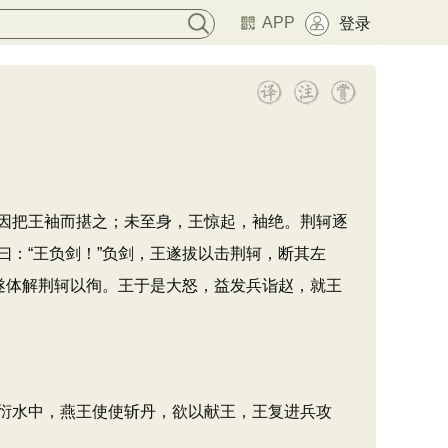
APP
登录
因把王袖而揕之；未至身，王惊起，袖绝。荆轲逐
：“王负剑！”负剑，王遂拔以击荆轲，断其左
遂体解荆轲以徇。王于是大怒，益发兵诣赵，就王
衍水中，燕王使使斩丹，欲以献王，王复进兵攻