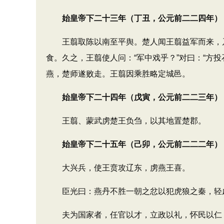
始皇帝下二十三年（丁丑，公元前二二四年）
王翦取陈以南至平舆。楚人闻王翦益军而来，乃
食。久之，王翦使人问：“军中戏乎？”对曰：“方
燕，楚师遂败走。王翦因乘胜略定城邑。
始皇帝下二十四年（戊寅，公元前二二三年）
王翦、蒙武虏楚王负刍，以其地置楚郡。
始皇帝下二十五年（己卯，公元前二二二年）
大兴兵，使王贲攻辽东，虏燕王喜。
臣光曰：燕丹不胜一朝之忿以犯虎狼之秦，轻虑
夫为国家者，任官以才，立政以礼，怀民以仁，