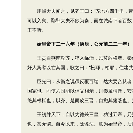
即墨大夫闻之，见齐王曰：“齐地方四千里，带
可以入矣。鄢郢大夫不欲为秦，而在城南下者百数
王不听。
始皇帝下二十六年（庚辰，公元前二二一年）
王贲自燕南攻齐，猝入临淄，民莫敢格者。秦使
奸人宾客以亡其国，歌之曰：“松耶，柏耶，住建共
臣光曰：从衡之说虽反覆百端，然大要合从者，
国家也。向使六国能以信义相亲，则秦虽强暴，安
绝其根柢也；以齐、楚而攻三晋，自撤其籓蔽也。
王初并天下，自以为德兼三皇，功过五帝，乃更号曰
也，甚无谓。自今以来，除谥法。朕为始皇帝，后