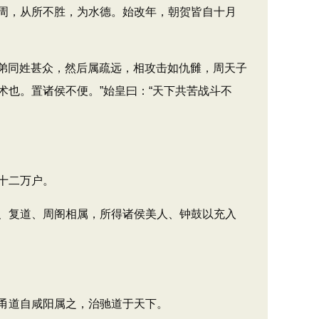
周，从所不胜，为水德。始改年，朝贺皆自十月
弟同姓甚众，然后属疏远，相攻击如仇雠，周天子
也。置诸侯不便。”始皇曰：“天下共苦战斗不
十二万户。
、复道、周阁相属，所得诸侯美人、钟鼓以充入
甬道自咸阳属之，治驰道于天下。