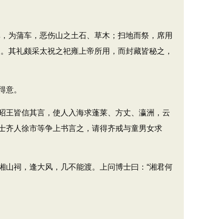
，为蒲车，恶伤山之土石、草木；扫地而祭，席用
父。其礼颇采太祝之祀雍上帝所用，而封藏皆秘之，
得意。
昭王皆信其言，使人入海求蓬莱、方丈、瀛洲，云
士齐人徐市等争上书言之，请得齐戒与童男女求
山祠，逢大风，几不能渡。上问博士曰：“湘君何