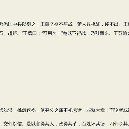
悉国中兵以御之；王翦坚壁不与战。楚人数挑战，终不出。王
投石、超距。”王翦曰：“可用矣！”楚既不得战，乃引而东。王翦
浅谋，挑怨速祸，使召公之庙不祀忽诸，罪孰大焉！而论者或
交邻以信。是以官得其人，政得其节，百姓怀其德，四邻亲其