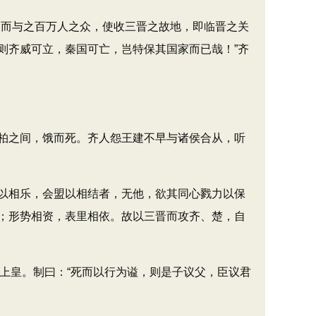
而与之百万人之众，使收三晋之故地，即临晋之关
则齐威可立，秦国可亡，岂特保其国家而已哉！”齐
柏之间，饿而死。齐人怨王建不早与诸侯合从，听
以相乐，会盟以相结者，无他，欲其同心戮力以保
；形势相资，表里相依。故以三晋而攻齐、楚，自
太上皇。制曰：“死而以行为谥，则是子议父，臣议君