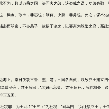
此不为，顾以万乘之国，决匹夫之怒，逞盗贼之谋，功隳身戮，
；糜金、散玉，非惠也；刎首、决腹，非勇也。要之，谋不远
燕而弱秦，不亦愚乎！故扬子论之，以要离为蛛蝥之靡，聂政
海上。秦日夜攻三晋、燕、楚，五国各自救，以故齐王建立四十
”王取笔牍受言，君王后曰；“老妇已忘矣。”君王后死，后胜相齐
得灭五国。
稷耶，为王耶？”王曰：“为社稷。”司马曰：“为社稷立王，王