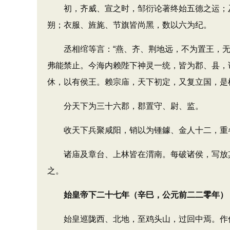
初，齐威、宣之时，邹衍论著终始五德之运；及
朔；衣服、旌旄、节旗皆尚黑，数以六为纪。
丞相绾等言：“燕、齐、荆地远，不为置王，无以
弗能禁止。今海内赖陛下神灵一统，皆为郡、县，
休，以有侯王。赖宗庙，天下初定，又复立国，是
分天下为三十六郡，郡置守、尉、监。
收天下兵聚咸阳，销以为锺鐻、金人十二，重各
诸庙及章台、上林皆在渭南。每破诸侯，写放其
之。
始皇帝下二十七年（辛巳，公元前二二零年）
始皇巡陇西、北地，至鸡头山，过回中焉。作信