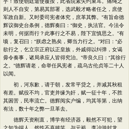
乎！致使朝廷遣使覆按，此省院素失约束耳。痛绳之
则人不自安，第易其部署，选武毅才略者任之，庶使
军政自新。又时委司宪者体究，庶革其弊。”有旨命德
辉议御史台条例，德辉奏曰：“御史，执法官。今法令
未明，何据而行？此事行之不易，陛下宜慎思之。”有
顷，复召曰：“朕虑之熟矣，卿当力行之。”对曰：“必
欲行之，乞立宗正府以正皇族，外戚得以纠弹，女谒
毋令奏事，诸局承应人皆得究治。”帝良久曰：“其徐行
之。”德辉请老，命举任风宪者，疏乌古伦贞等二十人
以闻。
初，河东歉，请于朝，发常平贷之，并减其秋租
有差。赋役不均，官吏并缘为奸，赋一征十年，不胜
其困苦，民率流亡。德辉阅实户编，均其等第，出纳
有法，数十年之弊一旦革去。
德辉天资刚直，博学有经济器，毅然不可犯，望
之知为端人，然性不喜嬉笑。与元裕、李冶游封龙