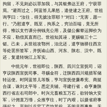
拘留，不见则必以罪加我，与其银弗达王府，宁获罪
焉。”避而过之，阿蓝答儿果怒，遣使逮之王府。世祖
询亨曰：“汝往，得无摭汝罪耶？”对曰：“无害，愿一
行。”乃慰遣亨。既至，拘系之，穷治百端，竟无所
得，惟以支竹课分例钱充公用，及僦公廨辇运脚价为
不应，勒偿其直而已。世祖知其诬，更赐银三十二
铤。己未，从世祖攻鄂州，洎北还，遣亨驰驿往西京
等处罢所签军，并抚谕山西、河东、陕右、汉中。既
还，复遣转饷江上军实。
中统元年，世祖即位，陕西、四川立宣抚司，诏
亨议陕西宣抚司事。寻赐金符，迁陕西四川规措军储
转运使。时阿蓝答儿等叛，亨与宣抚使廉希宪、商挺
合谋，诛刘太平等，悉定关辅。寻建行省，命亨兼陕
西行省左右司郎中。时兴元畜粮五万石，欲转饷大安
军，计佣直万缗，众推亨往，时丁内艰，以摄省府事
强起之。至则以兵官丁产均其役，不阅月而事集，无