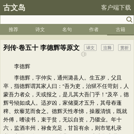
古文岛
客户端下载
推荐
诗文
名句
作者
古籍
列传·卷五十 李德辉等原文
译文
注释
赏析
李德辉
李德辉，字仲实，通州潞县人。生五岁，父且
卒，指德辉谓其家人曰：“吾为吏，治狱不任苛刻，人
蒙吾力者众，天或报之，是儿其大吾门乎！”及卒，德
辉号恸如成人。适岁凶，家储粟才五升，其母舂蓬
稗、炊藜苋而食之。德辉天性孝悌，操履清慎，既就
外傅，嗜读书，束于贫，无以自资，乃辍业。年十
六，监酒丰州，禄食充足，甘旨有余，则市笔札录