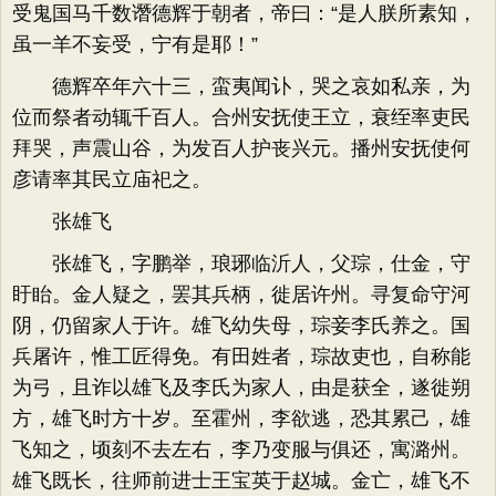
受鬼国马千数谮德辉于朝者，帝曰：“是人朕所素知，
虽一羊不妄受，宁有是耶！”
德辉卒年六十三，蛮夷闻讣，哭之哀如私亲，为
位而祭者动辄千百人。合州安抚使王立，衰绖率吏民
拜哭，声震山谷，为发百人护丧兴元。播州安抚使何
彦请率其民立庙祀之。
张雄飞
张雄飞，字鹏举，琅琊临沂人，父琮，仕金，守
盱眙。金人疑之，罢其兵柄，徙居许州。寻复命守河
阴，仍留家人于许。雄飞幼失母，琮妾李氏养之。国
兵屠许，惟工匠得免。有田姓者，琮故吏也，自称能
为弓，且诈以雄飞及李氏为家人，由是获全，遂徙朔
方，雄飞时方十岁。至霍州，李欲逃，恐其累己，雄
飞知之，顷刻不去左右，李乃变服与俱还，寓潞州。
雄飞既长，往师前进士王宝英于赵城。金亡，雄飞不