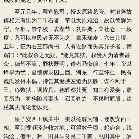
咸按而免之，复业近千人。
至元元年，罢宣慰司，授太原路总管。时潜藩故
傅相无有出为二千石者，帝以太原难治，故以德辉为
守。至郡，崇学校，表孝节，劝耕桑，立社仓，一权
度，凡可以阜民者无不为之。嘉禾瑞麦，六出其境。
五年，征为右三部尚书。人有讼财而失其兄子者，德
辉曰：“此叔杀之无疑。”遂竟其狱。权贵人为请者甚
众，德辉不应，罪状既明，请者乃惭服。七年，帝以
蝗旱为忧，命德辉录囚山西、河东。行至怀仁，民有
魏氏发得木偶，持告其妻挟左道为厌胜，谋不利于
己。移数狱，词皆具。德辉察其冤，知其有爱妾，疑
妾所为，将构陷其妻也。召妾鞫之，不移时而服，遂
杖其夫而论妾以死。
皇子安西王镇关中，奏以德辉为辅，遂改安西王
相。至则视濒泾营牧故地，可得数千顷，起庐舍，疏
沟浍，假牛、种、田具与贫民二千家，屯田其中，岁