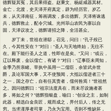
德辉疑其冤，其后果得盗。赵秉文、杨綎咸器其材。
金亡，北渡，史天泽开府真定，辟为经历官。岁乙
未，从天泽南征，筹画调发，多出德辉。天泽将诛逃
兵，德辉救止，配令穴城。光州荜山农民为寨以自
固，天泽议攻之，德辉请招之降，全活甚众。
岁丁未，世祖在潜邸，召见，问曰：“孔子殁已
久，今其性安在？”对曰：“圣人与天地终始，无往不
在。殿下能行圣人之道，性即在是矣。”又问：“或云，
辽以释废，金以儒亡，有诸？”对曰：“辽事臣未周知，
金季乃所亲睹。宰执中虽用一二儒臣，余皆武弁世
爵，及论军国大事，又不使预闻，大抵以儒进者三十
之一，国之存亡，自有任其责者，儒何咎焉！”世祖然
之。因问德辉曰：“祖宗法度具在，而未尽设施者甚
多，将如之何？”德辉指银盘，喻曰：“创业之主，如制
此器，精选白金良匠，规而成之，畀付后人，传之无
穷。当求谨厚者司掌，乃永为宝用。否则不惟缺坏，