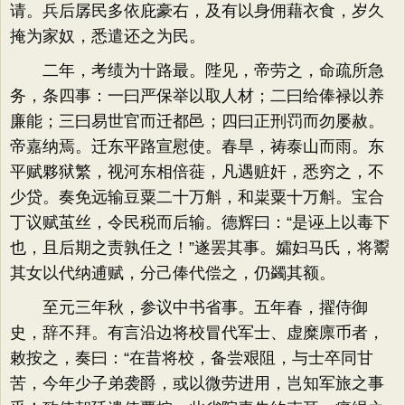
请。兵后孱民多依庇豪右，及有以身佣藉衣食，岁久
掩为家奴，悉遣还之为民。
二年，考绩为十路最。陛见，帝劳之，命疏所急
务，条四事：一曰严保举以取人材；二曰给俸禄以养
廉能；三曰易世官而迁都邑；四曰正刑罚而勿屡赦。
帝嘉纳焉。迁东平路宣慰使。春旱，祷泰山而雨。东
平赋夥狱繁，视河东相倍蓰，凡遇赃奸，悉穷之，不
少贷。奏免远输豆粟二十万斛，和粜粟十万斛。宝合
丁议赋茧丝，令民税而后输。德辉曰：“是诬上以毒下
也，且后期之责孰任之！”遂罢其事。孀妇马氏，将鬻
其女以代纳逋赋，分己俸代偿之，仍蠲其额。
至元三年秋，参议中书省事。五年春，擢侍御
史，辞不拜。有言沿边将校冒代军士、虚糜廪币者，
敕按之，奏曰：“在昔将校，备尝艰阻，与士卒同甘
苦，今年少子弟袭爵，或以微劳进用，岂知军旅之事