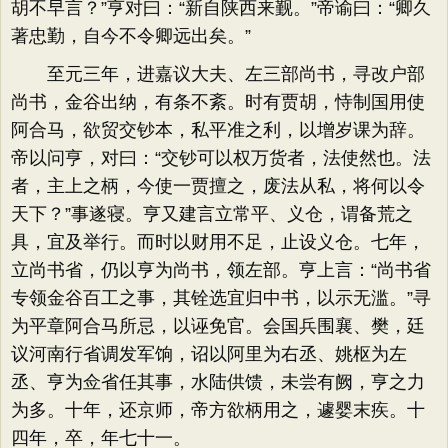
胡不早言？”亨对曰：“新自陕西来觐。”帝谕曰：“卿久
著忠勤，自今不令卿远出矣。”
至元三年，进嘉议大夫、左三部尚书，寻改户部
尚书，金谷出纳，有条不紊。时有贾胡，恃制国用使
阿合马，欲贸交钞本，私平准之利，以增岁课为辞。
帝以问亨，对曰：“交钞可以权万货者，法使然也。法
者，主上之柄，今使一贾擅之，废法从私，将何以令
天下？”事遂寝。亨又建言立常平、义仓，谓备荒之
具，宜及举行。而时以财用不足，止设义仓。七年，
立尚书省，仍以亨为尚书，领左部。亨上言：“尚书省
专领金谷百工之事，其铨选宜归中书，以示无滥。”寻
为平章阿合马所忌，以诬免官。会国兵围襄、樊，廷
议河南行省调发军饷，诏以阿里为右丞、姚枢为左
丞、亨为佥省任其事，水陆供馈，未尝有阙，亨之力
为多。十年，还京师，帝方欲柄用之，遽婴末疾。十
四年，卒，年七十一。