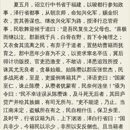
夏五月，诏立行中书省于福建，以唆都行参知政
事，泽行省都事，从朝京师，命知兴化军，赐金织
衣，赏其善谋也。继改兴化军为路，授泽行总管府
事，民歌舞迎候于道曰：“是吾民复生之父母也。”喜极
而继以泣。郡新残于兵，白骨在野，首下令掩埋之；
又衣食其流离之民，有弃子于道者，置慈幼曹籍而抚
育之。郡中恶年少喜为不义，以资求窜名卒伍，冀后
得计功版授。官吏恐激变，不敢诘，泽悉追毁所授，
诛其尤无良者，贪暴始戢。始陈瓒以郡应张世杰，民
多战死者，至是，吏援例将籍其产，泽语吏曰：“国家
至仁，诛止陈瓒，从瓒者犹蒙宥，民奈何连坐！”亟为
令曰：“民不幸诖误从陈瓒诛，及斗死无后者，其田庐
赀产并给其族姻，有司无所与。”吏不能逆，乃止。当
江南未定，盗贼所在有之，民自相什伍，保卫乡里。
及时平，行省议籍为兵，上下汹汹，泽白行省曰：“国
兵非少，今籍民以示少，非所以安反侧也。且当籍者