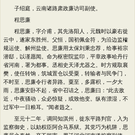
子绍庭，云南诸路肃政廉访司副使。
程思廉
程思廉，字介甫，其先洛阳人，元魏时以豪右徙
云中，遂家东胜州。父恒，国初佩金符，为沿边监榷
规运使、解州盐使。思廉用太保刘秉忠荐，给事裕宗
潜邸，以谨愿闻。命为枢密院监印，平章政事哈丹行
省河南，署为都事。丞相史天泽尤器之。时方规取襄
樊，使任转饷，筑城置仓以受粟，转输者与民争门，
不时至，思廉令行者异路。粟至，多露积，一夕大
雨，思廉安卧不起，省中召诘之，思廉曰：“此去敌
近，中夜骚动，众必惊疑，或致他变。纵有漂湿，不
过军中一日粮耳。”闻者韪之。
至元十二年，调同知淇州，徙东平路判官，入为
监察御史，以劾权臣阿合马系狱。其党巧为机阱，思