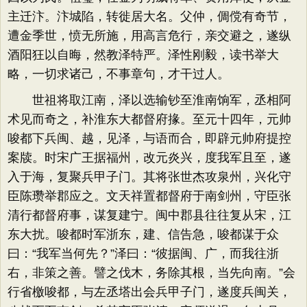
主迁汴。汴城陷，转徙居大名。父仲，倜傥有奇节，
遭金季世，愤无所施，用高言危行，亲交避之，遂纵
酒阳狂以自晦，然教泽特严。泽性刚毅，读书举大
略，一切求诸己，不事章句，才干过人。
世祖将取江南，泽以选输钞至淮南饷军，丞相阿
术见而奇之，补淮东大都督府掾。至元十四年，元帅
唆都下兵闽、越，见泽，与语而合，即辟元帅府提控
案牍。时宋广王据福州，改元炎兴，度我军且至，遂
入于海，复聚兵甲子门。其将张世杰攻泉州，兴化守
臣陈瓒举郡应之。文天祥置都督府于南剑州，守臣张
清行都督府事，谋复建宁。闽中郡县往往复从宋，江
东大扰。唆都时军浙东，建、信告急，唆都谋于众
曰：“我军当何先？”泽曰：“彼据闽、广，而我往浙
右，非策之善。譬之伐木，务除其根，当先向南。”会
行省檄唆都，与左丞塔出会兵甲子门，遂度兵闽关，