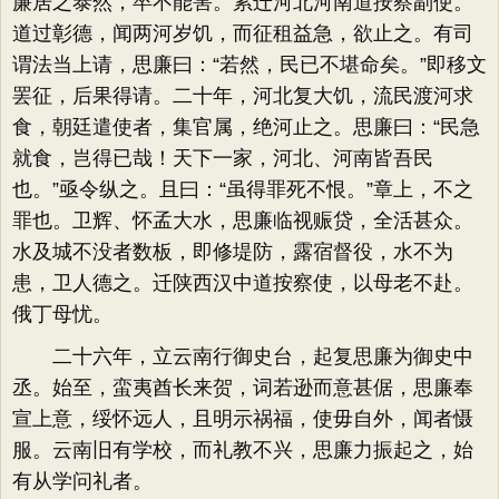
廉居之泰然，卒不能害。累迁河北河南道按察副使。
道过彰德，闻两河岁饥，而征租益急，欲止之。有司
谓法当上请，思廉曰：“若然，民已不堪命矣。”即移文
罢征，后果得请。二十年，河北复大饥，流民渡河求
食，朝廷遣使者，集官属，绝河止之。思廉曰：“民急
就食，岂得已哉！天下一家，河北、河南皆吾民
也。”亟令纵之。且曰：“虽得罪死不恨。”章上，不之
罪也。卫辉、怀孟大水，思廉临视赈贷，全活甚众。
水及城不没者数板，即修堤防，露宿督役，水不为
患，卫人德之。迁陕西汉中道按察使，以母老不赴。
俄丁母忧。
二十六年，立云南行御史台，起复思廉为御史中
丞。始至，蛮夷酋长来贺，词若逊而意甚倨，思廉奉
宣上意，绥怀远人，且明示祸福，使毋自外，闻者慑
服。云南旧有学校，而礼教不兴，思廉力振起之，始
有从学问礼者。