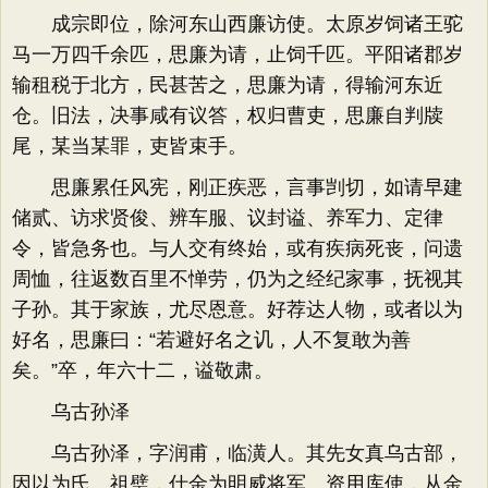
成宗即位，除河东山西廉访使。太原岁饲诸王驼
马一万四千余匹，思廉为请，止饲千匹。平阳诸郡岁
输租税于北方，民甚苦之，思廉为请，得输河东近
仓。旧法，决事咸有议答，权归曹吏，思廉自判牍
尾，某当某罪，吏皆束手。
思廉累任风宪，刚正疾恶，言事剀切，如请早建
储贰、访求贤俊、辨车服、议封谥、养军力、定律
令，皆急务也。与人交有终始，或有疾病死丧，问遗
周恤，往返数百里不惮劳，仍为之经纪家事，抚视其
子孙。其于家族，尤尽恩意。好荐达人物，或者以为
好名，思廉曰：“若避好名之讥，人不复敢为善
矣。”卒，年六十二，谥敬肃。
乌古孙泽
乌古孙泽，字润甫，临潢人。其先女真乌古部，
因以为氏。祖璧，仕金为明威将军、资用库使，从金