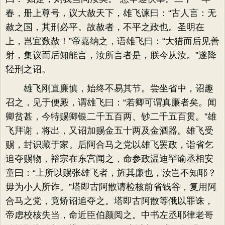
春，册上尊号，议大赦天下，雄飞谏曰：“古人言：无
赦之国，其刑必平。故赦者，不平之政也。圣明在
上，岂宜数赦！”帝嘉纳之，语雄飞曰：“大猎而后见善
射，集议而后知能言，汝所言者是，朕今从汝。”遂降
轻刑之诏。
雄飞刚直廉慎，始终不易其节。尝坐省中，诏趣
召之，见于便殿，谓雄飞曰：“若卿可谓真廉者矣。闻
卿贫甚，今特赐卿银二千五百两、钞二千五百贯。”雄
飞拜谢，将出，又诏加赐金五十两及金酒器。雄飞受
赐，封识藏于家。后阿合马之党以雄飞罢政，诣省乞
追夺赐物，裕宗在东宫闻之，命参政温迪罕谕丞相安
童曰：“上所以赐张雄飞者，旌其廉也，汝岂不知耶？
毋为小人所诈。”塔即古阿散请检核前省钱谷，复用阿
合马之党，竟矫诏追夺之。塔即古阿散等俄以罪诛，
帝虑校核失当，命近臣伯颜阅之。中书左丞耶律老哥