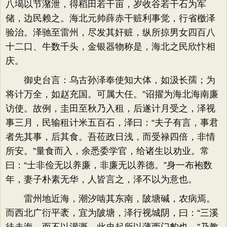
八堨以节潴泄，得稻田若干亩，岁收谷若干石为军
储，边民赖之。海北元帅薛赤干赃利事觉，行省檄泽
验治。泽驰至雷州，尽发其奸赃，纵所掠男女四百八
十二口、牛数千头，金银器物称是，海北之民欣忭相
庆。
御史台言：乌古孙泽奉使知大体，如汲长孺；为
将计万全，如赵充国。可属大任。”诏擢为海北海南廉
访使。故例，圭田至秋乃入租，后遂计月受之，泽视
事三月，民输租计米五百石，泽曰：“夫子有言，事君
者先其事，后其食。吾莅政日浅，而受禄四倍，非情
所安。”量食而入，余悉委学官，给诸生以劝业。常
曰：“士非俭无以养廉，非廉无以养德。”身一布袍数
年，妻子朴素无华，人皆言之，泽不以为意也。
雷州地近海，潮汐啮其东南，陂塘碱，农病焉。
而西北广衍平袤，宜为陂塘，泽行视城阴，曰：“三溪