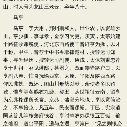
山，时人号为龙山三老云。卒年八十。
马亨
马亨，字大用，邢州南和人。世业农，以赀雄乡
里。亨少孤，事母孝，金季习为吏。庚寅，太宗始建
十路征收课税使，河北东西路使王晋辟亨为掾，以才
干称。甲午，晋荐于中书令耶律楚材，授转运司知
事，寻升经历，擢转运司副使。庚戌，太保刘秉忠荐
亨于世祖，召见潜邸，甚器之。既而籍诸路户口，以
亨副八春、忙哥抚谕西京、太原、平阳及陕西五路，
俾民弗扰。既还，图山川形势以献，余使者多以贿
败，惟亨等各赐衣九袭。癸丑，从世祖征云南，留亨
为京兆榷课所长官。京兆，藩邸分地也，亨以宽简治
之，不事掊克，凡五年，民安而课裕。丁巳，宪宗遣
阿蓝答儿等核藩府钱谷，亨时辇岁办课银五百铤，输
之藩府，道出平阳，适与之遇。亨策曰：“见之则银必