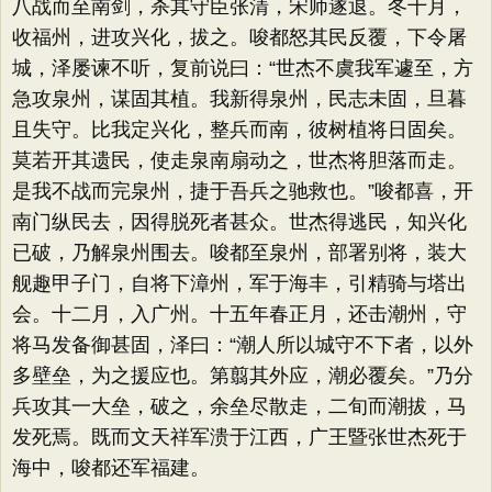
八战而至南剑，杀其守臣张清，宋师遂退。冬十月，
收福州，进攻兴化，拔之。唆都怒其民反覆，下令屠
城，泽屡谏不听，复前说曰：“世杰不虞我军遽至，方
急攻泉州，谋固其植。我新得泉州，民志未固，旦暮
且失守。比我定兴化，整兵而南，彼树植将日固矣。
莫若开其遗民，使走泉南扇动之，世杰将胆落而走。
是我不战而完泉州，捷于吾兵之驰救也。”唆都喜，开
南门纵民去，因得脱死者甚众。世杰得逃民，知兴化
已破，乃解泉州围去。唆都至泉州，部署别将，装大
舰趣甲子门，自将下漳州，军于海丰，引精骑与塔出
会。十二月，入广州。十五年春正月，还击潮州，守
将马发备御甚固，泽曰：“潮人所以城守不下者，以外
多壁垒，为之援应也。第翦其外应，潮必覆矣。”乃分
兵攻其一大垒，破之，余垒尽散走，二旬而潮拔，马
发死焉。既而文天祥军溃于江西，广王暨张世杰死于
海中，唆都还军福建。