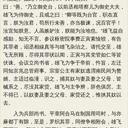
曰：“善。”乃立御史台，以前丞相塔察儿为御史大夫，
雄飞为侍御史，且戒之曰：“卿等既为台官，职在直
言，朕为汝君，苟所行未善，亦当极谏，况百官乎！
汝宜知朕意。人虽嫉妒汝，朕能为汝地也。”雄飞益自
感励，知无不言。参议枢密院事费正寅素憸狡，有告
其罪者，诏丞相線真等与雄飞杂治之。请托交至，雄
飞无所顾，尽得其罪状以闻，正寅与其党管如仁等皆
伏诛。会议立尚书省，雄飞力争于帝前，忤旨，左迁
同知京兆总管府事。宗室公主有家奴逃渭南民间为赘
婿。主适过临潼，识之，捕其奴与妻及妻之父母，皆
械系之，尽没其家赀。雄飞与主争辨，辞色俱厉。主
不得已，以奴妻及妻之父母、家赀还之，惟挟其奴以
去。
入为兵部尚书。平章阿合马在制国用司时，与亦
麻都丁有隙，至是，罗织其罪，同僚争相附会，雄飞