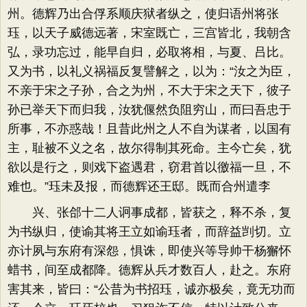
州。德辉乃出合俘系顺庆狱者纵之，使归语州将张
珏，以天子威德远著，宋室既亡，三宫皆北，我朝含
弘，录功忘过，能早自归，必取将相，与夏、吕比。
又为书，以礼义祸福反复譬解之，以为：“汝之为臣，
不亲于宋之子孙，合之为州，不大于宋之天下，彼子
孙已举天下而归我，汝犹偃然负阻穷山，而曰吾忠于
所事，不亦惑哉！且昔此州之人不自为谋者，以国有
主，耻被不义之名，故尔得制其死命。主今亡矣，犹
欲以是行之，则戏下盗遇君，窃君首以徼福一旦，不
难也。”珏未及报，而德辉还王邸。既而合州遣李
兴、张郃十二人诇事成都，皆获之，释不杀，复
为书纵归，使谕其将王立如谕珏者，而辞益剀切。立
亦计夙与东府有深怨，惧诛，即使兴等导帅干杨獬怀
蜡书，间至成都降。德辉从兵才数百人，赴之。东府
害其来，皆曰：“公昔为书招珏，诚亦极矣，竟无功而