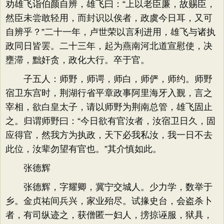
劝雄飞诣伯颜自辨，雄飞曰：“上以老臣廉，故赐臣，
然臣未尝敢轻用，而封识以俟者，政虞今日耳，又可
自辨乎？”二十一年，卢世荣以言利进用，雄飞与诸执
政同日皆罢。二十三年，起为燕南河北道宣慰使，决
壅滞，黜奸贪，政化大行。卒于官。
子五人：师野，师谔，师白，师俨，师约。师野
宿卫东宫时，荆湖行省平章政事阿里海牙入觐，言之
宰相，欲白皇太子，请以师野为荆南总管，雄飞固止
之。归谓师野曰：“今日欲有官汝者，汝宿卫日久，固
应得官，然我方为执政，天下必我私汝，我一日不去
此位，汝辈勿望有官也。”其介慎如此。
张德辉
张德辉，字耀卿，冀宁交城人。少力学，数举于
乡。金贞祐间兵兴，家业殆尽。试掾史台，会盗杀卜
者，有司纵迹之，获僧匿一妇人，搒掠诬服，狱具，