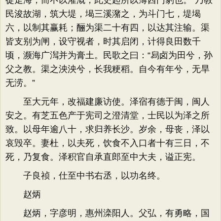
徒走海，而不以灌溉，此史起所以薄西门豹也。”乃教
民浚故湖，筑大堤，堨三溪潴之，为斗门七，堤堨
六，以制其赢耗；酾为渠二十有四，以达其注输。渠
皆支别为闸，设守视者，时其启闭，计得良田数千
顷，濒海广澙并为膏土。民歌之曰：“舄卤为田兮，孙
父之教。渠之泱泱兮，长我粳稻。自今有年兮，无旱
无涝。”
至大元年，改福建廉访使。泽宿有德于闽，闽人
安之。有芝五色产于宪司之澄清堂，士民以为泽之所
致。以母年逾八十，求归养长沙。岁余，母丧，泽以
哀毁卒。妻杜，以夫死，饮食不入口者十有三日，不
死，乃复食。泽积官自承直郎至中大夫，谥正宪。
子良祯，仕至中书右丞，以功名终。
赵炳
赵炳，字彦明，惠州滦阳人。父弘，有勇略，国