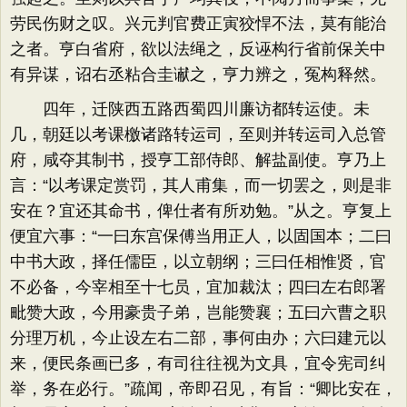
劳民伤财之叹。兴元判官费正寅狡悍不法，莫有能治
之者。亨白省府，欲以法绳之，反诬构行省前保关中
有异谋，诏右丞粘合圭谳之，亨力辨之，冤构释然。
四年，迁陕西五路西蜀四川廉访都转运使。未
几，朝廷以考课檄诸路转运司，至则并转运司入总管
府，咸夺其制书，授亨工部侍郎、解盐副使。亨乃上
言：“以考课定赏罚，其人甫集，而一切罢之，则是非
安在？宜还其命书，俾仕者有所劝勉。”从之。亨复上
便宜六事：“一曰东宫保傅当用正人，以固国本；二曰
中书大政，择任儒臣，以立朝纲；三曰任相惟贤，官
不必备，今宰相至十七员，宜加裁汰；四曰左右郎署
毗赞大政，今用豪贵子弟，岂能赞襄；五曰六曹之职
分理万机，今止设左右二部，事何由办；六曰建元以
来，便民条画已多，有司往往视为文具，宜令宪司纠
举，务在必行。”疏闻，帝即召见，有旨：“卿比安在，