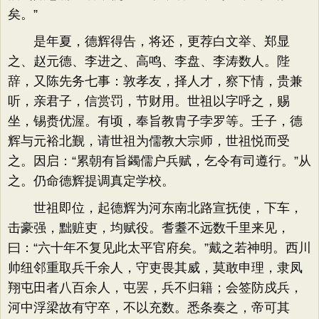
矣。”
是年夏，德辉得告，将还，更荐白文举、郑显
之、赵元德、李进之、高鸣、李盘、李涛数人。陛
辞，又陈先务七事：敦孝友，择人才，察下情，贵兼
听，亲君子，信赏罚，节财用。世祖以字呼之，赐
坐，锡赉优渥。有顷，奉旨教胄子孛罗等。壬子，德
辉与元裕北觐，请世祖为儒教大宗师，世祖悦而受
之。因启：“累朝有旨蠲儒户兵赋，乞令有司遵行。”从
之。仍命德辉提调真定学校。
世祖即位，起德辉为河东南北路宣抚使，下车，
击豪强，黜赃吏，均赋役。耆耋不远数千里来见，
曰：“六十年不复见此太平官府矣。”戴之若神明。西川
帅纽邻重取兵千余人，守吏畏其威，莫敢申理，隶凤
翔屯田者八百余人，屯罢，兵不归籍；会签防戍兵，
河中浮梁故有守卒，不以充数。悉条奏之，帝可其