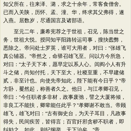
知父所在，往来泽、潞，求之十余年，常客食僧舍。
已而入关陕，历怀、孟、潼、华，终求其父弗得，遂
入燕。居数岁，尽通国言及诸部语。
至元二年，廉希宪荐之于世祖，召见，陈当世之
务，世祖大悦。授同知平阳路转运司事，搜抉蠹弊，
悉除之。帝问处士罗英，谁可大用者，对曰：“张雄飞
真公辅器。”帝然之，命驿召雄飞至。问以方今所急，
对曰：“太子天下本，愿早定以系人心。闾阎小人有升
斗之储，尚知付托，天下至大，社稷至重，不早建储
贰，非至计也。向使先帝知此，陛下能有今日乎？”帝
方卧，矍然起，称善者久之。他日，与江孝卿召见，
帝曰：“今任职者多非材，政事废弛，譬之大厦将倾，
非良工不能扶，卿辈能任此乎？”孝卿谢不敢当。帝顾
雄飞，雄飞对曰：“古有御史台，为天子耳目，凡政事
得失，民间疾苦，皆得言；百官奸邪贪秽不职者，即
纠劾之。如此，则纪纲举、天下治矣。”帝