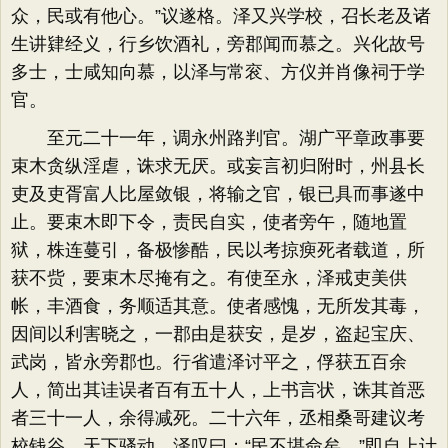
众，民或有他心。”议遂格。泽又兴学校，召长老及诸
生讲肄经义，行乡饮酒礼，旁郡闻而慕之。兴化故号
多士，士咸知向慕，以泽与常衮、方仪并肖像祠于学
官。
至元二十一年，调永州路判官。湖广平章政事要
束木贪纵淫虐，诛求无厌。或妄言初归附时，州县长
吏及吏胥富人比屋敛银，将输之官，银已具而事遂中
止。要束木即下令，责民自实，使者旁午，随地置
狱，株连蔓引，备极惨酷，民以考掠瘐死者载道，所
获不赀，要束木尽掩有之。有使至永，泽戒吏美供
帐，丰酒食，务顺适其意。使者感愧，无所发其毒，
因间以利害晓之，一郡由是获安，是岁，盗起宝庆、
武岗，皆永旁郡也。行省遣泽讨平之，俘获五百余
人，简出其诖误者百有五十人，上书言状，诛其首恶
者三十一人，余得减死。二十六年，丞相桑哥建议考
校钱谷，天下骚动。泽叹曰：“民不堪命矣。”即自上计