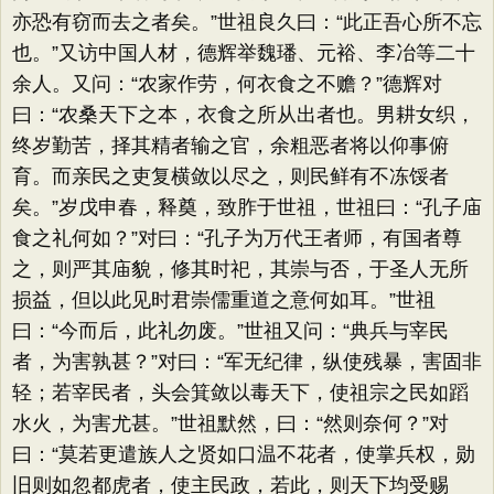
亦恐有窃而去之者矣。”世祖良久曰：“此正吾心所不忘
也。”又访中国人材，德辉举魏璠、元裕、李冶等二十
余人。又问：“农家作劳，何衣食之不赡？”德辉对
曰：“农桑天下之本，衣食之所从出者也。男耕女织，
终岁勤苦，择其精者输之官，余粗恶者将以仰事俯
育。而亲民之吏复横敛以尽之，则民鲜有不冻馁者
矣。”岁戊申春，释奠，致胙于世祖，世祖曰：“孔子庙
食之礼何如？”对曰：“孔子为万代王者师，有国者尊
之，则严其庙貌，修其时祀，其崇与否，于圣人无所
损益，但以此见时君崇儒重道之意何如耳。”世祖
曰：“今而后，此礼勿废。”世祖又问：“典兵与宰民
者，为害孰甚？”对曰：“军无纪律，纵使残暴，害固非
轻；若宰民者，头会箕敛以毒天下，使祖宗之民如蹈
水火，为害尤甚。”世祖默然，曰：“然则奈何？”对
曰：“莫若更遣族人之贤如口温不花者，使掌兵权，勋
旧则如忽都虎者，使主民政，若此，则天下均受赐