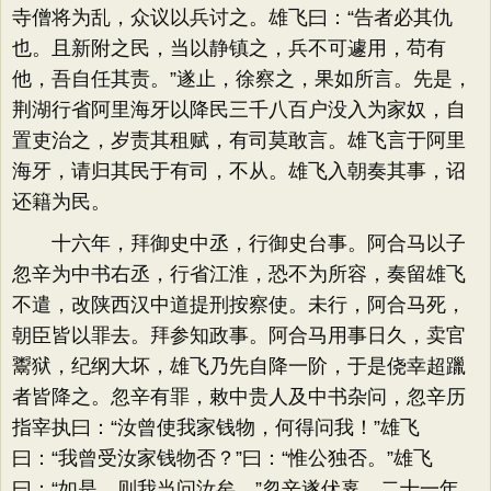
寺僧将为乱，众议以兵讨之。雄飞曰：“告者必其仇
也。且新附之民，当以静镇之，兵不可遽用，苟有
他，吾自任其责。”遂止，徐察之，果如所言。先是，
荆湖行省阿里海牙以降民三千八百户没入为家奴，自
置吏治之，岁责其租赋，有司莫敢言。雄飞言于阿里
海牙，请归其民于有司，不从。雄飞入朝奏其事，诏
还籍为民。
十六年，拜御史中丞，行御史台事。阿合马以子
忽辛为中书右丞，行省江淮，恐不为所容，奏留雄飞
不遣，改陕西汉中道提刑按察使。未行，阿合马死，
朝臣皆以罪去。拜参知政事。阿合马用事日久，卖官
鬻狱，纪纲大坏，雄飞乃先自降一阶，于是侥幸超躐
者皆降之。忽辛有罪，敕中贵人及中书杂问，忽辛历
指宰执曰：“汝曾使我家钱物，何得问我！”雄飞
曰：“我曾受汝家钱物否？”曰：“惟公独否。”雄飞
曰：“如是，则我当问汝矣。”忽辛遂伏辜。二十一年