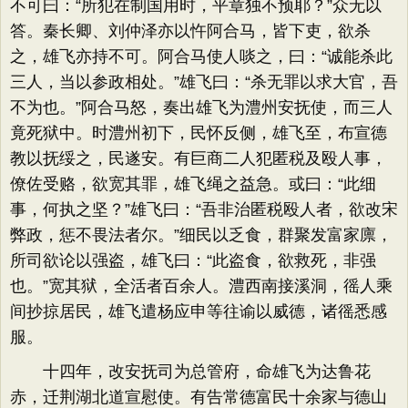
不可曰：“所犯在制国用时，平章独不预耶？”众无以
答。秦长卿、刘仲泽亦以忤阿合马，皆下吏，欲杀
之，雄飞亦持不可。阿合马使人啖之，曰：“诚能杀此
三人，当以参政相处。”雄飞曰：“杀无罪以求大官，吾
不为也。”阿合马怒，奏出雄飞为澧州安抚使，而三人
竟死狱中。时澧州初下，民怀反侧，雄飞至，布宣德
教以抚绥之，民遂安。有巨商二人犯匿税及殴人事，
僚佐受赂，欲宽其罪，雄飞绳之益急。或曰：“此细
事，何执之坚？”雄飞曰：“吾非治匿税殴人者，欲改宋
弊政，惩不畏法者尔。”细民以乏食，群聚发富家廪，
所司欲论以强盗，雄飞曰：“此盗食，欲救死，非强
也。”宽其狱，全活者百余人。澧西南接溪洞，徭人乘
间抄掠居民，雄飞遣杨应申等往谕以威德，诸徭悉感
服。
十四年，改安抚司为总管府，命雄飞为达鲁花
赤，迁荆湖北道宣慰使。有告常德富民十余家与德山