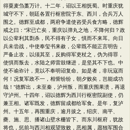
得粟麦刍藁万计。十二年，诏以王相抚蜀。时重庆犹
城守不下，朝廷各置行枢密院于东、西川，合兵万人
围之。德辉至成都，两府争遣使咨受兵食方略，德辉
戒之曰：“宋已亡矣，重庆以弹丸之地，不降何归？政
以公辈利其剽杀，民不得有子女，惧而不来耳。向日
兵未尝战，中使奉玺书来赦，公辈既不能正言明告，
严备止攻，以须其至，反购得军吏杖之，伪为得罪，
使惧而叛去，水陆之师雷鼓继进，是坚其不下也。中
使不谕诈计，竟以不奉明诏复命。如是者，非玩寇而
何！况复军政不一，相訾纷纷，朝夕败矣，岂能成功
哉！”德辉出，未至秦，泸州叛，而重庆围果溃，再退
守泸州。十四年，诏以德辉为西川行枢密院副使，仍
兼王相。诸军既发，德辉留成都给军食。是年，复泸
州。十五年，再围重庆，逾月拔之，绍庆、南平、
夔、施、思、播诸山壁水栅皆下。而东川枢府，犹故
将也，惩前与西川相观望致败，恶相属，愿独军围合