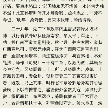
行省。要束木怒曰：“郡国钱粮无不增羡，永州何为独
不然！此直孙府判倚其才辨慢我，亟拘系之，非死不
释也。”明年，桑哥败，要束木伏诛，泽始得释。
二十九年，湖广平章政事阔里吉思荐泽才堪将
帅，以行省员外郎从征海南黎。黎人平，军还，上
功，授广南西道宣慰副使。秋七月，并左右两江道归
广西宣慰司，置都元帅府，泽为广西两江道宣慰副
使、佥都元帅府事。两江荒远瘴疠，与百夷接，不知
礼法，泽作《司规》三十有二章，以渐为教，其民至
今遵守之。又省厩置二十二所，以纾民力。岁饥，上
言蠲其田租，发象州、贺州官粟三千五百石以赈饥
者，既发，乃上其事。时行省平章哈剌哈孙察其心诚
爱民，不以专擅罪之。邕管徼外蛮数为寇，泽循行并
徼，得厄塞处，布画远迩，募民伉健者四千六百余
户，置雷留那扶十屯，列营堡以守之。陂水垦田，筑