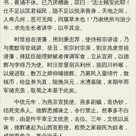
书，夜诵不休。已乃厌糟曲，叹曰：“志士顾安此耶！
仕不足以匡君福民，隐不足以悦亲善身，天地之间，
人寿几何，恶可无闻，同腐草木也！”乃谢绝所与游少
年，求先生长者讲学，以卒其业。
时世祖在潜藩，用刘秉忠荐，使侍裕宗讲读，乃
与窦默等皆就辟。癸丑，宪宗封宗亲，割京兆隶世祖
潜藩，择廷臣能理财赋者俾调军食，立从宜府，以德
辉与孛得乃为使。时汪世显宿兵利州，扼四川衿喉，
以规进取，数万之师仰哺德辉。乃募民入粟绵竹，散
钱币，给盐券为直，陆挽兴元，水漕嘉陵，未期年而
军储充羡，取蜀之本基于此矣。
中统元年，为燕京宣抚使。燕多剧贼，造伪钞，
结死党杀人。德辉悉捕诛之，令行禁止。然事多不白
中书，由是忤平章王文统意，去位。三年，文统以反
诛，德辉遂起为山西宣慰使。权势之家籍民为奴者，