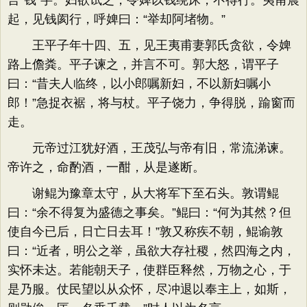
言“钱”字。妇欲试之，令婢以钱绕床，不得行。夷甫晨
起，见钱阂行，呼婢曰：“举却阿堵物。”
王平子年十四、五，见王夷甫妻郭氏贪欲，令婢
路上儋粪。平子谏之，并言不可。郭大怒，谓平子
曰：“昔夫人临终，以小郎嘱新妇，不以新妇嘱小
郎！”急捉衣裾，将与杖。平子饶力，争得脱，踰窗而
走。
元帝过江犹好酒，王茂弘与帝有旧，常流涕谏。
帝许之，命酌酒，一酣，从是遂断。
谢鲲为豫章太守，从大将军下至石头。敦谓鲲
曰：“余不得复为盛德之事矣。”鲲曰：“何为其然？但
使自今已后，日亡日去耳！”敦又称疾不朝，鲲谕敦
曰：“近者，明公之举，虽欲大存社稷，然四海之内，
实怀未达。若能朝天子，使群臣释然，万物之心，于
是乃服。仗民望以从众怀，尽冲退以奉主上，如斯，