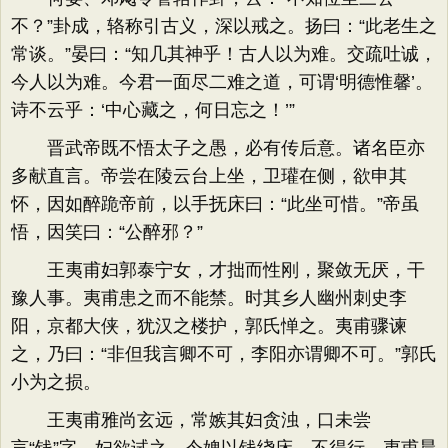
不？”卦成，辂称引古义，深以戒之。扬曰：“此老生之
常谈。”晏曰：“知几其神乎！古人以为难。交疏吐诚，
今人以为难。今君一面尽二难之道，可谓‘明德惟馨’。
诗不云乎：‘中心藏之，何日忘之！’”
晋武帝既不悟太子之愚，必有传后意。诸名臣亦
多献直言。帝尝在陵云台上坐，卫瓘在侧，欲申其
怀，因如醉跪帝前，以手抚床曰：“此坐可惜。”帝虽
悟，因笑曰：“公醉邪？”
王夷甫妇郭泰宁女，才拙而性刚，聚敛无厌，干
豫人事。夷甫患之而不能禁。时其乡人幽州刺史李
阳，京都大侠，犹汉之楼护，郭氏惮之。夷甫骤谏
之，乃曰：“非但我言卿不可，李阳亦谓卿不可。”郭氏
小为之损。
王夷甫雅尚玄远，常嫉其妇贪浊，口未尝