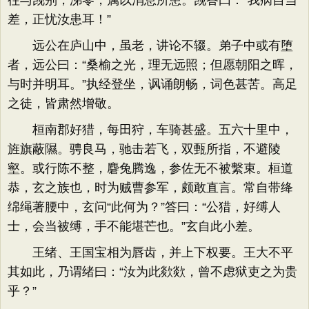
往与觊别，涕零，属以消息所患。觊答曰：“我病自当
差，正忧汝患耳！”
远公在庐山中，虽老，讲论不辍。弟子中或有堕
者，远公曰：“桑榆之光，理无远照；但愿朝阳之晖，
与时并明耳。”执经登坐，讽诵朗畅，词色甚苦。高足
之徒，皆肃然增敬。
桓南郡好猎，每田狩，车骑甚盛。五六十里中，
旌旗蔽隰。骋良马，驰击若飞，双甄所指，不避陵
壑。或行陈不整，麏兔腾逸，参佐无不被繫束。桓道
恭，玄之族也，时为贼曹参军，颇敢直言。常自带绛
绵绳著腰中，玄问“此何为？”答曰：“公猎，好缚人
士，会当被缚，手不能堪芒也。”玄自此小差。
王绪、王国宝相为唇齿，并上下权要。王大不平
其如此，乃谓绪曰：“汝为此欻欻，曾不虑狱吏之为贵
乎？”