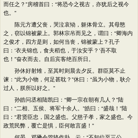
而任之？”房稽首曰：“将恐今之视古，亦犹后之视今
也。”
陈元方遭父丧，哭泣哀恸，躯体骨立。其母愍
之，窃以锦被蒙上。郭林宗吊而见之，谓曰：“卿海内
之俊才，四方是则，如何当丧，锦被蒙上？孔子
曰：‘衣夫锦也，食夫稻也，于汝安乎？’吾不取
也！”奋衣而去。自后宾客绝百所日。
孙休好射雉，至其时则晨去夕反。群臣莫不止
谏：“此为小物，何足甚耽？”休曰：“虽为小物，耿介
过人，朕所以好之。”
孙皓问丞相陆凯曰：“卿一宗在朝有几人？”陆
曰：“二相、五侯、将军十余人。”皓曰：“盛哉！”陆
曰：“君贤臣忠，国之盛也。父慈子孝，家之盛也。今
政荒民弊，覆亡是惧，臣何敢言盛！”
何晏、邓飏令管辂作卦，云：“不知位至三公