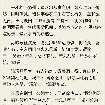
王丞相为扬州，遣八部从事之职。顾和时为下传
还，同时俱见。诸从事各奏二千石官长得失，至和独
无言。王问顾曰：“卿何所闻？”答曰：“明公作辅，宁
使网漏吞舟，何缘采听风闻，以为察察之政？”丞相咨
嗟称佳，诸从事自视缺然也。
苏峻东征沈充，请吏部郎陆迈与俱。将至吴，密
敕左右，令入阊门放火以示威。陆知其意，谓峻
曰：“吴治平未久，必将有乱。若为乱阶，请从我家
始。”峻遂止。
陆玩拜司空，有人诣之，索美酒，得，便自起，
泻著梁柱间地，祝曰：“当今乏才，以尔为柱石之用，
莫倾人栋梁。”玩笑曰：“戢卿良箴。”
小庾在荆州，公朝大会，问诸僚佐曰：“我欲为汉
高、魏武何如？”一坐莫答，长史江虨曰：“愿明公为