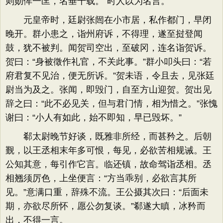
则勋侔一匡，名垂千载。”时人以为名言。
元皇帝时，廷尉张闿在小市居，私作都门，早闭
晚开。群小患之，诣州府诉，不得理，遂至挝​登闻
鼓，犹不被判。闻贺司空出，至破冈，连名诣贺诉。
贺曰：“身被徵作礼官，不关此事。”群小叩头曰：“若
府君复不见治，便无所诉。”贺未语，令且去，见张廷
尉当为及之。张闻，即毁门，自至方山迎贺。贺出见
辞之曰：“此不必见关，但与君门情，相为惜之。”张愧
谢曰：“小人有如此，始不即知，早已毁坏。”
郗太尉晚节好谈，既雅非所经，而甚矜之。后朝
觐，以王丞相末年多可恨，每见，必欲苦相规诫。王
公知其意，每引作它言。临还镇，故命驾诣丞相。丞
相翘须厉色，上坐便言：“方当乖别，必欲言其所
见。”意满口重，辞殊不流。王公摄其次曰：“后面未
期，亦欲尽所怀，愿公勿复谈。”郗遂大瞋，冰矜而
出，不得一言。