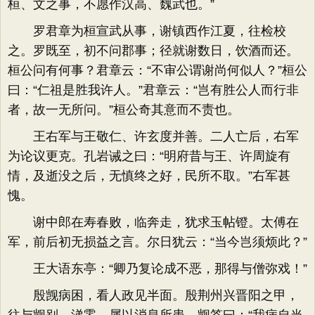
桓、文之事，不愿作汉高、魏武也。”
罗君章为桓宣武从事，谢镇西作江夏，往检校
之。罗既至，初不问郡事；径就谢数日，饮酒而还。
桓公问有何事？君章云：“不审公谓谢尚何似人？”桓公
曰：“仁祖是胜我许人。”君章云：“岂有胜公人而行非
者，故一无所问。”桓公奇其意而不责也。
王右军与王敬仁、许玄度并善。二人亡后，右军
为论议更克。孔岩诫之曰：“明府昔与王、许周旋有
情，及逝没之后，无慎终之好，民所不取。”右军甚
愧。
谢中郎在寿春败，临奔走，犹求玉帖镫。太傅在
军，前后初无损益之言。尔日犹云：“当今岂须烦此？”
王大语东亭：“卿乃复论成不恶，那得与僧弥戏！”
殷觊病困，看人政见半面。殷荆州兴晋阳之甲，