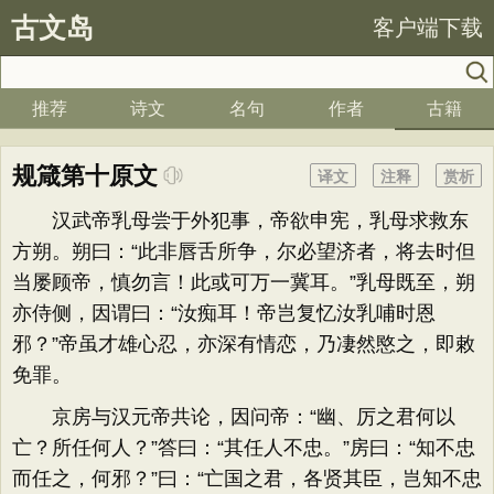
古文岛
客户端下载
推荐
诗文
名句
作者
古籍
规箴第十原文
译文
注释
赏析
汉武帝乳母尝于外犯事，帝欲申宪，乳母求救东
方朔。朔曰：“此非唇舌所争，尔必望济者，将去时但
当屡顾帝，慎勿言！此或可万一冀耳。”乳母既至，朔
亦侍侧，因谓曰：“汝痴耳！帝岂复忆汝乳哺时恩
邪？”帝虽才雄心忍，亦深有情恋，乃凄然愍之，即敕
免罪。
京房与汉元帝共论，因问帝：“幽、厉之君何以
亡？所任何人？”答曰：“其任人不忠。”房曰：“知不忠
而任之，何邪？”曰：“亡国之君，各贤其臣，岂知不忠