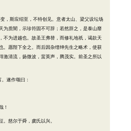
变，斯应绍至，不特创见。意者太山、梁父设坛场
天为质闇，示珍符固不可辞；若然辞之，是泰山靡
，不为进越也。故圣王弗替，而修礼地祇，谒款天
也。愿陛下全之。而后因杂缙绅先生之略术，使获
得激清流，扬微波，蜚英声，腾茂实。前圣之所以
富。遂作颂曰：
哉！
征。慈尔于舜，虞氏以兴。