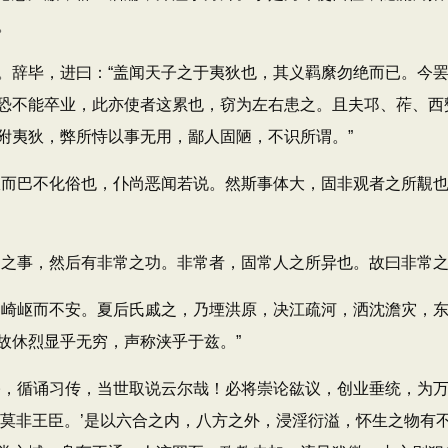
。
辞毕，进曰：“盖闻天子之于夷狄也，其义羁縻勿绝而已。今罢
恐不能卒业，此亦使者这累也，窃为左右患之。且夫邛、莋、西
附夷狄，弊所恃以事无用，鄙人固陋，不识所谓。”
而巴不化俗也，仆尚恶闻若说。然斯事体大，固非观者之所覯也
事，然后有非常之功。非常者，固常人之所异也。故曰非常之
崎岖而不安。夏后氏戚之，乃堙洪原，决江疏河，洒沈澹灾，东
故休烈显乎无穷，声称浃乎于兹。”
，循诵习传，当世取说云尔哉！必将崇论谹议，创业垂统，为万
，莫非王臣。’是以六合之内，八方之外，浸淫衍溢，怀生之物有