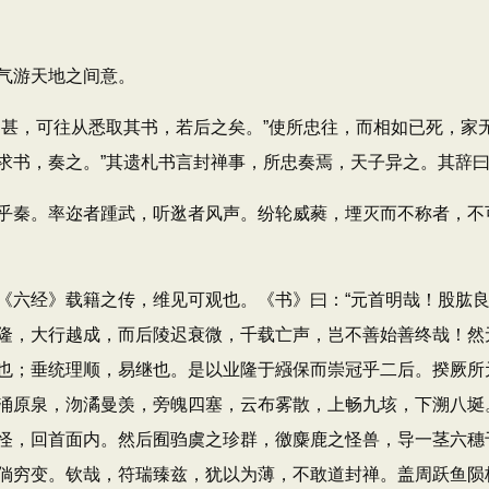
气游天地之间意。
，可往从悉取其书，若后之矣。”使所忠往，而相如已死，家无
求书，奏之。”其遗札书言封禅事，所忠奏焉，天子异之。其辞
秦。率迩者踵武，听逖者风声。纷轮威蕤，堙灭而不称者，不
经》载籍之传，维见可观也。《书》曰：“元首明哉！股肱良
隆，大行越成，而后陵迟衰微，千载亡声，岂不善始善终哉！然
也；垂统理顺，易继也。是以业隆于繦保而崇冠乎二后。揆厥所
涌原泉，沕潏曼羡，旁魄四塞，云布雾散，上畅九垓，下溯八埏
怪，回首面内。然后囿驺虞之珍群，徼麋鹿之怪兽，导一茎六穗
倘穷变。钦哉，符瑞臻兹，犹以为薄，不敢道封禅。盖周跃鱼陨