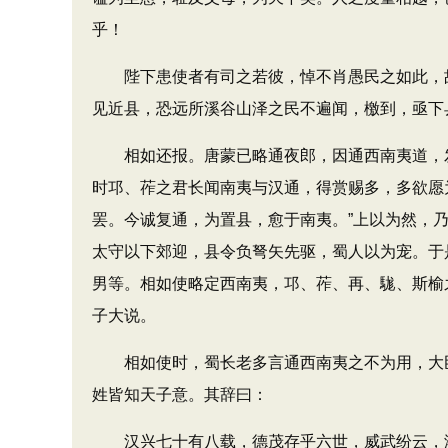
乎！
陛下患使者有司之若彼，悼不肖愚民之如此，故
见近县，恐远所溪谷山泽之民不遍闻，檄到，亟下
相如还报。唐蒙已略通夜郎，因通西南夷道，发
时邛、莋之君长闻南夷与汉通，得赏赐多，多欲愿
罢。今诚复通，为置县，愈于南夷。”上以为然，
太守以下郊迎，县令负弩矢先驱，蜀人以为宠。于
男等。相如使略定西南夷，邛、莋、再、駹、斯榆
子大说。
相如使时，蜀长老多言通西南夷之不为用，大臣
姓皆知天子意。其辞曰：
汉兴七十有八载，德茂存乎六世，威武纷云，港