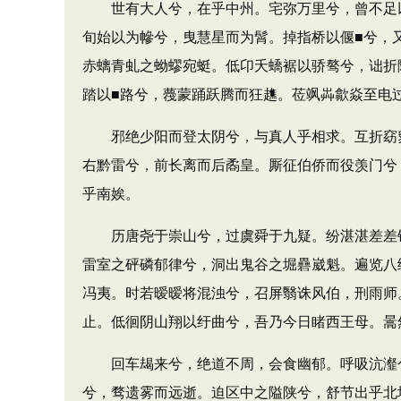
世有大人兮，在乎中州。宅弥万里兮，曾不足以
旬始以为幓兮，曳慧星而为髾。掉指桥以偃■兮，
赤螭青虬之蚴蟉宛蜓。低卬夭蟜裾以骄骜兮，诎折
踏以■路兮，薎蒙踊跃腾而狂趭。莅飒芔歙焱至电
邪绝少阳而登太阴兮，与真人乎相求。互折窈窕
右黔雷兮，前长离而后矞皇。厮征伯侨而役羡门兮
乎南娭。
历唐尧于崇山兮，过虞舜于九疑。纷湛湛差差错
雷室之砰磷郁律兮，洞出鬼谷之堀礨崴魁。遍览八
冯夷。时若暧暧将混浊兮，召屏翳诛风伯，刑雨师
止。低徊阴山翔以纡曲兮，吾乃今日睹西王母。暠
回车朅来兮，绝道不周，会食幽郁。呼吸沆瀣兮
兮，骛遗雾而远逝。迫区中之隘陕兮，舒节出乎北