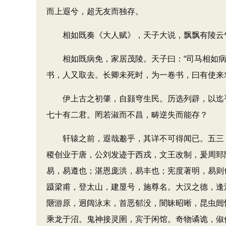
而上遐兮，超无友而独存。
相如既奏《大人赋》，天子大说，飘飘有陵云
相如既病免，家居茂陵。天子曰：“司马相如病甚
书，人又取去。长卿未死时，为一卷书，曰有使来
伊上古之初肇，自颢穹生民。历选列辟，以迄乎
七十有二君。罔若淑而不昌，畴逆失而能存？
轩辕之前，遐哉邈乎，其详不可得闻已。五三《六
稷创业于唐，公刘发迹于西戎，文王改制，爰周郅
易，易遵也；湛恩庞洪，易丰也；宪度著明，易则
蹑梁甫，登太山，建显号，施尊名。大汉之德，逢
陿游原，迥阔泳末，首恶郁没，闇昧昭晰，昆虫闿
乘龙于沼。鬼神接灵圉，宾于闲馆。奇物谲诡，俶