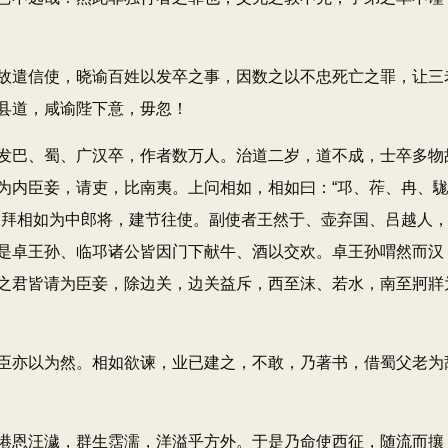
遣信使，晓谕百姓以发卒之事，因数之以不忠死亡之罪，让三
县道，咸谕陛下意，毋忽！
巴、蜀、广汉卒，作者数万人。治道二岁，道不成，士卒多物
为内臣妾，请吏，比南夷。上问相如，相如曰：“邛、莋、冉、
乃拜相如为中郎将，建节往使。副使者王然于、壶弃国、吕越人
是卓王孙、临邛诸公皆因门下献牛、酒以交欢。卓王孙喟然而汉
之君皆请为臣妾，除边关，边关益斥，西至沫、若水，南至牁牂
亦以为然。相如欲谏，业已建之，不敢，乃著书，借蜀父老为
恩汪濊，群生霑濡，洋溢乎方外。于是乃命使西征，随流而攘