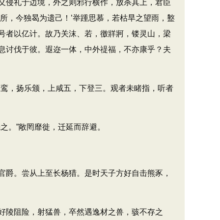
义侵礼于边境，外之则邪行横作，放杀其上，君臣
所，今独曷为遗己！’举踵思慕，若枯旱之望雨，盭
号者以亿计。故乃关沫、若，徼牂牁，镂灵山，梁
息讨伐于彼。遐迩一体，中外禔福，不亦康乎？夫
鸾，扬乐颁，上咸五，下登三。观者未睹指，听者
之。”敞罔靡徙，迁延而辞避。
官爵。尝从上至长杨猎。是时天子方好自击熊豕，
好陵阻险，射猛兽，卒然遇逸材之兽，骇不存之