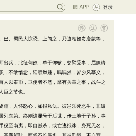
APP
登录
。巴、蜀民大惊恐。上闻之，乃遣相如责唐蒙等，
师出兵，北征匈奴，单于怖骇，交臂受事，屈膝请
职，不敢惰怠，延颈举踵，喁喁然，皆乡风慕义，
百人以奉币，卫使者不然，靡有兵革之事，战斗之
人臣之节也。
旋踵，人怀怒心，如报私仇。彼岂乐死恶生，非编
居列东第。终则遗显号于后世，传土地于子孙，事
币役至南夷，即自贼杀，或亡逃抵诛，身死无名，
，寡廉鲜耻，而俗不长厚也。其被刑戮，不亦宜