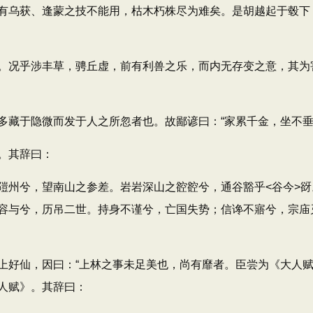
有乌获、逢蒙之技不能用，枯木朽株尽为难矣。是胡越起于毂下
况乎涉丰草，骋丘虚，前有利兽之乐，而内无存变之意，其为
于隐微而发于人之所忽者也。故鄙谚曰：“家累千金，坐不垂
。其辞曰：
州兮，望南山之参差。岩岩深山之谾谾兮，通谷豁乎<谷今>谺
容与兮，历吊二世。持身不谨兮，亡国失势；信谗不寤兮，宗庙
仙，因曰：“上林之事未足美也，尚有靡者。臣尝为《大人赋
人赋》。其辞曰：