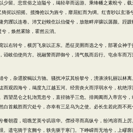
少留。悲世俗之迫隘兮，朅轻举而远游。乘绛幡之素蜺兮，载
又猗抳以招摇。揽搀抢以为旌兮，靡屈虹而为绸。红杳眇以玄湣
隆穷躩以连卷。沛艾赳螑仡以佁儗兮，放散畔岸骧以孱颜。跮踱
过兮，焕然雾除，霍然云消。
以右转兮，横厉飞泉以正东。悉征灵圉而选之兮，部署众神于
，诏岐伯使尚方。祝融警而跸御兮，清气氛而后行。屯余车而万
兮，杂遝胶輵以方驰。骚扰冲苁其纷拏兮，滂濞泱轧丽以林离
纮而观四海兮，朅度九江越五河。经营炎火而浮弱水兮，杭绝浮
。西望昆仑之轧沕荒忽兮，直径驰乎三危。排阊阖而入帝宫兮，
然白首戴胜而穴处兮，亦幸有三足乌为之使。必长生若此而不死
餐朝霞，咀噍芝英兮叽琼华。僸祲寻而高纵兮，纷鸿溶而上厉
垠。遗屯骑于玄阙兮，轶先驱于寒门。下峥嵘而无地兮，上嵺廓