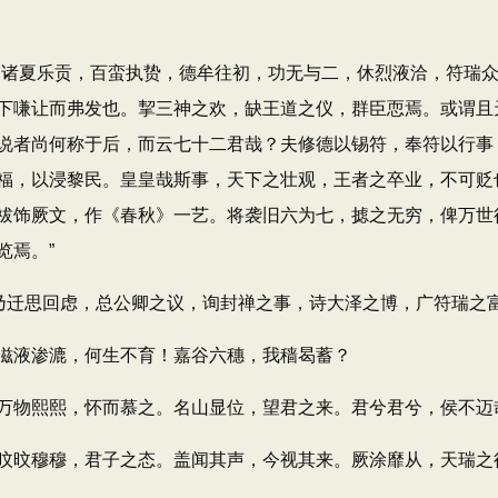
诸夏乐贡，百蛮执贽，德牟往初，功无与二，休烈液洽，符瑞众
下嗛让而弗发也。挈三神之欢，缺王道之仪，群臣恧焉。或谓且
说者尚何称于后，而云七十二君哉？夫修德以锡符，奉符以行事
福，以浸黎民。皇皇哉斯事，天下之壮观，王者之卒业，不可贬
祓饰厥文，作《春秋》一艺。将袭旧六为七，摅之无穷，俾万世
览焉。”
迁思回虑，总公卿之议，询封禅之事，诗大泽之博，广符瑞之
液渗漉，何生不育！嘉谷六穗，我穑曷蓄？
物熙熙，怀而慕之。名山显位，望君之来。君兮君兮，侯不迈
旼穆穆，君子之态。盖闻其声，今视其来。厥涂靡从，天瑞之