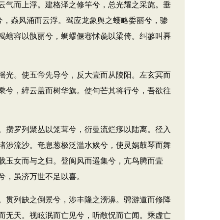
云气而上浮。建格泽之修竿兮，总光耀之采旄。垂
兮，猋风涌而云浮。驾应龙象舆之蠖略委丽兮，骖
輵螛容以骫丽兮，蜩蟉偃寋怵彘以梁倚。纠蓼叫奡
摇光。使五帝先导兮，反大壹而从陵阳。左玄冥而
乘兮，綷云盖而树华旗。使句芒其将行兮，吾欲往
。攒罗列聚丛以笼茸兮，衍曼流烂痑以陆离。径入
渚涉流沙。奄息葱极泛滥水娭兮，使灵娲鼓琴而舞
载玉女而与之归。登阆风而遥集兮，亢鸟腾而壹
兮，虽济万世不足以喜。
。贯列缺之倒景兮，涉丰隆之滂濞。骋游道而修降
而无天。视眩泯而亡见兮，听敞怳而亡闻。乘虚亡