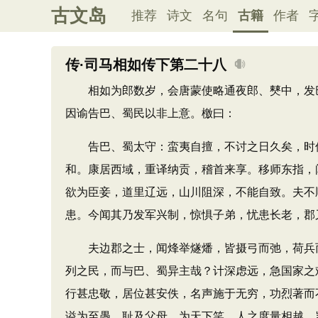
古文岛
推荐
诗文
名句
古籍
作者
传·司马相如传下第二十八
相如为郎数岁，会唐蒙使略通夜郎、僰中，发巴
因谕告巴、蜀民以非上意。檄曰：
告巴、蜀太守：蛮夷自擅，不讨之日久矣，时侵
和。康居西域，重译纳贡，稽首来享。移师东指，
欲为臣妾，道里辽远，山川阻深，不能自致。夫不
患。今闻其乃发军兴制，惊惧子弟，忧患长老，郡
夫边郡之士，闻烽举燧燔，皆摄弓而弛，荷兵而
列之民，而与巴、蜀异主哉？计深虑远，急国家之
行甚忠敬，居位甚安佚，名声施于无穷，功烈著而
谥为至愚，耻及父母，为天下笑。人之度量相越，