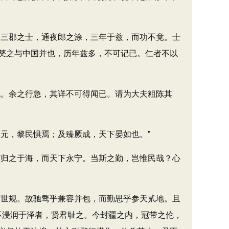
三郡之士，通夜郎之涂，三年于兹，而功不竟。士
僰之与中国并也，历年兹多，不可记已。仁者不以
。余之行急，其详不可得闻已。请为大夫粗陈其
元，黎民惧焉；及臻厥成，天下晏如也。”
归之于海，而天下永宁。当斯之勤，岂惟民哉？心
世规。故驰骛乎兼容并包，而勤思乎参天贰地。且
不浸润于泽者，贤君耻之。今封疆之内，冠带之伦，