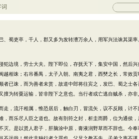
字词
、蜀吏卒，千人，郡又多为发转漕万余人，用军兴法诛其渠率
犯边境，劳士大夫。陛下即位，存抚天下，集安中国，然后兴
闽越相诛；右吊番禺，太子入朝。南夷之君，西僰之长，常效贡
顺者已诛，而为善者未赏，故道中郎将往宾之，发巴、蜀之士各
又擅为转粟运输，皆非陛下之意也。当行者或亡逃自贼杀，亦非
走，流汗相属，惟恐居后，触白刃，冒流矢，议不反顾，计不
难，而乐尽人臣之道也。故有剖符之封，析圭而爵，位为通侯，
不灭。是以贤人君子，肝脑涂中原，膏液润野草而不辞也。今奉
岂不远哉！然此非独行者之罪也，父兄之教不先，子弟之率不谨