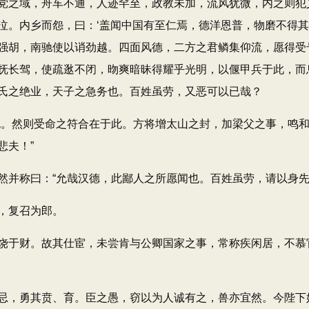
党之域，舟车不通，人迹罕至，政教未加，流风犹微，内之则犯
泣。内乡而怨，曰：‘盖闻中国有至仁焉，德洋恩普，物磨不得其
强胡，南驰使以诮劲越。四面风德，二方之君鳞集仰流，愿得受
抚长驾，使疏逖不闭，昒爽暗昧得耀乎光明，以偃甲兵于此，而
氏之绝业，天子之急务也。百姓虽劳，又恶可以已哉？
。然则受命之符合在于此。方将增太山之封，加梁父之事，鸣和
悲夫！”
称曰：“允哉汉德，此鄙人之所愿闻也。百姓虽劳，请以身先
，复召为郎。
于财。故其仕宦，未尝肯与公卿国家之事，常称疾闲居，不慕
，勇其贲、育。臣之愚，窃以为人诚有之，兽亦宜然。今陛下