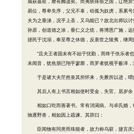
咸获嘉祉，靡有阙遗矣。而夷狄殊俗之国，辽绝异
易位，尊卑失序，父兄不辜，幼孤为奴虏，系累号
夫为之垂涕，况乎上圣，又乌能已？故北出师以讨
孙原，创道德之涂，垂仁义之统，将博恩广施，远
拯民于沈溺，奉至尊之休德，反衰世之陵夷，继周
“且夫王者固未有不始于忧勤，而终于佚乐者也
未闻音，犹焦朋已翔乎寥廓，而罗者犹视乎薮泽，
于是诸大夫茫然丧其所怀来，失厥所以进，喟然并
其后人有上书言相如使时受金，失官。居岁余
相如口吃而善著书。常有消渴病。与卓氏婚，饶
驰逐野兽，相如因上疏谏。其辞曰：
臣闻物有同类而殊能者，故力称乌获，捷言庆忌