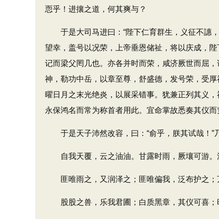
恧乎！进攘之道，何其爽与？
于是大司马进曰：“陛下仁育群生，义征不譓，
望幸，盖号以况荣，上帝垂恩储祉，将以庆成，陛
记而梁父罔几也。亦各并时而荣，咸济厥世而屈，
神，勒功中岳，以章至尊，舒盛德，发号荣，受厚
曜日月之末光绝炎，以展采错事。犹兼正列其义，
永保鸿名而常为称首者用此。宜命掌故悉奏其仪而
于是天子沛然改容，曰：“俞乎，朕其试哉！”乃
自我天覆，云之油油。甘露时雨，厥壤可游。滋
匪唯雨之，又润泽之；匪唯偏我，泛布护之；万
股股之兽，乐我君圃；白质黑章，其仪可喜；旼