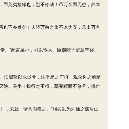
，而羌夷接轸也，岂不殆哉！虽万全而无患，然本
害也不亦难矣！夫轻万乘之重不以为安，乐出万有
堂。”此言虽小，可以谕大。臣愿陛下留意幸察。
。汨淢靸以永逝兮，注平皋之广衍。观众树之蓊薆
灭绝。乌乎！操行之不得，墓芜秽而不修兮，魂亡
》，未就，请具而奏之。”相如以为列仙之儒居山