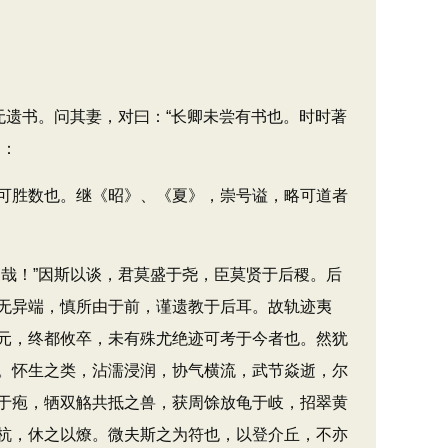
遗书。问其妻，对曰：“长卿未尝有书也。时时著
曰：
可胜数也。继《昭》、《夏》，崇号谥，略可道者
哉！”因斯以谈，君莫盛于尧，臣莫贤于后稷。后
无异端，慎所由于前，谨遗教于后耳。故轨迹夷
元，终都攸卒，未有殊尤绝迹可考于今者也。然犹
。怀生之类，沾濡浸润，协气横流，武节焱逝，尔
于疱，牺双觡共抵之兽，获周馀放龟于岐，招翠黄
杭，休之以燎。微夫斯之为符也，以登介丘，不亦