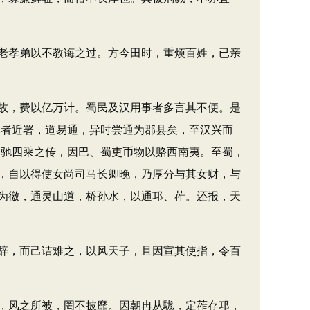
老孝弟以不教诲之过。方今田时，重烦百姓，已亲
故，费以亿万计。蜀民及汉用事者多言其不便。是
駹者近署，道易通，异时尝通为郡县矣，至汉兴而
，驰四乘之传，因巴、蜀吏币物以赂西南夷。至蜀，
，自以得使女尚司马长卿晚，乃厚分与其女财，与
为徼，通灵山道，桥孙水，以通邛、莋。还报，天
辞，而己诘难之，以风天子，且因宣其使指，令百
，风之所被，罔不披靡。因朝冉从駹，定莋存邛，