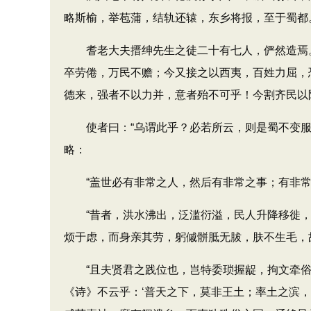
略斯榆，举苞蒲，结轨还辕，东乡将报，至于蜀都
耆老大夫搢绅先生之徒二十有七人，俨然造焉。
卒劳倦，万民不赡；今又接之以西夷，百姓力屈，
德来，强者不以力并，意者殆不可乎！今割齐民以
使者曰：“乌谓此乎？必若所云，则是蜀不变服
略：
“盖世必有非常之人，然后有非常之事；有非常之
“昔者，洪水沸出，泛滥衍溢，民人升降移徙，
烦于虑，而身亲其劳，躬傶骿胝无胈，肤不生毛，
“且夫贤君之践位也，岂特委琐握龊，拘文牵俗
《诗》不云乎：‘普天之下，莫非王土；率土之滨