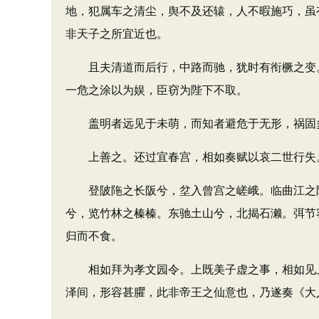
地，犯属车之清尘，舆不及还辕，人不暇施巧，虽
非天子之所宜近也。
且夫清道而后行，中路而驰，犹时有衔橛之变。
一危之涂以为娱，臣窃为陛下不取。
盖明者远见于未萌，而知者避危于无形，祸固多藏
上善之。还过宜春宫，相如奏赋以哀二世行失
登陂陁之长阪兮，坌入曾宫之嵯峨。临曲江之隑
兮，览竹林之榛榛。东驰土山兮，北揭石濑。弭节
归而不食。
相如拜为孝文园令。上既美子虚之事，相如见上好
泽间，形容甚臞，此非帝王之仙意也，乃遂奏《大