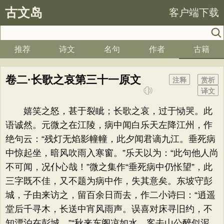
古文岛
客户端下载
推荐
诗文
名句
作者
古籍
卷二·长歌之哀第三十一原文
注释
赏析
译文
嬉笑之怒，甚于裂眦；长歌之哀，过于恸哭。此
语诚然。元微之在江陵，病中闻白乐天左降江州，作
绝句云：“残灯无焰影幢幢，此夕闻君谪九江。垂死病
中惊起坐，暗风吹雨入寒窗。”乐天以为：“此句他人尚
不可闻，况仆心哉！”微之集作“垂死病中仍怅望”，此
三字既不佳，又不题为病中作，失其意矣。东坡守彭
城，子由来访之，留百余日而去，作二小诗曰：“逍遥
堂后千寻木，长送中宵风雨声。误喜对床寻旧约，不
知漂泊在彭城。”“秋来东阁凉如水，客去山公醉似泥。