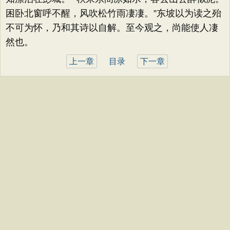
困卧北窗呼不醒，风吹松竹雨凄凄。”东坡以为读之殆
不可为怀，乃和其诗以自解。至今观之，尚能使人凄
然也。
上一章
目录
下一章