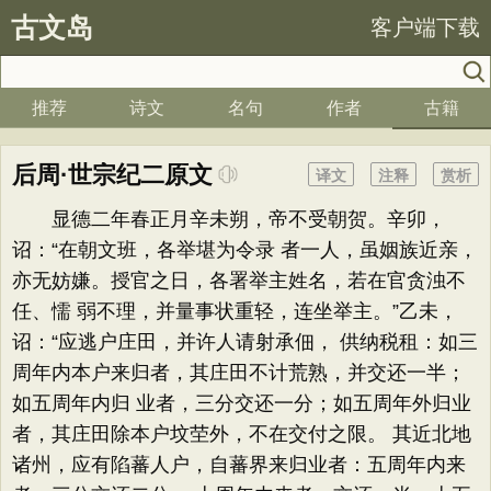
古文岛
客户端下载
推荐
诗文
名句
作者
古籍
后周·世宗纪二原文
译文
注释
赏析
显德二年春正月辛未朔，帝不受朝贺。辛卯，
诏：“在朝文班，各举堪为令录 者一人，虽姻族近亲，
亦无妨嫌。授官之日，各署举主姓名，若在官贪浊不
任、懦 弱不理，并量事状重轻，连坐举主。”乙未，
诏：“应逃户庄田，并许人请射承佃， 供纳税租：如三
周年内本户来归者，其庄田不计荒熟，并交还一半；
如五周年内归 业者，三分交还一分；如五周年外归业
者，其庄田除本户坟茔外，不在交付之限。 其近北地
诸州，应有陷蕃人户，自蕃界来归业者：五周年内来