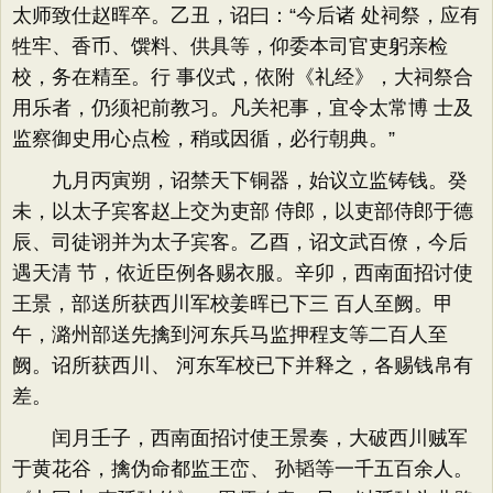
太师致仕赵晖卒。乙丑，诏曰：“今后诸 处祠祭，应有
牲牢、香币、馔料、供具等，仰委本司官吏躬亲检
校，务在精至。行 事仪式，依附《礼经》，大祠祭合
用乐者，仍须祀前教习。凡关祀事，宜令太常博 士及
监察御史用心点检，稍或因循，必行朝典。”
九月丙寅朔，诏禁天下铜器，始议立监铸钱。癸
未，以太子宾客赵上交为吏部 侍郎，以吏部侍郎于德
辰、司徒诩并为太子宾客。乙酉，诏文武百僚，今后
遇天清 节，依近臣例各赐衣服。辛卯，西南面招讨使
王景，部送所获西川军校姜晖已下三 百人至阙。甲
午，潞州部送先擒到河东兵马监押程支等二百人至
阙。诏所获西川、 河东军校已下并释之，各赐钱帛有
差。
闰月壬子，西南面招讨使王景奏，大破西川贼军
于黄花谷，擒伪命都监王峦、 孙韬等一千五百余人。