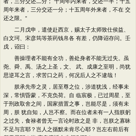
者，三分交还二分； 十周年内来者，交还一半；十五
周年来者，三分交还一分；十五周年外来者，不在 交
还之限。”
二月戊申，遣使赴西京，赐太子太师致仕侯益、
白文珂、宋彦筠等茶药钱帛各 有差，仍降诏存问。壬
戌，诏曰：
善操理者不能有全功，善处身者不能无过失。虽
尧、舜、禹、汤之上圣，文、 武、成康之至明，尚犹
思逆耳之言，求苦口之药，何况后人之不逮哉！
朕承先帝之灵，居至尊之位，涉道犹浅，经事未
深，常惧昏蒙，不克负荷。自 临宸极，已过周星，至
于刑政取舍之间，国家措置之事，岂能尽是，须有未
周，朕 犹自知，人岂不察。而在位者未有一人指朕躬
之过失，食禄者曾无一言论时政之是 非，岂朕之寡昧
不足与言耶？岂人之循默未肯尽心耶？岂左右前后有