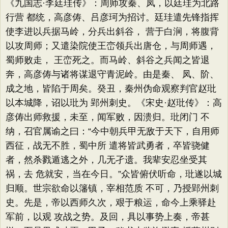
《九国志·李廷珪传》：周师攻秦、凤，以廷珪为北路
行营 都统，高彦俦、吕彦珂为招讨。廷珪遣先锋指挥
使李进以兵据马岭，分兵出斜谷， 营于白涧，将腹背
以攻周师；又遣染院使王峦领兵出唐仓，与周师遇，
蜀师败走， 王峦死之。而马岭、斜谷之兵闻之皆退
奔，高彦俦与诸将谋退守青泥岭。由是秦、 凤、阶、
成之地，皆陷于周矣。癸丑，秦州伪命观察判官赵玭
以本城降，诏以玭为 郢州刺史。《宋史·赵玭传》：高
彦俦出师救援，未至，闻军败，因溃归。玭闭门 不
纳，召官属谕之曰：“今中朝兵甲无敌于天下，自用师
西征，战无不胜，蜀中所 遣将皆武勇者，卒皆骁健
者，然杀戮遁逃之外，几无孑遗。我辈安忍坐受其
祸，去 危就安，当在今日。”众皆俯伏听命，玭遂以城
归顺。世宗欲命以籓镇，宰相范质 不可，乃授郢州刺
史。先是，帝以西师久次，艰于粮运，命今上乘驿赴
军前，以观 攻战之势。及回，具以事势上奏，帝甚