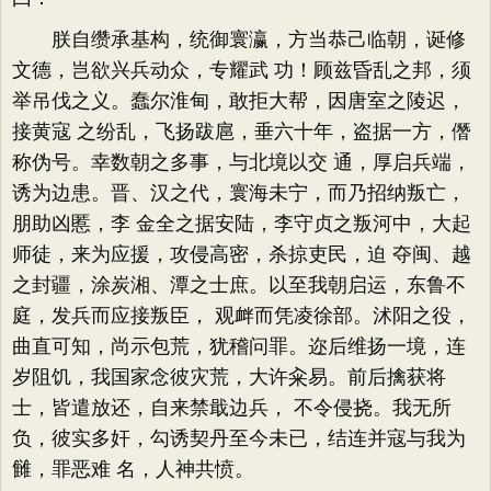
朕自缵承基构，统御寰瀛，方当恭己临朝，诞修
文德，岂欲兴兵动众，专耀武 功！顾兹昏乱之邦，须
举吊伐之义。蠢尔淮甸，敢拒大帮，因唐室之陵迟，
接黄寇 之纷乱，飞扬跋扈，垂六十年，盗据一方，僭
称伪号。幸数朝之多事，与北境以交 通，厚启兵端，
诱为边患。晋、汉之代，寰海未宁，而乃招纳叛亡，
朋助凶慝，李 金全之据安陆，李守贞之叛河中，大起
师徒，来为应援，攻侵高密，杀掠吏民，迫 夺闽、越
之封疆，涂炭湘、潭之士庶。以至我朝启运，东鲁不
庭，发兵而应接叛臣， 观衅而凭凌徐部。沭阳之役，
曲直可知，尚示包荒，犹稽问罪。迩后维扬一境，连
岁阻饥，我国家念彼灾荒，大许籴易。前后擒获将
士，皆遣放还，自来禁戢边兵， 不令侵挠。我无所
负，彼实多奸，勾诱契丹至今未已，结连并寇与我为
雠，罪恶难 名，人神共愤。