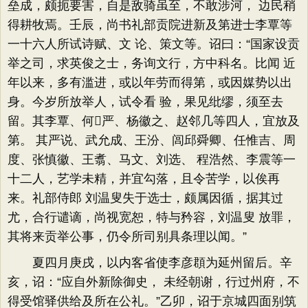
垒成，颇扼要害，自是敌骑虽至，不敢涉河， 边民稍
得耕牧焉。壬辰，尚书礼部贡院进新及第进士李覃等
一十六人所试诗赋、文 论、策文等。诏曰：“国家设贡
举之司，求英俊之士，务询文行，方中科名。比闻 近
年以来，多有滥进，或以年劳而得第，或因媒势以出
身。今岁所放举人，试令看 验，果见纰缪，须至去
留。其李覃、何严、杨徽之、赵邻几等四人，宜放及
第。 其严说、武允成、王汾、闾邱舜卿、任惟吉、周
度、张慎徽、王翥、马文、刘选、 程浩然、李震等一
十二人，艺学未精，并宜勾落，且令苦学，以俟再
来。礼部侍郎 刘温叟失于选士，颇属因循，据其过
尤，合行谴谪，尚视宽恕，特与矜容，刘温叟 放罪，
其将来贡举公事，仍令所司别具条理以闻。”
夏四月庚戌，以内客省使李彦頵为延州留后。辛
亥，诏：“应自外新除御史， 未经朝谢，行过州府，不
得受馆驿供给及所在公礼。”乙卯，诏于京城四面别筑