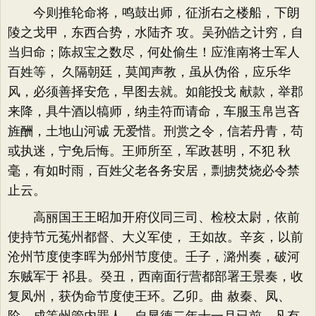
今则推轮命将，鸣鼓出师，征浙右之楼船，下朗
陵之戈甲，东西合势，水陆齐 攻。吴孙皓之计穷，自
当归命；陈叔宝之数尽，何处偷生！应淮南将士军人
百姓等， 久隔朝廷，莫闻声教，虽从伪俗，应乐华
风，必须善择安危，早图去就。如能投戈 献款，举郡
来降，具牛酒以犒师，纳圭符而请命，车服玉帛岂吝
旌酬，土地山河诚 无爱惜。刑赏之令，信若丹青，苟
或执迷，宁免后悔。王师所至，军政甚明，不犯 秋
毫，有如时雨，百姓父老各务安居，剽掳焚烧必令禁
止云。
高丽国王王昭加开府仪同三司、检校太尉，依前
使持节元菟州都督、大义军使， 王如故。辛亥，以前
沧州节度使李晖为邠州节度使。壬子，潞州奏，破河
东贼军于 祁县。癸丑，西南面行营都部署王景奏，收
复凤州，获伪命节度使王环。乙卯。曲 赦秦、凤、