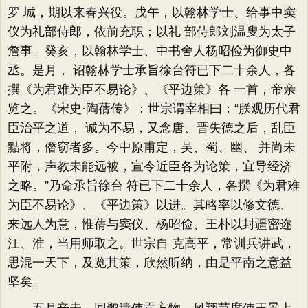
罗 城，期以来春兴役。戊午，以翰林学士、给事中窦
仪为礼部侍郎，依前充职；以礼 部侍郎刘温叟为太子
詹事。癸亥，以翰林学士、中书舍人杨昭俭为御史中
丞。是月， 诏翰林学士承旨徐台符已下二十余人，各
撰《为君难为臣不易论》、《平边策》各 一首，帝亲
览之。《宋史·陶蒨传》：世宗谓宰相曰：“朕观历代君
臣治平之道， 诚为不易，又念唐、晋失德之后，乱臣
黠将，僭窃者多。今中原甫定，吴、蜀、幽、 并尚未
平附，声教未能远被，宣令近臣各为论策，宜导经济
之略。”乃命承旨徐台 符已下二十余人，各撰《为君难
为臣不易论》、《平边策》以进。其略率以修文德、
来远人为意，惟蒨与窦仪、杨昭俭、王朴以封疆密迩
江、淮，当用师取之。世宗自 克高平，常训兵讲武，
思混一天下，及览其策，欣然听纳，由是平南之意益
坚矣。