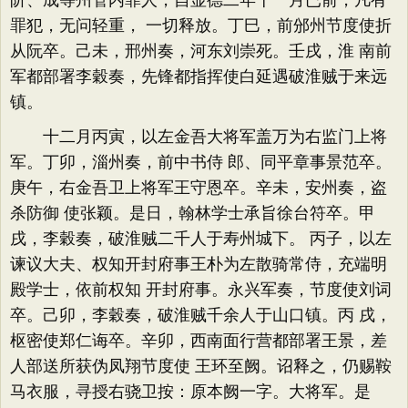
阶、成等州管内罪人，自显德二年十一月已前，凡有
罪犯，无问轻重， 一切释放。丁巳，前邠州节度使折
从阮卒。己未，邢州奏，河东刘崇死。壬戌，淮 南前
军都部署李穀奏，先锋都指挥使白延遇破淮贼于来远
镇。
十二月丙寅，以左金吾大将军盖万为右监门上将
军。丁卯，淄州奏，前中书侍 郎、同平章事景范卒。
庚午，右金吾卫上将军王守恩卒。辛未，安州奏，盗
杀防御 使张颖。是日，翰林学士承旨徐台符卒。甲
戌，李穀奏，破淮贼二千人于寿州城下。 丙子，以左
谏议大夫、权知开封府事王朴为左散骑常侍，充端明
殿学士，依前权知 开封府事。永兴军奏，节度使刘词
卒。己卯，李穀奏，破淮贼千余人于山口镇。丙 戌，
枢密使郑仁诲卒。辛卯，西南面行营都部署王景，差
人部送所获伪凤翔节度使 王环至阙。诏释之，仍赐鞍
马衣服，寻授右骁卫按：原本阙一字。大将军。是