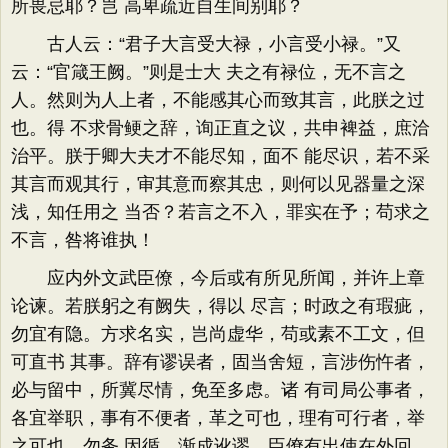
所畏忌耶？岂 高卑疏近自生间别耶？
古人云：“君子大言受大禄，小言受小禄。”又
云：“官箴王阙。”则是士大 夫之有禄位，无不言之
人。然则为人上者，不能感其心而致其言，此朕之过
也。得 不求骨鲠之辞，询正直之议，共申裨益，庶洽
治平。朕于卿大夫才不能尽知，面不 能尽识，若不采
其言而观其行，审其意而察其忠，则何以见器量之深
浅，知任用之 当否？若言之不入，罪实在予；苟求之
不言，咎将谁执！
应内外文武臣僚，今后或有所见所闻，并许上章
论谏。若朕躬之有阙失，得以 尽言；时政之有瑕疵，
勿宜有隐。方求名实，岂尚虚华，苟或素不工文，但
可直书 其事。辞有谬误者，固当舍短，言涉伤忤者，
必与留中，所冀尽情，免至多虑。诸 有司局公事者，
各宜举职，事有不便者，革之可也，理有可行者，举
之可也，勿务 因循，渐成讹谬。臣僚有出使在外回