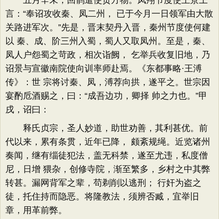
五月辛未，回鹘遣使贡方物。凤翔节度使王景上
言：“奉诏攻收秦、凤二州， 已于今月一日领军由大散
关路进军次。”先是，晋末契丹入晋，秦州节度使何建
以 秦、成、阶三州入蜀，蜀人又取凤州。至是，秦、
凤人户怨蜀之苛政，相次诣阙， 乞举兵收复旧地，乃
诏景与宣徽南院使向训率师赴焉。《东都事略·王溥
传》：世 宗将讨秦、凤，溥荐向拱，遂平之。世宗因
宴酌卮酒赐之，曰：“成吾边功，卿择 帅之力也。”甲
戌，诏曰：
释氏贞宗，圣人妙道，助世劝善，其利甚优。前
代以来，累有条贯，近年已降， 颇紊规绳。近览诸州
奏闻，继有缁徒犯法，盖无科禁，遂至尤违，私度僧
尼，日增 猥杂，创修寺院，渐至繁多，乡村之中其弊
转甚。漏网背军之辈，苟剃削以逃刑； 行奸为盗之
徒，托住持而隐恶。将隆教法，须辨否臧，宜举旧
章，用革前弊。