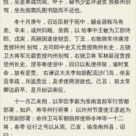
悦，至是果成功焉。甲子，秘书少监许逊责 授蔡州别
驾，坐先假窦氏图书隐而不还也。
冬十月庚午，召近臣射于苑中，赐金器鞍马有
差。辛未，成州归顺。癸酉，以 给事中王敏为工部侍
郎。戊寅，高丽国遣使朝贡。丁丑，右散骑常侍康澄
责授环州 别驾，左司郎中史又元责授商州长史，左骁
卫大将军元霸责授均州别驾，右骁卫将 军林延禔责授
登州长史。澄等奉使浙中，回日以私便停留，逾时复
命，故有是责。 右谏议大夫李知损配流沙门岛，坐妄
贡章疏，斥讟贵近，及求使两浙故也。己丑， 前太常
卿边蔚卒。是月始议南征。
十一月乙未朔，以宰臣李穀为淮南道前军行营都
部署，知庐、寿等州行府事； 以许州节度使王彦超为
行营副部署；命侍卫马军都指挥使韩令坤等一十二
将，各带 征行之号以从焉。己亥，谕淮南州县，诏
曰：