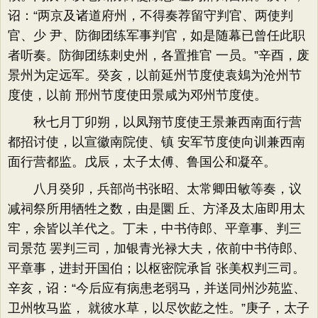
诏：“两京及诸道府州，不得奏荐留守判官、两使判
官、少 尹、防御团练军事判官，如是随幕已曾任此职
者听奏。防御团练刺史州，各置推官 一员。”辛酉，废
景州为定远军。癸亥，以前延州节度使袁鳷为沧州节
度使，以前 邢州节度使田景咸为邓州节度使。
秋七月丁卯朔，以凤翔节度使王景兼西南面行营
都招讨使，以宣徽南院使、镇 安军节度使向训兼西南
面行营都监。戊辰，太子太傅、鲁国公和凝卒。
八月癸卯，兵部尚书张昭、太常卿田敏等奏，议
减祠祭所用牺牲之数，由是圜 丘、方泽及太庙即用太
牢，余皆以羊代之。丁未，中书侍郎、平章事、判三
司景范 罢判三司，加银青光禄大夫，依前中书侍郎、
平章事，进封开国伯；以枢密院承旨 张美权判三司。
辛亥，诏：“今后应有病患老弱马，并送同州沙苑监、
卫州牧马监， 就彼水草，以尽饮龁之性。”庚子，太子