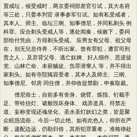
置戒坛，候受戒时，两京委祠部差官引试，其大名府
等三处，只委本判官 录事参军引试。如有私受戒者，
其本人、师主、临坛三纲、知事僧尼，并同私剃头 例
科罪。应合剃头受戒人等，逐处闻奏，候敕下，委祠
部给付凭由，方得剃头受戒。 应男女有父母、祖父母
在，别无兒息侍养，不听出家。曾有罪犯，遭官司刑
责之人， 及弃背父母、逃亡奴婢、奸人细作、恶逆徒
党、山林亡命、未获贼徒、负罪潜窜人 等，并不得出
家剃头。如有寺院辄容受者，其本人及师主、三纲、
知事僧尼、邻房 同住僧，并仰收捉禁勘，申奏取裁。
僧尼俗士，自前多有舍身、烧臂、炼指、钉截手
足、带铃挂灯、诸般毁坏身体、 戏弄道具、符禁左
道、妄称变现还魂坐化、圣水圣灯妖幻之类，皆是聚
众眩惑流俗， 今后一切止绝。如有此色人，仰所在严
断，递配边远，仍勒归俗，其所犯罪重者， 准格律处