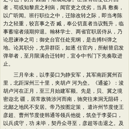
者，苟或知黎庶之利病，闻官吏之优劣，当具 敷奏，
以广听闻。班行职位之中，迁除改转之际，即当考陈
力之轻重，较言事之否 臧，奉公切直者当议甄升，临
事蓄缩者须期抑退。翰林学士、两省官职居侍从，乃
论思谏诤之司；御史台官任处宪纲，是击搏纠弹之
地。论其职分，尤异群臣，如逐 任官内，所献替启发
弹举者，至月限满合迁转时，宜令中书门下先奏取进
止。
三月辛未，以李晏口为静安军，其军南距冀州百
里，北距深州三十里，夹胡卢 河为垒。《通鉴》：浚
胡卢河在正月，至三月始建军额。先是，贝、冀之境
密迩北 疆，居常敌骑涉河而南，驰突往来洞无阻碍，
北鄙之地民不安居。帝乃按图定策， 遣许州节度使王
彦超、曹州节度使韩通等领兵他徙，筑垒于李晏口，
以兵戍守，功 未毕，契丹众寻至，彦超等击退之。及