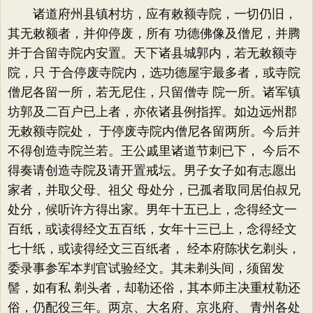
诸道府州县镇村坊，应有敕额寺院，一切仍旧，
其无敕额者，并仰停废，所有 功德佛像及僧尼，并腾
并于合留寺院内安置。天下诸县城郭内，若无敕额寺
院，只 于合停废寺院内，选功德屋宇最多者，或寺院
僧尼各留一所，若无尼住，只留僧寺 院一所。诸军镇
坊郭及二百户已上者，亦依诸县例指挥。如边远州郡
无敕额寺院处， 于停废寺院内僧尼各留两所。今后并
不得创造寺院兰若。王公戚里诸道节刺已下， 今后不
得奏请创造寺院及请开置戒坛。男子女子如有志愿出
家者，并取父母、祖父 母处分，已孤者取同居伯叔兄
处分，候听许方得出家。男年十五已上，念得经文一
百纸，或读得经文五百纸，女年十三已上，念得经文
七十纸，或读得经文三百纸者， 经本府陈状乞剃头，
委录事参军本判官试验经文。其未剃头间，须留发
髻，如有私 剃头者，却勒还俗，其本师主决重杖勒还
俗，仍配役三年。两京、大名府、京兆府、 青州各处