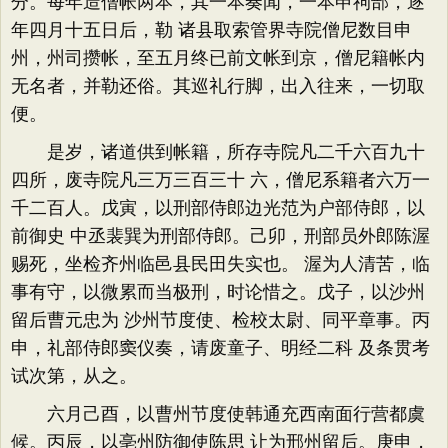
分。每年造僧帐两本，其一本奏闻，一本申祠部，逐
年四月十五日后，勒 诸县取索管界寺院僧尼数目申
州，州司攒帐，至五月终已前文帐到京，僧尼籍帐内
无名者，并勒还俗。其巡礼行脚，出入往来，一切取
便。
是岁，诸道供到帐籍，所存寺院凡二千六百九十
四所，废寺院凡三万三百三十 六，僧尼系籍者六万一
千二百人。戊寅，以刑部侍郎边光范为户部侍郎，以
前御史 中丞裴巽为刑部侍郎。己卯，刑部员外郎陈渥
赐死，坐检齐州临邑县民田失实也。 渥为人清苦，临
事有守，以微累而当极刑，时论惜之。戊子，以沙州
留后曹元忠为 沙州节度使、检校太尉、同平章事。丙
申，礼部侍郎窦仪奏，请废童子、明经二科 及条贯考
试次第，从之。
六月己酉，以曹州节度使韩通充西南面行营都虞
候。丙辰，以亳州防御使陈思 让为邢州留后。庚申，