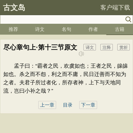
古文岛
客户端下载
推荐
诗文
名句
作者
古籍
尽心章句上·第十三节原文
译文
注释
赏析
孟子曰：“霸者之民，欢虞如也；王者之民，皞皞
如也。杀之而不怨，利之而不庸，民日迁善而不知为
之者。夫君子所过者化，所存者神，上下与天地同
流，岂曰小补之哉？”
上一章
目录
下一章