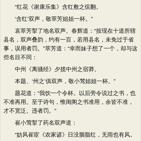
“红花《谢康乐集》含红敷之缤翻。
‘含红’双声，敬萃芳姐姐一杯。”
哀萃芳掣了地名双声。春辉道：“按现在十道所辖
县名，双声叠韵，约有一百，若用县名，未免过于省
事，误用者罚。”萃芳道：“幸而妹子想了一个，却与这
些名目不同：
中州《离骚经》夕揽中州之宿莽。
本题、‘州之’俱双声，敬小莺姐姐一杯。”
题花道：“我饮一个令杯。以后旁令说过之书，也
不准再用。至于诗句，惟闺阁之书准用，余皆不准，
才不宽泛。违者罚。”
崔小莺掣了药名双声道：
“妨风崔宦《农家谚》日没胭脂红，无雨也有风。