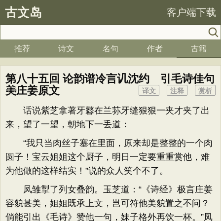
古文岛
客户端下载
推荐
诗文
名句
作者
古籍
第八十五回 论韵谱冷言讥沈约 引毛诗佳句
美庄姜原文
译文
注释
赏析
话说紫芝拿著牙鼛在兰荪牙缝狠狠一夹才夹了出
来，望了一望，朝地下一丢道：
“我只当肉丝子塞在里面，原来却是整整的一个肉
圆子！宝云姐姐这个厨子，明日一定要重重赏他，难
为他做的这样结实！”说的众人笑个不了。
凤雏掣了列女叠韵。玉芝道：“《诗经》极言庄姜
容貌甚美，姐姐既承上文，岂可符他美貌置之不问？
倘能引出《毛诗》赞他一句，妹子格外再饮一杯。”凤