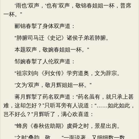
‘雨也’双声，‘也有’双声，敬锦春姐姐一杯，普席
一杯。”
郦锦春掣了身体双声道：
“肺腑司马迁《史记》诸侯子弟若肺腑。
本题双声，敬婉春姐姐一杯。”
邹婉春掣了人伦双声道：
“祖宗刘向《列女传》学穷道奥，文为辞宗。
‘文为’双声，敬月辉姐姐一杯。”
蒋月辉掣了药名双声道：“药名虽有，就只承上甚
难，这却怎好？”只听耳旁有人说道：“……如此如此，
岂不好么？”月辉听了，满心欢喜道：
“蜂房《春秋佐助期》虞舜之时，景星出房。
‘之时’叠韵，敬……”一面说著，又细细数一数