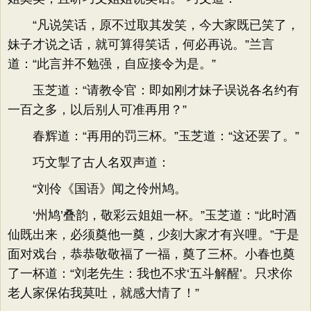
“凡说笑话，原不过取其发笑，今大家既已笑了，
妹子才说之话，就可算得笑话，何必再说。”兰言
道：“此言并不勉强，自应接令为是。”
玉芝道：“请教令官：即如刚才妹子误说各名约有
一百之多，以后别人可准再用？”
春辉道：“再用的罚三杯。”玉芝道：“这还罢了。”
巧文掣了古人名双声道：
“刘伶《国语》闻之伶州鸠。
‘州鸠’叠韵，敬彩云姐姐一杯。”玉芝道：“此时酒
仙既出来，必须奠他一奠，少刻大家才有兴哩。”于是
面对戏台，恭恭敬敬福了一福，奠了三杯。小春也奠
了一杯道：“刘老先生：我也不求‘五斗解醒’。只求你
老人家保佑我莫吐，就感大情了！”