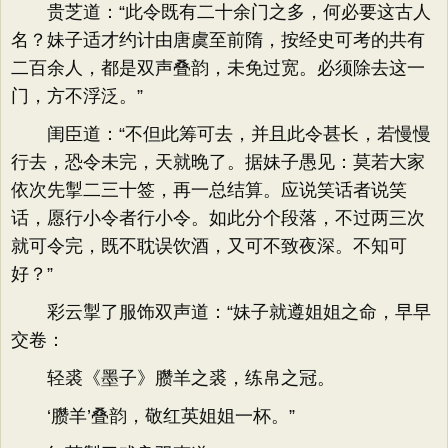
贵芝道：“此令既有二十余门之多，何必要这古人
名？妹子适才约计由唐虞至前隋，按经史可考的共有
二百余人，都是双声叠韵，未免过宽。必须除去这一
门，方不浮泛。”
闺臣道：“不但此筹可去，并且此令甚长，若慢慢
行去，恐令未完，天就晚了。据妹子愚见：莫若大家
依次先掣二三十签，再一总结算。应说笑话者说笑
话，愿行小令者行小令。如此分个段落，不过两三次
就可令完，既不耽误饮酒，又可不致夜深。不知可
好？”
彩云掣了服饰双声道：“妹子就遵姐姐之命，早早
交卷：
轻裘《墨子》臜羊之裘，练帛之冠。
‘臜羊’叠韵，敬红英姐姐一杯。”