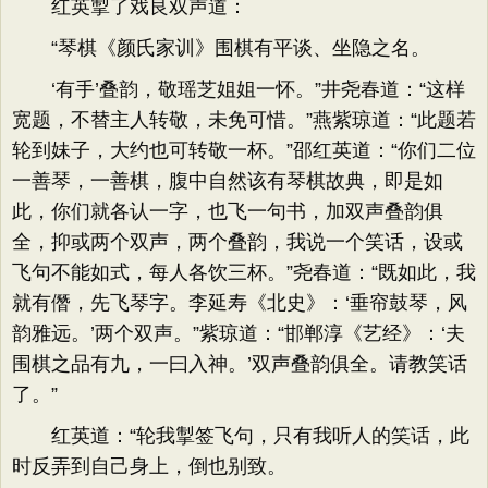
红英掣了戏良双声道：
“琴棋《颜氏家训》围棋有平谈、坐隐之名。
‘有手’叠韵，敬瑶芝姐姐一怀。”井尧春道：“这样
宽题，不替主人转敬，未免可惜。”燕紫琼道：“此题若
轮到妹子，大约也可转敬一杯。”邵红英道：“你们二位
一善琴，一善棋，腹中自然该有琴棋故典，即是如
此，你们就各认一字，也飞一句书，加双声叠韵俱
全，抑或两个双声，两个叠韵，我说一个笑话，设或
飞句不能如式，每人各饮三杯。”尧春道：“既如此，我
就有僭，先飞琴字。李延寿《北史》：‘垂帘鼓琴，风
韵雅远。’两个双声。”紫琼道：“邯郸淳《艺经》：‘夫
围棋之品有九，一曰入神。’双声叠韵俱全。请教笑话
了。”
红英道：“轮我掣签飞句，只有我听人的笑话，此
时反弄到自己身上，倒也别致。