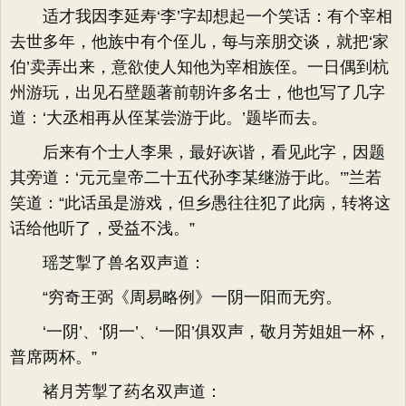
适才我因李延寿‘李’字却想起一个笑话：有个宰相
去世多年，他族中有个侄儿，每与亲朋交谈，就把‘家
伯’卖弄出来，意欲使人知他为宰相族侄。一日偶到杭
州游玩，出见石壁题著前朝许多名士，他也写了几字
道：‘大丞相再从侄某尝游于此。’题毕而去。
后来有个士人李果，最好诙谐，看见此字，因题
其旁道：‘元元皇帝二十五代孙李某继游于此。’”兰若
笑道：“此话虽是游戏，但乡愚往往犯了此病，转将这
话给他听了，受益不浅。”
瑶芝掣了兽名双声道：
“穷奇王弼《周易略例》一阴一阳而无穷。
‘一阴’、‘阴一’、‘一阳’俱双声，敬月芳姐姐一杯，
普席两杯。”
褚月芳掣了药名双声道：