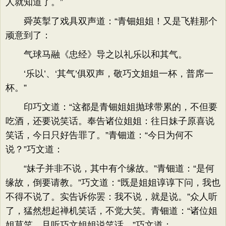
人就知道了。”
舜英掣了戏具双声道：“青钿姐姐！又是飞鞋那个
顽意到了：
气球马融《忠经》导之以礼乐以和其气。
‘乐以’、‘其气’俱双声，敬巧文姐姐一杯，普席一
杯。”
印巧文道：“这都是青钿姐姐抛球带累的，不但要
吃酒，还要说笑话。奉告诸位姐姐：往日妹子原喜说
笑话，今日只好告罪了。”青钿道：“今日为何不
说？”巧文道：
“妹子并非不说，其中有个缘故。”青钿道：“是何
缘故，倒要请教。”巧文道：“既是姐姐谆谆下问，我也
不得不说了。实告诉你罢：我不说，就是说。”众人听
了，猛然想起禅机笑话，不觉大笑。青钿道：“诸位姐
姐莫笑，且听巧文姐姐说笑话。”巧文道：