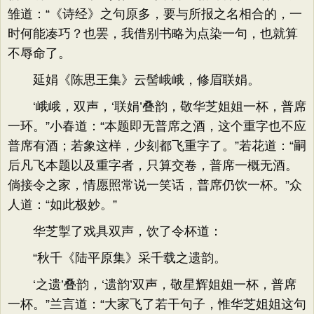
雏道：“《诗经》之句原多，要与所报之名相合的，一
时何能凑巧？也罢，我借别书略为点染一句，也就算
不辱命了。
延娟《陈思王集》云髻峨峨，修眉联娟。
‘峨峨，双声，‘联娟’叠韵，敬华芝姐姐一杯，普席
一环。”小春道：“本题即无普席之酒，这个重字也不应
普席有酒；若象这样，少刻都飞重字了。”若花道：“嗣
后凡飞本题以及重字者，只算交卷，普席一概无酒。
倘接令之家，情愿照常说一笑话，普席仍饮一杯。”众
人道：“如此极妙。”
华芝掣了戏具双声，饮了令杯道：
“秋千《陆平原集》采千载之遗韵。
‘之遗’叠韵，‘遗韵’双声，敬星辉姐姐一杯，普席
一杯。”兰言道：“大家飞了若干句子，惟华芝姐姐这句