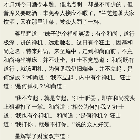
才归到今日酒令本题。借此点明，却是不可少的，但
普席又要吃酒，未免令人接应不暇了。”兰芝趁著大家
饮酒，又在那里让菜，被众人罚了一杯。
蒋星辉道：“妹子说个禅机笑话：有个和尚，道行
极深，讲的禅机，远近驰名。这日有个狂士，因慕和
尚之名，特来拜访。来至庵中，走到和尚面前，不意
和尚稳坐禅床，并不让坐。狂士不觉怒道：‘和尚既有
道行，就该明礼，为何见我仍旧端坐，并不立起，是
何缘故？’和尚道：‘我不立起，内中有个禅机。’狂士
道：‘是何禅机？’和尚道：
‘我不立起，就是立起。’狂士听罢，即在和尚秃头
上狠狠打了一掌。和尚道：‘相公为何打我？’狂士
道：‘我也有个禅机。’和尚道：‘是何禅机？’狂士
道：‘我打你，就是不打你。’”说的众人好笑。
星辉掣了财宝双声道：