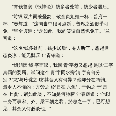
“青钱鲁褒《钱神论》钱多者处前，钱少者居后。
‘前钱’双声而兼叠韵，敬全贞姐姐一杯，普府一
杯。”春辉道：“这句当中很可点断，普席之酒似乎可
免。”毕全贞道：“既如此，我的笑话自然也免了。”兰
音道：
“这名‘钱多处前，钱少居后’，令人听了，想起世
态炎凉，能无慨叹！”青钿道：
“姐姐因‘钱’字而叹，我因‘青’字忽又想起‘是以’二字
真罚的委屈。试问这个‘青’字同水旁‘清’字有何分
别？‘龙’与玲珑之‘珑’其音又有何异？他却分在两韵。
最令人不懂的：方旁之‘於’归在‘六鱼’，干钩之‘于’归
在‘七虞’，诸如此类，不知是何肺腑？”春辉道：“他以
一身而事宋、齐、梁三朝之君，於总之一字，已可想
见，其余又何必谈他。”