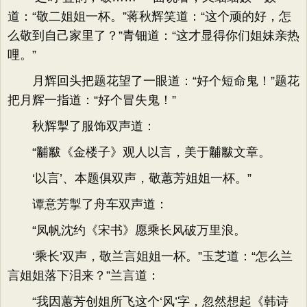
道：“敬二姐姐一杯。”蒋秋辉笑道：“这个顽的好，怎
么敬到自己家里了？”青钿道：“这才显得你们姐妹亲热
哩。”
月辉回头把题花望了一眼道：“好个短命鬼！”题花
把月辉一指道：“好个冒失鬼！”
秋辉掣了服饰双声道：
“黼黻《金楼子》观人以言，美于黼黻文章。
‘以言’、本题俱双声，敬蕙芳姐姐一杯。”
谭意芳掣了舟车双声道：
“凤帆沈约《宋书》愿乘长风破万里浪。
‘乘长’双声，敬兰言姐姐一杯。”玉芝道：“怎么兰
言姐姐落下泪来？”兰言道：
“我因蕙芳创姐所飞这个‘风’字，忽然想起《韩诗