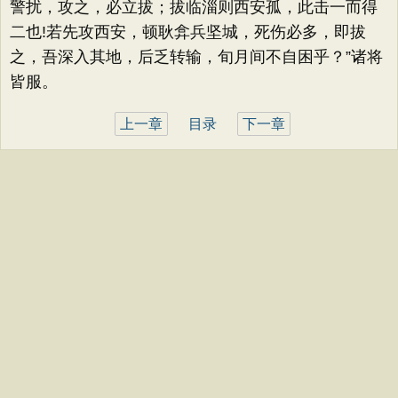
警扰，攻之，必立拔；拔临淄则西安孤，此击一而得
二也!若先攻西安，顿耿弇兵坚城，死伤必多，即拔
之，吾深入其地，后乏转输，旬月间不自困乎？”诸将
皆服。
上一章
目录
下一章