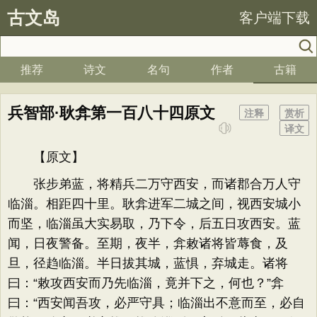
古文岛
客户端下载
推荐
诗文
名句
作者
古籍
兵智部·耿弇第一百八十四原文
注释
赏析
译文
【原文】
张步弟蓝，将精兵二万守西安，而诸郡合万人守
临淄。相距四十里。耿弇进军二城之间，视西安城小
而坚，临淄虽大实易取，乃下令，后五日攻西安。蓝
闻，日夜警备。至期，夜半，弇敕诸将皆蓐食，及
旦，径趋临淄。半日拔其城，蓝惧，弃城走。诸将
曰：“敕攻西安而乃先临淄，竟并下之，何也？”弇
曰：“西安闻吾攻，必严守具；临淄出不意而至，必自