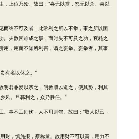
，上位乃殆。故曰：“喜无以赏，怒无以杀。喜以
见而终不可及者；此常利之所以不举，事之所以困
功。夫数困难成之事，而时失不可及之功，衰耗之
所用，用而不知所利害，谓之妄举。妄举者，其事
贵有名以休之。”
故明君兼爱以亲之，明教顺以道之，便其势，利其
乡风。旦暮利之，众乃胜任。”
。事不工则伤，人不用则怨。故曰：“取人以己，
用财，慎施报，察称量。故用财不可以啬，用力不