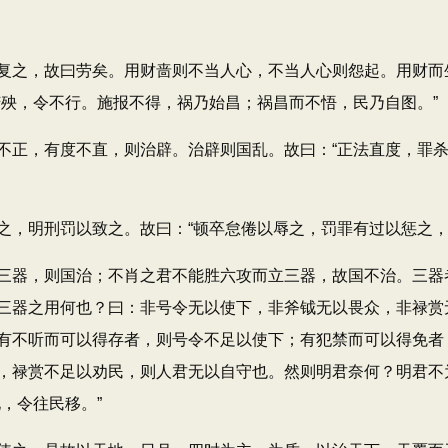
之，故曰劳矣。用财啬则不当人心，不当人心则怨起。用财而
苦殃，令不行。施报不得，祸乃始昌；祸昌而不悟，民乃自图。”
正，有度不直，则治辟。治辟则国乱。故曰：“正法直度，罪杀
明刑罚以致之。故曰：“顿卒怠倦以辱之，罚罪有过以惩之，
器，则国治；不肖之君不能胜六攻而立三器，故国不治。三器
三器之用何也？曰：非号令无以使下，非斧钺无以畏众，非禄赏
有不听而可以得存者，则号令不足以使下；有犯禁而可以得免者
，禄赏不足以劝民，则人君无以自守也。然则明君奈何？明君不
，令往民移。”