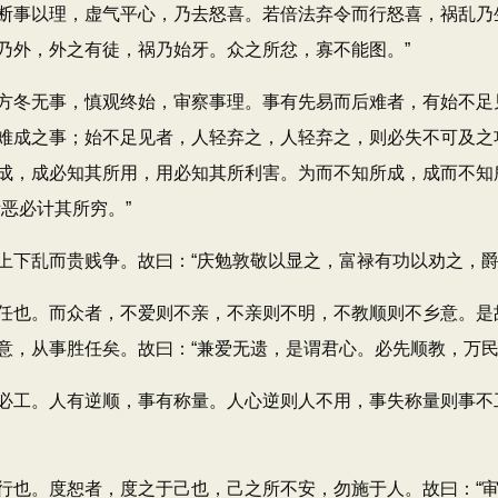
事以理，虚气平心，乃去怒喜。若倍法弃令而行怒喜，祸乱乃生
乃外，外之有徒，祸乃始牙。众之所忿，寡不能图。”
冬无事，慎观终始，审察事理。事有先易而后难者，有始不足
难成之事；始不足见者，人轻弃之，人轻弃之，则必失不可及之
成，成必知其所用，用必知其所利害。为而不知所成，成而不知
恶必计其所穷。”
乱而贵贱争。故曰：“庆勉敦敬以显之，富禄有功以劝之，爵
也。而众者，不爱则不亲，不亲则不明，不教顺则不乡意。是
意，从事胜任矣。故曰：“兼爱无遗，是谓君心。必先顺教，万民
工。人有逆顺，事有称量。人心逆则人不用，事失称量则事不工
也。度恕者，度之于己也，己之所不安，勿施于人。故曰：“审