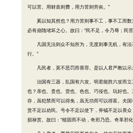
可以苦。用财啬则费，用力苦则劳矣。”
奚以知其然也？用力苦则事不工，事不工而数复
必有崩阤堵坏之心。故曰：“民不足，令乃辱；民
凡国无法则众不知所为，无度则事无机，有法不
行。”
凡民者，莫不恶罚而畏罪。是以人君严教以示之，
治国有三器，乱国有六攻。明君能胜六攻而立三
也？亲也、贵也、货也、色也、巧佞也、玩好也。
存，虽犯禁而可以得免，虽无功而可以得富。夫国
赏不足以劝民。号令不足以使下，斧钺不足以畏众
损禄赏。故曰：“植固而不动，奇邪乃恐。奇革邪化