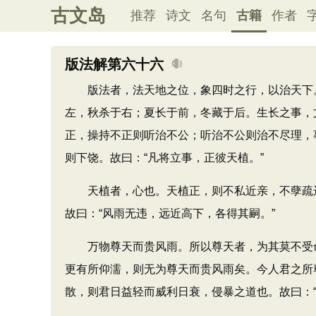
古文岛
推荐
诗文
名句
古籍
作者
版法解第六十六
版法者，法天地之位，象四时之行，以治天下。
左，秋杀于右；夏长于前，冬藏于后。生长之事，
正，操持不正则听治不公；听治不公则治不尽理，
则下饶。故曰：“凡将立事，正彼天植。”
天植者，心也。天植正，则不私近亲，不孽疏远
故曰：“风雨无违，远近高下，各得其嗣。”
万物尊天而贵风雨。所以尊天者，为其莫不受命
更有所仰濡，则无为尊天而贵风雨矣。今人君之所
散，则君日益轻而威利日衰，侵暴之道也。故曰：“