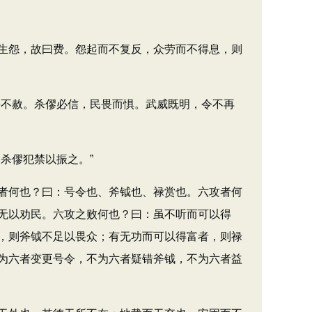
生怨，故曰费。怨起而不复反，众劳而不得息，则
不赦。杀僇必信，民畏而惧。武威既明，令不再
杀僇犯禁以振之。”
者何也？曰：号令也、斧钺也、禄赏也。六攻者何
无以劝民。六攻之败何也？曰：虽不听而可以得
，则斧钺不足以畏众；有无功而可以得富者，则禄
为六者变更号令，不为六者疑错斧钺，不为六者益