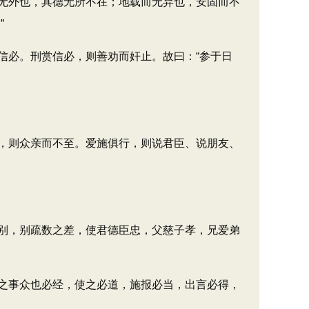
无外也，其德无所不在；地载而无弃也，安固而不
”
必。刑赏信必，则善劝而奸止。故曰：“参于日
，则众亲而不至。爱施俱行，则说君臣、说朋友、
别，别疏数之差，使君德臣忠，父慈子孝，兄爱弟
之事众也必经，使之必道，施报必当，出言必得，