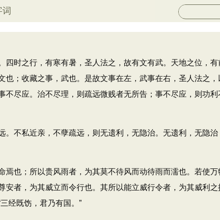
字词
四时之行，有寒有暑，圣人法之，故有文有武。天地之位，有
文也；收藏之事，武也。是故文事在左，武事在右，圣人法之，
事不尽应。治不尽理，则疏远微贱者无所告；事不尽应，则功利
。不私近亲，不孽疏远，则无遗利，无隐治。无遗利，无隐治
焉也；所以贵风雨者，为其莫不待风而动待雨而濡也。若使万
尊安者，为其威立而令行也。其所以能立威行令者，为其威利之
三经既饬，君乃有国。”