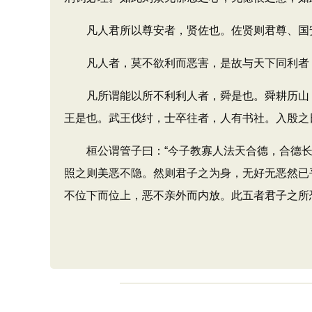
凡人君所以尊安者，贤佐也。佐贤则君尊、国安
凡人者，莫不欲利而恶害，是故与天下同利者，天
凡所谓能以所不利利人者，舜是也。舜耕历山，
王是也。武王伐纣，士卒往者，人有书社。入殷之
桓公谓管子曰：“今子教寡人法天合德，合德长
照之则美恶不隐。然则君子之为身，无好无恶然已
不位下而位上，恶不亲外而内放。此五者君子之所