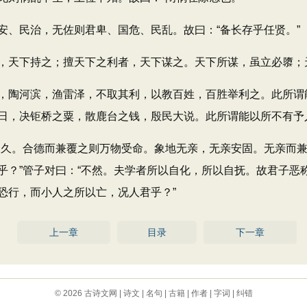
、民治，无佐则君卑、国危、民乱。故曰：“备长存乎任贤。”
下持之；擅天下之利者，天下谋之。天下所谋，虽立必隳；天
陶河滨，渔雷泽，不取其利，以教百姓，百胜举利之。此所谓
日，决钜桥之粟，散鹿台之钱，殷民大说。此所谓能以所不有予
久。合德而兼覆之则万物受命。象地无亲，无亲安固。无亲而兼
乎？”管子对曰：“不然。夫学者所以自化，所以自抚。故君子恶
恐行，而小人之所以亡，况人君乎？”
上一章
目录
下一章
© 2026
古诗文网
|
诗文
|
名句
|
古籍
|
作者
|
字词
|
纠错