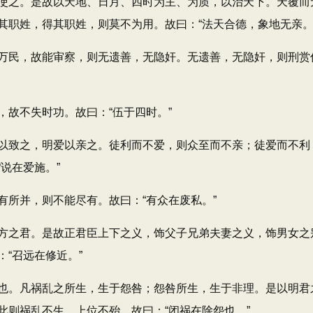
之。是故以天地、日月、四时为主、为质，以治天下。天覆而
其职姓，得其职姓，则莫不为用。故曰：“法天合德，象地无亲。
民，故能审察，则无遗善，无隐奸。无遗善，无隐奸，则刑赏信
故不失时功。故曰：“伍于四时。”
致之，明爱以亲之。徒利而不爱，则众至而不亲；徒爱而不利
说在爱施。”
所并，则不能尽有。故曰：“有众在废私。”
之君。是故正君臣上下之义，饰父子兄弟夫妻之义，饰男女之
“召远在修近。”
。凡祸乱之所生，生于怨咎；怨咎所生，生于非理。是以明君
此则祸乱不生，上位不殆。故曰：“闭祸在除怨也。”