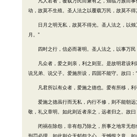
凡人君者，覆载万民而兼有之，烛临万族而事使
动，故莫不生殖。圣人法之以覆载万民，故莫不得
日月之明无私，故莫不得光。圣人法之，以烛万
月。”
四时之行，信必而著明。圣人法之，以事万民，
凡众者，爱之则亲，利之则至。是故明君设利以
说兄弟、说父子。爱施所设，四固不能守。故曰：“
凡君所以有众者，爱施之德也。爱有所移，利有
爱施之德虽行而无私，内行不修，则不能朝远方
敬，礼义章明。如此则近者亲之，远者归之。故曰：
闭祸在除怨，非有怨乃除之，所事之地常无怨也
刑罚必理。如此则众无郁怨之心，无憾恨之意，如