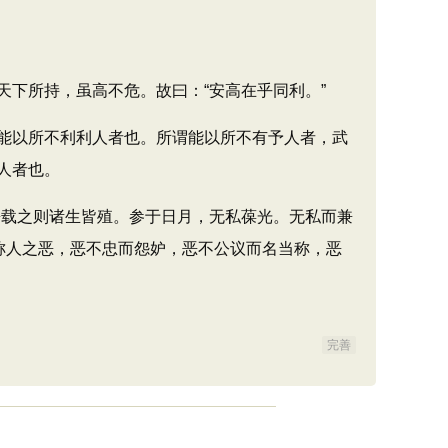
下所持，虽高不危。故曰：“安高在乎同利。”
能以所不利利人者也。所谓能以所不有予人者，武
人者也。
载之则诸生皆殖。参于日月，无私葆光。无私而兼
称人之恶，恶不忠而怨妒，恶不公议而名当称，恶
完善