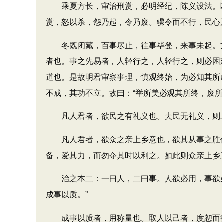
乘夏方长，审治刑赏，必明经纪，陈义设法。断
赏，怒以杀，怨乃起，令乃废。骤令而不行，民心
冬既闭藏，百事尽止，往事毕登，来事未起。方
者也。事之先易者，人轻行之，人轻行之，则必困
道也。是故明君审察事理，慎观终始，为必知其所
不成，其功不立。故曰：“举所美必观其所终，废所
凡人君者，欲民之有礼义也。夫民无礼义，则上下
凡人君者，欲众之亲上乡意也，欲其从事之胜任
备，爱其力，而勿夺其时以利之。如此则众亲上乡
治之本二：一曰人，二曰事。人欲必用，事欲必
成事以质。”
成事以质者，用称量也。取人以己者，度恕而行