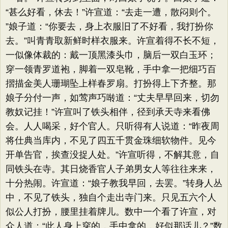
“甚么好看，休去！”许宣道：​“去走一遭，散闷则个。​
”娘子道：​“你要去，身上衣服旧了不好看，我打扮你
去。​”叫青青取新鲜时样衣服来。许宣着得不长不短，
一似像体裁的：戴一顶黑漆头巾，脑后一双白玉环；
穿一领青罗道袍，脚着一双皂靴，手中拿一把细巧百
摺描金美人珊瑚坠上样春罗扇。打扮得上下齐整。那
娘子分付一声，如莺声巧啭道：​“丈夫早早回来，切勿
教奴记挂！”许宣叫了铁头相伴，径到承天寺来看佛
会。人人喝采，好个官人。只听得有人说道：​“昨夜周
将仕典当库内，不见了四五千贯金珠细软物件。见今
开单告官，挨查没捉人处。​”许宣听得，不解其意，自
同铁头在寺。其日烧香官人子弟男女人等往往来来，
十分热闹。许宣道：​“娘子教我早回，去罢。​”转身人丛
中，不见了铁头，独自个走出寺门来。只见五六个人
似公人打扮，腰里挂着牌儿。数中一个看了许宣，对
众人道：​“此人身上穿的，手中拿的，好似那话儿？​”数