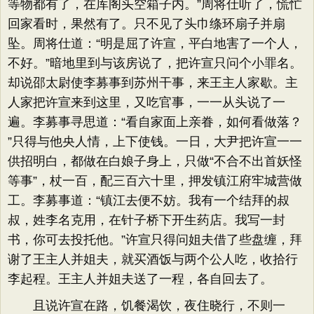
等物都有了，在库阁头空箱子内。​”周将仕听了，慌忙
回家看时，果然有了。只不见了头巾绦环扇子并扇
坠。周将仕道：​“明是屈了许宣，平白地害了一个人，
不好。​”暗地里到与该房说了，把许宣只问个小罪名。
却说邵太尉使李募事到苏州干事，来王主人家歇。主
人家把许宣来到这里，又吃官事，一一从头说了一
遍。李募事寻思道：​“看自家面上亲眷，如何看做落？​
”只得与他央人情，上下使钱。一日，大尹把许宣一一
供招明白，都做在白娘子身上，只做“不合不出首妖怪
等事”​，杖一百，配三百六十里，押发镇江府牢城营做
工。李募事道：​“镇江去便不妨。我有一个结拜的叔
叔，姓李名克用，在针子桥下开生药店。我写一封
书，你可去投托他。​”许宣只得问姐夫借了些盘缠，拜
谢了王主人并姐夫，就买酒饭与两个公人吃，收拾行
李起程。王主人并姐夫送了一程，各自回去了。
且说许宣在路，饥餐渴饮，夜住晓行，不则一