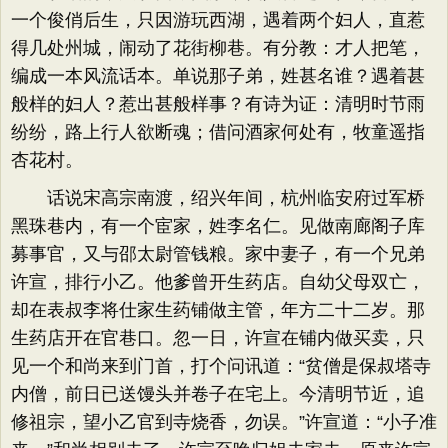
一个俊俏后生，只因游玩西湖，遇着两个妇人，直惹
得几处州城，闹动了花街柳巷。有分教：才人把笔，
编成一本风流话本。单说那子弟，姓甚名谁？遇着甚
般样的妇人？惹出甚般样事？有诗为证：清明时节雨
纷纷，路上行人欲断魂；借问酒家何处有，牧童遥指
杏花村。
话说宋高宗南渡，绍兴年间，杭州临安府过军桥
黑珠巷内，有一个宦家，姓李名仁。见做南廊阁子库
募事官，又与邵太尉管钱粮。家中妻子，有一个兄弟
许宣，排行小乙。他爹曾开生药店。自幼父母双亡，
却在表叔李将仕家生药铺做主管，年方二十二岁。那
生药店开在官巷口。忽一日，许宣在铺内做买卖，只
见一个和尚来到门首，打个问讯道：​“贫僧是保叔塔寺
内僧，前日已送馒头并卷子在宅上。今清明节近，追
修祖宗，望小乙官到寺烧香，勿误。​”许宣道：​“小子准