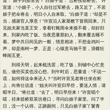
道：​“娘子到那里去？​”白娘子道：​“过桥投箭桥去。​”许
宣道：​“小娘子，小人自往过军桥去，路又近了，不若
娘子把伞将去，明日小人自来取。​”白娘子道：​“却是不
当，感谢官人厚意！”许宣沿人家屋檐下冒雨回来。只
见姐夫家当直王安，拿着钉靴雨伞来接不着，却好归
来。到家内吃了饭。当夜思量那妇人，翻来覆去睡不
着。梦中共日间见的一般，情意相浓，不想金鸡叫一
声，却是南柯一梦。正是：心猿意马驰千里，浪蝶狂
蜂闹五更。
到得天明，起来梳洗罢，吃了饭，到铺中心忙意
乱，做些买卖也没心想。到午时后，思量道：​“不说一
谎，如何得这伞来还人？​”当时许宣见老将仕坐在柜
上，向将仕说道：​“姐夫叫许宣归早些，要送人情，请
暇半日。​”将仕道：​“去了，明日早些来！”许宣唱个
喏，径来箭桥双茶坊巷口，寻问白娘子家里。问了半
日，没一个认得。正踌蹰间，只见白娘子家丫鬟青