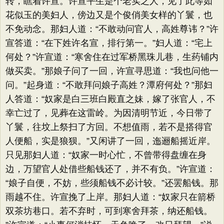
转，瞧着许宣。许宣平生是个老实之人，见了此等如
花似玉的美妇人，傍边又是个俊俏美女样的丫鬟，也
不免动念。那妇人道：​“不敢动问官人，高姓尊讳？​”许
宣答道：​“在下姓许名宣，排行第一。​”妇人道：​“宅上
何处？​”许宣道：​“寒舍住在过军桥黑珠儿巷，生药铺内
做买卖。​”那娘子问了一回，许宣寻思道：​“我也问他一
问。​”起身道：​“不敢拜问娘子高姓？潭府何处？​”那妇
人答道：​“奴家是白三班白殿直之妹，嫁了张官人，不
幸亡过了，见葬在这雷岭。为因清明节近，今日带了
丫鬟，往坟上祭扫了方回。不想值雨，若不是搭得官
人便船，实是狼狈。​”又闲讲了一回，迤逦船摇近岸。
只见那妇人道：​“奴家一时心忙，不曾带得盘缠在身
边，万望官人处借些船钱还了，并不有负。​”许宣道：​
“娘子自便，不妨，些须船钱不必计较。​”还罢船钱。那
雨越不住。许宣挽了上岸。那妇人道：​“奴家只在箭桥
双茶坊巷口。若不弃时，可到寒舍拜茶，纳还船钱。​