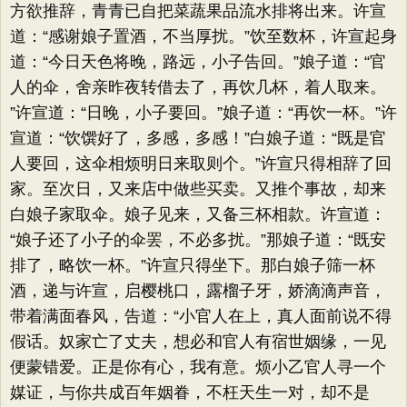
方欲推辞，青青已自把菜蔬果品流水排将出来。许宣
道：​“感谢娘子置酒，不当厚扰。​”饮至数杯，许宣起身
道：​“今日天色将晚，路远，小子告回。​”娘子道：​“官
人的伞，舍亲昨夜转借去了，再饮几杯，着人取来。​
”许宣道：​“日晚，小子要回。​”娘子道：​“再饮一杯。​”许
宣道：​“饮馔好了，多感，多感！”白娘子道：​“既是官
人要回，这伞相烦明日来取则个。​”许宣只得相辞了回
家。至次日，又来店中做些买卖。又推个事故，却来
白娘子家取伞。娘子见来，又备三杯相款。许宣道：​
“娘子还了小子的伞罢，不必多扰。​”那娘子道：​“既安
排了，略饮一杯。​”许宣只得坐下。那白娘子筛一杯
酒，递与许宣，启樱桃口，露榴子牙，娇滴滴声音，
带着满面春风，告道：​“小官人在上，真人面前说不得
假话。奴家亡了丈夫，想必和官人有宿世姻缘，一见
便蒙错爱。正是你有心，我有意。烦小乙官人寻一个
媒证，与你共成百年姻眷，不枉天生一对，却不是