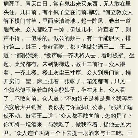
病死了。青天白日，常有鬼出来买东西，无人敢在里
头住。几日前，有个疯子立在门前唱喏。​”何立教众人
解下横门竹竿，里面冷清清地，起一阵风，卷出一道
腥气来。众人都吃了一惊，倒退几步。许宣看了，则
声不得，一似呆的。做公的数中，有一个能胆大，排
行第二，姓王，专好酒吃，都叫他做好酒王二。王二
道：​“都跟我来。​”发声喊一齐哄将入去，看时板壁、坐
起、桌凳都有。来到胡梯边，教王二前行，众人跟
着，一齐上楼。楼上灰尘三寸厚。众人到房门前，推
开房门一望，床上挂着一张帐子，箱笼都有，只见一
个如花似玉穿着白的美貌娘子，坐在床上。众人看
了，不敢向前。众人道：​“不知娘子是神是鬼？我等奉
临安府大尹钧旨，唤你去与许宣执证公事。​”那娘子端
然不动。好酒王二道：​“众人都不敢向前，怎的是了？
你可将一坛酒来，与我吃了，做我不着，捉他去见大
尹。​”众人连忙叫两三个下去提一坛酒来与王二吃。王