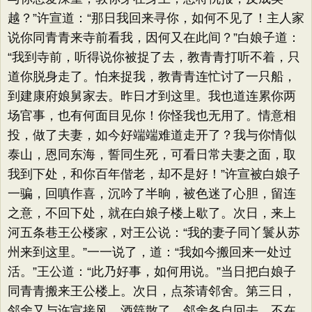
越？​”许宣道：​“那日我回来寻你，如何不见了！主人家
说你同青青来寺前看我，因何又在此间？​”白娘子道：​
“我到寺前，听得说你被捉了去，教青青打听不着，只
道你脱身走了。怕来捉我，教青青连忙讨了一只船，
到建康府娘舅家去。昨日才到这里。我也道连累你两
场官事，也有何面目见你！你怪我也无用了。情意相
投，做了夫妻，如今好端端难道走开了？我与你情似
泰山，恩同东海，誓同生死，可看日常夫妻之面，取
我到下处，和你百年偕老，却不是好！”许宣被白娘子
一骗，回嗔作喜，沉吟了半晌，被色迷了心胆，留连
之意，不回下处，就在白娘子楼上歇了。次日，来上
河五条巷王公楼家，对王公说：​“我的妻子同丫鬟从苏
州来到这里。​”一一说了，道：​“我如今搬回来一处过
活。​”王公道：​“此乃好事，如何用说。​”当日把白娘子
同青青搬来王公楼上。次日，点茶请邻舍。第三日，
邻舍又与许宣接风。酒筵散了，邻舍各自回去，不在