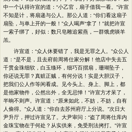
中一个认得许宣的道：​“小乙官，扇子借我一看。​”许宣
不知是计，将扇递与公人。那公人道：​“你们看这扇子
扇坠，与单上开的一般！”众人喝声“拿了！”就把许宣
一索子绑了，好似：数只皂雕追紫燕，一群饿虎啖羊
羔。
许宣道：​“众人休要错了，我是无罪之人。​”众公人
道：​“是不是，且去府前周将仕家分解！他店中失去五
千贯金珠细软，白玉绦环，细巧百摺扇，珊瑚坠子，
你还说无罪？真赃正贼，有何分说！实是大胆汉子，
把我们公人作等闲看成。见今头上、身上、脚上，都
是他家物件，公然出外，全无忌惮！”许宣方才呆了，
半晌不则声。许宣道：​“原来如此，不妨，不妨，自有
人偷得。​”众人道：​“你自去苏州府厅上分说。​”次日大
尹升厅，押过许宣见了。大尹审问：​“盗了周将仕库内
金珠宝物在于何处？从实供来，免受刑法拷打。​”许宣