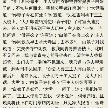
道：​“禀上相公做主，小人穿的衣服物件皆是妻子白娘
子的，不知从何而来。望相公明镜详辨则个！”大尹喝
道：​“你妻子今在何处？​”许宣道：​“见在吉利桥下王主
人楼上。​”大尹即差缉捕使臣袁子明押了许宣火速捉
来。差人袁子明来到王主人店中，主人吃了一惊，连
忙问道：​“做甚么？​”许宣道：​“白娘子在楼上么？​”主人
道：​“你同铁头早去承天寺里，去不多时，白娘子对我
说道：‘丈夫去寺中闲耍，教我同青青照管楼上。此时
不见回来，我与青青去寺前寻他去也，望乞主人替我
照管。’出门去了，到晚不见回来。我只道与你去望亲
戚，到今日不见回来。​”众公人要王主人寻白娘子，前
前后后，遍寻不见。袁子明将王主人捉了，见大尹回
话。大尹道：​“白娘子在何处？​”王主人细细禀覆了，
道：​“白娘子是妖怪。​”大尹一一问了，道：​“且把许宣
监了。​”王主人使用了些钱，保出在外，伺候归结。且
说周将仕正在对门茶坊内闲坐，只见家人报道：​“金珠