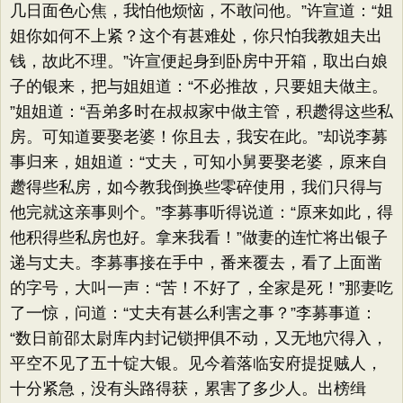
几日面色心焦，我怕他烦恼，不敢问他。​”许宣道：​“姐
姐你如何不上紧？这个有甚难处，你只怕我教姐夫出
钱，故此不理。​”许宣便起身到卧房中开箱，取出白娘
子的银来，把与姐姐道：​“不必推故，只要姐夫做主。​
”姐姐道：​“吾弟多时在叔叔家中做主管，积趱得这些私
房。可知道要娶老婆！你且去，我安在此。​”却说李募
事归来，姐姐道：​“丈夫，可知小舅要娶老婆，原来自
趱得些私房，如今教我倒换些零碎使用，我们只得与
他完就这亲事则个。​”李募事听得说道：​“原来如此，得
他积得些私房也好。拿来我看！”做妻的连忙将出银子
递与丈夫。李募事接在手中，番来覆去，看了上面凿
的字号，大叫一声：​“苦！不好了，全家是死！”那妻吃
了一惊，问道：​“丈夫有甚么利害之事？​”李募事道：​
“数日前邵太尉库内封记锁押俱不动，又无地穴得入，
平空不见了五十锭大银。见今着落临安府提捉贼人，
十分紧急，没有头路得获，累害了多少人。出榜缉