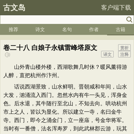
古文岛
客户端下载
推荐
诗文
名句
作者
古籍
卷二十八 白娘子永镇雷峰塔原文
赏析
译文
注释
山外青山楼外楼，西湖歌舞几时休？暖风薰得游
人醉，直把杭州作汴州。
话说西湖景致，山水鲜明。晋朝咸和年间，山水
大发，汹涌流入西门。忽然水内有牛一头见，浑身金
色。后水退，其牛随行至北山，不知去向。哄动杭州
市上之人，皆以为显化。所以建立一寺，名曰金牛
寺。西门，即今之涌金门，立一座庙，号金华将军。
当时有一番僧，法名浑寿罗，到此武林郡云游，玩其