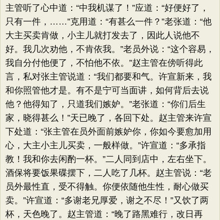
主管听了心中道：​“中我机谋了！”应道：​“好便好了，
只有一件，……”克用道：​“有甚么一件？​”老张道：​“他
大主买卖肯做，小主儿就打发去了，因此人说他不
好。我几次劝他，不肯依我。​”老员外说：​“这个容易，
我自分付他便了，不怕他不依。​”赵主管在傍听得此
言，私对张主管说道：​“我们都要和气。许宣新来，我
和你照管他才是。有不是宁可当面讲，如何背后去说
他？他得知了，只道我们嫉妒。​”老张道：​“你们后生
家，晓得甚么！”天已晚了，各回下处。赵主管来许宣
下处道：​“张主管在员外面前嫉妒你，你如今要愈加用
心，大主小主儿买卖，一般样做。​”许宣道：​“多承指
教！我和你去闲酌一杯。​”二人同到店中，左右坐下。
酒保将要饭果碟摆下，二人吃了几杯。赵主管说：​“老
员外最性直，受不得触。你便依随他生性，耐心做买
卖。​”许宣道：​“多谢老兄厚爱，谢之不尽！”又饮了两
杯，天色晚了。赵主管道：​“晚了路黑难行，改日再