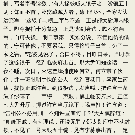
捕，写着字号锭数，‘有人捉获贼人银子者，赏银五十
两；知而不首，及窝藏贼人者，除正犯外，全家发边
远充军。’这银子与榜上字号不差，正是邵太尉库内银
子。即今捉捕十分紧急。正是‘火到身边，顾不得亲
眷，自可去拨。’明日事露，实难分说。不管他偷的借
的，宁可苦他，不要累我。只得将银子出首，免了一
家之害。​”老婆见说了，合口不得，目睁口呆。当时拿
了这锭银子，径到临安府出首。那大尹闻知这话，一
夜不睡。次日，火速差缉捕使臣何立。何立带了伙
伴，并一班眼明手快的公人，径到官巷口，李家生药
店，提捉正贼许宣。到得柜边，发声喊，把许宣一条
绳子绑缚了，一声锣，一声鼓，解上临安府来。正值
韩大尹升厅，押过许宣当厅跪下，喝声打！许宣道：​
“告相公不必用刑，不知许宣有何罪？​”大尹焦躁道：​
“真赃正贼，有何理说，还说无罪？邵太尉府中不动封
锁，不见了一号大银五十锭，见有李募事出首，一定