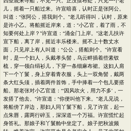
四圣观来寻船，不见一只。正没摆布处，只见一个老
儿，摇着一只船过来。许宣暗喜，认时正是张阿公。
叫道：​“张阿公，搭我则个。​”老儿听得叫，认时，原来
是许小乙。将船摇近岸来，道：​“小乙官，着了雨，不
知要何处上岸？​”许宣道：​“涌金门上岸。​”这老儿扶许
宣下船，离了岸，摇近丰乐楼来。摇不上十数丈水
面，只见岸上有人叫道：​“公公，搭船则个。​”许宣看
时，是一个妇人，头戴孝头髻，乌云畔插着些素钗
梳，穿一领白绢衫儿，下穿一条细麻布裙。这妇人肩
下一个丫鬟，身上穿着青衣服，头上一双角髻，戴两
条大红头须，插着两件首饰，手中捧着一个包儿要搭
船。那老张对小乙官道：​“‘因风吹火，用力不多’，一
发搭了他去。​”许宣道：​“你便叫他下来。​”老儿见说，
将船傍了岸边，那妇人同丫鬟下船，见了许宣，起一
点朱唇，露两行碎玉，深深道一个万福。许宣慌忙起
身答礼。那娘子和丫鬟舱中坐定了。娘子把秋波频