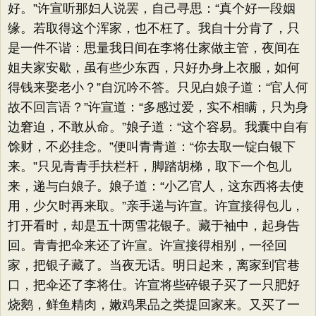
好。​”许宣听那妇人说罢，自己寻思：​“真个好一段姻
缘。若取得这个浑家，也不枉了。我自十分肯了，只
是一件不谐：思量我日间在李将仕家做主管，夜间在
姐夫家安歇，虽有些少东西，只好办身上衣服，如何
得钱来娶老小？​”自沉吟不答。只见白娘子道：​“官人何
故不回言语？​”许宣道：​“多感过爱，实不相瞒，只为身
边窘迫，不敢从命。​”娘子道：​“这个容易。我囊中自有
馀财，不必挂念。​”便叫青青道：​“你去取一锭白银下
来。​”只见青青手扶栏杆，脚踏胡梯，取下一个包儿
来，递与白娘子。娘子道：​“小乙官人，这东西将去使
用，少欠时再来取。​”亲手递与许宣。许宣接得包儿，
打开看时，却是五十两雪花银子。藏于袖中，起身告
回。青青把伞来还了许宣。许宣接得相别，一径回
家，把银子藏了。当夜无话。明日起来，离家到官巷
口，把伞还了李将仕。许宣将些碎银子买了一只肥好
烧鹅，鲜鱼精肉，嫩鸡果品之类提回家来。又买了一