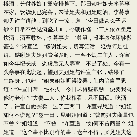
樽酒，分付养娘丫鬟安排整下。那日却好姐夫李募事
在家。饮馔俱已完备，来请姐夫和姐姐吃酒。李募事
却见许宣请他，到吃了一惊，道：​“今日做甚么子坏
钞？日常不曾见酒盏儿面，今朝作怪！”三人依次坐定
饮酒，酒至数杯，李募事道：​“尊舅，没事教你坏钞做
甚么？​”许宣道：​“多谢姐夫，切莫笑话，轻微何足挂
齿。感谢姐夫姐姐管雇多时。一客不烦二主人，许宣
如今年纪长成，恐虑后无人养育，不是了处。今有一
头亲事在此说起，望姐夫姐姐与许宣主张，结果了一
生终身，也好。​”姐夫姐姐听得说罢，肚内暗自寻思
道：​“许宣日常一毛不拔，今日坏得些钱钞，便要我替
他讨老小？​”夫妻二人，你我相看，只不回话。吃酒
了，许宣自做买卖。过了三两日，许宣寻思道：​“姐姐
如何不说起？​”忽一日，见姐姐问道：​“曾向姐夫商量也
不曾？​”姐姐道：​“不曾。​”许宣道：​“如何不曾商量？​”姐
姐道：​“这个事不比别样的事，仓卒不得，又见姐夫这