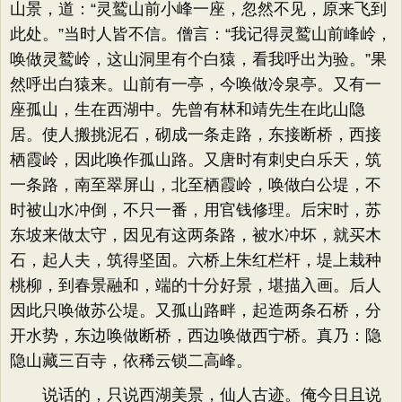
山景，道：​“灵鹫山前小峰一座，忽然不见，原来飞到
此处。​”当时人皆不信。僧言：​“我记得灵鹫山前峰岭，
唤做灵鹫岭，这山洞里有个白猿，看我呼出为验。​”果
然呼出白猿来。山前有一亭，今唤做冷泉亭。又有一
座孤山，生在西湖中。先曾有林和靖先生在此山隐
居。使人搬挑泥石，砌成一条走路，东接断桥，西接
栖霞岭，因此唤作孤山路。又唐时有刺史白乐天，筑
一条路，南至翠屏山，北至栖霞岭，唤做白公堤，不
时被山水冲倒，不只一番，用官钱修理。后宋时，苏
东坡来做太守，因见有这两条路，被水冲坏，就买木
石，起人夫，筑得坚固。六桥上朱红栏杆，堤上栽种
桃柳，到春景融和，端的十分好景，堪描入画。后人
因此只唤做苏公堤。又孤山路畔，起造两条石桥，分
开水势，东边唤做断桥，西边唤做西宁桥。真乃：隐
隐山藏三百寺，依稀云锁二高峰。
说话的，只说西湖美景，仙人古迹。俺今日且说