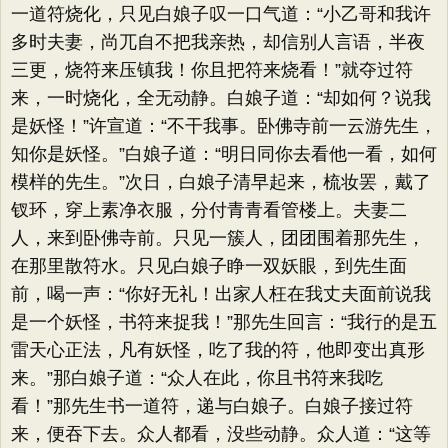
一道符烧化，只见白娘子叹一口气道：​“小乙哥和我许
多时夫妻，尚兀自不把我亲热，却信别人言语，半夜
三更，烧符来压镇我！你且把符来烧看！”就夺过符
来，一时烧化，全无动静。白娘子道：​“却如何？说我
是妖怪！”许宣道：​“不干我事。卧佛寺前一云游先生，
知你是妖怪。​”白娘子道：​“明日同你去看他一看，如何
模样的先生。​”次日，白娘子清早起来，梳妆罢，戴了
钗环，穿上素净衣服，分付青青看管楼上。夫妻二
人，来到卧佛寺前。只见一簇人，团团围着那先生，
在那里散符水。只见白娘子睁一双妖眼，到先生面
前，喝一声：​“你好无礼！出家人枉在我丈夫面前说我
是一个妖怪，书符来捉我！”那先生回言：​“我行的是五
雷天心正法，凡有妖怪，吃了我的符，他即变出真形
来。​”那白娘子道：​“众人在此，你且书符来我吃
看！”那先生书一道符，递与白娘子。白娘子接过符
来，便吞下去。众人都看，没些动静。众人道：​“这等