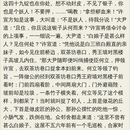
这四十九锭也在你处。想不动封皮，不见了银子，你
也是个妖人！不要押，……”喝教：​“拿些秽血来！”许
宣方知是这事，大叫道：​“不是妖人，待我分说！”大尹
道：​“且住，你且说这银子从何而来？​”许宣将借伞讨伞
的上项事，一一细说一遍。大尹道：​“白娘子是甚么样
人？见住何处？​”许宣道：​“凭他说是白三班白殿直的亲
妹子，如今见住箭桥边，双茶坊巷口，秀王墙对黑楼
子高坡儿内住。​”那大尹随即便叫缉捕使臣何立，押领
许宣，去双茶坊巷口捉拿本妇前来。何立等领了钧
旨，一阵做公的径到双茶坊巷口秀王府墙对黑楼子前
看时：门前四扇看阶，中间两扇大门，门外避藉陛，
坡前却是垃圾，一条竹子横夹着。何立等见了这个模
样，到都呆了！当时就叫捉了邻人，上首是做花的丘
大，下首是做皮匠的孙公。那孙公摆忙的吃他一惊，
小肠气发，跌倒在地。众邻舍都走来道：​“这里不曾有
甚么白娘子。这屋不五六年前有一个毛巡检，合家时