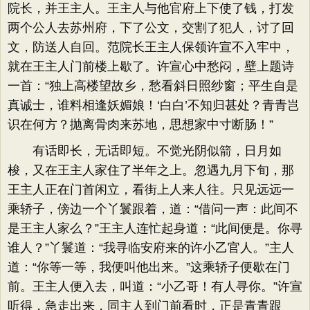
院长，并王主人。王主人与他官府上下使了钱，打发
两个公人去苏州府，下了公文，交割了犯人，讨了回
文，防送人自回。范院长王主人保领许宣不入牢中，
就在王主人门前楼上歇了。许宣心中愁闷，壁上题诗
一首：“独上高楼望故乡，愁看斜日照纱窗；平生自是
真诚士，谁料相逢妖媚娘！‘白白’不知归甚处？青青岂
识在何方？抛离骨肉来苏地，思想家中寸断肠！”
有话即长，无话即短。不觉光阴似箭，日月如
梭，又在王主人家住了半年之上。忽遇九月下旬，那
王主人正在门首闲立，看街上人来人往。只见远远一
乘轿子，傍边一个丫鬟跟着，道：​“借问一声：此间不
是王主人家么？​”王主人连忙起身道：​“此间便是。你寻
谁人？​”丫鬟道：​“我寻临安府来的许小乙官人。​”主人
道：​“你等一等，我便叫他出来。​”这乘轿子便歇在门
前。王主人便入去，叫道：​“小乙哥！有人寻你。​”许宣
听得，急走出来，同主人到门前看时，正是青青跟