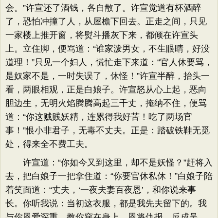
会。​”许宣还了酒钱，各自散了。许宣觉道有杯酒醉
了，恐怕冲撞了人，从屋檐下回去。正走之间，只见
一家楼上推开窗，将熨斗播灰下来，都倾在许宣头
上。立住脚，便骂道：​“谁家泼男女，不生眼睛，好没
道理！”只见一个妇人，慌忙走下来道：​“官人休要骂，
是奴家不是，一时失误了，休怪！”许宣半醉，抬头一
看，两眼相观，正是白娘子。许宣怒从心上起，恶向
胆边生，无明火焰腾腾高起三千丈，掩纳不住，便骂
道：​“你这贼贱妖精，连累得我好苦！吃了两场官
事！”恨小非君子，无毒不丈夫。正是：踏破铁鞋无觅
处，得来全不费工夫。
许宣道：​“你如今又到这里，却不是妖怪？​”赶将入
去，把白娘子一把拿住道：​“你要官休私休！”白娘子陪
着笑面道：​“丈夫，‘一夜夫妻百夜恩’，和你说来事
长。你听我说：当初这衣服，都是我先夫留下的。我
与你恩爱深重，教你穿在身上，恩将仇报，反成吴