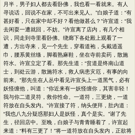
月半，男子妇人都去看卧佛，我也看一看就来。有人
寻说话，回说不在家，不可出来见人。​”白娘子道：​“有
甚好看，只在家中却不好？看他做甚么？​”许宣道：​“我
去闲耍一遭就回，不妨。​”许宣离了店内，有几个相
识，同走到寺里看卧佛。绕廊下各处殿上观看了一
遭，方出寺来，见一个先生，穿着道袍，头戴逍遥
巾，腰系黄丝绦，脚着熟麻鞋，坐在寺前卖药，散施
符水。许宣立定了看。那先生道：​“贫道是终南山道
士，到处云游，散施符水，救人病患灾厄，有事的向
前来。​”那先生在人丛中看见许宣头上一道黑气，必有
妖怪缠他，叫道：​“你近来有一妖怪缠你，其害非轻！
我与你二道灵符，救你性命。一道符，三更烧，一道
符放在自头发内。​”许宣接了符，纳头便拜，肚内道：​
“我也八九分疑惑那妇人是妖怪，真个是实。​”谢了先
生，径回店中。至晚，白娘子与青青睡着了，许宣起
来道：​“料有三更了！”将一道符放在自头发内，正欲将