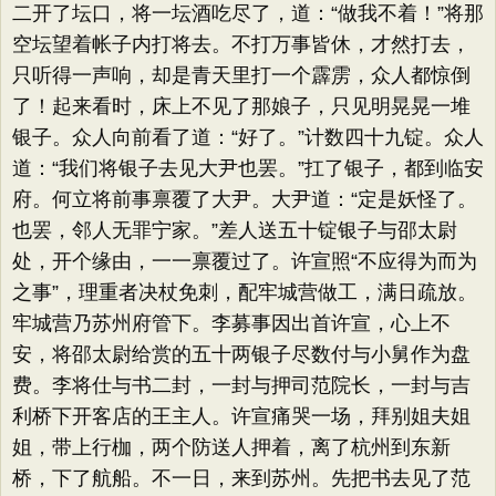
二开了坛口，将一坛酒吃尽了，道：​“做我不着！”将那
空坛望着帐子内打将去。不打万事皆休，才然打去，
只听得一声响，却是青天里打一个霹雳，众人都惊倒
了！起来看时，床上不见了那娘子，只见明晃晃一堆
银子。众人向前看了道：​“好了。​”计数四十九锭。众人
道：​“我们将银子去见大尹也罢。​”扛了银子，都到临安
府。何立将前事禀覆了大尹。大尹道：​“定是妖怪了。
也罢，邻人无罪宁家。​”差人送五十锭银子与邵太尉
处，开个缘由，一一禀覆过了。许宣照“不应得为而为
之事”​，理重者决杖免刺，配牢城营做工，满日疏放。
牢城营乃苏州府管下。李募事因出首许宣，心上不
安，将邵太尉给赏的五十两银子尽数付与小舅作为盘
费。李将仕与书二封，一封与押司范院长，一封与吉
利桥下开客店的王主人。许宣痛哭一场，拜别姐夫姐
姐，带上行枷，两个防送人押着，离了杭州到东新
桥，下了航船。不一日，来到苏州。先把书去见了范