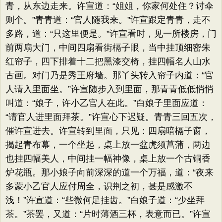
青，从东边走来。许宣道：​“姐姐，你家何处住？讨伞
则个。​”青青道：​“官人随我来。​”许宣跟定青青，走不
多路，道：​“只这里便是。​”许宣看时，见一所楼房，门
前两扇大门，中间四扇看街槅子眼，当中挂顶细密朱
红帘子，四下排着十二把黑漆交椅，挂四幅名人山水
古画。对门乃是秀王府墙。那丫头转入帘子内道：​“官
人请入里面坐。​”许宣随步入到里面，那青青低低悄悄
叫道：​“娘子，许小乙官人在此。​”白娘子里面应道：​
“请官人进里面拜茶。​”许宣心下迟疑。青青三回五次，
催许宣进去。许宣转到里面，只见：四扇暗槅子窗，
揭起青布幕，一个坐起，桌上放一盆虎须菖蒲，两边
也挂四幅美人，中间挂一幅神像，桌上放一个古铜香
炉花瓶。那小娘子向前深深的道一个万福，道：​“夜来
多蒙小乙官人应付周全，识荆之初，甚是感激不
浅！”许宣道：​“些微何足挂齿。​”白娘子道：​“少坐拜
茶。​”茶罢，又道：​“片时薄酒三杯，表意而已。​”许宣