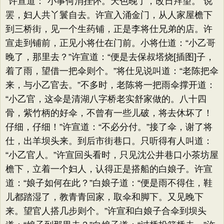
”许宣道：​“小事何消挂怀。天色晚了，改日拜望。​”说
罢，妇人共丫鬟自去。许宣入涌金门，从人家屋檐下
到三桥街，见一个生药铺，正是李将仕兄弟的店。许
宣走到铺前，正见小将仕在门前。小将仕道：​“小乙哥
晚了，那里去？​”许宣道：​“便是去保叔塔烧[插图]子，
着了雨，望借一把伞则个。​”将仕见说叫道：​“老陈把伞
来，与小乙官去。​”不多时，老陈将一把雨伞撑开道：​
“小乙官，这伞是清湖八字桥老实舒家做的。八十四
骨，紫竹柄的好伞，不曾有一些儿破，将去休坏了！
仔细，仔细！”许宣道：​“不必分付。​”接了伞，谢了将
仕，出羊坝头来。到后市街巷口。只听得有人叫道：​
“小乙官人。​”许宣回头看时，只见沈公井巷口小茶坊屋
檐下，立着一个妇人，认得正是搭船的白娘子。许宣
道：​“娘子如何在此？​”白娘子道：​“便是雨不得住，鞋
儿都踏湿了，教青青回家，取伞和脚下。又见晚下
来。望官人搭几步则个。​”许宣和白娘子合伞到坝头