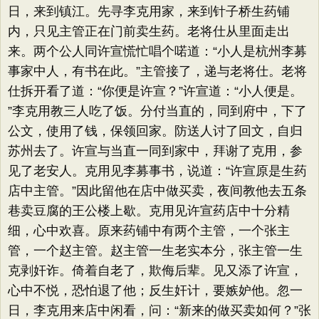
日，来到镇江。先寻李克用家，来到针子桥生药铺
内，只见主管正在门前卖生药。老将仕从里面走出
来。两个公人同许宣慌忙唱个喏道：​“小人是杭州李募
事家中人，有书在此。​”主管接了，递与老将仕。老将
仕拆开看了道：​“你便是许宣？​”许宣道：​“小人便是。​
”李克用教三人吃了饭。分付当直的，同到府中，下了
公文，使用了钱，保领回家。防送人讨了回文，自归
苏州去了。许宣与当直一同到家中，拜谢了克用，参
见了老安人。克用见李募事书，说道：​“许宣原是生药
店中主管。​”因此留他在店中做买卖，夜间教他去五条
巷卖豆腐的王公楼上歇。克用见许宣药店中十分精
细，心中欢喜。原来药铺中有两个主管，一个张主
管，一个赵主管。赵主管一生老实本分，张主管一生
克剥奸诈。倚着自老了，欺侮后辈。见又添了许宣，
心中不悦，恐怕退了他；反生奸计，要嫉妒他。忽一
日，李克用来店中闲看，问：​“新来的做买卖如何？​”张