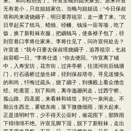
来。​”和尚相别去了。许宣至晚归姐夫家去。原来许宣
无有老小，只在姐姐家住。当晚与姐姐说：​“今日保叔
塔和尚来请烧絪子，明日要荐祖宗，走一遭了来。​”次
日早起买了纸马、蜡烛、经幡、钱垛一应等项，吃了
饭，换了新鞋袜衣服，把絪钱马，使条袱子包了，径
到官巷口李将仕家来。李将仕见了，问许宣何处去？
许宣道：​“我今日要去保叔塔烧絪子，追荐祖宗，乞叔
叔容暇一日。​”李将仕道：​“你去便回。​”许宣离了铺
中，入寿安坊，花市街，过井亭桥，往清河街后钱塘
门，行石函桥过放生碑，径到保叔塔寺。寻见送馒头
的和尚，忏悔过疏头，烧了絪子，到佛殿上看众僧念
经。吃斋罢，别了和尚，离寺迤逦闲走，过西宁桥、
孤山路、四圣观，来看林和靖坟，到六一泉闲走。不
期云生西北，雾锁东南，落下微微细雨，渐大起来。
正是清明时节，少不得天公应时，催花雨下，那阵雨
下得绵绵不绝。许宣见脚下湿，脱下了新鞋袜，走出