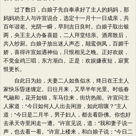
过了数日，白娘子先自奉承好了主人的妈妈，那
妈妈劝主人与许宣说合，选定十一月十一日成亲，共
百年谐老。光阴一瞬，早到吉日良时。白娘子取出银
两，央王主人办备喜筵，二人拜堂结亲。酒席散后，
共入纱厨。白娘子放出迷人声态，颠鸾倒凤，百媚千
娇，喜得许宣如遇神仙，只恨相见之晚。正好欢娱，
不觉金鸡三唱，东方渐白。正是：欢娱嫌夜短，寂寞
恨更长。
自此日为始，夫妻二人如鱼似水，终日在王主人
家快乐昏迷缠定。日往月来，又早半年光景。时临春
气融和，花开如锦，车马往来，街坊热闹。许宣问主
人家道：​“今日如何人人出去闲游，如此喧嚷？​”主人
道：​“今日是二月半，男子妇人，都去看卧佛。你也好
去承天寺里闲走一遭。​”许宣见说，道：​“我和妻子说一
声，也去看一看。​”许宣上楼来，和白娘子说：​“今日二