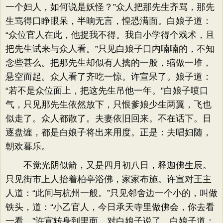
一个妇人，如何说是妖怪？​”众人把那先生齐骂，那先
生骂得口睁眼呆，半晌无言，惶恐满面。白娘子道：​
“众位官人在此，他捉我不得。我自小学得个戏术，且
把先生试来与众人看。​”只见白娘子口内喃喃的，不知
念些甚么。把那先生却似有人擒的一般，缩做一堆，
悬空而起。众人看了齐吃一惊。许宣呆了。娘子道：​
“若不是众位面上，把这先生吊他一年。​”白娘子喷口
气，只见那先生依然放下，只恨爹娘少生两翼，飞也
似走了。众人都散了。夫妻依旧回来。不在话下。日
逐盘缠，都是白娘子将出来用度。正是：夫唱妇随，
朝欢暮乐。
不觉光阴似箭，又是四月初八日，释迦佛生辰。
只见街市上人抬着柏亭浴佛，家家布施。许宣对王主
人道：​“此间与杭州一般。​”只见邻舍边一个小的，叫做
铁头，道：​“小乙官人，今日承天寺里做佛会，你去看
一看。​”许宣转身到里面，对白娘子说了。白娘子道：​