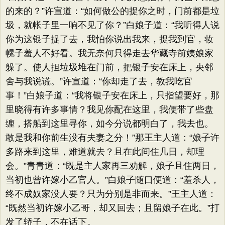
的来的？​”许宣道：​“如何做公的捉你之时，门前都是垃
圾，就帐子里一响不见了你？​”白娘子道：​“我听得人说
你为这银子捉了去，我怕你说出我来，捉我到官，妆
幌子羞人不好看。我无奈何只得走去华藏寺前姨娘家
躲了。使人担垃圾堆在门前，把银子安在床上，央邻
舍与我说谎。​”许宣道：​“你却走了去，教我吃官
事！”白娘子道：​“我将银子安在床上，只指望要好，那
里晓得有许多事情？我见你配在这里，我便带了些盘
缠，搭船到这里寻你，如今分说都明白了，我去也。
敢是我和你前生没有夫妻之分！”那王主人道：​“娘子许
多路来到这里，难道就去？且在此间住几日，却理
会。​”青青道：​“既是主人家再三劝解，娘子且住两日，
当初也曾许嫁小乙官人。​”白娘子随口便道：​“羞杀人，
终不成奴家没人要？只为分别是非而来。​”王主人道：​
“既然当初许嫁小乙哥，却又回去；且留娘子在此。​”打
发了轿子，不在话下。