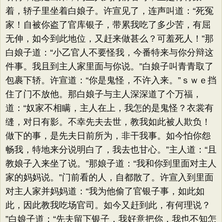
着，轿子里坐着白娘子。许宣见了，连声叫道：​“死冤
家！自被你盗了官库银子，带累我吃了多少苦，有屈
无伸，如今到此地位，又赶来做甚么？可羞死人！”那
白娘子道：​“小乙官人不要怪我，今番特来与你分辩这
件事。我且到主人家里面与你说。​”白娘子叫青青取了
包裹下轿。许宣道：​“你是鬼怪，不许入来。​”ｓｗｅ挡
住了门不放他。那白娘子与主人深深道了个万福，
道：​“奴家不相瞒，主人在上，我怎的是鬼怪？衣裳有
缝，对日有影。不幸先夫去世，教我如此被人欺负！
做下的事，是先夫日前所为，非干我事。如今怕你怨
畅我，特地来分说明白了，我去也甘心。​”主人道：​“且
教娘子入来坐了说。​”那娘子道：​“我和你到里面对主人
家的妈妈说。​”门前看的人，自都散了。许宣入到里面
对主人家并妈妈道：​“我为他偷了官银子事，如此如
此，因此教我吃场官司。如今又赶到此，有何理说？​
”白娘子道：​“先夫留下银子，我好意把你，我也不知怎