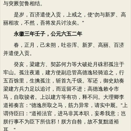
与突厥贺鲁相结。
是岁，百济遣使入贡，上戒之，使“勿与新罗、高
丽相攻，不然，吾将发兵讨汝矣。”
永徽三年壬子，公元六五二年
春，正月，己未朔，吐谷浑、新罗、高丽、百济
并遣使入贡。
癸亥，梁建方、契苾何力等大破处月硃邪孤注于
牢山。孤注夜遁，建方使副总管高德逸轻骑追之，行
五百馀里，生擒孤注，斩首九千级。军还，御史劾奏
梁建方兵力足以追讨，而逗留不进；高德逸敕令市
马，自取骏者。上以建方等有功，释不问。大理卿李
道裕奏言：“德逸所取之马，筋力异常，请实中厩。”上
谓侍臣曰：“道裕法官，进马非其本职，妄希我意；岂
朕行事不为臣下所信邪！朕方自咎，故不复黜道裕
耳。”