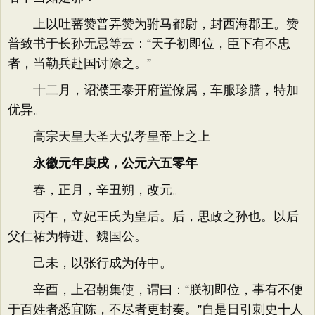
上以吐蕃赞普弄赞为驸马都尉，封西海郡王。赞
普致书于长孙无忌等云：“天子初即位，臣下有不忠
者，当勒兵赴国讨除之。”
十二月，诏濮王泰开府置僚属，车服珍膳，特加
优异。
高宗天皇大圣大弘孝皇帝上之上
永徽元年庚戌，公元六五零年
春，正月，辛丑朔，改元。
丙午，立妃王氏为皇后。后，思政之孙也。以后
父仁祐为特进、魏国公。
己未，以张行成为侍中。
辛酉，上召朝集使，谓曰：“朕初即位，事有不便
于百姓者悉宜陈，不尽者更封奏。”自是日引刺史十人