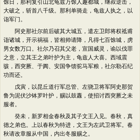
馀日，那利复引山北龟兹万馀人趣都城，继叔逆击，
大破之，斩首八千级。那利单骑走，龟兹人执之，以
诣军门。
阿史那社尔前后破其大城五，遣左卫郎将权祗甫
诣诸城，开示祸福，皆相帅请降，凡得七百馀城，虏
男女数万口。社尔乃召其父老，宣国威灵，谕以伐罪
之意，立其王之弟叶护为主，龟兹人大喜。西域震
骇，西突厥、于阗、安国争馈驼马军粮，社尔勒石纪
功而还。
戊寅，以昆丘道行军总管、左骁卫将军阿史那贺
鲁为泥伏沙钵罗叶护，赐以鼓纛，使招讨西突厥之未
服者。
癸未，新罗相金春秋及其子文王入见。春秋，真
德之弟也。上以春秋为特进，文王为左武卫将军。春
秋请改章服从中国，内出冬服赐之。