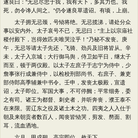
遂良曰：“无忌尽忠于我，我有天下，多其力也。我
死，勿令谗人间之。”仍令遂良草遗诏。有顷，上崩。
太子拥无忌颈，号恸将绝。无忌揽涕，请处分众
事以安内外。太子哀号不已，无忌曰：“主上以宗庙社
稷付殿下，岂得效匹夫唯哭泣乎！”乃秘不发丧。庚
午，无忌等请太子先还，飞骑、劲兵及旧将皆从。辛
未，太子入京城；大行御马舆，侍卫如平日，继太子
而至，顿于两仪殿。以太子左庶子于志宁为侍中，少
詹事张行成兼侍中，以检校刑部尚书、右庶子、兼吏
部侍郎高季辅兼中书令。壬申，发丧太极殿，宣遗
诏，太子即位。军国大事，不可停阙；平常细务，委
之有司。诸王为都督、刺史者，并听奔丧，濮王泰不
在来限。罢辽东之役及诸土木之功。四夷之人入仕于
朝及来朝贡者数百人，闻丧皆恸哭，剪发、剺面、割
耳，流血洒地。
六月，甲戌朔，高宗即位，赦天下。