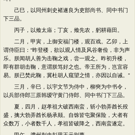
己巳，以同州刺史褚遂良为吏部尚书、同中书门
下三品。
丙子，以飨太庙；丁亥，飨先农，躬耕藉田。
二月，甲寅，上御安福门楼，观百戏。乙卯，上
谓侍臣曰：“昨登楼，欲以观人情及风谷奢俭，非为声
乐。朕闻胡人善为击鞠之戏，尝一观之。昨初升楼，
即有群胡击鞠，意谓朕笃好之也。帝王所为，岂宜容
易。朕已焚此鞠，冀杜胡人窥望之情，亦因以自诫。”
三月，辛巳，以宇文节为侍中，柳奭为中书令，
以兵部侍郎三原韩瑷守黄门侍郎、同中书门下三品。
夏，四月，赵孝祖大破西南蛮，斩小勃弄酋长殁
盛，擒大勃弄酋长杨承颠。自馀皆屯聚保险，大者有
众数万，小者数千人，孝祖皆破降之，西南蛮遂定。