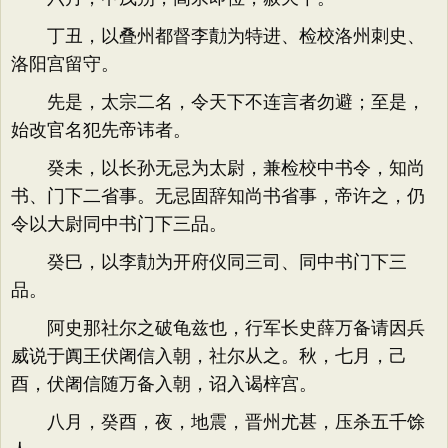
丁丑，以叠州都督李勣为特进、检校洛州刺史、
洛阳宫留守。
先是，太宗二名，令天下不连言者勿避；至是，
始改官名犯先帝讳者。
癸未，以长孙无忌为太尉，兼检校中书令，知尚
书、门下二省事。无忌固辞知尚书省事，帝许之，仍
令以大尉同中书门下三品。
癸巳，以李勣为开府仪同三司、同中书门下三
品。
阿史那社尔之破龟兹也，行军长史薛万备请因兵
威说于阗王伏阇信入朝，社尔从之。秋，七月，己
酉，伏阇信随万备入朝，诏入谒梓宫。
八月，癸酉，夜，地震，晋州尤甚，压杀五千馀