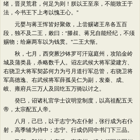
绪，晋灵荒君，何足为则！朕以王至亲，不能致王于
法，今书王下上考以愧王心。”
元婴与蒋王恽皆好聚敛，上尝赐诸王帛各五百
段，独不及二王，敕曰：“滕叔、蒋兄自能经纪，不须
赐物；给麻两车以为钱贯。”二王大惭。
秋，七月，西突厥沙钵罗可汗寇庭州，攻陷金岭
城及蒲类县，杀略数千人。诏左武候大将军梁建方、
右骁卫大将军契苾何力为弓月道行军总管，右骁卫将
军高德逸、右武候将军薛孤吴仁为副，发秦、成、
岐、雍府兵三万人及回纥五万骑以讨之。
癸巳，诏诸礼官学士议明堂制度，以高祖配五天
帝，太宗配五人帝。
八月，己巳，以于志宁为左仆射，张行成为右仆
射，高季辅为侍中；志宁、行成仍同中书门下三品。