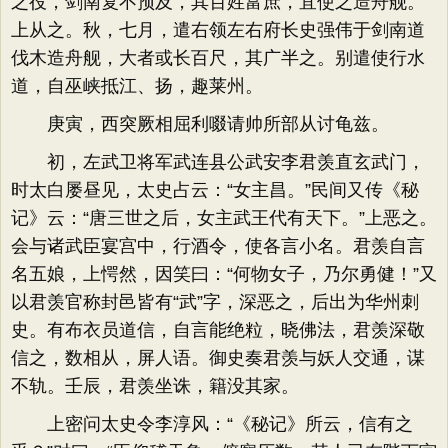
之役，剑南复不预及，其百姓富庶，宜使之造舟舰。
上从之。秋，七月，遣右领左右府长史强伟于剑南道
伐木造舟舰，大者或长百尺，其广半之。别遣使行水
道，自巫峡抵江、扬，趣莱州。
庚寅，西突厥相屈利啜请帅所部从讨龟兹。
初，左武卫将军武连县公武安李君羡直玄武门，
时太白屡昼见，太史占云：“女主昌。”民间又传《秘
记》云：“唐三世之后，女主武王代有天下。”上恶之。
会与诸武臣宴宫中，行酒令，使各言小名。君羡自言
名五娘，上愕然，因笑曰：“何物女子，乃尔勇健！”又
以君羡官称封邑皆有“武”字，深恶之，后出为华州刺
史。有布衣员道信，自言能绝粒，晓佛法，君羡深敬
信之，数相从，屏人语。御史奏君羡与妖人交通，谋
不轨。壬辰，君羡坐诛，籍没其家。
上密问太史令李淳风：“《秘记》所云，信有之