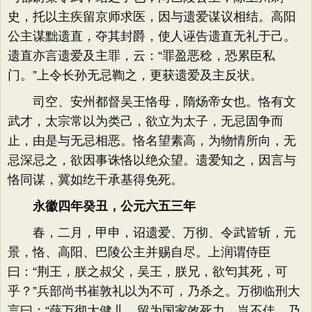
史，托以主疾留京师求医，因与遗爱谋议相结。高阳
公主谋黜遗直，夺其封爵，使人诬告遗直无礼于己。
遗直亦言遗爱及主罪，云：“罪盈恶稔，恐累臣私
门。”上令长孙无忌鞫之，更获遗爱及主反状。
司空、安州都督吴王恪母，隋炀帝女也。恪有文
武才，太宗常以为类己，欲立为太子，无忌固争而
止，由是与无忌相恶。恪名望素高，为物情所向，无
忌深忌之，欲因事诛恪以绝众望。遗爱知之，因言与
恪同谋，冀如纥干承基得免死。
永徽四年癸丑，公元六五三年
春，二月，甲申，诏遗爱、万彻、令武皆斩，元
景，恪、高阳、巴陵公主并赐自尽。上润谓侍臣
曰：“荆王，朕之叔父，吴王，朕兄，欲匄其死，可
乎？”兵部尚书崔敦礼以为不可，乃杀之。万彻临刑大
言曰：“薛万彻大健儿，留为国家效死力，岂不佳，乃