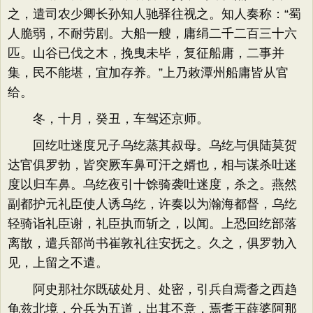
之，遣司农少卿长孙知人驰驿往视之。知人奏称：“蜀
人脆弱，不耐劳剧。大船一艘，庸绢二千二百三十六
匹。山谷已伐之木，挽曳未毕，复征船庸，二事并
集，民不能堪，宜加存养。”上乃敕潭州船庸皆从官
给。
冬，十月，癸丑，车驾还京师。
回纥吐迷度兄子乌纥蒸其叔母。乌纥与俱陆莫贺
达官俱罗勃，皆突厥车鼻可汗之婿也，相与谋杀吐迷
度以归车鼻。乌纥夜引十馀骑袭吐迷度，杀之。燕然
副都护元礼臣使人诱乌纥，许奏以为瀚海都督，乌纥
轻骑诣礼臣谢，礼臣执而斩之，以闻。上恐回纥部落
离散，遣兵部尚书崔敦礼往安抚之。久之，俱罗勃入
见，上留之不遣。
阿史那社尔既破处月、处密，引兵自焉耆之西趋
龟兹北境，分兵为五道，出其不意，焉耆王薛婆阿那