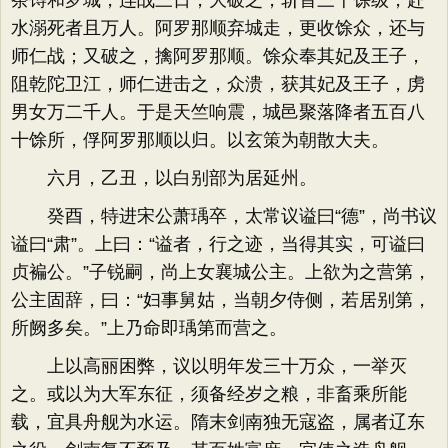
茶馎和罗城，连战三日，大破之，斩首三千馀级，赴
水溺死者且万人。阿罗那顺弃城走，更收馀众，还与
师仁战；又破之，擒阿罗那顺。馀众奉其妃及王子，
阻乾陀卫江，师仁进击之，众溃，获其妃及王子，虏
男女万二千人。于是天竺响震，城邑聚落降者五百八
十馀所，俘阿罗那顺以归。以玄策为朝散大夫。
六月，乙丑，以白别部为居延州。
癸酉，特进宋公萧瑀卒，太常议谥曰“德”，尚书议
谥曰“肃”。上曰：“谥者，行之迹，当得其实，可谥曰
贞褊公。”子锐嗣，尚上女襄城公主。上欲为之营第，
公主固辞，曰：“妇事舅姑，当朝夕侍侧，若居别第，
所阙多矣。”上乃命即瑀第而营之。
上以高丽困弊，议以明年发三十万众，一举灭
之。或以为大军东征，须备经岁之粮，非畜乘所能
载，宜具舟舰为水运。隋末剑南独无寇盗，属者辽东