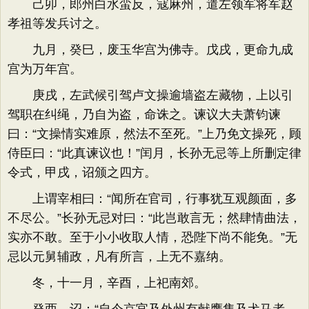
己卯，郎州白水蛮反，寇麻州，遣左领军将军赵
孝祖等发兵讨之。
九月，癸巳，废玉华宫为佛寺。戊戌，更命九成
宫为万年宫。
庚戌，左武候引驾卢文操逾墙盗左藏物，上以引
驾职在纠绳，乃自为盗，命诛之。谏议大夫萧钧谏
曰：“文操情实难原，然法不至死。”上乃免文操死，顾
侍臣曰：“此真谏议也！”闰月，长孙无忌等上所删定律
令式，甲戌，诏颁之四方。
上谓宰相曰：“闻所在官司，行事犹互观颜面，多
不尽公。”长孙无忌对曰：“此岂敢言无；然肆情曲法，
实亦不敢。至于小小收取人情，恐陛下尚不能免。”无
忌以元舅辅政，凡有所言，上无不嘉纳。
冬，十一月，辛酉，上祀南郊。