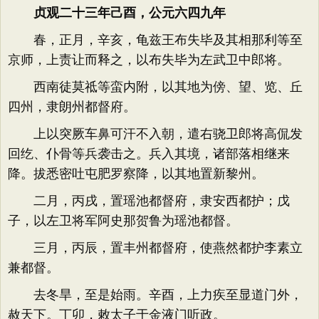
贞观二十三年己酉，公元六四九年
春，正月，辛亥，龟兹王布失毕及其相那利等至
京师，上责让而释之，以布失毕为左武卫中郎将。
西南徒莫祗等蛮内附，以其地为傍、望、览、丘
四州，隶朗州都督府。
上以突厥车鼻可汗不入朝，遣右骁卫郎将高侃发
回纥、仆骨等兵袭击之。兵入其境，诸部落相继来
降。拔悉密吐屯肥罗察降，以其地置新黎州。
二月，丙戌，置瑶池都督府，隶安西都护；戊
子，以左卫将军阿史那贺鲁为瑶池都督。
三月，丙辰，置丰州都督府，使燕然都护李素立
兼都督。
去冬旱，至是始雨。辛酉，上力疾至显道门外，
赦天下。丁卯，敕太子于金液门听政。