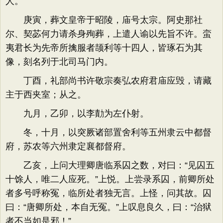
人。
庚寅，葬文皇帝于昭陵，庙号太宗。阿史那社
尔、契苾何力请杀身殉葬，上遣人谕以先旨不许。蛮
夷君长为先帝所擒服者颉利等十四人，皆琢石为其
像，刻名列于北司马门内。
丁酉，礼部尚书许敬宗奏弘农府君庙应毁，请藏
主于西夹室；从之。
九月，乙卯，以李勣为左仆射。
冬，十月，以突厥诸部置舍利等五州隶云中都督
府，苏农等六州隶定襄都督府。
乙亥，上问大理卿唐临系囚之数，对曰：“见囚五
十馀人，唯二人应死。”上悦。上尝录系囚，前卿所处
者多号呼称冤，临所处者独无言。上怪，问其故。囚
曰：“唐卿所处，本自无冤。”上叹息良久，曰：“治狱
者不当如是邪！”