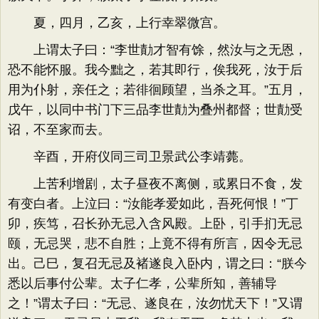
夏，四月，乙亥，上行幸翠微宫。
上谓太子曰：“李世勣才智有馀，然汝与之无恩，
恐不能怀服。我今黜之，若其即行，俟我死，汝于后
用为仆射，亲任之；若徘徊顾望，当杀之耳。”五月，
戊午，以同中书门下三品李世勣为叠州都督；世勣受
诏，不至家而去。
辛酉，开府仪同三司卫景武公李靖薨。
上苦利增剧，太子昼夜不离侧，或累日不食，发
有变白者。上泣曰：“汝能孝爱如此，吾死何恨！”丁
卯，疾笃，召长孙无忌入含风殿。上卧，引手扪无忌
颐，无忌哭，悲不自胜；上竟不得有所言，因令无忌
出。己巳，复召无忌及褚遂良入卧内，谓之曰：“朕今
悉以后事付公辈。太子仁孝，公辈所知，善辅导
之！”谓太子曰：“无忌、遂良在，汝勿忧天下！”又谓