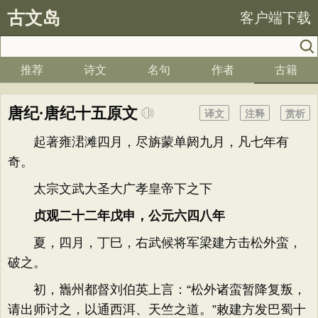
古文岛
客户端下载
推荐
诗文
名句
作者
古籍
唐纪·唐纪十五原文
译文
注释
赏析
起著雍涒滩四月，尽旃蒙单阏九月，凡七年有
奇。
太宗文武大圣大广孝皇帝下之下
贞观二十二年戊申，公元六四八年
夏，四月，丁巳，右武候将军梁建方击松外蛮，
破之。
初，巂州都督刘伯英上言：“松外诸蛮暂降复叛，
请出师讨之，以通西洱、天竺之道。”敕建方发巴蜀十