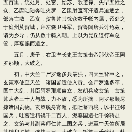
五百里，统处月、处密、始苏、歌逻禄、失毕五姓之
众。乙毘咄陆奔吐火罗，乙毘射匮可汗遣兵迫逐之，
部落亡散。乙亥，贺鲁帅其馀众数千帐内属，诏处之
于庭州莫贺城，拜左骁卫将军。贺鲁闻唐兵讨龟兹，
请为乡导，仍从数十骑入朝。上以为昆丘道行军总
管，厚宴赐而遣之。
五月，庚子，右卫率长史王玄策击帝那伏帝王阿
罗那顺，大破之。
初，中天竺王尸罗逸多兵最强，四天竺皆臣之，
玄策奉使至天竺，诸国皆遣使入贡。会尸罗逸多卒，
国中大乱，其臣阿罗那顺自立，发胡兵攻玄策；玄策
帅从者三十人与战，力不敌，悉为所擒，阿罗那顺尽
掠诸国贡物。玄策脱身宵遁，抵吐蕃西境，以书征邻
国兵，吐蕃遣精锐千二百人、泥婆国遣七千馀骑赴
之。玄策与其副蒋师仁帅二国之兵，进至中天竺所居