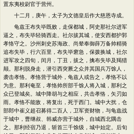
置东夷校尉官于营州。
十二月，庚午，太子为文德皇后作大慈恩寺成。
龟兹王布失毕既败，走保都城，阿史那社尔进军
逼之，布失毕轻骑西走。社尔拔其城，使安西都护郭
孝恪守之。沙州刺史苏海政、尚辇奉御薛万备帅精骑
追布失毕，行六百里，布失毕窘急，保拨换城，社尔
进军攻之四旬，闰月，丁丑，拔之，擒布失毕及羯猎
颠。那利脱身走，潜引西突厥之众并其国兵万馀人，
袭击孝恪。孝恪营于城外，龟兹人或告之，孝恪不以
为意。那利奄至，孝恪帅所部千馀人将入城，那利之
众已登城矣。城中降胡与之相应，共击孝恪，矢刃如
雨。孝恪不能敌，将复出，死于西门。城中大扰，仓
部郎中崔义超召募得二百人，卫军资财物，与龟兹战
于城中，曹继叔、韩威亦营于城外，自城西北隅击
之。那利经宿乃退，斩首三千馀级，城中始定。后旬