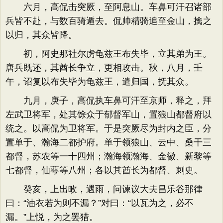
六月，高侃击突厥，至阿息山。车鼻可汗召诸部
兵皆不赴，与数百骑遁去。侃帅精骑追至金山，擒之
以归，其众皆降。
初，阿史那社尔虏龟兹王布失毕，立其弟为王。
唐兵既还，其酋长争立，更相攻击。秋，八月，壬
午，诏复以布失毕为龟兹王，遣归国，抚其众。
九月，庚子，高侃执车鼻可汗至京师，释之，拜
左武卫将军，处其馀众于郁督军山，置狼山都督府以
统之。以高侃为卫将军。于是突厥尽为封内之臣，分
置单于、瀚海二都护府。单于领狼山、云中、桑干三
都督，苏农等一十四州；瀚海领瀚海、金徽、新黎等
七都督，仙萼等八州；各以其酋长为都督、刺史。
癸亥，上出畋，遇雨，问谏议大夫昌乐谷那律
曰：“油衣若为则不漏？”对曰：“以瓦为之，必不
漏。”上悦，为之罢猎。