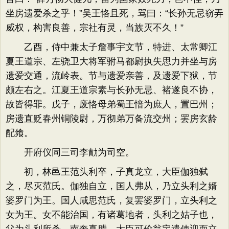
坐房遗爱杀之乎！”吴王恪且死，骂曰：“长孙无忌窃弄
威权，构害良善，宗社有灵，当族灭不久！”
乙酉，侍中兼太子詹事宇文节，特进、太常卿江
夏王道宗、左骁卫大将军驸马都尉执失思力并坐与房
遗爱交通，流岭表。节与遗爱亲善，及遗爱下狱，节
颇左右之。江夏王道宗素与长孙无忌、褚遂良不协，
故皆得罪。戊子，废恪母弟蜀王愔为庶人，置巴州；
房遗直贬春州铜陵尉，万彻弟万备流交州；罢房玄龄
配飨。
开府仪同三司李勣为司空。
初，林邑王范头利卒，子真龙立，大臣伽独弑
之，尽灭范氏。伽独自立，国人弗从，乃立头利之婿
婆罗门为王。国人咸思范氏，复罢婆罗门，立头利之
女为王。女不能治国，有诸葛地者，头利之姑子也，