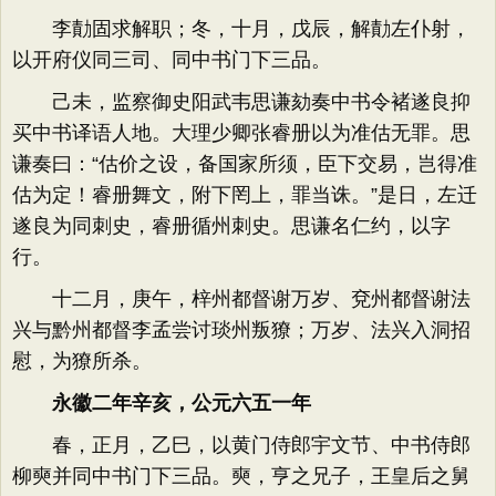
李勣固求解职；冬，十月，戊辰，解勣左仆射，
以开府仪同三司、同中书门下三品。
己未，监察御史阳武韦思谦劾奏中书令褚遂良抑
买中书译语人地。大理少卿张睿册以为准估无罪。思
谦奏曰：“估价之设，备国家所须，臣下交易，岂得准
估为定！睿册舞文，附下罔上，罪当诛。”是日，左迁
遂良为同刺史，睿册循州刺史。思谦名仁约，以字
行。
十二月，庚午，梓州都督谢万岁、兗州都督谢法
兴与黔州都督李孟尝讨琰州叛獠；万岁、法兴入洞招
慰，为獠所杀。
永徽二年辛亥，公元六五一年
春，正月，乙巳，以黄门侍郎宇文节、中书侍郎
柳奭并同中书门下三品。奭，亨之兄子，王皇后之舅