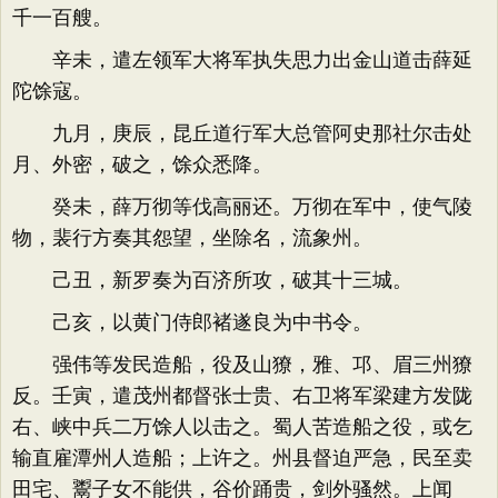
千一百艘。
辛未，遣左领军大将军执失思力出金山道击薛延
陀馀寇。
九月，庚辰，昆丘道行军大总管阿史那社尔击处
月、外密，破之，馀众悉降。
癸未，薛万彻等伐高丽还。万彻在军中，使气陵
物，裴行方奏其怨望，坐除名，流象州。
己丑，新罗奏为百济所攻，破其十三城。
己亥，以黄门侍郎褚遂良为中书令。
强伟等发民造船，役及山獠，雅、邛、眉三州獠
反。壬寅，遣茂州都督张士贵、右卫将军梁建方发陇
右、峡中兵二万馀人以击之。蜀人苦造船之役，或乞
输直雇潭州人造船；上许之。州县督迫严急，民至卖
田宅、鬻子女不能供，谷价踊贵，剑外骚然。上闻