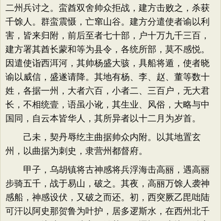
二州兵讨之。蛮酋双舍帅众拒战，建方击败之，杀获
千馀人。群蛮震慑，亡窜山谷。建方分遣使者谕以利
害，皆来归附，前后至者七十部，户十万九千三百，
建方署其酋长蒙和等为县令，各统所部，莫不感悦。
因遣使诣西洱河，其帅杨盛大骇，具船将遁，使者晓
谕以威信，盛遂请降。其地有杨、李、赵、董等数十
姓，各据一州，大者六百，小者二、三百户，无大君
长，不相统壹，语虽小讹，其生业、风俗，大略与中
国同，自云本皆华人，其所异者以十二月为岁首。
己未，契丹辱纥主曲据帅众内附。以其地置玄
州，以曲据为刺史，隶营州都督府。
甲子，乌胡镇将古神感将兵浮海击高丽，遇高丽
步骑五千，战于易山，破之。其夜，高丽万馀人袭神
感船，神感设伏，又破之而还。初，西突厥乙毘咄陆
可汗以阿史那贺鲁为叶护，居多逻斯水，在西州北千