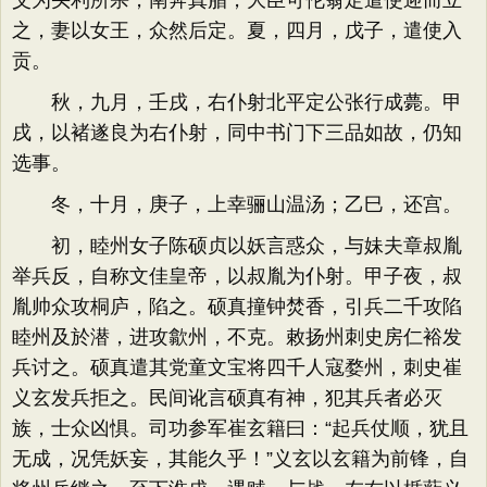
父为头利所杀，南奔真腊，大臣可伦翁定遣使迎而立
之，妻以女王，众然后定。夏，四月，戊子，遣使入
贡。
秋，九月，壬戌，右仆射北平定公张行成薨。甲
戌，以褚遂良为右仆射，同中书门下三品如故，仍知
选事。
冬，十月，庚子，上幸骊山温汤；乙巳，还宫。
初，睦州女子陈硕贞以妖言惑众，与妹夫章叔胤
举兵反，自称文佳皇帝，以叔胤为仆射。甲子夜，叔
胤帅众攻桐庐，陷之。硕真撞钟焚香，引兵二千攻陷
睦州及於潜，进攻歙州，不克。敕扬州刺史房仁裕发
兵讨之。硕真遣其党童文宝将四千人寇婺州，刺史崔
义玄发兵拒之。民间讹言硕真有神，犯其兵者必灭
族，士众凶惧。司功参军崔玄籍曰：“起兵仗顺，犹且
无成，况凭妖妄，其能久乎！”义玄以玄籍为前锋，自