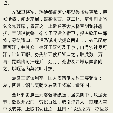
也。
左骁卫将军、瑶池都督阿史那贺鲁招集离散，庐
帐渐盛，闻太宗崩，谋袭取西、庭二州。庭州刺史骆
弘义知其谋，表言之，上遣通事舍人桥宝明驰往慰
抚。宝明说贺鲁，令长子咥运入宿卫，授右骁卫中郎
将，寻复遣归。咥运乃说其父拥众西走，击破乙毘射
匮可汗，并其众，建牙于双河及千泉，自号沙钵罗可
汗，咄陆五啜、努失毕五俟斤皆归之，胜兵数十万，
与乙毘咄陆可汗连兵，处月、处密及西域诸国多附
之。以咥运为莫贺咄叶护。
焉耆王婆伽利卒，国人表请复立故王突骑支；
夏，四月，诏加突骑支右武卫将军，遣还国。
金州刺史滕王元婴骄奢纵逸，居亮阴中，畋游无
节，数夜开城门，劳扰百姓，或引弹弹人，或埋人雪
中以戏笑。上赐书切让之，且曰：“取适之方，亦应多