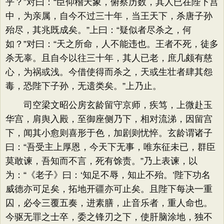
乎？”对曰：“臣仰稽天象，俯察历数，其人已在陛下宫
中，为亲属，自今不过三十年，当王天下，杀唐子孙
殆尽，其兆既成矣。”上曰：“疑似者尽杀之，何
如？”对曰：“天之所命，人不能违也。王者不死，徒多
杀无辜。且自今以往三十年，其人已老，庶几颇有慈
心，为祸或浅。今借使得而杀之，天或生壮者肆其怨
毒，恐陛下子孙，无遗类矣。”上乃止。
司空梁文昭公房玄龄留守京师，疾笃，上微赴玉
华宫，肩舆入殿，至御座侧乃下，相对流涕，因留宫
下，闻其小愈则喜形于色，加剧则忧悴。玄龄谓诸子
曰：“吾受主上厚恩，今天下无事，唯东征未已，群臣
莫敢谏，吾知而不言，死有馀责。”乃上表谏，以
为：“《老子》曰：‘知足不辱，知止不殆。’陛下功名
威德亦可足矣，拓地开疆亦可止矣。且陛下每决一重
囚，必令三覆五奏，进素膳，止音乐者，重人命也。
今驱无罪之士卒，委之锋刃之下，使肝脑涂地，独不