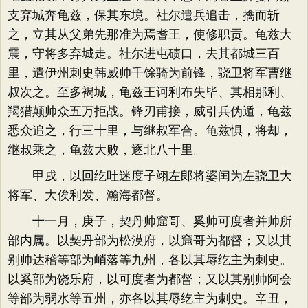
支弃城奔龟兹，保其东境。社尔遣兵追击，擒而斩
之，立其从父弟先那准为焉耆王，使修职贡。龟兹大
震，守将多弃城走。社尔进屯碛口，去其都城三百
里，遣伊州刺史韩威帅千馀骑为前锋，骁卫将军曹继
叔次之。至多褐城，龟兹王诃利布失毕、其相那利、
羯猎颠帅众五万拒战。锋刃甫接，威引兵伪遁，龟兹
悉众追之，行三十里，与继叔军合。龟兹惧，将却，
继叔乘之，龟兹大败，逐北八十里。
甲戌，以回纥吐迷度子翊左郎将婆闰为左骁卫大
将军、大俟利发、瀚海都督。
十一月，庚子，契丹帅窟哥、奚帅可度者并帅所
部内属。以契丹部为松漠府，以窟哥为都督；又以其
别帅达稽等部为峭落等九州，各以其辱纥主为刺史。
以奚部为饶乐府，以可度者为都督；又以其别帅阿会
等部为弱水等五州，亦各以其辱纥主为刺史。辛丑，