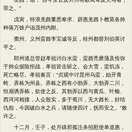
癸酉，诏：“自今京官及外州有献鹰隼及犬马者，
罪之。”
戊寅，特浪羌酋董悉奉求、辟惠羌酋卜檐莫各帅
种落万馀户诣茂州内附。
窦州、义州蛮酋李宝诚等反，桂州都督刘伯英讨
平之。
郎州道总管赵孝祖讨白水蛮，蛮酋秃磨蒲及俭弥
于帅众据险拒战，孝祖皆击斩之。会大雪，蛮饥冻，
死亡略尽。孝祖奏言：“贞观中讨昆州乌蛮，始开青
蛉、弄栋为州县。弄栋之西有小勃弄、大勃弄二川，
恒扇诱弄栋，欲使之反。其勃弄以西与黄瓜、叶榆、
西洱河相接，人众殷实，多于蜀川，无大酋长，好结
仇怨，今因破白水之兵，请随便四讨，抚而安之。”敕
许之。
十二月，壬子，处月硃邪孤注杀招慰使单道惠，