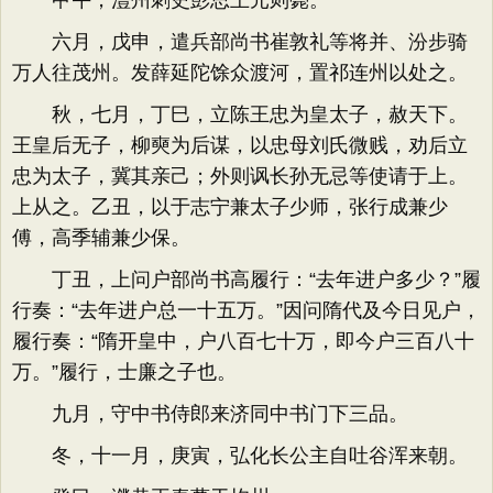
甲午，澧州刺史彭思王元则薨。
六月，戊申，遣兵部尚书崔敦礼等将并、汾步骑
万人往茂州。发薛延陀馀众渡河，置祁连州以处之。
秋，七月，丁巳，立陈王忠为皇太子，赦天下。
王皇后无子，柳奭为后谋，以忠母刘氏微贱，劝后立
忠为太子，冀其亲己；外则讽长孙无忌等使请于上。
上从之。乙丑，以于志宁兼太子少师，张行成兼少
傅，高季辅兼少保。
丁丑，上问户部尚书高履行：“去年进户多少？”履
行奏：“去年进户总一十五万。”因问隋代及今日见户，
履行奏：“隋开皇中，户八百七十万，即今户三百八十
万。”履行，士廉之子也。
九月，守中书侍郎来济同中书门下三品。
冬，十一月，庚寅，弘化长公主自吐谷浑来朝。