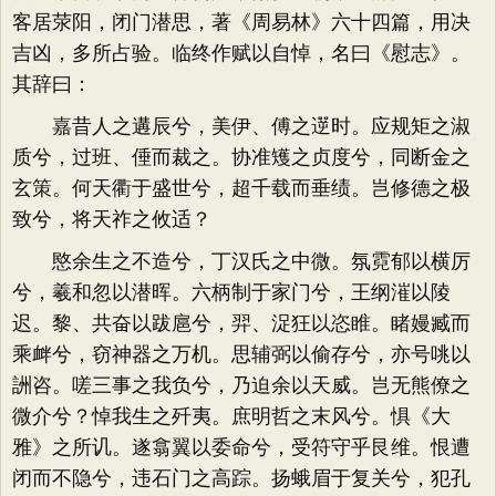
客居荥阳，闭门潜思，著《周易林》六十四篇，用决
吉凶，多所占验。临终作赋以自悼，名曰《慰志》。
其辞曰：
嘉昔人之遘辰兮，美伊、傅之遻时。应规矩之淑
质兮，过班、倕而裁之。协准矱之贞度兮，同断金之
玄策。何天衢于盛世兮，超千载而垂绩。岂修德之极
致兮，将天祚之攸适？
愍余生之不造兮，丁汉氏之中微。氛霓郁以横厉
兮，羲和忽以潜晖。六柄制于家门兮，王纲漼以陵
迟。黎、共奋以跋扈兮，羿、浞狂以恣睢。睹嫚臧而
乘衅兮，窃神器之万机。思辅弼以偷存兮，亦号咷以
詶咨。嗟三事之我负兮，乃迫余以天威。岂无熊僚之
微介兮？悼我生之歼夷。庶明哲之末风兮。惧《大
雅》之所讥。遂翕翼以委命兮，受符守乎艮维。恨遭
闭而不隐兮，违石门之高踪。扬蛾眉于复关兮，犯孔