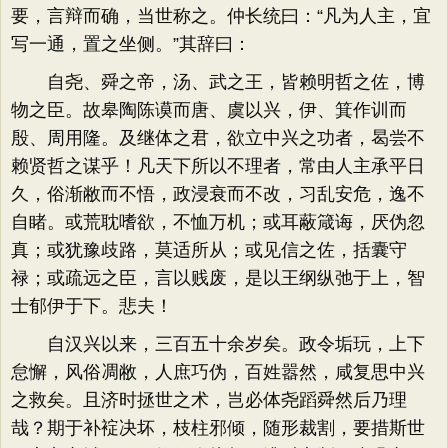
要，言辩而确，当世称之。仲长统曰：“凡为人主，宜
写一通，置之坐侧。”其辞曰：
自尧、舜之帝，汤、武之王，皆赖明哲之佐，博
物之臣。故皋陶陈谟而唐、虞以兴，伊、箕作训而
殷、周用隆。及继体之君，欲立中兴之功者，曷尝不
赖贤哲之谋乎！凡天下所以不理者，常由人主承平日
久，俗渐敝而不悟，政浸衰而不改，习乱安危，逸不
自睹。或荒耽嗜欲，不恤万机；或耳蔽箴诲，厌伪忽
真；或犹豫歧路，莫适所从；或见信之佐，括囊守
禄；或疏远之臣，言以贱废，是以王纲纵弛于上，智
士郁伊于下。悲夫！
自汉兴以来，三百五十余岁矣。政令垢玩，上下
怠懈，风俗凋敝，人庶巧伪，百姓嚣然，咸复思中兴
之救矣。且济时拯世之术，岂必体尧蹈舜然后乃理
哉？期于补䘺决坏，枝柱邪倾，随形裁割，要措斯世