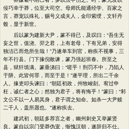
莽嫌诸不附己者，多以法中伤之。时，篆兄发以
佞巧幸于莽，位至大司空。母师氏能通经学、百家之
言，莽宠以殊礼，赐号义成夫人，金印紫绶，文轩丹
毂，显于新世。
后以篆为建新大尹，篆不得已，及叹曰：“吾生无
妄之世，值浇、羿之君，上有老母，下有兄弟，安得
独洁己而危所生哉！”乃遂单车到官，称疾不视事，三
年不行县。门下掾倪敞谏，篆乃强起班春。所至之
县，狱犴填满。篆垂涕曰：“嗟乎！刑罚不中，乃陷人
于阱。此皆何罪，而至于是！”遂平理，所出二千余
人。掾吏叩头谏曰：“朝廷初政，州牧峻刻。宥过申
枉，诚仁者之心；然独为君子，将有悔乎！”篆曰：“邾
文公不以一人易其身，君子谓之知命。如杀一大尹赎
二千人，盖所愿也。”遂称疾去。
建武初，朝廷多荐言之者，幽州刺史又举篆贤
良。篆自以宗门受莽伪宠，惭愧汉朝，遂辞归不仕。