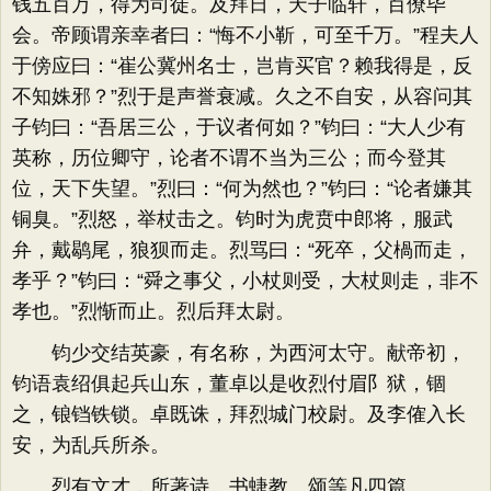
钱五百万，得为司徒。及拜日，天子临轩，百僚毕
会。帝顾谓亲幸者曰：“悔不小靳，可至千万。”程夫人
于傍应曰：“崔公冀州名士，岂肯买官？赖我得是，反
不知姝邪？”烈于是声誉衰减。久之不自安，从容问其
子钧曰：“吾居三公，于议者何如？”钧曰：“大人少有
英称，历位卿守，论者不谓不当为三公；而今登其
位，天下失望。”烈曰：“何为然也？”钧曰：“论者嫌其
铜臭。”烈怒，举杖击之。钧时为虎贲中郎将，服武
弁，戴鹖尾，狼狈而走。烈骂曰：“死卒，父楇而走，
孝乎？”钧曰：“舜之事父，小杖则受，大杖则走，非不
孝也。”烈惭而止。烈后拜太尉。
钧少交结英豪，有名称，为西河太守。献帝初，
钧语袁绍俱起兵山东，董卓以是收烈付眉阝狱，锢
之，锒铛铁锁。卓既诛，拜烈城门校尉。及李傕入长
安，为乱兵所杀。
烈有文才，所著诗、书蜨教、颂等凡四篇。