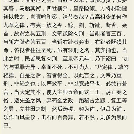
王之敝，值厄运之会。自数世以来，政多恩贡，驭委
其辔，马骀其衔，四牡横奔，皇路险倾。方将柑勒鞬
辀以救之，岂暇鸣和銮，清节奏哉？昔高祖令萧何作
九章之律，有夷三族之令，黥、劓、斩趾、断舌、枭
首，故谓之具五刑。文帝虽除肉刑，当劓者笞三百，
当斩左趾者笞五百，当斩右趾者弃市。右趾者既殒其
命，笞挞者往往至死，虽有轻刑之名，其实捅也。当
此之时，民皆思复肉刑。至景帝元年，乃下诏曰：“加
笞与重罪无异，幸而不死，不可为人。”乃定律，减笞
轻捶。自是之后，笞者得全。以此言之，文帝乃重
刑，非轻之也；以严致平，非以宽致平也。必欲行若
言，当大定其本，使人主师五帝而式三王，荡亡秦之
俗，遵先圣之风，弃苟全之政，蹈稽古之踪，复五等
之爵，立井田之制。然后选稷、契为佐，伊吕为辅，
乐作而凤皇仪，击石而百兽舞。若不然，则多为累而
已。