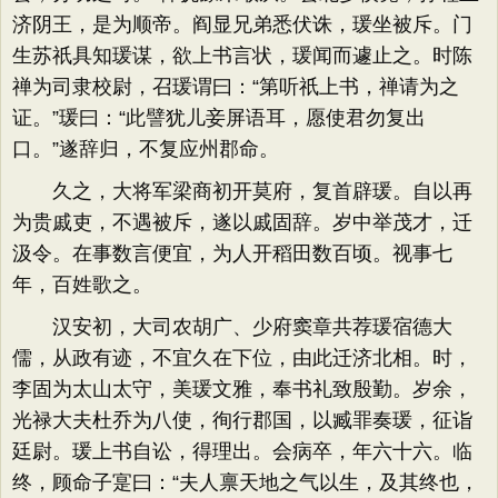
济阴王，是为顺帝。阎显兄弟悉伏诛，瑗坐被斥。门
生苏祇具知瑗谋，欲上书言状，瑗闻而遽止之。时陈
禅为司隶校尉，召瑗谓曰：“第听祇上书，禅请为之
证。”瑗曰：“此譬犹儿妾屏语耳，愿使君勿复出
口。”遂辞归，不复应州郡命。
久之，大将军梁商初开莫府，复首辟瑗。自以再
为贵戚吏，不遇被斥，遂以戚固辞。岁中举茂才，迁
汲令。在事数言便宜，为人开稻田数百顷。视事七
年，百姓歌之。
汉安初，大司农胡广、少府窦章共荐瑗宿德大
儒，从政有迹，不宜久在下位，由此迁济北相。时，
李固为太山太守，美瑗文雅，奉书礼致殷勤。岁余，
光禄大夫杜乔为八使，徇行郡国，以臧罪奏瑗，征诣
廷尉。瑗上书自讼，得理出。会病卒，年六十六。临
终，顾命子寔曰：“夫人禀天地之气以生，及其终也，