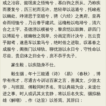
戒之冶容。懿氓蚩之悟悔兮，慕白驹之所从。乃称疾
而屡复兮，历三祀而见许。悠轻举以远遁兮，托峻峞
以幽处。竫潜思于至赜兮，骋《六经》之奥府。皇再
命而绍恤兮，乃云眷乎建武。运欃枪以电埽兮，清六
合之土宇。圣德滂以横被兮，黎庶恺以鼓舞。辟四门
以博延兮，彼幽牧之我举。分画定而计决兮，岂云贲
乎鄙耇，遂悬车以絷马兮，绝时俗之进取。叹暮春之
成服兮，阖衡门以埽轨。聊优游以永日兮，守性命以
尽齿。贵启体之归全兮，庶不忝乎先子。
篆生毅，以疾隐身不仕。
毅生骃，年十三能通《诗》《易》《春秋》，博
学有伟才，尽通古今训诂百家之言，善属文。少游太
学，与班固、傅毅同时齐名。常以典籍为业，未遑仕
进之事。时人或讥其太玄静，将以后名失实。骃拟杨
雄《解嘲》，作《达旨》以答焉。其辞曰：