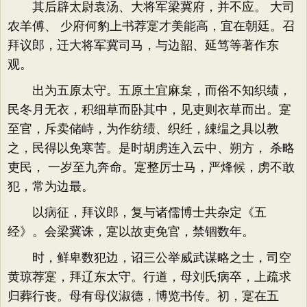
其后辟太尉袁汤、大将军梁冀府，并不应。 大司
农羊傅、 少府何豹上书荐寔才美能高，宜在朝廷。召
拜议郎，迁大将军冀司马，与边韶、延笃等著作东
观。
出为五原太守。五原土宜麻枲，而俗不知织绩，
民冬月无衣，积细草而卧其中，见吏则衣草而出。寔
至官，斥卖储峙，为作纺绩、织纴，綀缊之具以教
之，民得以免寒苦。是时胡虏连入云中、朔方， 杀略
吏民， 一岁至九奔命。寔整厉士马，严烽候，虏不敢
犯，常为边最。
以病征，拜议郎，复与诸儒博士共杂定《五
经》。会梁冀诛，寔以故吏免官，禁锢数年。
时，鲜卑数犯边，诏三公举威武谋略之士，司空
黄琼荐寔，拜辽东太守。行道，母刘氏病卒，上疏求
归葬行丧。母有母仪淑德，博览书传。初，寔在五