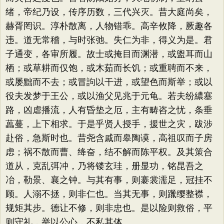
绪，帝纪乃设，传序历数，三代兴灭。昔大庭尚矣，
赫胥罔识。淳朴散离，人物错乖。高辛攸降，厥趣各
违。道无常稽，与时张弛。失仁为非，得义为是。君
子通变，各审所履。故士或掩目而渊潜，或盥耳而山
栖；或草耕而仅饱，或木茹而长饥；或重聘而不来，
或屡黜而不去；或冒訽以干进，或望色而斯举；或以
役夫发梦于王公，或以渔父见兆于元龟。若夫纷繷塞
路，凶虐播流，人有昏垫之厄，主有畴咨之忧，条垂
藟蔓，上下相求。于是乎贤人授手，援世之灾，跋涉
赴俗，急斯时也。昔尧含戚而皋陶谟，高祖叹而子房
虑；祸不散而曹、绛奋，结不解而陈平权。及其策合
道从，克乱弭冲，乃将镂玄珪，册显功，铭昆吾之
冶，勒景、襄之钟。与其有事，则褰裳濡足，冠挂不
顾。人溺不拯，则非仁也。当其无事，则躐缨整襟，
规矩其步。德让不修，则非忠也。是以险则救俗，平
则守礼，举以公心，不私其体。