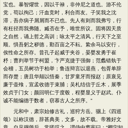
宝也。暴智燿世，因以干禄，非仲尼之道也。游不伦
党，苟以徇己；汗血竞时，利合而友。子笑我之沈
滞，吾亦病子屑屑而不已也。先人有则而我弗亏，行
有枉径而我弗随。臧否在予，唯世所议。固将因天质
之自然，诵上哲之高训；咏太平之清风，行天下之至
顺。惧吾躬之秽德，勤百亩之不耘。絷余马以安行，
俟性命之所存。昔孔子起威于夹谷，晏婴发勇于崔
杼；曹刿举节于柯盟，卞严克捷于强御；范蠡错埶于
会稽，五员树功于柏举；鲁连辩言以退燕，包胥单辞
而存楚；唐且华颠以悟秦，甘罗童牙而报赵；原衰见
廉于壶飱，宣孟收德于束脯；吴札结信于丘木，展季
效贞于门女；颜回明仁于度毂，程婴显义于赵武。仆
诚不能编德于数者，窃慕古人之所序。”
元和中，肃宗始修古礼，巡狩方岳。骃上《四巡
颂》以称汉德，辞甚典美，文多，故不载。帝雅好文
章，自见骃颂后，常嗟叹之，谓侍中窦宪曰：“卿宁知