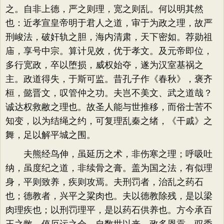
之。自非上德，严之则理，宽之则乱。何以明其然
也：近孝宣皇帝明于君人之道，审于为政之理，故严
刑峻法，破奸轨之胆，海内清肃，天下密如。荐勋祖
庙，享号中宗。算计见效，优于孝文。及元帝即位，
多行宽政，卒以堕损，威权始夺，遂为汉室基祸之
主。政道得失，于斯可监。昔孔子作《春秋》，褒齐
桓，懿晋文，叹管仲之功。夫岂不美文、武之道哉？
诚达权救敝之理也。故圣人能与世推移，而俗士苦不
知变，以为结绳之约，可复理乱秦之绪，《干戚》之
舞，足以解平城之围。
夫熊经鸟伸，虽延历之术，非伤寒之理；呼吸吐
纳，虽度纪之道，非续骨之膏。盖为国之法，有似理
身，平则致养，疾则攻焉。夫刑罚者，治乱之药石
也；德教者，兴平之粱肉也。夫以德教除残，是以梁
肉理疾也；以刑罚理平，是以药石供养也。方今承百