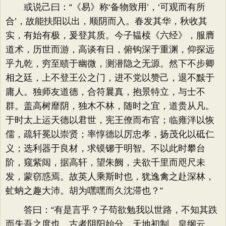
或说己曰：“《易》称‘备物致用’，‘可观而有所
合’，故能扶阳以出，顺阴而入。春发其华，秋收其
实，有始有极，爰登其质。今子韫椟《六经》，服膺
道术，历世而游，高谈有日，俯钩深于重渊，仰探远
乎九乾，穷至赜于幽微，测潜隐之无源。然下不步卿
相之廷，上不登王公之门，进不党以赞己，退不黩于
庸人。独师友道德，合符曩真，抱景特立，与士不
群。盖高树靡阴，独木不林，随时之宜，道贵从凡。
于时太上运天德以君世，宪王僚而布官；临雍泮以恢
儒，疏轩冕以崇贤；率惇德以厉忠孝，扬茂化以砥仁
义；选利器于良材，求镆铘于明智。不以此时攀台
阶，窥紫闼，据高轩，望朱阙，夫欲千里而咫尺未
发，蒙窃惑焉。故英人乘斯时也，犹逸禽之赴深林，
虻蚋之趣大沛。胡为嘿嘿而久沈滞也？”
答曰：“有是言乎？子苟欲勉我以世路，不知其跌
而失吾之度也。古者阴阳始分，天地初制，皇纲云