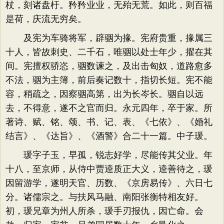
杖，刻诸盘杅。矜矜业业，无殆无荒。如此，则百福
是荷，庆流无穷矣。
及宪为车骑将军，辟骃为掾。宪府贵重，掾属三
十人，皆故刺史、二千石，唯骃以处士年少，擢在其
间。宪擅权骄恣，骃数谏之，及出击匈奴，道路愈多
不法，骃为主簿，前后奏记数十，指切长短。宪不能
容，稍疏之，因察骃高第，出为长岑长。骃自以远
去，不得意，遂不之官而归。永元四年，卒于家。所
著诗、赋、铭、颂、书、记、表、《七依》、《婚礼
结言》、《达旨》、《酒警》合二十一篇。中子瑗。
瑗字子玉，早孤，锐志好学，尽能传其父业。年
十八，至京师，从侍中贾逵质正大义，逵善待之，瑗
因留游学，遂明天官、历数、《京房易传》、六日七
分。诸儒宗之。与扶风马融、南阳张衡特相友好。
初，瑗兄章为州人所杀，瑗手刃报仇，因亡命。会