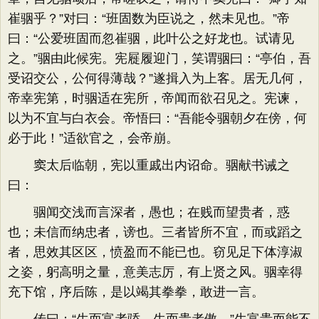
崔骃乎？”对曰：“班固数为臣说之，然未见也。”帝
曰：“公爱班固而忽崔骃，此叶公之好龙也。试请见
之。”骃由此候宪。宪屣履迎门，笑谓骃曰：“亭伯，吾
受诏交公，公何得薄哉？”遂揖入为上客。居无几何，
帝幸宪第，时骃适在宪所，帝闻而欲召见之。宪谏，
以为不宜与白衣会。帝悟曰：“吾能令骃朝夕在傍，何
必于此！”适欲官之，会帝崩。
窦太后临朝，宪以重戚出内诏命。骃献书诫之
曰：
骃闻交浅而言深者，愚也；在贱而望贵者，惑
也；未信而纳忠者，谤也。三者皆所不宜，而或蹈之
者，思效其区区，愤盈而不能已也。窃见足下体淳淑
之姿，躬高明之量，意美志厉，有上贤之风。骃幸得
充下馆，序后陈，是以竭其拳拳，敢进一言。