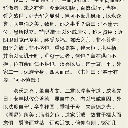
传曰：“生而富者骄，生而贵者傲。”生富贵而能不
骄傲者，未之有也。今宠禄初隆，百僚观行，当尧、
舜之盛世，处光华之显时，岂可不庶几夙夜，以永众
誉，弘申伯之美，致周、邵之事乎？语曰：“不患无
位，患所以立。”昔冯野王以外戚居位，称为贤臣；近
阴卫尉克已复礼，终受多福。郯氏之宗，非不尊也；
阳平之族，非不盛也。重侯累将，建天枢，执斗柄。
其所以获讥于时，垂愆于后者，何也？盖在满而不
挹，位有余而仁不足也。汉兴以后，迄于哀、平，外
家二十，保族全身，四人而己。《书》曰：“鉴于有
殷。”可不慎哉！
窦氏之兴，肇自孝文。二君以淳淑守道，成名先
日；安丰以佐命著德，显自中兴。内以忠诚自固，外
以法度自守，卒享祚国，垂祉于今。夫谦德之光，
《周易》所美；满溢之位，道家所戒。故君子福大而
愈惧，爵隆而益恭。远察近览，俯仰有则，铭诸几