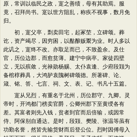
原，常训以临民之政，寔之善绩，母有其助焉。服
竟，召拜尚书。寔以世方阻乱，称疾不视事，数月免
归。
初，寔父卒，剽卖田宅，起冢茔，立碑颂。葬
讫，资产竭尽，因穷困，以酤酿贩鬻为业。时人多以
此讥之，寔终不改。亦取足而已，不致盈余。及仕
官，历位边郡，而愈贫薄。建宁中病卒。家徒四壁
立，无以殡敛，光禄勋杨赐、太仆袁逢、少府段颎为
备棺椁葬具，大鸿胪袁隗树碑颂德。所著碑、论、
箴、铭、答、七言、祠、文、表、记、书凡十五篇。
寔从兄烈，有重名于北州，历位郡守、九卿。灵
帝时，开鸿都门榜卖官爵，公卿州郡下至黄绶各有
差。其富者则先入钱，贫者到官而后倍输，或因常
侍、阿保别自通达。是时，段颎、樊陵、张温等虽有
功勤名誉，然皆先输货财而后登公位。烈时因傅母入