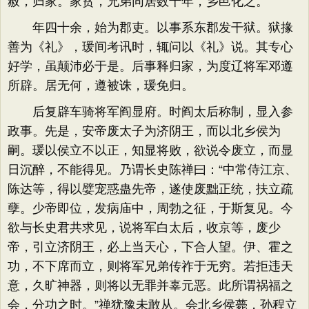
赦，归家。家贫，兄弟同居数十年，乡邑化之。
年四十余，始为郡吏。以事系东郡发干狱。狱掾
善为《礼》，瑗间考讯时，辄问以《礼》说。其专心
好学，虽颠沛必于是。后事释归家，为度辽将军邓遵
所辟。居无何，遵被诛，瑗免归。
后复辟车骑将军阎显府。时阎太后称制，显入参
政事。先是，安帝废太子为济阴王，而以北乡侯为
嗣。瑗以侯立不以正，知显将败，欲说令废立，而显
日沉醉，不能得见。乃谓长史陈禅曰：“中常侍江京、
陈达等，得以嬖宠惑蛊先帝，遂使废黜正统，扶立疏
孽。少帝即位，发病庙中，周勃之征，于斯复见。今
欲与长史君共求见，说将军白太后，收京等，废少
帝，引立济阴王，必上当天心，下合人望。伊、霍之
功，不下席而立，则将军兄弟传祚于无穷。若拒违天
意，久旷神器，则将以无罪并辜元恶。此所谓祸福之
会，分功之时。”禅犹豫未敢从。会北乡侯薨，孙程立