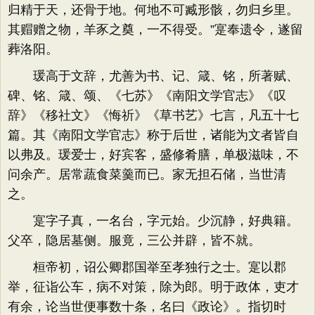
归精于天，还骨于地。何地不可臧形骸，勿归乡里。
其赗赠之物，羊豕之奠，一不得受。”寔奉遗令，遂留
葬洛阳。
瑗高于文辞，尤善为书、记、箴、铭，所著赋、
碑、铭、箴、颂、《七苏》《南阳文学官志》《叹
辞》《移社文》《悔祈》《草书艺》七言，凡五十七
篇。其《南阳文学官志》称于后世，诸能为文者皆自
以弗及。瑗爱士，好宾客，盛修肴膳，单极滋味，不
问余产。居常蔬食菜羹而已。家无担石储，当世清
之。
寔字子真，一名台，字元始。少沉静，好典籍。
父卒，隐居墓侧。服竟，三公并辟，皆不就。
桓帝初，诏公卿郡国举至孝独行之士。寔以郡
举，征诣公车，病不对策，除为郎。明于政体，吏才
有余，论当世便事数十条，名曰《政论》。指切时