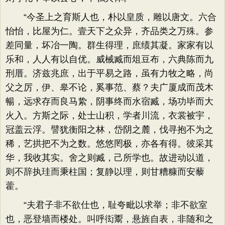
“今圣上之育斯人也，朴以皇质，雕以唐文。六合
怡怡，比屋为仁。壹天下之众异，齐品类之万殊。参
差同量，坏冶一陶。群生得理，庶绩其凝。家家有以
乐和，人人有以自优。威械臧而俎豆布，六典陈而九
刑厝。济兹兆庶，出于平易之路，虽有力牧之略，尚
父之厉，伊、皋不论，奚事范、蔡？夫广厦成而茂木
暢，远求存而良马絷，阴事终而水宿臧，场功毕而大
火入。方斯之际，处士山积，学者川流，衣裳被宇，
冠盖云浮。譬犹衡阳之林，岱阴之麓，伐寻抱不为之
稀，艺拱把不为之数。悠悠罔极，亦各有得。彼采其
华，我收其实。舍之则臧，己所学也。故进动以道，
则不辞执珪而秉柱国；复静以理，则甘糟糠而安藜
藿。
“夫君子非不欲仕也，耻夸毗以求举；非不欲室
也，恶登墙而楼处。叫呼衒鬻，悬旌自表，非随和之