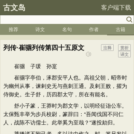
古文岛
客户端下载
推荐
诗文
名句
作者
古籍
列传·崔骃列传第四十五原文
注释
赏析
译文
崔骃 子瑗 孙寔
崔骃字亭伯，涿郡安平人也。高祖父朝，昭帝时
为幽州从事，谏剌史无与燕刺王通。及剌王败，擢为
侍御史。生子舒，历四郡太守，所在有能名。
舒小子篆，王莽时为郡文学，以明经征诣公车。
太保甄丰举为步兵校尉，篆辞曰：“吾闻伐国不问仁
人，战陈不访儒士。此举奚为至哉？”遂投劾归。