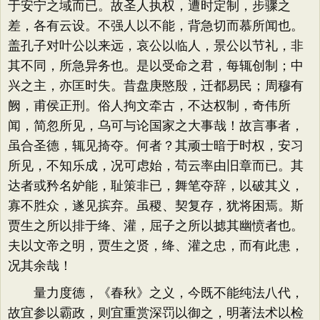
于安宁之域而已。故圣人执权，遭时定制，步骤之
差，各有云设。不强人以不能，背急切而慕所闻也。
盖孔子对叶公以来远，哀公以临人，景公以节礼，非
其不同，所急异务也。是以受命之君，每辄创制；中
兴之主，亦匡时失。昔盘庚愍殷，迁都易民；周穆有
阙，甫侯正刑。俗人拘文牵古，不达权制，奇伟所
闻，简忽所见，乌可与论国家之大事哉！故言事者，
虽合圣德，辄见掎夺。何者？其顽士暗于时权，安习
所见，不知乐成，况可虑始，苟云率由旧章而已。其
达者或矜名妒能，耻策非已，舞笔夺辞，以破其义，
寡不胜众，遂见摈弃。虽稷、契复存，犹将困焉。斯
贾生之所以排于绛、灌，屈子之所以摅其幽愤者也。
夫以文帝之明，贾生之贤，绛、灌之忠，而有此患，
况其余哉！
量力度德，《春秋》之义，今既不能纯法八代，
故宜参以霸政，则宜重赏深罚以御之，明著法术以检