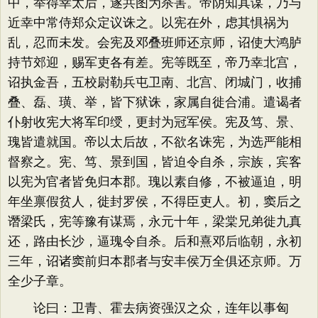
中，举得幸太后，遂共图为杀害。帝阴知其谋，乃与
近幸中常侍郑众定议诛之。以宪在外，虑其惧祸为
乱，忍而未发。会宪及邓叠班师还京师，诏使大鸿胪
持节郊迎，赐军吏各有差。宪等既至，帝乃幸北宫，
诏执金吾，五校尉勒兵屯卫南、北宫、闭城门，收捕
叠、磊、璜、举，皆下狱诛，家属自徙合浦。遣谒者
仆射收宪大将军印绶，更封为冠军侯。宪及笃、景、
瑰皆遣就国。帝以太后故，不欲名诛宪，为选严能相
督察之。宪、笃、景到国，皆迫令自杀，宗族，宾客
以宪为官者皆免归本郡。瑰以素自修，不被逼迫，明
年坐禀假贫人，徙封罗侯，不得臣吏人。初，窦后之
谮梁氏，宪等豫有谋焉，永元十年，梁棠兄弟徙九真
还，路由长沙，逼瑰令自杀。后和熹邓后临朝，永初
三年，诏诸窦前归本郡者与安丰侯万全俱还京师。万
全少子章。
论曰：卫青、霍去病资强汉之众，连年以事匈