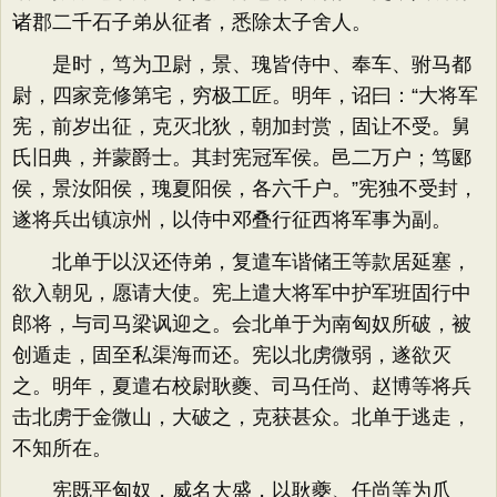
诸郡二千石子弟从征者，悉除太子舍人。
是时，笃为卫尉，景、瑰皆侍中、奉车、驸马都
尉，四家竞修第宅，穷极工匠。明年，诏曰：“大将军
宪，前岁出征，克灭北狄，朝加封赏，固让不受。舅
氏旧典，并蒙爵士。其封宪冠军侯。邑二万户；笃郾
侯，景汝阳侯，瑰夏阳侯，各六千户。”宪独不受封，
遂将兵出镇凉州，以侍中邓叠行征西将军事为副。
北单于以汉还侍弟，复遣车谐储王等款居延塞，
欲入朝见，愿请大使。宪上遣大将军中护军班固行中
郎将，与司马梁讽迎之。会北单于为南匈奴所破，被
创遁走，固至私渠海而还。宪以北虏微弱，遂欲灭
之。明年，夏遣右校尉耿夔、司马任尚、赵博等将兵
击北虏于金微山，大破之，克获甚众。北单于逃走，
不知所在。
宪既平匈奴，威名大盛，以耿夔、任尚等为爪