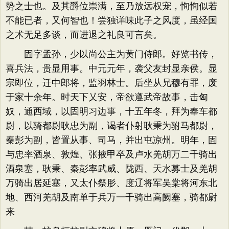
势之士也。及其爵位崇满，至乃放远权宠，恂恂似若
不能已者，又何智也！尝独详味此子之风度，虽经国
之术无足多谈，而进退之礼良可言矣。
固字孟孙，少以尚公主为黄门侍郎。好览书传，
喜兵法，贵显用事。中元元年，袭父友封显亲侯。显
宗即位，迁中郎将，监羽林士。后坐从兄穆有罪，废
于家十余年。时天下乂安，帝欲遵武帝故事，击匈
奴，通西域，以固明习边事，十五年冬，拜为奉车都
尉，以骑都尉耿忠为副，谒者仆射耿秉为驸马都尉，
秦彭为副，皆置从事、司马，并出屯凉州。明年，固
与忠率酒泉、敦煌、张掖甲卒及卢水羌胡万二千骑出
酒泉塞，耿秉、秦彭率武威、陇西、天水募士及羌胡
万骑出居延塞，又太仆祭肜、度辽将军吴棠将河东北
地、西河羌胡及南单于兵万一千骑出高阙塞，骑都尉
来