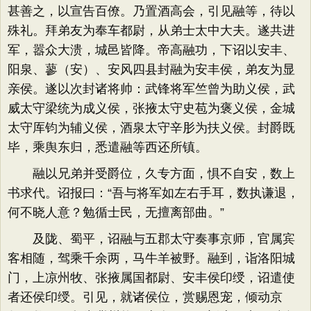
甚善之，以宣告百僚。乃置酒高会，引见融等，待以
殊礼。拜弟友为奉车都尉，从弟士太中大夫。遂共进
军，嚣众大溃，城邑皆降。帝高融功，下诏以安丰、
阳泉、蓼（安）、安风四县封融为安丰侯，弟友为显
亲侯。遂以次封诸将帅：武锋将军竺曾为助义侯，武
威太守梁统为成义侯，张掖太守史苞为褒义侯，金城
太守厍钧为辅义侯，酒泉太守辛肜为扶义侯。封爵既
毕，乘舆东归，悉遣融等西还所镇。
融以兄弟并受爵位，久专方面，惧不自安，数上
书求代。诏报曰：“吾与将军如左右手耳，数执谦退，
何不晓人意？勉循士民，无擅离部曲。”
及陇、蜀平，诏融与五郡太守奏事京师，官属宾
客相随，驾乘千余两，马牛羊被野。融到，诣洛阳城
门，上凉州牧、张掖属国都尉、安丰侯印绶，诏遣使
者还侯印绶。引见，就诸侯位，赏赐恩宠，倾动京