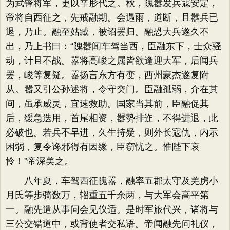
为武锋将军，更以辛肜代之。秋，隗嚣发兵寇安定，
帝将自西征之，先戒融期。会遇雨，道断，且嚣兵已
退，乃止。融至姑臧，被诏罢归。融恐大兵遂久不
出，乃上书曰：“隗嚣闻车驾当西，臣融东下，士众骚
动，计且不战。嚣将高峻之属皆欲逢迎大军，后闻兵
罢，峻等复疑。嚣扬言东方有变，西州豪杰遂复附
从。嚣又引公孙述将，令守突门。臣融孤弱，介在其
间，虽承威灵，宜速救助。国家当其前，臣融促其
后，缓急迭用，首尾相资，嚣势排迮，不得进退，此
必破也。若兵不早进，久生持疑，则外长寇仇，内示
困弱，复令谗邪得有因缘，臣窃忧之。惟陛下哀
怜！”帝深美之。
八年夏，车驾西征隗嚣，融率五郡太守及羌虏小
月氏等步骑数万，辎重五千余两，与大军会高平第
一。融先遣从事问会见仪适。是时军旅代兴，诸将与
三公交错道中，或背使者交私语。帝闻融先问礼仪，