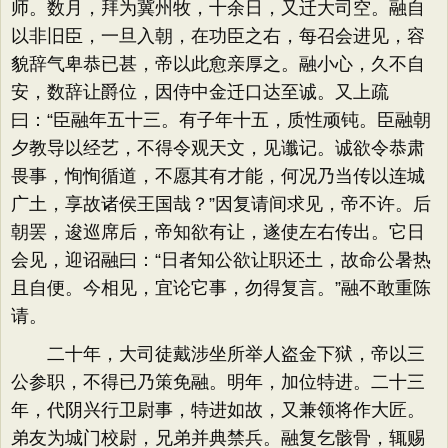
师。数月，拜为冀州牧，十余日，又迁大司空。融自
以非旧臣，一旦入朝，在功臣之右，每召会进见，容
貌辞气卑恭已甚，帝以此愈亲厚之。融小心，久不自
安，数辞让爵位，因侍中金迁口达至诚。又上疏
曰：“臣融年五十三。有子年十五，质性顽钝。臣融朝
夕教导以经艺，不得令观天文，见谶记。诚欲令恭肃
畏事，恂恂循道，不愿其有才能，何况乃当传以连城
广土，享故诸侯王国哉？”因复请间求见，帝不许。后
朝罢，逡巡席后，帝知欲有让，遂使左右传出。它日
会见，迎诏融曰：“日者知公欲让职还土，故命公暑热
且自便。今相见，宜论它事，勿得复言。”融不敢重陈
请。
二十年，大司徒戴涉坐所举人盗金下狱，帝以三
公参职，不得已乃策免融。明年，加位特进。二十三
年，代阴兴行卫尉事，特进如故，又兼领将作大匠。
弟友为城门校尉，兄弟并典禁兵。融复乞骸骨，辄赐