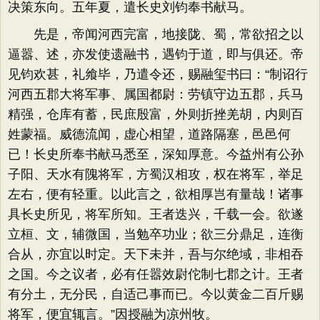
决策东向。五年夏，遣长史刘钧奉书献马。
先是，帝闻河西完富，地接陇、蜀，常欲招之以
逼嚣、述，亦发使遗融书，遇钧于道，即与俱还。帝
见钧欢甚，礼飨毕，乃遣令还，赐融玺书曰：“制诏行
河西五郡大将军事、属国都尉：劳镇守边五郡，兵马
精强，仓库有蓄，民庶殷富，外则折挫羌胡，内则百
姓蒙福。威德流闻，虚心相望，道路隔塞，邑邑何
已！长史所奉书献马悉至，深知厚意。今益州有公孙
子阳、天水有隗将军，方蜀汉相攻，权在将军，举足
左右，便有轻重。以此言之，欲相厚岂有量哉！诸事
具长史所见，将军所知。王者迭兴，千载一会。欲遂
立桓、文，辅微国，当勉卒功业；欲三分鼎足，连衡
合从，亦宜以时定。天下未并，吾与尔绝域，非相吞
之国。今之议者，必有任嚣效尉佗制七郡之计。王者
有分土，无分民，自适己事而已。今以黄金二百斤赐
将军，便宜辄言。”因授融为凉州牧。