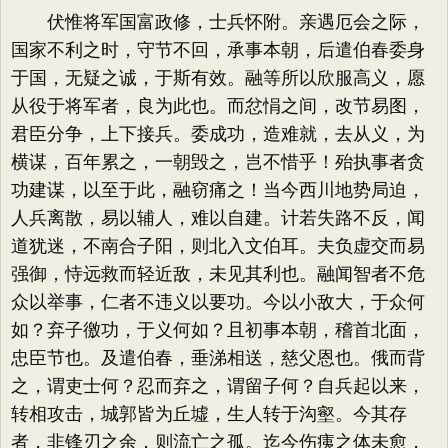
伏惟将军国富政修，士兵怀附。亲遇厄会之际，
国家不利之时，守节不回，承事本朝，后遣伯春委身
于国，无疑之诚，于斯有效。融等所以欣服高义，愿
从役于将军者，良为此也。而忿悁之间，改节易图，
君臣分争，上下接兵。委成功，造难就，去从义，为
横谋，百年累之，一朝毁之，岂不惜乎！殆执事者贪
功建谋，以至于此，融窃痛之！当今西川地势局迫，
人兵离散，易以辅人，难以自建。计若失路不反，闻
道犹迷，不南合子阳，则北入文伯耳。夫负虚交而易
强御，恃远救而轻近敌，未见其利也。融闻智者不危
众以举事，仁者不违义以要功。今以小敌大，于众何
如？弃子徼功，于义何如？且初事本朝，稽首北面，
忠臣节也。及遣伯春，垂涕相送，慈父恩也。俄而背
之，谓吏士何？忍而弃之，谓留子何？自兵起以来，
转相攻击，城郭皆为丘墟，生人转于沟壑。今其存
者，非锋刃之余，则流亡之孤。迄今伤痍之体未愈，