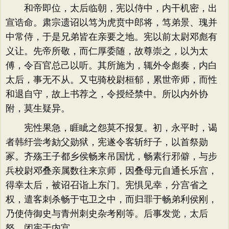
和帝即位，太后临朝，宪以侍中，内干机密，出
宣诰命。肃宗遗诏以笃为虎贲中郎将，笃弟景、瑰并
中常侍，于是兄弟皆在亲要之地。宪以前太尉邓彪有
义让。先帝所敬，而仁厚委随，故尊崇之，以为太
傅，令百官总己以听。其所施为，辄外令彪奏，内白
太后，事无不从。又屯骑校尉桓郁，累世帝师，而性
和退自守，故上书荐之，令授经禁中。所以内外协
附，莫生疑异。
宪性果急，睚眦之怨莫不报复。初，永平时，谒
者韩纡尝考劾父勋狱，宪遂令客斩纡子，以首祭勋
冢。齐殇王子都乡侯畅来吊国忧，畅素行邪僻，与步
兵校尉邓叠亲属数往来京师，因叠母元自通长乐宫，
得幸太后，被诏召诣上东门。宪惧见幸，分宫省之
权，遣客刺杀畅于屯卫之中，而归罪于畅弟利侯刚，
乃使侍御史与青州刺史杂考刚等。后事发觉，太后
怒，闭宪于内宫。