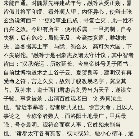
未能自通。时隗嚣先称建武年号，融等从受正朔，嚣
皆假其将军印绶。嚣外顺人望，内怀异心，使辩士张
玄游说河西曰：“更始事业已成，寻复亡灭，此一姓不
再兴之效。今即有所主，便相系属，一旦拘制，自令
失柄，后有危殆，虽悔无及。今豪杰竞逐，雌雄未
决，当各据其土宇，与陇、蜀合从，高可为六国，下
不失尉佗。”融等于是召豪杰及诸太守计议，其中智者
皆曰：“汉承尧运，历数延长。今皇帝姓号见于图书，
自前世博物道术之士谷子云、夏贺良等，建明汉有再
受命之符，言之久矣，故刘子骏改易名字，冀应其
占。及莽末，道士西门君惠言刘秀当为天子，遂谋立
子骏。事觉被杀，出谓百姓观者曰：‘刘秀真汝主
也。’皆近事暴著，智者所共见也。除言天命，且以人
事论之：今称帝者数人，而洛阳土地最广，甲兵最
强，号令最明。观符命而察人事，它姓殆未能当
也。”诸郡太守各有宾客，或同或异。融小心精详，遂