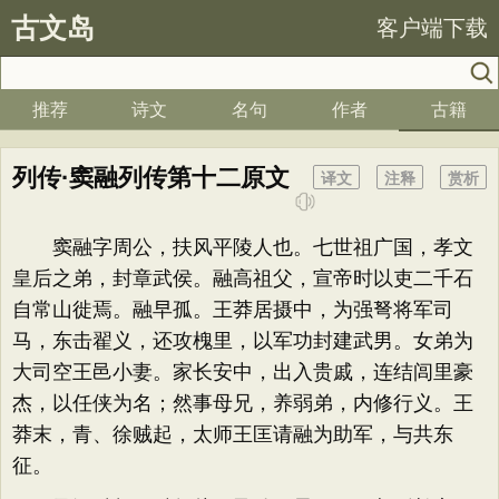
古文岛
客户端下载
推荐
诗文
名句
作者
古籍
列传·窦融列传第十二原文
译文
注释
赏析
窦融字周公，扶风平陵人也。七世祖广国，孝文
皇后之弟，封章武侯。融高祖父，宣帝时以吏二千石
自常山徙焉。融早孤。王莽居摄中，为强弩将军司
马，东击翟义，还攻槐里，以军功封建武男。女弟为
大司空王邑小妻。家长安中，出入贵戚，连结闾里豪
杰，以任侠为名；然事母兄，养弱弟，内修行义。王
莽末，青、徐贼起，太师王匡请融为助军，与共东
征。