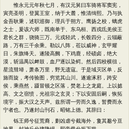
惟永元元年秋七月，有汉元舅曰车骑将军窦宪，
寅亮圣明，登翼王室，纳于大麓，惟清缉熙。乃与执
金吾耿秉，述职巡御，理兵于朔方。鹰扬之校，螭虎
之士，爰该六师，既南单于、东乌桓、西戎氐羌侯王
君长之群，骁骑三万。元戎轻武，长毂四分，云辎蔽
路，万有三千余乘。勒以八阵，莅以威神，玄甲耀
日，朱旗绛天。遂陵高阙，下鸡鹿，经碛卤，绝大
漠，斩温禺以衅鼓，血尸逐以染鳄。然后四校横徂，
星流彗埽，萧条万里，野无遗寇。于是域灭区单，反
旆而旋，考传验图，穷览其山川。遂逾涿邪，跨安
侯，乘燕然，蹑冒顿之区落，焚老上之龙庭。上以摅
高、文之宿愤，光祖宗之玄灵；下以安固后嗣，恢拓
境宇，振大汉之天声。兹所谓一劳而久逸，暂费而永
宁者也。乃遂封山刊石，昭铭上德。其辞曰：
铄王师兮征荒裔，剿凶虐兮截海外，敻其邈兮亘