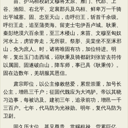
苗、护乌桓校尉文穆将太原、雁门、代郡、上
谷、渔阳、右北平、定襄郡兵及乌桓、鲜卑万一千骑
出平城塞。固、忠至天山，击呼衍王，斩首千余级。
呼衍王走，追至蒲类海。留吏士屯伊吾卢城。耿秉、
秦彭绝漠六百余里，至三木楼山，来苗、文穆至匈奴
河水上，虏皆奔走，无所获。祭肜、吴棠坐不至涿邪
山，免为庶人。时，诸将唯固有功，加位特进。明
年，复出玉门击西域，诏耿秉及骑都尉刘张皆去符传
以属固。固遂破白山，降车师，事已具《耿秉传》。
固在边数年，羌胡服其恩信。
肃宗即位，以公主修敕慈爱，累世崇重，加号长
公主，增邑三千户；征固代魏应为大鸿胪。帝以其晓
习边事，每被访及。建初三年，追录前功，增邑一千
三百户。七年，代马防为光禄勋。明年，复代马防为
卫尉。
固久历大位，甚见尊贵，赏赐租禄，赀累巨亿，