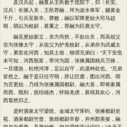
及汉兵起，融复从王邑败于昆阳下，归〔长安。
汉兵〕长驱入关，王邑荐融，拜为波水将军，赐黄金
千斤，引兵至新丰。莽败，融以军降更始大司马赵
萌，萌以为校尉，甚重之，荐融为巨鹿太守。
融见更始新立，东方尚扰，不欲出关，而高祖父
尝为张掖太守，从祖父为护羌校尉，从弟亦为武威太
守，累世在河西，知其土俗，独谓兄弟曰：“天下安危
未可知，河西殷富，带河为固，张掖属国精兵万骑，
一旦缓急，杜绝河津，足以自守，此遗种处也。”兄弟
皆然之。融于是日往守萌，辞让巨鹿，图出河西。萌
为言更始，乃得为张掖属国都尉。融大喜，即将家属
而西。既到，抚结雄杰，怀辑羌虏，甚得其欢心，河
西翕然归之。
是时酒泉太守梁统、金城太守厍钧、张掖都尉史
苞、酒泉都尉竺曾、敦煌都尉辛肜，并州郡英俊，融