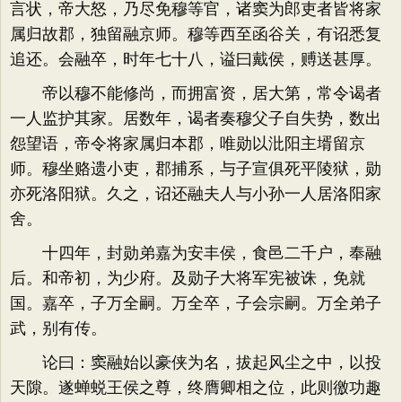
言状，帝大怒，乃尽免穆等官，诸窦为郎吏者皆将家
属归故郡，独留融京师。穆等西至函谷关，有诏悉复
追还。会融卒，时年七十八，谥曰戴侯，赙送甚厚。
帝以穆不能修尚，而拥富资，居大第，常令谒者
一人监护其家。居数年，谒者奏穆父子自失势，数出
怨望语，帝令将家属归本郡，唯勋以沘阳主壻留京
师。穆坐赂遗小吏，郡捕系，与子宣俱死平陵狱，勋
亦死洛阳狱。久之，诏还融夫人与小孙一人居洛阳家
舍。
十四年，封勋弟嘉为安丰侯，食邑二千户，奉融
后。和帝初，为少府。及勋子大将军宪被诛，免就
国。嘉卒，子万全嗣。万全卒，子会宗嗣。万全弟子
武，别有传。
论曰：窦融始以豪侠为名，拔起风尘之中，以投
天隙。遂蝉蜕王侯之尊，终膺卿相之位，此则徼功趣