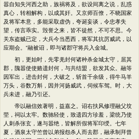
嚣自知失河西之助，族祸将及，欲设间离之说，乱惑
真心，转相解构，以成其奸。又京师百僚，不晓国家
及将军本意，多能采取虚伪，夸诞妄谈，令忠孝失
望，传言乖实。毁誉之来，皆不徒然，不可不思。今
关东盗贼已定，大兵今当悉西，将军其抗厉威武，以
应期会。”融被诏，即与诸郡守将兵入金城。
初，更始时，先零羌封何诸种杀金城太守，居其
郡，隗嚣使使赂遗封何，与共结盟，欲发其众。融等
因军出，进击封何，大破之，斩首千余级，得牛马羊
万头，谷数万斛，因并河扬威武，伺候车驾。时，大
兵未进，融乃引还。
帝以融信效著明，益嘉之。诏右扶风修理融父坟
茔，祠以太牢。数驰轻使，致遗四方珍羞，梁统乃使
人刺杀张玄，遂与嚣绝，皆解所假将军印绶。七年
夏，酒泉太守竺曾以弟报怨杀人而去郡，融承制拜曾