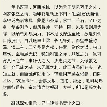
玺书既至，河西咸惊，以为天子明见万里之外，
网罗张立之情。融即复遣钧上书曰：“臣融窃伏自惟，
幸得讬先后末属，蒙恩为外戚，累世二千石。至臣之
身，复备列位，假历将帅，守持一隅。以委质则易为
辞，以纳忠则易为力。书不足以深达至诚，故遣刘钧
口陈肝胆。自以底里上露，长无纤介。而玺书盛称
蜀、汉二主，三分鼎足之权，任嚣、尉佗之谋，窃自
痛伤。臣融虽无识，犹知利害之际，顺逆之分。岂可
背真旧之主，事奸伪之人；废忠贞之节，为倾覆之
事；弃已成之基，求无冀之利。此三者虽问狂夫，犹
知去就，而臣独何以用心！谨遣同产弟友诣阙，口陈
区区。”友至高平，会嚣反叛，道绝，驰还，遣司马席
封间行通书。帝复遣席封赐融、友书，所以慰藉之甚
备。
融既深知帝意，乃与隗嚣书责让之曰：