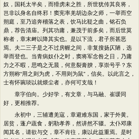
奴，国耗太半矣，而猾虏未之胜，所世犹传其良将，
岂非以身名自终邪！窦宪率羌胡边杂之师，一举而空
朔庭，至乃追奔稽落之表，饮马比鞮之曲，铭石负
鼎，荐告清庙。列其功庸，兼茂于前多矣，而后世莫
称者，章末衅以降其实也。是以下流，君子所甚恶
焉。夫二三子是之不过房幄之间，非复搜扬仄陋，选
举而登也。当青病奴仆之时，窦将军念咎之日，乃庸
力之不暇，思鸣之无晨，何意裂膏腴，享崇号乎？东
方朔称“用之则为虎，不用则为鼠”，信矣。以此言之，
士有怀琬琰以就煨尘者，亦何可支哉！
章字伯向。少好学，有文章，与马融、崔瑗同
好，更相推荐。
永初中，三辅遭羌寇，章避难东国，家于外黄。
居贫，蓬户蔬食，躬勒孝养，然讲然不辍。太仆邓康
闻其名，请欲与交，章不肯往，康以此益重焉。是时