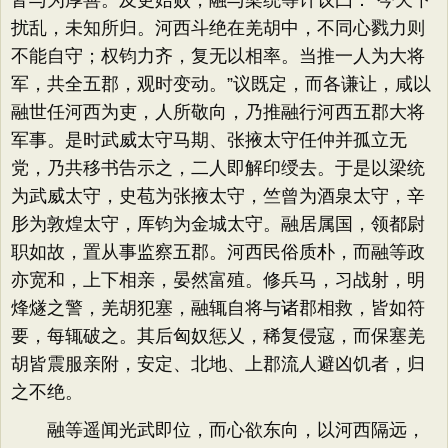
皆与为厚善。及更始败，融与梁统等计议曰：“今天下
扰乱，未知所归。河西斗绝在羌胡中，不同心戮力则
不能自守；权钧力齐，复无以相率。当推一人为大将
军，共全五郡，观时变动。”议既定，而各谦让，咸以
融世任河西为吏，人所敬向，乃推融行河西五郡大将
军事。是时武威太守马期、张掖太守任仲并孤立无
党，乃共移书告示之，二人即解印绶去。于是以梁统
为武威太守，史苞为张掖太守，竺曾为酒泉太守，辛
肜为敦煌太守，厍钧为金城太守。融居属国，领都尉
职如故，置从事监察五郡。河西民俗质朴，而融等政
亦宽和，上下相亲，晏然富殖。修兵马，习战射，明
烽燧之警，羌胡犯塞，融辄自将与诸郡相救，皆如符
要，每辄破之。其后匈奴惩乂，稀复侵寇，而保塞羌
胡皆震服亲附，安定、北地、上郡流人避凶饥者，归
之不绝。
融等遥闻光武即位，而心欲东向，以河西隔远，