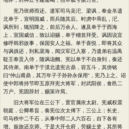
地界，封神丘兮建隆嵑，熙帝载兮振万世。
宪乃班师而还。遣军司马吴汜、梁讽，奉金帛遗
北单于，宣明国威，而兵随其后。时虏中乖乱，汜、
讽所到，辄招降之，前后万余人。遂及单于于西海
上，宣国威信，致以诏赐，单于稽首拜受。讽因说宜
修呼韩邪故事，保国安人之福。单于喜悦，即将其众
与讽俱还，到私渠海，闻汉军已入塞，乃遣弟右温禺
鞮王奉贡入侍，随讽诣阙。宪以单于不自身到，奏还
其侍弟。南单于于漠北遗宪古鼎，容五斗，其傍铭
曰“仲山甫鼎，其万年子子孙孙永保用”，宪乃上之。诏
使中郎将持节即五原拜宪大将军，封武阳侯，食邑二
万户。宪固辞封，赐策许焉。
旧大将军位在三公下，置官属依太尉。宪威权震
朝庭，公卿希旨，奏宪位次太傅下，三公上；长史、
司马秩中二千石，从事中郎二人六百石，自下各有
增。振旅还京师。于是大开仓府，劳赐士吏，其所将