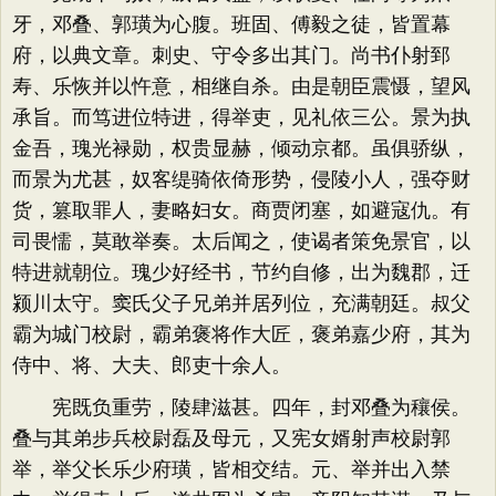
牙，邓叠、郭璜为心腹。班固、傅毅之徒，皆置幕
府，以典文章。刺史、守令多出其门。尚书仆射郅
寿、乐恢并以忤意，相继自杀。由是朝臣震慑，望风
承旨。而笃进位特进，得举吏，见礼依三公。景为执
金吾，瑰光禄勋，权贵显赫，倾动京都。虽俱骄纵，
而景为尤甚，奴客缇骑依倚形势，侵陵小人，强夺财
货，篡取罪人，妻略妇女。商贾闭塞，如避寇仇。有
司畏懦，莫敢举奏。太后闻之，使谒者策免景官，以
特进就朝位。瑰少好经书，节约自修，出为魏郡，迁
颍川太守。窦氏父子兄弟并居列位，充满朝廷。叔父
霸为城门校尉，霸弟褒将作大匠，褒弟嘉少府，其为
侍中、将、大夫、郎吏十余人。
宪既负重劳，陵肆滋甚。四年，封邓叠为穰侯。
叠与其弟步兵校尉磊及母元，又宪女婿射声校尉郭
举，举父长乐少府璜，皆相交结。元、举并出入禁