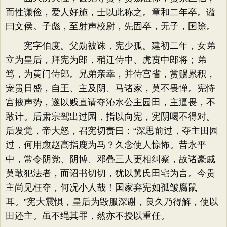
而性谦俭，爱人好施，士以此称之。章和二年卒。谥
曰文侯。子彪，至射声校尉，先固卒，无子，国除。
宪字伯度。父勋被诛，宪少孤。建初二年，女弟
立为皇后，拜宪为郎，稍迁侍中、虎贲中郎将；弟
笃，为黄门侍郎。兄弟亲幸，并侍宫省，赏赐累积，
宠贵日盛，自王、主及阴、马诸家，莫不畏惮。宪恃
宫掖声势，遂以贱直请夺沁水公主园田，主逼畏，不
敢计。后肃宗驾出过园，指以向宪，宪阴喝不得对。
后发觉，帝大怒，召宪切责曰：“深思前过，夺主田园
过，何用愈赵高指鹿为马？久念使人惊怖。昔永平
中，常令阴党、阴博、邓叠三人更相纠察，故诸豪戚
莫敢犯法者，而诏书切切，犹以舅氏田宅为言。今贵
主尚见枉夺，何况小人哉！国家弃宪如孤皱腐鼠
耳。”宪大震惧，皇后为毁服深谢，良久乃得解，使以
田还主。虽不绳其罪，然亦不授以重任。