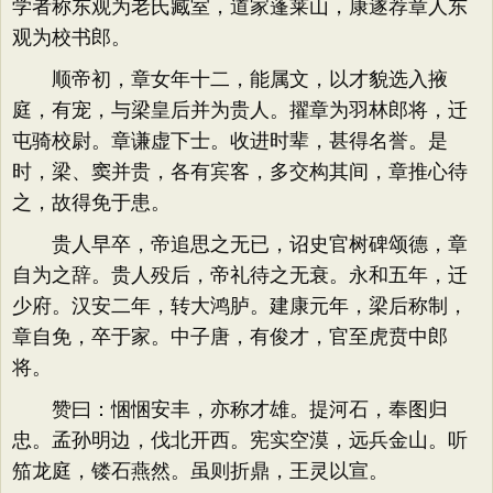
学者称东观为老氏臧室，道家蓬莱山，康遂荐章人东
观为校书郎。
顺帝初，章女年十二，能属文，以才貌选入掖
庭，有宠，与梁皇后并为贵人。擢章为羽林郎将，迁
屯骑校尉。章谦虚下士。收进时辈，甚得名誉。是
时，梁、窦并贵，各有宾客，多交构其间，章推心待
之，故得免于患。
贵人早卒，帝追思之无已，诏史官树碑颂德，章
自为之辞。贵人殁后，帝礼待之无衰。永和五年，迁
少府。汉安二年，转大鸿胪。建康元年，梁后称制，
章自免，卒于家。中子唐，有俊才，官至虎贲中郎
将。
赞曰：悃悃安丰，亦称才雄。提河石，奉图归
忠。孟孙明边，伐北开西。宪实空漠，远兵金山。听
笳龙庭，镂石燕然。虽则折鼎，王灵以宣。