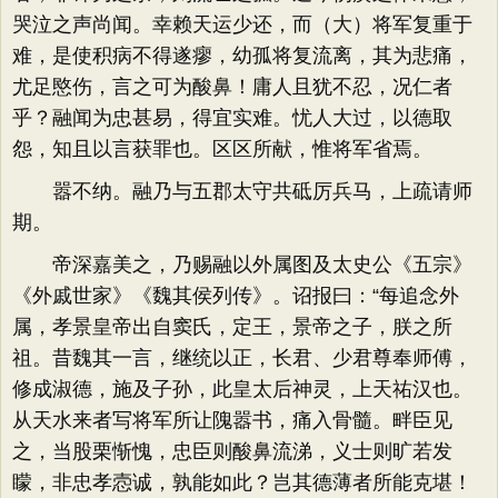
哭泣之声尚闻。幸赖天运少还，而（大）将军复重于
难，是使积病不得遂瘳，幼孤将复流离，其为悲痛，
尤足愍伤，言之可为酸鼻！庸人且犹不忍，况仁者
乎？融闻为忠甚易，得宜实难。忧人大过，以德取
怨，知且以言获罪也。区区所献，惟将军省焉。
嚣不纳。融乃与五郡太守共砥厉兵马，上疏请师
期。
帝深嘉美之，乃赐融以外属图及太史公《五宗》
《外戚世家》《魏其侯列传》。诏报曰：“每追念外
属，孝景皇帝出自窦氏，定王，景帝之子，朕之所
祖。昔魏其一言，继统以正，长君、少君尊奉师傅，
修成淑德，施及子孙，此皇太后神灵，上天祐汉也。
从天水来者写将军所让隗嚣书，痛入骨髓。畔臣见
之，当股栗惭愧，忠臣则酸鼻流涕，义士则旷若发
矇，非忠孝悫诚，孰能如此？岂其德薄者所能克堪！