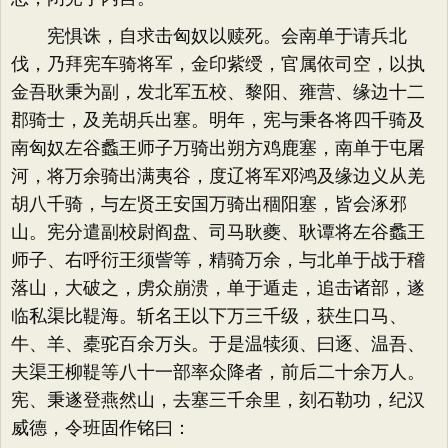
宪惧诛，自求击匈奴以赎死。会南单于请兵北
伐，乃拜宪车骑将军，金印紫绶，官属依司空，以执
金吾耿秉为副，发北军五校、黎阳、雍营、缘边十二
郡骑士，及羌胡兵出塞。明年，宪与秉各将四千骑及
南匈奴左谷蠡王师子万骑出朔方鸡鹿塞，南单于屯屠
河，将万余骑出满夷谷，度辽将军邓鸿及缘边义从羌
胡八千骑，与左贤王安国万骑出稒阳塞，皆会涿邪
山。宪分遣副校尉阎盘、司马耿夔、耿谭将左谷蠡王
师子、右呼衍王须訾等，精骑万余，与北单于战于稽
落山，大破之，虏众崩溃，单于遁走，追击诸部，遂
临私渠比鞮海。斩名王以下万三千级，获生口马、
牛、羊、橐驼百余万头。于是温犊须、曰逐、温吾、
夫渠王柳鞮等八十一部率众降者，前后二十余万人。
宪、秉遂登燕然山，去塞三千余里，刻石勒功，纪汉
威德，令班固作铭曰：