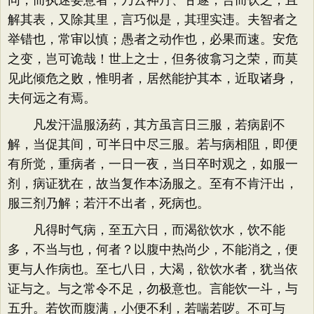
同，而执迷妄意者，乃云神丹、甘遂，合而饮之，且
解其表，又除其里，言巧似是，其理实违。夫智者之
举错也，常审以慎；愚者之动作也，必果而速。安危
之变，岂可诡哉！世上之士，但务彼翕习之荣，而莫
见此倾危之败，惟明者，居然能护其本，近取诸身，
夫何远之有焉。
凡发汗温服汤药，其方虽言日三服，若病剧不
解，当促其间，可半日中尽三服。若与病相阻，即便
有所觉，重病者，一日一夜，当日卒时观之，如服一
剂，病证犹在，故当复作本汤服之。至有不肯汗出，
服三剂乃解；若汗不出者，死病也。
凡得时气病，至五六日，而渴欲饮水，饮不能
多，不当与也，何者？以腹中热尚少，不能消之，便
更与人作病也。至七八日，大渴，欲饮水者，犹当依
证与之。与之常令不足，勿极意也。言能饮一斗，与
五升。若饮而腹满，小便不利，若喘若哕。不可与