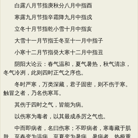
白露八月节指庚秋分八月中指酉
寒露九月节指辛霜降九月中指戌
立冬十月节指乾小雪十月中指亥
大雪十一月节指壬冬至十一月中指子
小寒十二月节指癸大寒十二月中指丑
阴阳大论云：春气温和，夏气暑热，秋气清凉，
冬气冷冽，此则四时正气之序也。
冬时严寒，万类深藏，君子固密，则不伤于寒。
触冒之者，乃名伤寒耳。
其伤于四时之气，皆能为病。
以伤寒为毒者，以其最成杀厉之气也。
中而即病者，名曰伤寒；不即病者，寒毒藏于肌
肤，至春变为温病，至夏变为暑病。暑病者，热极重