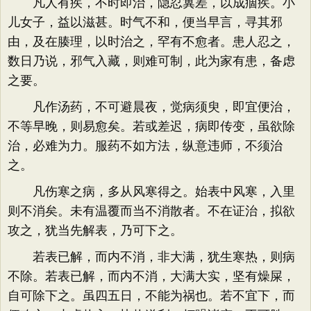
凡人有疾，不时即治，隐忍冀差，以成痼疾。小
儿女子，益以滋甚。时气不和，便当早言，寻其邪
由，及在腠理，以时治之，罕有不愈者。患人忍之，
数日乃说，邪气入藏，则难可制，此为家有患，备虑
之要。
凡作汤药，不可避晨夜，觉病须臾，即宜便治，
不等早晚，则易愈矣。若或差迟，病即传变，虽欲除
治，必难为力。服药不如方法，纵意违师，不须治
之。
凡伤寒之病，多从风寒得之。始表中风寒，入里
则不消矣。未有温覆而当不消散者。不在证治，拟欲
攻之，犹当先解表，乃可下之。
若表已解，而内不消，非大满，犹生寒热，则病
不除。若表已解，而内不消，大满大实，坚有燥屎，
自可除下之。虽四五日，不能为祸也。若不宜下，而