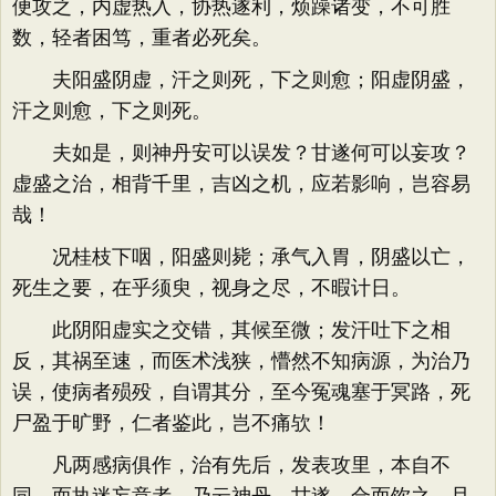
便攻之，内虚热入，协热遂利，烦躁诸变，不可胜
数，轻者困笃，重者必死矣。
夫阳盛阴虚，汗之则死，下之则愈；阳虚阴盛，
汗之则愈，下之则死。
夫如是，则神丹安可以误发？甘遂何可以妄攻？
虚盛之治，相背千里，吉凶之机，应若影响，岂容易
哉！
况桂枝下咽，阳盛则毙；承气入胃，阴盛以亡，
死生之要，在乎须臾，视身之尽，不暇计日。
此阴阳虚实之交错，其候至微；发汗吐下之相
反，其祸至速，而医术浅狭，懵然不知病源，为治乃
误，使病者殒殁，自谓其分，至今冤魂塞于冥路，死
尸盈于旷野，仁者鉴此，岂不痛欤！
凡两感病俱作，治有先后，发表攻里，本自不