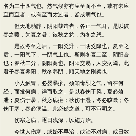
名为二十四气也。然气候亦有应至而不至，或有未应
至而至者，或有至而太过者，皆成病气也。
但天地动静，阴阳鼓击者，各正一气耳。是以彼
春之暖，为夏之暑；彼秋之忿，为冬之怒。
是故冬至之后，一阳爻升，一阴爻降也。夏至之
后，一阳气下，一阴气上也。斯则冬夏二至，阴阳合
也；春秋二分，阴阳离也。阴阳交易，人变病焉。此
君子春夏养阳，秋冬养阴，顺天地之刚柔也。
小人触冒，必婴暴疹。须知毒烈之气，留在何
经，而发何病，详而取之。是以春伤于风，夏必飧
泄；夏伤于暑，秋必病疟；秋伤于湿，冬必咳嗽；冬
伤于寒，春必病温。此必然之道，可不审明之。
伤寒之病，逐日浅深，以施方治。
今世人伤寒，或始不早治，或治不对病，或日数