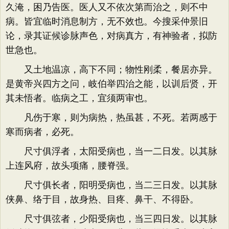
久淹，困乃告医。医人又不依次第而治之，则不中
病。皆宜临时消息制方，无不效也。今搜采仲景旧
论，录其证候诊脉声色，对病真方，有神验者，拟防
世急也。
又土地温凉，高下不同；物性刚柔，餐居亦异。
是黄帝兴四方之问，岐伯举四治之能，以训后贤，开
其未悟者。临病之工，宜须两审也。
凡伤于寒，则为病热，热虽甚，不死。若两感于
寒而病者，必死。
尺寸俱浮者，太阳受病也，当一二日发。以其脉
上连风府，故头项痛，腰脊强。
尺寸俱长者，阳明受病也，当二三日发。以其脉
侠鼻、络于目，故身热、目疼、鼻干、不得卧。
尺寸俱弦者，少阳受病也，当三四日发。以其脉