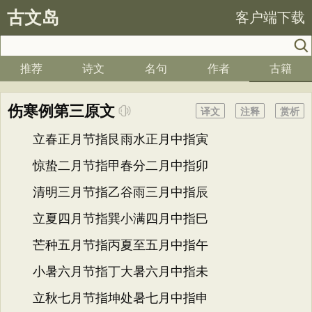
古文岛
客户端下载
推荐
诗文
名句
作者
古籍
伤寒例第三原文
译文
注释
赏析
立春正月节指艮雨水正月中指寅
惊蛰二月节指甲春分二月中指卯
清明三月节指乙谷雨三月中指辰
立夏四月节指巽小满四月中指巳
芒种五月节指丙夏至五月中指午
小暑六月节指丁大暑六月中指未
立秋七月节指坤处暑七月中指申