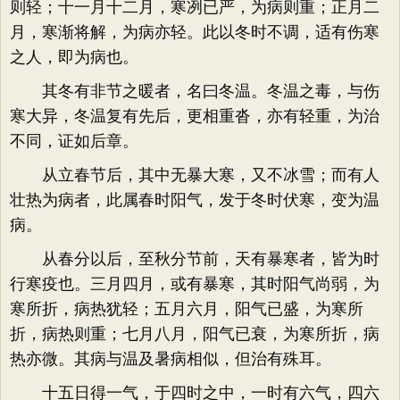
则轻；十一月十二月，寒冽已严，为病则重；正月二
月，寒渐将解，为病亦轻。此以冬时不调，适有伤寒
之人，即为病也。
其冬有非节之暖者，名曰冬温。冬温之毒，与伤
寒大异，冬温复有先后，更相重沓，亦有轻重，为治
不同，证如后章。
从立春节后，其中无暴大寒，又不冰雪；而有人
壮热为病者，此属春时阳气，发于冬时伏寒，变为温
病。
从春分以后，至秋分节前，天有暴寒者，皆为时
行寒疫也。三月四月，或有暴寒，其时阳气尚弱，为
寒所折，病热犹轻；五月六月，阳气已盛，为寒所
折，病热则重；七月八月，阳气已衰，为寒所折，病
热亦微。其病与温及暑病相似，但治有殊耳。
十五日得一气，于四时之中，一时有六气，四六