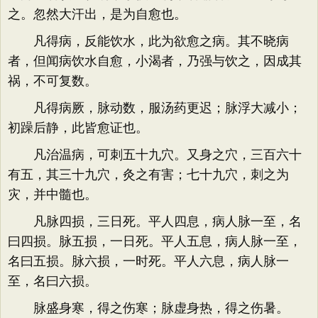
之。忽然大汗出，是为自愈也。
凡得病，反能饮水，此为欲愈之病。其不晓病
者，但闻病饮水自愈，小渴者，乃强与饮之，因成其
祸，不可复数。
凡得病厥，脉动数，服汤药更迟；脉浮大减小；
初躁后静，此皆愈证也。
凡治温病，可刺五十九穴。又身之穴，三百六十
有五，其三十九穴，灸之有害；七十九穴，刺之为
灾，并中髓也。
凡脉四损，三日死。平人四息，病人脉一至，名
曰四损。脉五损，一日死。平人五息，病人脉一至，
名曰五损。脉六损，一时死。平人六息，病人脉一
至，名曰六损。
脉盛身寒，得之伤寒；脉虚身热，得之伤暑。