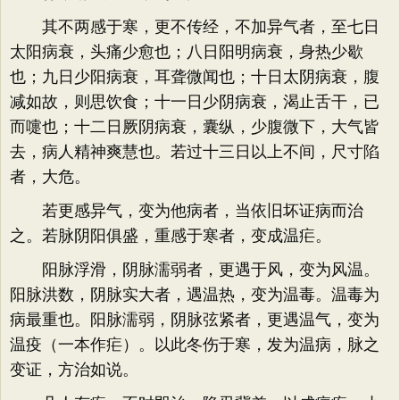
其不两感于寒，更不传经，不加异气者，至七日
太阳病衰，头痛少愈也；八日阳明病衰，身热少歇
也；九日少阳病衰，耳聋微闻也；十日太阴病衰，腹
减如故，则思饮食；十一日少阴病衰，渴止舌干，已
而嚏也；十二日厥阴病衰，囊纵，少腹微下，大气皆
去，病人精神爽慧也。若过十三日以上不间，尺寸陷
者，大危。
若更感异气，变为他病者，当依旧坏证病而治
之。若脉阴阳俱盛，重感于寒者，变成温疟。
阳脉浮滑，阴脉濡弱者，更遇于风，变为风温。
阳脉洪数，阴脉实大者，遇温热，变为温毒。温毒为
病最重也。阳脉濡弱，阴脉弦紧者，更遇温气，变为
温疫（一本作疟）。以此冬伤于寒，发为温病，脉之
变证，方治如说。