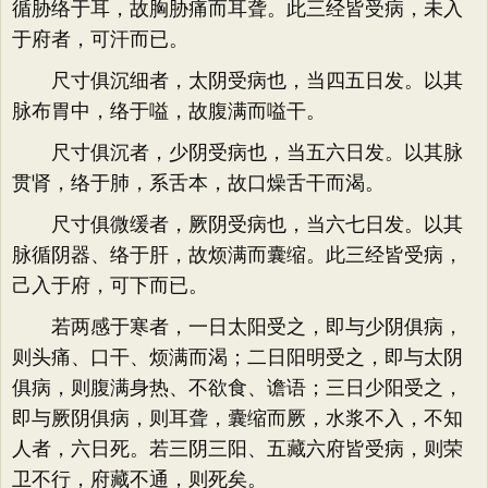
循胁络于耳，故胸胁痛而耳聋。此三经皆受病，未入
于府者，可汗而已。
尺寸俱沉细者，太阴受病也，当四五日发。以其
脉布胃中，络于嗌，故腹满而嗌干。
尺寸俱沉者，少阴受病也，当五六日发。以其脉
贯肾，络于肺，系舌本，故口燥舌干而渴。
尺寸俱微缓者，厥阴受病也，当六七日发。以其
脉循阴器、络于肝，故烦满而囊缩。此三经皆受病，
己入于府，可下而已。
若两感于寒者，一日太阳受之，即与少阴俱病，
则头痛、口干、烦满而渴；二日阳明受之，即与太阴
俱病，则腹满身热、不欲食、谵语；三日少阳受之，
即与厥阴俱病，则耳聋，囊缩而厥，水浆不入，不知
人者，六日死。若三阴三阳、五藏六府皆受病，则荣
卫不行，府藏不通，则死矣。