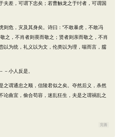
于夫差，可谓下忠矣；若曹触龙之于纣者，可谓国
则危，灾及其身矣。诗曰：“不敢暴虎，不敢冯
而敬之，不肖者则畏而敬之；贤者则亲而敬之，不肖
悫以为统，礼义以为文，伦类以为理，喘而言，臑
－－小人反是。
是之谓通忠之顺，信陵君似之矣。夺然后义，杀然
不论曲宜，偷合苟容，迷乱狂生，夫是之谓祸乱之
完善