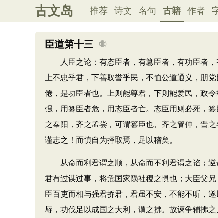
古文岛
推荐
诗文
名句
古籍
作者
臣道第十三
人臣之论：有态臣者，有篡臣者，有功臣者，有
上不忠乎君，下善取誉乎民，不恤公道通义，朋党
倦，是功臣者也。上则能尊君，下则能爱民，政令
强，用篡臣者危，用态臣者亡。态臣用则必死，篡
之奉阳，齐之孟尝，可谓篡臣也。齐之管仲，晋之
谨志之！而慎自为择取焉，足以稽矣。
从命而利君谓之顺，从命而不利君谓之谄；逆命
君有过谋过事，将危国家陨社稷之惧也；大臣父兄
臣百吏而相与强君挢君，君虽不安，不能不听，遂
辱，功伐足以成国之大利，谓之拂。故谏争辅拂之