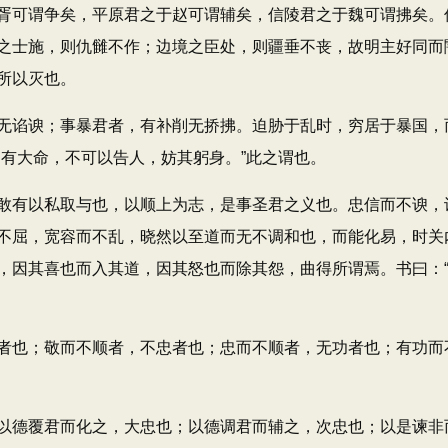
胥可谓争矣，平原君之于赵可谓辅矣，信陵君之于魏可谓拂矣。传
之士施，则仇雠不作；边境之臣处，则疆垂不丧，故明主好同而
所以灭也。
谄谀；事暴君者，有补削无挢拂。迫胁于乱时，穷居于暴国，
国有大命，不可以告人，妨其躬身。”此之谓也。
有以私取与也，以顺上为志，是事圣君之义也。忠信而不谀，
不屈，宽容而不乱，晓然以至道而无不调和也，而能化易，时关
，因其喜也而入其道，因其怒也而除其怨，曲得所谓焉。书曰：
也；敬而不顺者，不忠者也；忠而不顺者，无功者也；有功而
德覆君而化之，大忠也；以德调君而辅之，次忠也；以是谏非