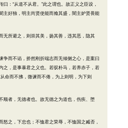
曰：“从道不从君。”此之谓也。故正义之臣设，
闇主好独，明主尚贤使能而飨其盛，闇主妒贤畏能
而无所避之，则崇其美，扬其善，违其恶，隐其
谏争而不谄，挢然刚折端志而无倾侧之心，是案曰
内之，是事暴君之义也。若驭朴马，若养赤子，若
“从命而不拂，微谏而不倦，为上则明，为下则
不顺者，无德者也。故无德之为道也，伤疾、堕
而怒之，下忠也；不恤君之荣辱，不恤国之臧否，