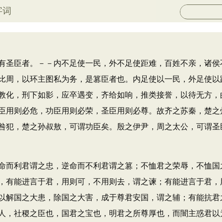
字词
圣臣者。－－内不足使一民，外不足使距难，百姓不亲，诸侯
比周，以环主图私为务，是篡臣者也。内足使以一民，外足使以
教化，刑下如影，应卒遇变，齐给如响，推类接誉，以待无方，
臣用则必危，功臣用则必荣，圣臣用则必尊。故齐之苏秦，楚之
咎犯，楚之孙叔敖，可谓功臣矣。殷之伊尹，周之太公，可谓圣
而利君谓之忠，逆命而不利君谓之篡；不恤君之荣辱，不恤国
，有能进言于君，用则可，不用则去，谓之谏；有能进言于君，
以解国之大患，除国之大害，成于尊君安国，谓之辅；有能抗君
人，社稷之臣也，国君之宝也，明君之所尊厚也，而闇主惑君以