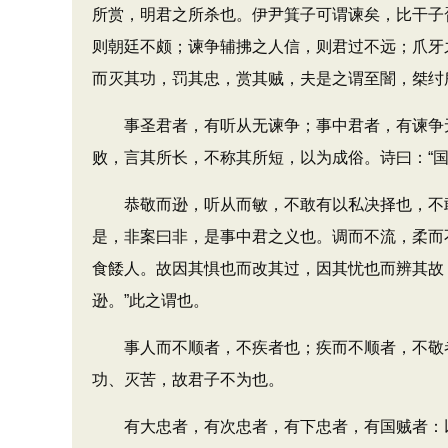
所赏，明君之所杀也。伊尹箕子可谓谏矣，比干子
则朝廷不颇；谏争辅拂之人信，则君过不远；爪牙
而灭其功，罚其忠，赏其贼，夫是之谓至闇，桀纣
事圣君者，有听从无谏争；事中君者，有谏争无
败，言其所长，不称其所短，以为成俗。诗曰：“
恭敬而逊，听从而敏，不敢有以私决择也，不敢
是，非案曰非，是事中君之义也。调而不流，柔而
食餧人。故因其惧也而改其过，因其忧也而辨其故
逊。”此之谓也。
事人而不顺者，不疾者也；疾而不顺者，不敬者
功、灭苦，故君子不为也。
有大忠者，有次忠者，有下忠者，有国贼者：以