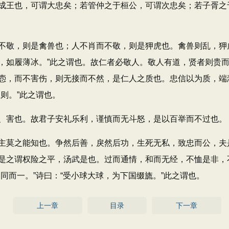
成王也，可谓大忠矣；若管仲之于桓公，可谓次忠矣；若子胥之
敬，则是禽兽也；人不肖而不敬，则是狎虎也。禽兽则乱，狎虎
，如履薄冰。”此之谓也。故仁者必敬人。敬人有道，贤者则贵
悫，而不害伤，则无接而不然，是仁人之质也。忠信以为质，端
则。”此之谓也。
害也。故君子安礼乐利，谨慎而无斗怒，是以百举而不过也。
莫之能知也。争然后善，戾然后功，生死无私，致忠而公，夫
是之谓权险之平，汤武是也。过而通情，和而无经，不恤是非，
同而一。”诗曰：“受小球大球，为下国缀旒。”此之谓也。
上一章
目录
下一章