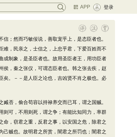
APP
登录
不信；然而巧敏佞说，善取宠乎上，是态臣者也。
距难，民亲之，士信之，上忠乎君，下爱百姓而不
曲成制象，是圣臣者也。故用圣臣者王，用功臣者
州侯，秦之张仪，可谓态臣者也。韩之张去疾，赵
臣矣。－－是人臣之论也，吉凶贤不肖之极也。必
之臧否，偷合苟容以持禄养交而已耳，谓之国贼。
用则可，不用则死，谓之争；有能比知同力，率群
之命，窃君之重，反君之事，以安国之危，除君之
为己贼也。故明君之所赏，闇君之所罚也；闇君之