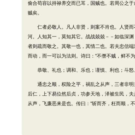
偷合苟容以持禄养交而已耳，国贼也。若周公之于
贼矣。
仁者必敬人。凡人非贤，则案不肖也。人贤而不
河。人知其一，莫知其它。战战兢兢－－如临深渊
者则疏而敬之。其敬一也，其情二也。若夫忠信端
而动，而一可以为法则。诗曰：“不僭不贼，鲜不为
恭敬、礼也；调和、乐也；谨慎、利也；斗怒、
通忠之顺，权险之平，祸乱之从声，三者非明主
后仁，上下易位然后贞，功参天地，泽被生民，夫
从声，飞廉恶来是也。传曰：“斩而齐，枉而顺，不