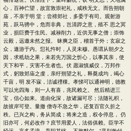
福传遐世。伏惟陛下，重晖纂统，钦 明文思，天地属
心，百神伫望，故宜敦崇祀礼，咸秩无文。而告朔朝
庙，不亲于明 堂；尝禘郊社，多委于有司。观射游
苑，跃马骋中，危而非典，岂清跸之意，殖不 思之冥
业，损巨费于生民。减禄削力，近供无事之僧；崇饰
云殿，远邀未然之报。 昧爽之臣，稽首于外；玄寂之
众，遨游于内。愆礼忤时，人灵未穆。愚谓从朝夕之
因，求秪劫之果，未若先万国之忻心，以事其亲，使
天下和平，灾害不生者也。伏 愿淑慎威仪，万邦作
式，躬致郊庙之虔，亲纡朔望之礼，释奠成均，竭心
千亩，明 发不寐，洁诚禋稞。孝悌可以通神明，德教
可以光四海，则一人有喜，兆民赖之。 然后精进三
宝，信心如来。道由化深，故诸漏可尽；法随礼积，
故彼岸可登。量撤 僧寺不急之华，还复百官久折之
秩。已兴之构，务从简成；将来之造，权令停息， 仍
旧亦可，何必改作？庶节用爱人，法俗俱赖。臣学不