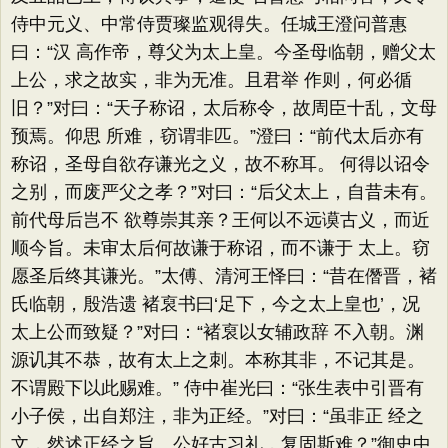
侍中元义、中常侍贾璨监观得失。任城王澄问普惠
曰：“汉 高作帝，尊父为太上皇。今圣母临朝，赠父太
上公，求之故实，非为无准。且君举 作则，何必循
旧？”对曰：“天子称诏，太后称令，故周臣十乱，文母
预焉。仰思 所难，窃谓非匹。”澄曰：“前代太后亦有
称诏，圣母自欲存谦光之义，故不称耳。 何得以诏令
之别，而废严父之孝？”对曰：“后父太上，自昔未有。
前代母后岂不 欲尊崇其亲？王何以不远谟古义，而近
顺今旨。未审太后何故谦于称诏，而不谦于 太上。窃
愿圣后终其谦光。”太傅、清河王怿曰：“昔在僭晋，褚
氏临朝，殷浩遗 褚裒书曰‘足下，今之太上皇也’，况
太上公而致疑？”对曰：“褚裒以女辅政辞 不入朝。渊
源讥其不恭，故有太上之刺。本称其非，不记其是。
不谓殿下以此赐难。” 侍中崔光曰：“张生表中引晋有
小子侯，出自郑注，非为正经。”对曰：“虽非正 经之
文，然述正经之旨。公好古习礼，复固斯难？”御史中