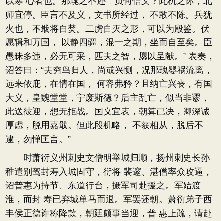
以寒 心者也。那瑰之不还，负何信义？此机之际，北
师宜停。臣言不及义，文书所经过， 不敢不陈。兵犹
火也，不戢将自焚。二虏自灭之形，可以为殷鉴。伏
愿辑和万国， 以静四疆，混一之期，坐而自至矣。臣
愚昧多违，必无可采，匹夫之智，愿以呈献。” 表奏，
诏答曰：“夫穷鸟归人，尚或兴恻，况那瑰婴祸流离，
远来依庇，在情在国， 何容弗矜？且纳亡兴丧，有国
大义，皇魏堂堂，宁废斯德？后主乱亡，似当非谬，
此送彼迎，想无拒战。国义宜表，朝算已决，卿深诚
厚虑，脱用嘉戢。但此段机略， 不获相从，脱后不
逮，勿惮匡言。”
时萧衍义州刺史文僧明举城归顺，扬州刺史长孙
稚遣别驾封寿入城固守，衍将 裴邃、湛僧率众攻逼，
诏普惠为持节、东道行台，摄军司赴援之。军始渡
淮，而封 寿已弃城单马而退。军罢还朝。萧衍弟子西
丰侯正德诈称降款，朝廷颇事当迎，普 惠上疏，请赴