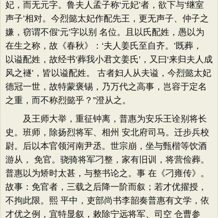
妃，而无元字。鲁夫人孟子称‘元妃’者，欲下与‘继室
声子’相对。今烈懿太妃作配先王，更无声子、仲子之
嫌，窃谓不假‘元’字以别 名位。且以氏配姓，愚以为
在生之称，故《春秋》：‘夫人姜氏至自齐。’既葬，
以谥配姓，故经书‘葬我小君文姜氏’，又曰‘来归夫人成
风之襚’，皆以谥配姓。 古者妇人从夫谥，今烈懿太妃
德冠一世，故特蒙褒锡，乃万代之高事，岂容于定名
之重，而不称烈懿乎？”澄从之。
及王师大举，重征钟离，普惠为安乐王诠别将长
史。班师，除扬烈将军、相州 安北府司马。迁步兵校
尉。后以本官领河南尹丞。世宗崩，坐与甄楷等饮酒
游从， 免官。骁骑将军刁整，家有旧训，将营俭葬。
普惠以为矫时太甚，与整书论之。事 在《刁雍传》。
故事：免官者，三载之后降一阶而叙；若才优擢授，
不拘此限。熙 平中，吏部尚书李韶奏普惠有文学，依
才优之例，宜特显叙，敕除宁远将军、司空 仓曹参