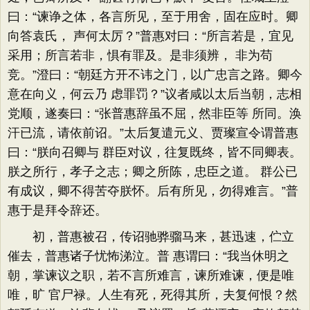
曰：“谏诤之体，各言所见，至于用舍，固在应时。卿
向答袁氏， 声何太厉？”普惠对曰：“所言若是，宜见
采用；所言若非，惧有罪及。是非须辨， 非为苟
竞。”澄曰：“朝廷方开不讳之门，以广忠言之路。卿今
意在向义，何云乃 虑罪罚？”议者咸以太后当朝，志相
党顺，遂奏曰：“张普惠辞虽不屈，然非臣等 所同。涣
汗已流，请依前诏。”太后复遣元义、贾璨宣令谓普惠
曰：“朕向召卿与 群臣对议，往复既终，皆不同卿表。
朕之所行，孝子之志；卿之所陈，忠臣之道。 群公已
有成议，卿不得苦夺朕怀。后有所见，勿得难言。”普
惠于是拜令辞还。
初，普惠被召，传诏驰骅骝马来，甚迅速，伫立
催去，普惠诸子忧怖涕泣。普 惠谓曰：“我当休明之
朝，掌谏议之职，若不言所难言，谏所难谏，便是唯
唯，旷 官尸禄。人生有死，死得其所，夫复何恨？然