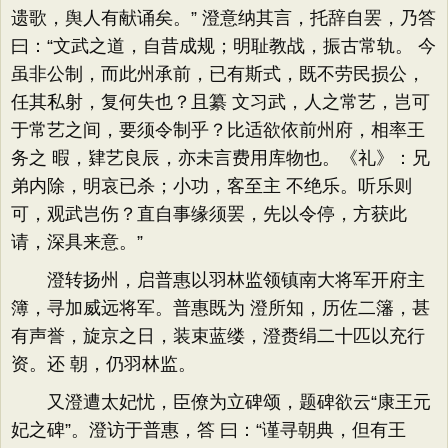
遗歌，舆人有献诵矣。” 澄意纳其言，托辞自罢，乃答
曰：“文武之道，自昔成规；明耻教战，振古常轨。 今
虽非公制，而此州承前，已有斯式，既不劳民损公，
任其私射，复何失也？且纂 文习武，人之常艺，岂可
于常艺之间，要须令制乎？比适欲依前州府，相率王
务之 暇，肄艺良辰，亦未言费用库物也。《礼》：兄
弟内除，明哀已杀；小功，客至主 不绝乐。听乐则
可，观武岂伤？直自事缘须罢，先以令停，方获此
请，深具来意。”
澄转扬州，启普惠以羽林监领镇南大将军开府主
簿，寻加威远将军。普惠既为 澄所知，历佐二籓，甚
有声誉，旋京之日，装束蓝缕，澄赉绢二十匹以充行
资。还 朝，仍羽林监。
又澄遭太妃忧，臣僚为立碑颂，题碑欲云“康王元
妃之碑”。澄访于普惠，答 曰：“谨寻朝典，但有王