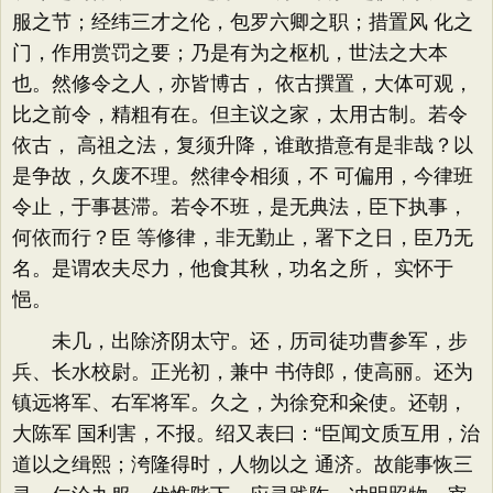
服之节；经纬三才之伦，包罗六卿之职；措置风 化之
门，作用赏罚之要；乃是有为之枢机，世法之大本
也。然修令之人，亦皆博古， 依古撰置，大体可观，
比之前令，精粗有在。但主议之家，太用古制。若令
依古， 高祖之法，复须升降，谁敢措意有是非哉？以
是争故，久废不理。然律令相须，不 可偏用，今律班
令止，于事甚滞。若令不班，是无典法，臣下执事，
何依而行？臣 等修律，非无勤止，署下之日，臣乃无
名。是谓农夫尽力，他食其秋，功名之所， 实怀于
悒。
未几，出除济阴太守。还，历司徒功曹参军，步
兵、长水校尉。正光初，兼中 书侍郎，使高丽。还为
镇远将军、右军将军。久之，为徐兗和籴使。还朝，
大陈军 国利害，不报。绍又表曰：“臣闻文质互用，治
道以之缉熙；洿隆得时，人物以之 通济。故能事恢三