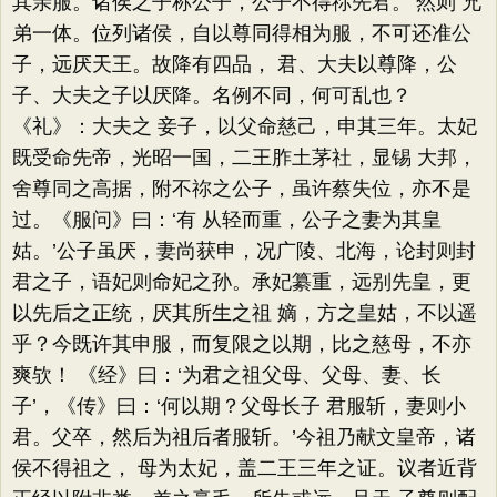
其亲服。诸侯之子称公子，公子不得祢先君。’然则 兄
弟一体。位列诸侯，自以尊同得相为服，不可还准公
子，远厌天王。故降有四品， 君、大夫以尊降，公
子、大夫之子以厌降。名例不同，何可乱也？
《礼》：大夫之 妾子，以父命慈己，申其三年。太妃
既受命先帝，光昭一国，二王胙土茅社，显锡 大邦，
舍尊同之高据，附不祢之公子，虽许蔡失位，亦不是
过。《服问》曰：‘有 从轻而重，公子之妻为其皇
姑。’公子虽厌，妻尚获申，况广陵、北海，论封则封
君之子，语妃则命妃之孙。承妃纂重，远别先皇，更
以先后之正统，厌其所生之祖 嫡，方之皇姑，不以遥
乎？今既许其申服，而复限之以期，比之慈母，不亦
爽欤！ 《经》曰：‘为君之祖父母、父母、妻、长
子’，《传》曰：‘何以期？父母长子 君服斩，妻则小
君。父卒，然后为祖后者服斩。’今祖乃献文皇帝，诸
侯不得祖之， 母为太妃，盖二王三年之证。议者近背