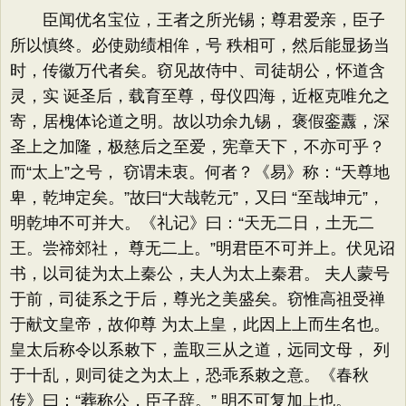
臣闻优名宝位，王者之所光锡；尊君爱亲，臣子
所以慎终。必使勋绩相侔，号 秩相可，然后能显扬当
时，传徽万代者矣。窃见故侍中、司徒胡公，怀道含
灵，实 诞圣后，载育至尊，母仪四海，近枢克唯允之
寄，居槐体论道之明。故以功余九锡， 褒假銮纛，深
圣上之加隆，极慈后之至爱，宪章天下，不亦可乎？
而“太上”之号， 窃谓未衷。何者？《易》称：“天尊地
卑，乾坤定矣。”故曰“大哉乾元”，又曰 “至哉坤元”，
明乾坤不可并大。《礼记》曰：“天无二日，土无二
王。尝禘郊社， 尊无二上。”明君臣不可并上。伏见诏
书，以司徒为太上秦公，夫人为太上秦君。 夫人蒙号
于前，司徒系之于后，尊光之美盛矣。窃惟高祖受禅
于献文皇帝，故仰尊 为太上皇，此因上上而生名也。
皇太后称令以系敕下，盖取三从之道，远同文母， 列
于十乱，则司徒之为太上，恐乖系敕之意。《春秋
传》曰：“葬称公，臣子辞。” 明不可复加上也。