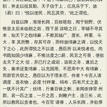
职，奔走以役其勤。天子信于上，亿兆乐于下。故
《易》曰：“悦以使民，民忘其劳。”此之谓也。
自兹以降，渐渐长阔，百姓嗟怨，闻于朝野。伏
惟皇太后未临朝之前，陛下居 谅暗之日，宰辅不寻其
本，知天下之怨绵麻，不察其辐广、度长、秤重、斗
大，革 其所弊，存其可存，而特放绵麻之调，以悦天
下之心，此所谓悦之不以道，愚臣所 以未悦者也。尚
书既知国少绵麻，不惟法度之□易，民言之可畏，便欲
去天下之大 信，弃已行之成诏，追前之非，遂后之
失，奏求还复绵麻，以充国用。不思库中大 有绵麻，
而群官共窃之。愚臣以为于理未尽。何者？今宫人请
调度，造衣物，必度 忖秤量。绢布，匹有尺丈之盈，
一犹不计其广；丝绵，斤兼百铢之剩，未闻依律罪 州
郡。若一匹之滥，一斤之恶，则鞭户主，连三长，此
所以教民以贪者也。今百官 请俸，人乐长阔，并欲厚