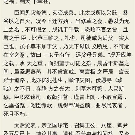
之福，则天 下幸甚。
臣闻见灾修德，灾变成善。此太戊所以兴殷，桑
谷以之自灭。况今卜迁方始， 当修革之会，愚以为无
上之名，不可假之，脱讥于千载，恐贻不言之咎。且
君之于 臣，比葬三临之，礼也。司徒诚为后父，实人
臣也。虽子尊不加于父，乃天下母以 义断恩，不可遂
在室之意，故曰：“女子有行，远父母兄弟。”况乃应坤
之载，承 天之重，而朔望于司徒之殡，晨昏于郊墓之
间，虽圣思蒸蒸，其不虞宜戒。离宸极 之严居，疲云
跸于道路，此亦亿兆苍生，瞻仰失图。伏愿寻《载
驰》之不归，存静 方之光大，则草木可繁，人灵斯
穆。臣职忝谏司，敢献狂瞽，谨冒上闻，不敢宣露，
乞垂省览，昭臣微款，脱得奉谒圣颜，曲尽愚衷者，
死且不朽。
太后览表，亲至国珍宅，召集王公、八座、卿尹
及五品已上，博议其事，遣使 召普惠与相问答，又令