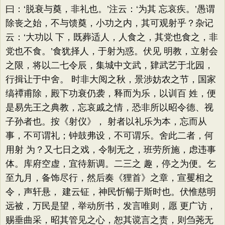
曰：‘脱衰与奠，非礼也。’注云：‘为其 忘哀疾。’愚谓
除丧之始，不与馈奠，小功之内，其可观射乎？杂记
云：‘大功以 下，既葬适人，人食之，其党也食之，非
党也不食。’食犹择人，于射为惑。伏见 明教，立射会
之限，将以二七令辰，集城中文武，肄武艺于北园，
行揖让于中舍。 时非大阅之秋，景涉妨农之节，国家
缟禫甫除，殿下功衰仍袭，释而为乐，以训百 姓，便
是易先王之典教，忘哀戚之情，恐非所以昭令德、视
子孙者也。按《射仪》， 射者以礼乐为本，忘而从
事，不可谓礼；钟鼓弗设，不可谓乐。舍此二者，何
用射 为？又七日之戏，令制无之，班劳所施，虑违事
体。库府空虚，宜待新调。二三之 趣，停之为便。乞
至九月，备饰尽行，然后奏《狸首》之章，宣矍相之
令，声轩悬， 建云钲，神民忻暢于斯时也。伏惟慈明
远被，万民是望，举动所书，发言唯则，愿 更广访，
赐垂曲采，昭其管见之心，恕其谠言之责，则刍荛无