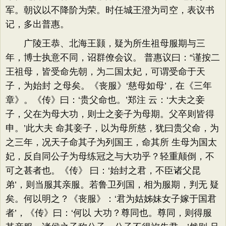
军。朝议以不降阶为荣。时任城王澄为司空，表议书
记，多出普惠。
广陵王恭、北海王颢，疑为所生祖母服期与三
年，博士执意不同，诏群僚会议。 普惠议曰：“谨按二
王祖母，皆受命先朝，为二国太妃，可谓受命于天
子，为始封 之母矣。《丧服》‘慈母如母’，在《三年
章》。《传》曰：‘贵父命也。’郑注 云：‘大夫之妾
子，父在为母大功，则士之妾子为母期。父卒则皆得
申。’此大夫 命其妾子，以为母所慈，犹曰贵父命，为
之三年，况天子命其子为列国王，命其所 生母为国太
妃，反自同公子为母练冠之与大功乎？轻重颠倒，不
可之甚者也。《传》 曰：‘始封之君，不臣诸父昆
弟’，则当服其亲服。若鲁卫列国，相为服期，判无 疑
矣。何以明之？《丧服》：‘君为姑姊妹女子嫁于国君
者’，《传》曰：‘何以 大功？尊同也。尊同，则得服