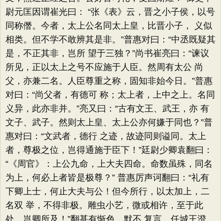
尉元匡因谓崔光曰： “张《表》云，晋之小子侯，以号
同称僭。今者，太上公名同太上皇，比晋小子， 义似
相类。但不学不敢辨其是非。”普惠对曰：“中丞既疑其
是，不正其非，岂所 望于三独？”尚书崔亮曰：“谏议
所见，正以太上之号不应施于人臣。然周有太公 尚
父，亦兼二名。人臣尊重之称，固知非始今日。”普惠
对曰：“尚父者，有德可 称；太上者，上中之上。名同
义异，此亦非并。”亮又曰：“古有文王、武王，亦 有
文子、武子。然则太上皇、太上公亦何嫌于同也？”普
惠对曰：“文武者，德行 之迹，故迹同则谥同。太上
者，尊极之位，岂得通施于臣下！”廷尉少卿袁翻曰：
“《周官》：上公九命，上大夫四命。命数虽殊，同名
为上，何必上者皆是极尊？” 普惠厉声诃翻曰：“礼有
下卿上士，何止大夫与公！但今所行，以太加上，二
名双 举，不得非极。雕虫小艺，微或相许，至于此
处，岂卿所及！”翻甚有惭色，默不 复言。任城王澄