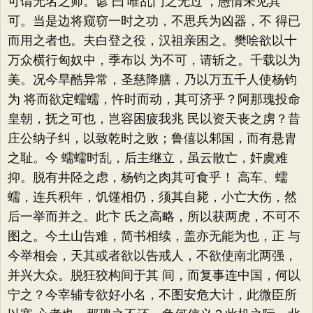
可谓无名之师。谚 曰‘唯乱门之无过’，愚情未见其
可。当是边将窥窃一时之功，不思兵为凶器，不 得已
而用之者也。夫白登之役，汉祖亲困之。樊哙欲以十
万众横行匈奴中，季布以 为不可，请斩之。千载以为
美。况今旱酷异常，圣慈降膳，乃以万五千人使杨钧
为 将而欲定蠕蠕，忤时而动，其可济乎？阿那瑰投命
皇朝，抚之可也，岂容困疲我兆 民以资天丧之虏？昔
庄公纳子纠，以致乾时之败；鲁僖以邾国，而有悬胄
之耻。今 蠕蠕时乱，后主继立，虽云散亡，奸虞难
抑。脱有井陉之虑，杨钧之肉其可食乎！ 高车、蠕
蠕，连兵积年，饥馑相仍，须其自毙，小亡大伤，然
后一举而并之。此卞 氏之高略，所以获两虎，不可不
图之。今土山告难，简书相续，盖亦无能为也，正 与
今举相会，天其或者欲以告戒人，不欲使南北两强，
并兴大众。脱狂狡构间于其 间，而复事连中国，何以
宁之？今宰辅专欲好小名，不图安危大计，此微臣所