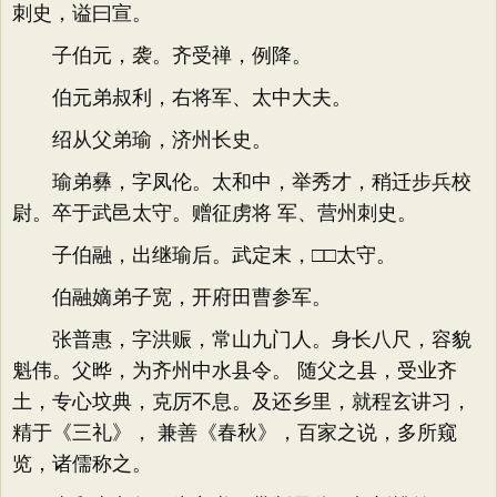
刺史，谥曰宣。
子伯元，袭。齐受禅，例降。
伯元弟叔利，右将军、太中大夫。
绍从父弟瑜，济州长史。
瑜弟彝，字凤伦。太和中，举秀才，稍迁步兵校
尉。卒于武邑太守。赠征虏将 军、营州刺史。
子伯融，出继瑜后。武定末，□□太守。
伯融嫡弟子宽，开府田曹参军。
张普惠，字洪赈，常山九门人。身长八尺，容貌
魁伟。父晔，为齐州中水县令。 随父之县，受业齐
土，专心坟典，克厉不息。及还乡里，就程玄讲习，
精于《三礼》， 兼善《春秋》，百家之说，多所窥
览，诸儒称之。