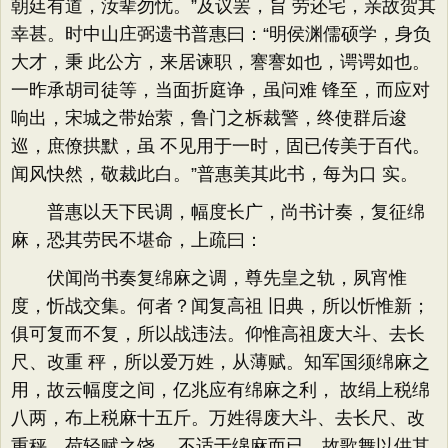
朝廷有道，汝辈勿忧。”及议罢，旨 劳还宅，亲故贺其
幸甚。时中山庄弼遗书普惠曰：“明侯渊儒硕学，身负
大才，秉 此公方，来居谏职，謇謇如也，谔谔如也。
一昨承胡司徒等，当面折庭诤，虽问难 锋至，而应对
响出，宋城之带始萦，鲁门之柝裁警，终使群后逡
巡，庶僚拱默，虽 不见用于一时，固已传美于百代。
闻风快然，敬裁此白。”普惠美其此书，每为口 实。
普惠以天下民调，幅度长广，尚书计奏，复征绵
麻，恐其劳民不堪命，上疏曰：
伏闻尚书奏复绵麻之调，尊先皇之轨，夙宵惟
度，忻战交集。何者？闻复高祖 旧典，所以忻惟新；
俱可复而不复，所以战违法。仰惟高祖废大斗、去长
尺、改重 秤，所以爱万姓，从薄赋。知军国须绵麻之
用，故云幅度之间，亿兆应有绵麻之利， 故绢上税绵
八两，布上税麻十五斤。万姓得废大斗、去长尺、改
重秤，荷轻赋之饶， 不适于绵麻而已，故歌舞以供其