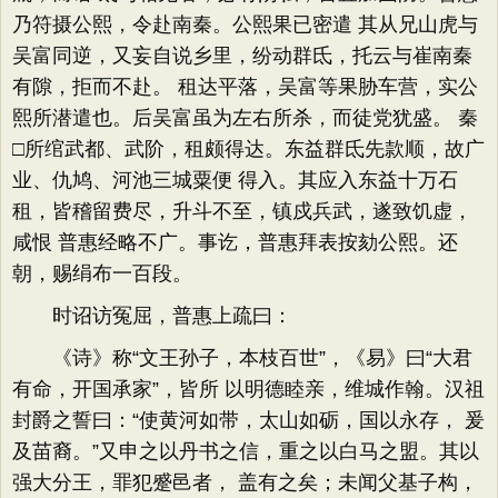
乃符摄公熙，令赴南秦。公熙果已密遣 其从兄山虎与
吴富同逆，又妄自说乡里，纷动群氐，托云与崔南秦
有隙，拒而不赴。 租达平落，吴富等果胁车营，实公
熙所潜遣也。后吴富虽为左右所杀，而徒党犹盛。 秦
□所绾武都、武阶，租颇得达。东益群氐先款顺，故广
业、仇鸠、河池三城粟便 得入。其应入东益十万石
租，皆稽留费尽，升斗不至，镇戍兵武，遂致饥虚，
咸恨 普惠经略不广。事讫，普惠拜表按劾公熙。还
朝，赐绢布一百段。
时诏访冤屈，普惠上疏曰：
《诗》称“文王孙子，本枝百世”，《易》曰“大君
有命，开国承家”，皆所 以明德睦亲，维城作翰。汉祖
封爵之誓曰：“使黄河如带，太山如砺，国以永存， 爰
及苗裔。”又申之以丹书之信，重之以白马之盟。其以
强大分王，罪犯蹙邑者， 盖有之矣；未闻父基子构，