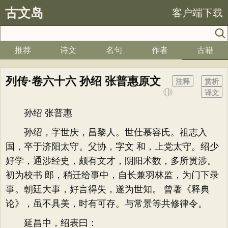
古文岛
客户端下载
推荐
诗文
名句
作者
古籍
列传·卷六十六 孙绍 张普惠原文
注释
赏析
译文
孙绍 张普惠
孙绍，字世庆，昌黎人。世仕慕容氏。祖志入
国，卒于济阳太守。父协，字文 和，上党太守。绍少
好学，通涉经史，颇有文才，阴阳术数，多所贯涉。
初为校书 郎，稍迁给事中，自长兼羽林监，为门下录
事。朝廷大事，好言得失，遂为世知。 曾著《释典
论》，虽不具美，时有可存。与常景等共修律令。
延昌中，绍表曰：