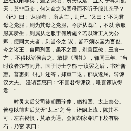
正经以附非类，差之毫毛，所失或远。且天 子尊则配
天，莫非臣妾，何为命之为国母而不听子服其亲乎？
《记》曰：‘从服者， 所从亡，则已。’又曰：‘不为君
母之党服，则为其母之党服。今所从既亡，不以 亲服
服其所生，则属从之服于何所施？若以诸王入为公
卿，便同大夫者，则当今之 议，皆不须以国为言也。
今之诸王，自同列国，虽不之国，别置臣僚，玉食一
方， 不得以诸侯言之。敢据《周礼》，辄同三年。”当
时议者亦有同异。国子博士李郁 于议罢之后，书难普
惠。普惠据《礼》还答，郑重三返，郁议遂屈。转谏
议大夫。 澄谓普惠曰：“不喜君得谏议，唯喜谏议得
君。”
时灵太后父司徒胡国珍薨，赠相国、太上秦公。
普惠以前世后父无“太上”之 号，诣阙上疏，陈其不
可，左右畏惧，莫敢为通。会闻胡家穿圹下坟有磐
石，乃密 表曰：