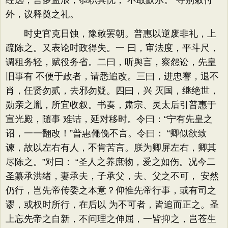
经远，言多孟浪，忝职其忧， 不敢默尔。”寻别敕付
外，议释奠之礼。
时史官克日蚀，豫敕罢朝。普惠以逆废非礼，上
疏陈之。又表论时政得失。一 曰，审法度，平斗尺，
调租务轻，赋役务省。二曰，听舆言，察怨讼，先皇
旧事有 不便于政者，请悉追改。三曰，进忠謇，退不
肖，任贤勿贰，去邪勿疑。四曰，兴 灭国，继绝世，
勋亲之胤，所宜收叙。书奏，肃宗、灵太后引普惠于
宣光殿，随事 难诘，延对移时。令曰：“宁有先皇之
诏，一一翻改！”普惠僶俛不言。令曰： “卿似欲致
谏，故以左右有人，不肯苦言。朕为卿屏左右，卿其
尽陈之。”对曰： “圣人之养庶物，爱之如伤。况今二
圣纂承洪绪，妻承夫，子承父，夫、父之不可， 安然
仍行，岂先帝传委之本意？仰惟先帝行事，或有司之
谬，或权时所行，在后以 为不可者，皆追而正之。圣
上忘先帝之自新，不问理之伸屈，一皆抑之，岂苍生