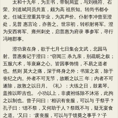
太和十九年，为主书，带制局监，与刘桃符、石
荣、刘道斌同员共直，颇为高 祖所知。转尚书都令
史。任城王澄重其学业，为其声价。仆射李冲曾至澄
处，见普 惠言论，亦善之。世宗初，转积射将军。澄
为安西将军、雍州刺史，启普惠为府录 事参军，寻行
冯翊郡事。
澄功衰在身，欲于七月七日集会文武，北园马
射。普惠奏记于澄曰：“窃闻三 杀九亲，别疏昵之叙；
五服六术，等衰麻之心。皆因事饰情，不易之道者
也。然则 莫大之痛，深于终身之外；书策之哀，除于
丧纪之内。外者不可无节，故断之以三 年；内者不可
遂除，故敦之以日月。《礼》：大练之日，鼓素琴。
盖推以即吉也。 小功以上，非虞祔练除不沐浴，此拘
之以制也。曾子问曰：‘相识有丧服，可以与 于祭乎？
孔子曰：‘缌不祭，又何助于人？祭既不与，疑无宴食
之道。’又曰： ‘废丧服，可以与于馈奠之事乎？’子