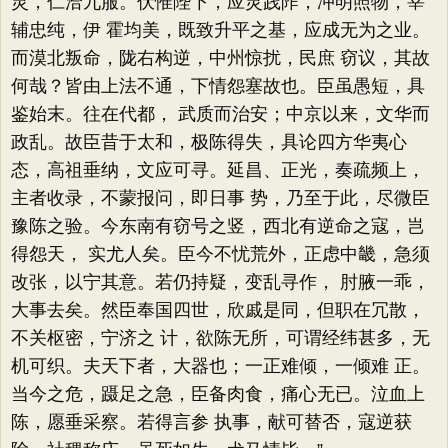
灵，仁洽九服。伏惟陛下，应灵践阼，冲明照物，宰
辅忠纯，伊 霍均美，既致升平之基，应成无为之业。
而漠北叛命，陇右构逆，中州惊扰，民庶 窃议，其故
何哉？皆由上法不通，下情怨塞故也。臣虽愚短，具
鉴始末。往在代都， 武质而治安；中京以来，文华而
政乱。故臣昔于太和，极陈得失，具论四方华夷心
态，高祖垂纳，文应可寻。延昌、正光，奏疏频上，
主者收录，不蒙报问，即日事 势，乃至于此，尽微臣
豫陈之验。今东南有窃号之竖，西北有逆命之寇，岂
得怨天， 实尤人矣。臣今不忧荒外，正虑中畿，急须
改张，以宁其意。若仍持疑，变乱寻作， 肘腋一乖，
大事去矣。然臣奉国四世，欣戚是同，但职在冗散，
不关枢密，宁济之 计，欲陈无所，可谓经纬甚多，无
机可织。夫天下者，大器也；一正难倾，一倾难 正。
当今之危，蹑足之急，臣备肉食，痛心无已。泣血上
陈，愿垂采察。若得言参 执事，献可替否，寇逆获