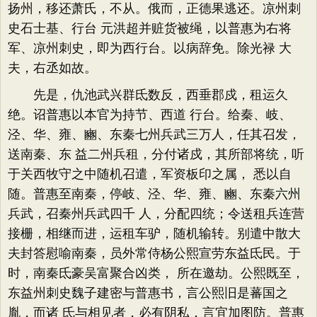
扬州，移还萧氏，不从。俄而，正德果逃还。凉州刺
史石士基、行台 元洪超并赃货被绳，以普惠为右将
军、凉州刺史，即为西行台。以病辞免。除光禄 大
夫，右丞如故。
先是，仇池武兴群氐数反，西垂郡戍，租运久
绝。诏普惠以本官为持节、西道 行台。给秦、岐、
泾、华、雍、豳、东秦七州兵武三万人，任其召发，
送南秦、东 益二州兵租，分付诸戍，其所部将统，听
于关西牧守之中随机召遣，军资板印之属， 悉以自
随。普惠至南秦，停岐、泾、华、雍、豳、东秦六州
兵武，召秦州兵武四千 人，分配四统；令送租兵连营
接栅，相继而进，运租车驴，随机输转。别遣中散大
夫封答慰喻南秦，员外常侍杨公熙宣劳东益氐民。于
时，南秦氐豪吴富聚合凶类， 所在邀劫。公熙既至，
东益州刺史魏子建密与普惠书，言公熙旧是蕃国之
胤，而诸 氐与相见者，必有阴私，言宜加图防。普惠