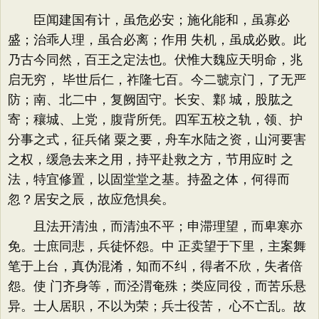
臣闻建国有计，虽危必安；施化能和，虽寡必
盛；治乖人理，虽合必离；作用 失机，虽成必败。此
乃古今同然，百王之定法也。伏惟大魏应天明命，兆
启无穷， 毕世后仁，祚隆七百。今二虢京门，了无严
防；南、北二中，复阙固守。长安、鄴 城，股肱之
寄；穰城、上党，腹背所凭。四军五校之轨，领、护
分事之式，征兵储 粟之要，舟车水陆之资，山河要害
之权，缓急去来之用，持平赴救之方，节用应时 之
法，特宜修置，以固堂堂之基。持盈之体，何得而
忽？居安之辰，故应危惧矣。
且法开清浊，而清浊不平；申滞理望，而卑寒亦
免。士庶同悲，兵徒怀怨。中 正卖望于下里，主案舞
笔于上台，真伪混淆，知而不纠，得者不欣，失者倍
怨。使 门齐身等，而泾渭奄殊；类应同役，而苦乐悬
异。士人居职，不以为荣；兵士役苦， 心不亡乱。故