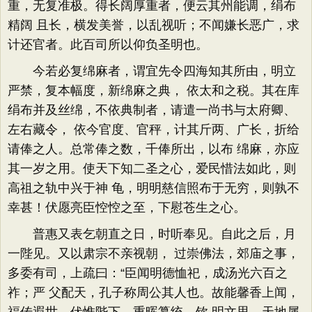
重，无复准极。得长阔厚重者，便云其州能调，绢布
精阔 且长，横发美誉，以乱视听；不闻嫌长恶广，求
计还官者。此百司所以仰负圣明也。
今若必复绵麻者，谓宜先令四海知其所由，明立
严禁，复本幅度，新绵麻之典， 依太和之税。其在库
绢布并及丝绵，不依典制者，请遣一尚书与太府卿、
左右藏令， 依今官度、官秤，计其斤两、广长，折给
请俸之人。总常俸之数，千俸所出，以布 绵麻，亦应
其一岁之用。使天下知二圣之心，爱民惜法如此，则
高祖之轨中兴于神 龟，明明慈信照布于无穷，则孰不
幸甚！伏愿亮臣悾悾之至，下慰苍生之心。
普惠又表乞朝直之日，时听奉见。自此之后，月
一陛见。又以肃宗不亲视朝， 过崇佛法，郊庙之事，
多委有司，上疏曰：“臣闻明德恤祀，成汤光六百之
祚；严 父配天，孔子称周公其人也。故能馨香上闻，