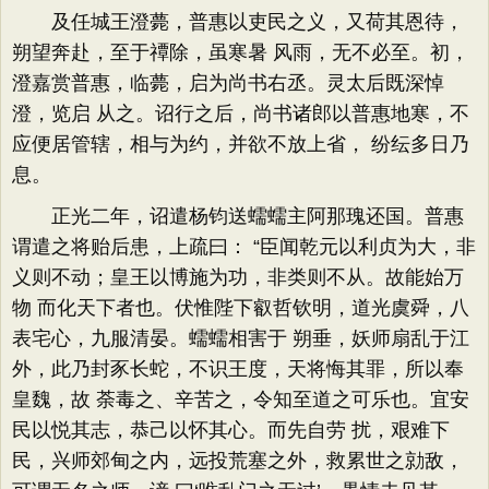
及任城王澄薨，普惠以吏民之义，又荷其恩待，
朔望奔赴，至于禫除，虽寒暑 风雨，无不必至。初，
澄嘉赏普惠，临薨，启为尚书右丞。灵太后既深悼
澄，览启 从之。诏行之后，尚书诸郎以普惠地寒，不
应便居管辖，相与为约，并欲不放上省， 纷纭多日乃
息。
正光二年，诏遣杨钧送蠕蠕主阿那瑰还国。普惠
谓遣之将贻后患，上疏曰： “臣闻乾元以利贞为大，非
义则不动；皇王以博施为功，非类则不从。故能始万
物 而化天下者也。伏惟陛下叡哲钦明，道光虞舜，八
表宅心，九服清晏。蠕蠕相害于 朔垂，妖师扇乱于江
外，此乃封豕长蛇，不识王度，天将悔其罪，所以奉
皇魏，故 荼毒之、辛苦之，令知至道之可乐也。宜安
民以悦其志，恭己以怀其心。而先自劳 扰，艰难下
民，兴师郊甸之内，远投荒塞之外，救累世之勍敌，