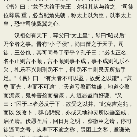
《书》曰：“兹予大飨于先王，尔祖其从与飨之。”司徒
位尊属 重，必当配飨先朝，称太上以为臣，以事太上
皇，恐非司徒翼翼之心。
汉祖创有天下，尊父曰“太上皇”，母曰“昭灵后”，
乃帝者之事。晋有“小 子侯”，尚曰僭之于天子。司
徒，三公也，其可同号于帝乎？孔子曰：“必也正名。
名不正则言不顺，言不顺则事不成，事不成则礼乐不
兴，礼乐不兴则刑罚不中，刑 罚不中则民无所措手
足。”《易》曰：“有大者不可以盈，故受之以谦”，“谦
尊 而光，卑而不可逾”，“天道亏盈而益谦，地道变盈
而流谦，鬼神害盈而福谦，人 道恶盈而好谦。”又
曰：“困于上者必反于下，故受之以井。”此克吉定兆，
而以 浅改卜，群心悲惋，亦或天地神灵所以垂至戒，
启圣清。伏愿圣后，回日月之明， 察微臣之请，停司
徒逼同之号，从卑下不逾之称，畏困上之鉴，邀谦光