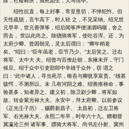
除，社稷称庆，虽死如生，犬马情毕。”
绍性抗直，每上封事，常至垦切，不惮犯忤。但
天性疏脱，言乍高下，时人轻 之，不见采纳。绍兄世
元早卒，世元善弹筝，绍后闻筝声便涕泗呜咽，舍之
而去， 世以此尚之。除骁骑将军，使吐谷浑。还，为
太府少卿。曾因朝见，灵太后谓曰： “卿年稍老
矣。”绍曰：“臣年虽老，臣节乃少。”太后笑之。迁右
将军、太中大 夫。绍曾与百僚赴朝，东掖未开，守门
候旦。绍于众中引吏部郎中辛雄于众外，窃 谓之
曰：“此中诸人，寻当死尽，唯吾与卿犹享富贵。”雄甚
骇愕，不测所以。未 几有河阴之难。绍善推禄命，事
验甚多，知者异之。建义初，除卫尉少卿，将军如
故。转金紫光禄大夫。永安中，拜太府卿。以前参议
《正光壬子历》，赐爵新昌子。 太昌初，迁左卫将
军、右光禄大夫。永熙二年卒，时年六十九。赠都督
冀瀛沧三州 诸军事、骠骑大将军、尚书左仆射、冀州