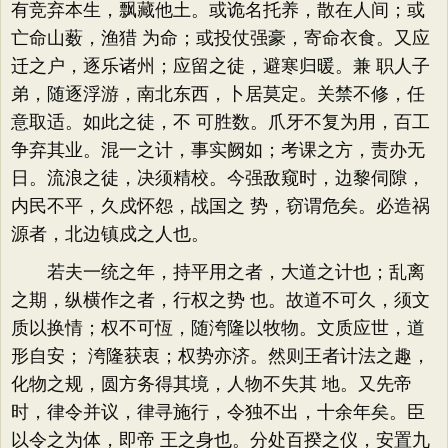
有竞弃本生，飘藏他土。或诡名托养，散在人间；或
亡命山薮，渔猎 为命；或投仗强豪，寄命衣食。又应
迁之户，逐乐诸州；应留之徒，避寒归暖。兼 职人子
弟，随逐浮游，南北东西，卜居莫定。关禁不修，任
意取适。如此之徒，不 可胜数。爪牙不复为用，百工
争弃其业。混一之计，事实阙如；考课之方，责办无
日。流浪之徒，决须精校。今强敌窥时，边黎伺隙，
内民不平，久戍怀怨，战国之 势，窃谓危矣。必造祸
源者，北边镇戍之人也。
若夫一统之年，持平用之者，大道之计也；乱离
之期，纵横作之者，行权之势 也。故道不可久，须文
质以换情；权不可恆，随洿隆以牧物。文质应世，道
形自安； 洿隆获衷；权势亦济。然则王者计法之趣，
化物之规，圆方务得其境，人物不失其 地。又先帝
时，律令并议，律寻施行，令独不出，十余年矣。臣
以令之为体，即帝 王之身也。分处百揆之仪，安置九