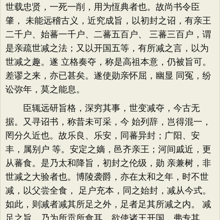
世载忠贤，一死一削，用为恆典者也。故尚书令臣
肇， 未能远稽古义，近究成旨，以初封之诏，有亲王
二千户、始蕃一千户、二蕃五百户、 三蕃三百户，谓
是亲疏世减之法；又以开国五等，有所减之言，以为
世减之趣。遂 立格奏夺，称是高祖本意，仍被旨可。
差谬之来，亦已甚矣。遂使勋亲怀屈，幽显 同冤，纷
讼弥年，莫之能息。
臣辄远研旨格，深穷其事，世变减夺，今古无
据。又寻诏书，称昔未可采，今 始列辞，岂得混一，
罔分久近也。故乐良、乐安，同蕃异封；广阳、安
丰，属别户 等。安定之嫡，邑齐亲王；河间戚近，更
从蕃食。是乃太和降旨，初封之伦级，勋 亲兼树，非
世减之大验者也。博陵袭爵，亦在太和之年，时不世
减，以父尝全食， 足户充本，同之始封，减从今式。
如此，则减者减其所足之外，足者足其所减之内。 减
足之旨，乃为所贡所食耳。欲使诸王开国，弗专其