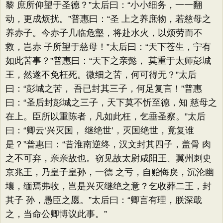
黎 庶所仰望于圣德？”太后曰：“小小细务，一一翻
动，更成烦扰。”普惠曰：“圣 上之养庶物，若慈母之
养赤子。今赤子几临危壑，将赴水火，以烦劳而不
救，岂赤 子所望于慈母！”太后曰：“天下苍生，宁有
如此苦事？”普惠曰：“天下之亲懿， 莫重于太师彭城
王，然遂不免枉死。微细之苦，何可得无？”太后
曰：“彭城之苦， 吾已封其三子，何足复言！”普惠
曰：“圣后封彭城之三子，天下莫不忻至德，知 慈母之
在上。臣所以重陈者，凡如此枉，乞垂圣察。”太后
曰：“卿云‘兴灭国， 继绝世’，灭国绝世，竟复谁
是？”普惠曰：“昔淮南逆终，汉文封其四子，盖骨 肉
之不可弃，亲亲故也。窃见故太尉咸阳王、冀州刺史
京兆王，乃皇子皇孙，一德 之亏，自贻悔戾，沉沦幽
壤，缅焉弗收，岂是兴灭继绝之意？乞收葬二王，封
其子 孙，愚臣之愿。”太后曰：“卿言有理，朕深戢
之，当命公卿博议此事。”