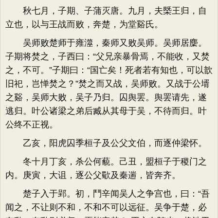
秋七月，子期、子蒲灭唐。九月，夫槩王归，自
立也，以与王战而败，奔楚，为堂谿氏。
吴师败楚师于雍澨，秦师又败吴师。吴师居麇。
子期将焚之，子西曰：“父兄亲暴骨焉，不能收，又焚
之，不可。”子期曰：“国亡矣！死者若有知也，可以歆
旧祀，岂惮焚之？”焚之而又战，吴师败。又战于公壻
之谿，吴师大败，吴子乃归。囚舆罢。舆罢请先，遂
逃归。叶公诸梁之弟后臧从其母于吴，不待而归。叶
公终不正视。
乙亥，阳虎囚季桓子及公父文伯，而逐仲梁怀。
冬十月丁亥，杀公何藐。己丑，盟桓子于稷门之
内。庚寅，大诅，逐公父歜及秦遄，皆奔齐。
楚子入于郢。初，鬥辛闻吴人之争宫也，曰：“吾
闻之，不让则不和，不和不可以远征。吴争于楚，必