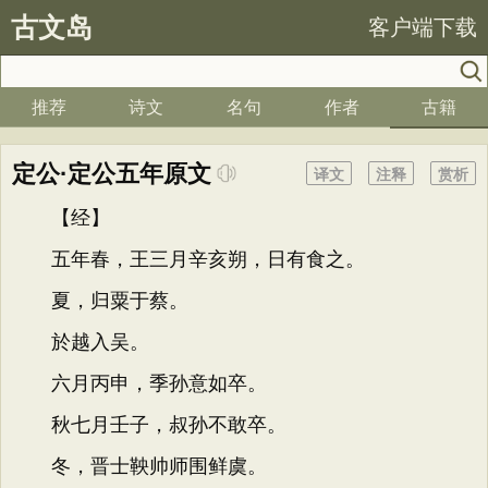
古文岛
客户端下载
推荐
诗文
名句
作者
古籍
定公·定公五年原文
译文
注释
赏析
【经】
五年春，王三月辛亥朔，日有食之。
夏，归粟于蔡。
於越入吴。
六月丙申，季孙意如卒。
秋七月壬子，叔孙不敢卒。
冬，晋士鞅帅师围鲜虞。