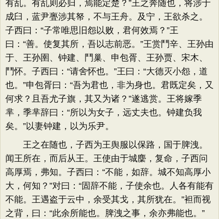
有乱。有乱则必归，焉能定楚？”王之奔随也，将涉于
成臼，蓝尹亹涉其帑，不与王舟。及宁，王欲杀之。
子西曰：“子常唯思旧怨以败，君何效焉？”王
曰：“善。使复其所，吾以志前恶。”王赏鬥辛、王孙由
于、王孙圉、钟建、鬥巢、申包胥、王孙贾、宋木、
鬥怀。子西曰：“请舍怀也。”王曰：“大德灭小怨，道
也。”申包胥曰：“吾为君也，非为身也。君既定矣，又
何求？且吾尤子旗，其又为诸？”遂逃赏。王将嫁季
芈，季芈辞曰：“所以为女子，远丈夫也。钟建负我
矣。”以妻钟建，以为乐尹。
王之在随也，子西为王舆服以保路，国于脾洩。
闻王所在，而后从王。王使由于城麇，复命，子西问
高厚焉，弗知。子西曰：“不能，如辞。城不知高厚小
大，何知？”对曰：“固辞不能，子使余也。人各有能有
不能。王遇盗于云中，余受其戈，其所犹在。”袒而视
之背，曰：“此余所能也。脾洩之事，余亦弗能也。”