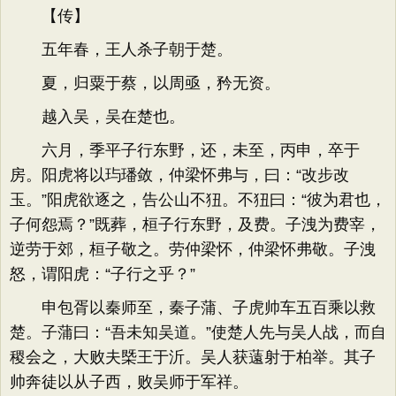
【传】
五年春，王人杀子朝于楚。
夏，归粟于蔡，以周亟，矜无资。
越入吴，吴在楚也。
六月，季平子行东野，还，未至，丙申，卒于
房。阳虎将以玙璠敛，仲梁怀弗与，曰：“改步改
玉。”阳虎欲逐之，告公山不狃。不狃曰：“彼为君也，
子何怨焉？”既葬，桓子行东野，及费。子洩为费宰，
逆劳于郊，桓子敬之。劳仲梁怀，仲梁怀弗敬。子洩
怒，谓阳虎：“子行之乎？”
申包胥以秦师至，秦子蒲、子虎帅车五百乘以救
楚。子蒲曰：“吾未知吴道。”使楚人先与吴人战，而自
稷会之，大败夫槩王于沂。吴人获薳射于柏举。其子
帅奔徒以从子西，败吴师于军祥。