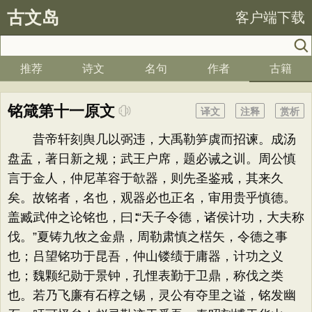
古文岛
客户端下载
推荐
诗文
名句
作者
古籍
铭箴第十一原文
译文
注释
赏析
昔帝轩刻舆几以弼违，大禹勒笋虡而招谏。成汤
盘盂，著日新之规；武王户席，题必诫之训。周公慎
言于金人，仲尼革容于欹器，则先圣鉴戒，其来久
矣。故铭者，名也，观器必也正名，审用贵乎慎德。
盖臧武仲之论铭也，曰∶“天子令德，诸侯计功，大夫称
伐。”夏铸九牧之金鼎，周勒肃慎之楛矢，令德之事
也；吕望铭功于昆吾，仲山镂绩于庸器，计功之义
也；魏颗纪勋于景钟，孔悝表勤于卫鼎，称伐之类
也。若乃飞廉有石椁之锡，灵公有夺里之谥，铭发幽