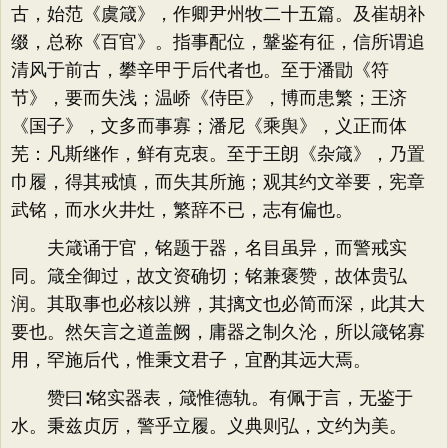
古，始范《虞箴》，作卿尹州牧二十五篇。及崔胡补
缀，总称《百官》。指事配位，鞶鉴有征，信所谓追
清风于前古，攀辛甲于后代者也。至于潘勖《符
节》，要而失浅；温峤《侍臣》，博而患繁；王济
《国子》，文多而事寡；潘尼《乘舆》，义正而体
芜：凡斯继作，鲜有克衷。至于王朗《杂箴》，乃置
巾履，得其戒慎，而失其所施；观其约文举要，宪章
武铭，而水火井灶，繁辞不已，志有偏也。
夫箴诵于官，铭题于器，名目虽异，而警戒实
同。箴全御过，故文资确切；铭兼褒赞，故体贵弘
润。其取事也必核以辨，其摛文也必简而深，此其大
要也。然矢言之道盖阙，庸器之制久沦，所以箴铭寡
用，罕施后代，惟秉文君子，宜酌其远大焉。
赞曰∶铭实器表，箴惟德轨。有佩于言，无鉴于
水。秉兹贞厉，警乎立履。义典则弘，文约为美。