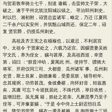
与贺若敦率骑士七千，别道 邀截，击蛮帅文子荣，大
破之。遂于平州北筑汶阳城以镇之。 寻治郢州刺史。
时以巴、湘初附，诏贤总监诸军，略定，乃迁 江夏民
二千余户以实安州，并筑甑山城而还。保定二年，诏
复 贤官爵，仍授瓜州刺史。
高祖及齐王宪之在襁褓也，以避忌，不利居宫
中。太祖令 于贤家处之，六载乃还宫。因赐贤妻吴姓
宇文氏，养为侄女， 赐与甚厚。及高祖西巡，幸贤
第，诏曰 ：“朕昔冲幼，爰寓此 州。使持节、骠骑大
将军、开府仪同三司、大都督、瓜州诸军 事、瓜州刺
史贤，斯土良家，勋德兼着，受委居朕，辅导积年。
念其规弼，功劳甚茂。食彼桑椹，尚怀好音，矧兹惠
矣，其庸 可忘？今巡抚居此，不殊代邑，举目依然，
益增旧想。虽无属 籍，朕处之若亲。凡厥昆季乃至子
侄等，可并豫宴赐 。”于是 令中侍上士尉迟恺往瓜
州，降玺书劳贤，赐衣一袭及被褥，并 御所服十三环