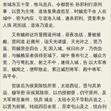
舍城东五十里，牧马息兵。令都督长 孙邪利行原州
事，以贤为主簿。道洛复乘虚忽至，时贼党千余 人在
城中，密为内应，引道洛入城，遂杀邪利。贤复率乡
人殊 死拒战，道洛乃退走。
又有贼帅达符显围逼州城，昼夜攻战，屡被摧
衄。贤间道 赴雍州，诣天光请援。天光许之，贤乃
返。而贼营垒四合，无 因入城。候日向夕，乃伪负
薪，与贼樵采者俱得至城下。城中 垂布引之，贼众方
觉，乃弓弩乱发。射之不中，遂得入城，告 以大军将
至。贼闻之，便即散走。累迁威烈将军、殿中将军、
高平令。
贺拔岳为侯莫陈悦所害，太祖西征。贤与其弟
远、穆等密 应侯莫陈崇。以功授都督，仍守原州。及
大军将至秦州，悦弃 城走，太祖令兄子导勒兵追之，
以贤为前驱。转战四百余里， 至牵屯山及之，悦自刭