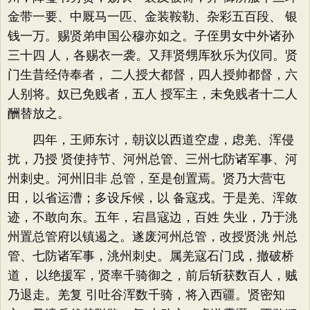
金带一要、中厩马一匹、金装鞍勒、杂彩五百段、 银
钱一万。赐贤弟申国公穆亦如之。子侄男女中外诸孙
三十四 人，各赐衣一袭。又拜贤甥厍狄乐为仪同。贤
门生昔经侍奉者， 二人授大都督，四人授帅都督，六
人别将。奴已免贱者，五人 授军主，未免贱者十二人
酬替放之。
四年，王师东讨，朝议以西道空虚，虑羌、浑侵
扰，乃授 贤使持节、河州总管、三州七防诸军事、河
州刺史。河州旧非 总管，至是创置焉。贤乃大营屯
田，以省运漕；多设斥候，以 备寇戎。于是羌、浑敛
迹，不敢向东。五年，宕昌寇边，百姓 失业，乃于洮
州置总管府以镇遏之。遂废河州总管，改授贤洮 州总
管、七防诸军事，洮州刺史。属羌寇石门戍，撤破桥
道， 以绝援军，贤率千骑御之，前后斩获数百人，贼
乃退走。羌复 引吐谷浑数千骑，将入西疆。贤密知