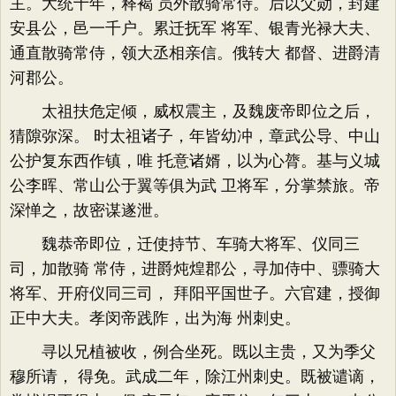
主。大统十年，释褐 员外散骑常侍。后以父勋，封建
安县公，邑一千户。累迁抚军 将军、银青光禄大夫、
通直散骑常侍，领大丞相亲信。俄转大 都督、进爵清
河郡公。
太祖扶危定倾，威权震主，及魏废帝即位之后，
猜隙弥深。 时太祖诸子，年皆幼冲，章武公导、中山
公护复东西作镇，唯 托意诸婿，以为心膂。基与义城
公李晖、常山公于翼等俱为武 卫将军，分掌禁旅。帝
深惮之，故密谋遂泄。
魏恭帝即位，迁使持节、车骑大将军、仪同三
司，加散骑 常侍，进爵炖煌郡公，寻加侍中、骠骑大
将军、开府仪同三司， 拜阳平国世子。六官建，授御
正中大夫。孝闵帝践阼，出为海 州刺史。
寻以兄植被收，例合坐死。既以主贵，又为季父
穆所请， 得免。武成二年，除江州刺史。既被谴谪，