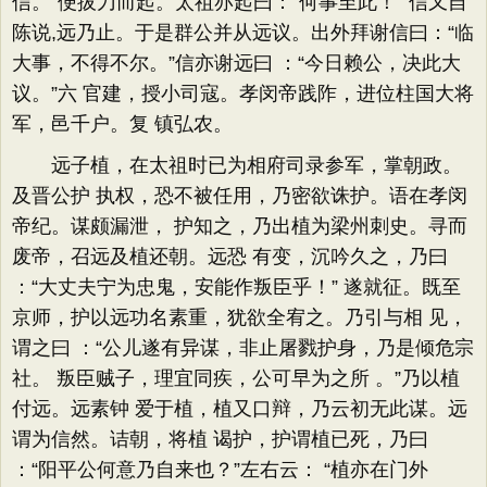
信。”便拔刀而起。太祖亦起曰：“何事至此！” 信又自
陈说,远乃止。于是群公并从远议。出外拜谢信曰：“临
大事，不得不尔。”信亦谢远曰 ：“今日赖公，决此大
议。”六 官建，授小司寇。孝闵帝践阼，进位柱国大将
军，邑千户。复 镇弘农。
远子植，在太祖时已为相府司录参军，掌朝政。
及晋公护 执权，恐不被任用，乃密欲诛护。语在孝闵
帝纪。谋颇漏泄， 护知之，乃出植为梁州刺史。寻而
废帝，召远及植还朝。远恐 有变，沉吟久之，乃曰
：“大丈夫宁为忠鬼，安能作叛臣乎！” 遂就征。既至
京师，护以远功名素重，犹欲全宥之。乃引与相 见，
谓之曰 ：“公儿遂有异谋，非止屠戮护身，乃是倾危宗
社。 叛臣贼子，理宜同疾，公可早为之所 。”乃以植
付远。远素钟 爱于植，植又口辩，乃云初无此谋。远
谓为信然。诘朝，将植 谒护，护谓植已死，乃曰
：“阳平公何意乃自来也？”左右云： “植亦在门外