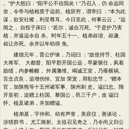
。”护大怒曰：“阳平公不信我矣！”乃召入，仍 命远同
坐，令帝与植相质于远前。植辞穷，谓帝曰 ：“本为此
谋，欲安社稷，利至尊耳。今日至此，何事云云 。”远
闻之， 自投于床曰：“若尔，诚合万死。”于是护乃害
植，并逼远令自 杀。时年五十一。植弟叔谐、叔谦、
叔让亦死。余并以年幼得 免。
建德元年，晋公护诛，乃诏曰 ：“故使持节、柱国
大将军、 大都督、阳平郡开国公远，早蒙驱任，夙着
勋绩，内参帷幄， 外属藩维。竭诚王室，乃罹横祸。
言念贞良，追增伤悼。宜加 荣宠，用彰忠节 。”赠本
官，加陕熊等十五州诸军事、陕州刺 史。谥曰忠。隋
开皇初，追赠上柱国、黎国公，邑三千户，改 谥曰
怀。植及诸弟，并加赠谥。
植弟基，字仲和。幼有声誉，美容仪，善谈论，
涉猎群书， 尤工骑射。太祖召见奇之，乃令尚义归公