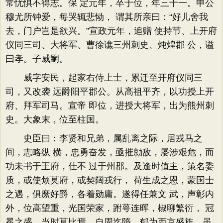
常忧惧不得志。保 定元年，卒于位，年三十一。申公
穆尤所钟爱，每哭辄悲恸， 谓其所亲曰：“好儿舍我
去，门户岂是欲兴。”宣政元年，追赠 使持节、上开府
仪同三司、大将军、曹徐谯三州刺史、炖煌郡 公，谥
曰孝。子威嗣。
威字安民，起家右侍上士，累迁至开府仪同三
司，又改袭 远爵阳平郡公。从高祖平齐，以功授上开
府、拜军司马。宣帝 即位，进授大将军，出为熊州刺
史。大象末，位至柱国。
史臣曰：李贤和兄弟，属乱离之际，居戎马之
间，志略纵 横，忠勇奋发，亟摧勍敌，屡涉艰危，而
功未书于王府，仕不 过于州郡。及逢时值主，策名委
质，或使烦莫府，或契阔戎行， 荷生成之恩，蒙国士
之遇，俱縻好爵，各着勋庸。遂得任兼文 武，声彰内
外，位高望重，光国荣家，跗萼连晖，椒聊繁衍， 冠
冕之盛，当时莫比焉。自周迄隋，郁为西京盛族，虽