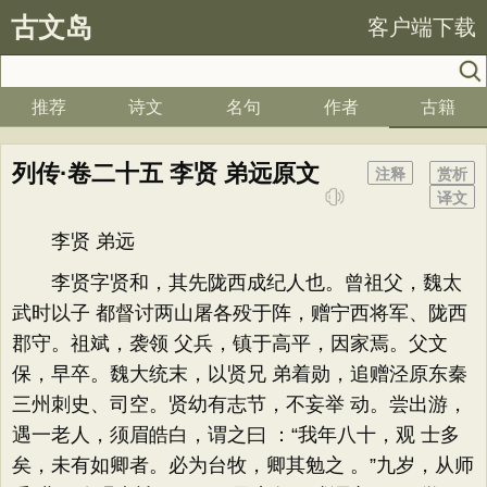
古文岛
客户端下载
推荐
诗文
名句
作者
古籍
列传·卷二十五 李贤 弟远原文
注释
赏析
译文
李贤 弟远
李贤字贤和，其先陇西成纪人也。曾祖父，魏太
武时以子 都督讨两山屠各殁于阵，赠宁西将军、陇西
郡守。祖斌，袭领 父兵，镇于高平，因家焉。父文
保，早卒。魏大统末，以贤兄 弟着勋，追赠泾原东秦
三州刺史、司空。贤幼有志节，不妄举 动。尝出游，
遇一老人，须眉皓白，谓之曰 ：“我年八十，观 士多
矣，未有如卿者。必为台牧，卿其勉之 。”九岁，从师