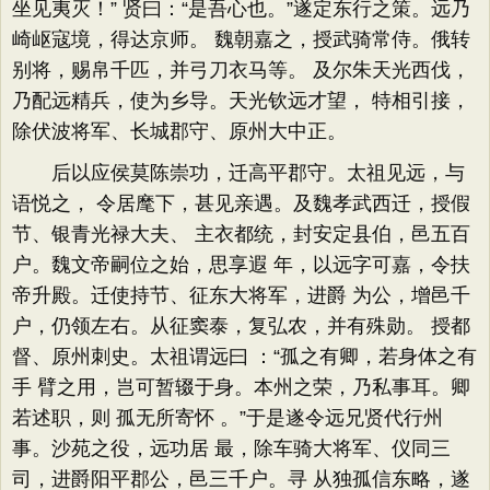
坐见夷灭！” 贤曰：“是吾心也。”遂定东行之策。远乃
崎岖寇境，得达京师。 魏朝嘉之，授武骑常侍。俄转
别将，赐帛千匹，并弓刀衣马等。 及尔朱天光西伐，
乃配远精兵，使为乡导。天光钦远才望， 特相引接，
除伏波将军、长城郡守、原州大中正。
后以应侯莫陈崇功，迁高平郡守。太祖见远，与
语悦之， 令居麾下，甚见亲遇。及魏孝武西迁，授假
节、银青光禄大夫、 主衣都统，封安定县伯，邑五百
户。魏文帝嗣位之始，思享遐 年，以远字可嘉，令扶
帝升殿。迁使持节、征东大将军，进爵 为公，增邑千
户，仍领左右。从征窦泰，复弘农，并有殊勋。 授都
督、原州刺史。太祖谓远曰 ：“孤之有卿，若身体之有
手 臂之用，岂可暂辍于身。本州之荣，乃私事耳。卿
若述职，则 孤无所寄怀 。”于是遂令远兄贤代行州
事。沙苑之役，远功居 最，除车骑大将军、仪同三
司，进爵阳平郡公，邑三千户。寻 从独孤信东略，遂