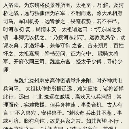
入洛阳。为东魏将侯景等所围。太祖至，乃 解。及河
桥之战，远与独孤信为右军，不利而退。除大丞相府
司马。军国机务，远皆参之，畏避权势，若不在己。
时河东初 复，民情未安，太祖谓远曰 ：“河东国之要
镇，非卿无以抚之。” 乃授河东郡守。远敦奖风俗，劝
课农桑，肃遏奸非，兼修守御 之备。曾未期月，百姓
怀之。太祖嘉焉，降书劳问。征为侍中、 骠骑大将
军、开府仪同三司。魏建东宫，授太子少傅，寻转少
师。
东魏北豫州刺史高仲密请举州来附。时齐神武屯
兵河阳。 太祖以仲密所据辽远，难为应接，诸将皆惮
此行。远曰 ：“北 豫远在贼境，高欢又屯兵河阳，常
理而论，实难救援。但兵务神速，事贵合机。古人有
言：“不入兽穴，安得兽子。”若以奇 兵出其不意，事
或可济。脱有利钝，故是兵家之常。如其顾望 不行，