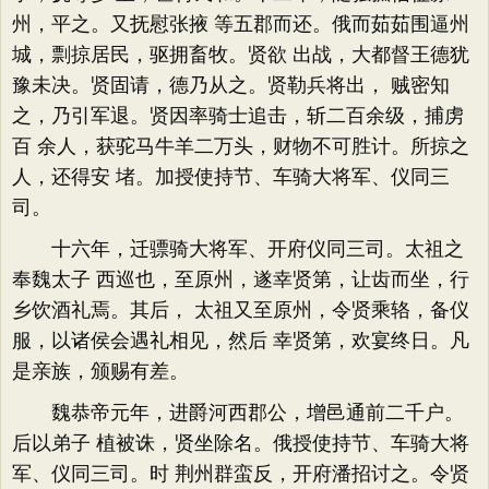
州，平之。又抚慰张掖 等五郡而还。俄而茹茹围逼州
城，剽掠居民，驱拥畜牧。贤欲 出战，大都督王德犹
豫未决。贤固请，德乃从之。贤勒兵将出， 贼密知
之，乃引军退。贤因率骑士追击，斩二百余级，捕虏
百 余人，获驼马牛羊二万头，财物不可胜计。所掠之
人，还得安 堵。加授使持节、车骑大将军、仪同三
司。
十六年，迁骠骑大将军、开府仪同三司。太祖之
奉魏太子 西巡也，至原州，遂幸贤第，让齿而坐，行
乡饮酒礼焉。其后， 太祖又至原州，令贤乘辂，备仪
服，以诸侯会遇礼相见，然后 幸贤第，欢宴终日。凡
是亲族，颁赐有差。
魏恭帝元年，进爵河西郡公，增邑通前二千户。
后以弟子 植被诛，贤坐除名。俄授使持节、车骑大将
军、仪同三司。时 荆州群蛮反，开府潘招讨之。令贤