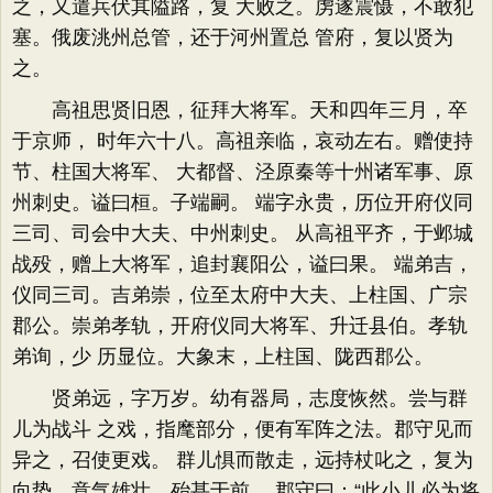
之，又遣兵伏其隘路，复 大败之。虏遂震慑，不敢犯
塞。俄废洮州总管，还于河州置总 管府，复以贤为
之。
高祖思贤旧恩，征拜大将军。天和四年三月，卒
于京师， 时年六十八。高祖亲临，哀动左右。赠使持
节、柱国大将军、 大都督、泾原秦等十州诸军事、原
州刺史。谥曰桓。子端嗣。 端字永贵，历位开府仪同
三司、司会中大夫、中州刺史。 从高祖平齐，于邺城
战殁，赠上大将军，追封襄阳公，谥曰果。 端弟吉，
仪同三司。吉弟崇，位至太府中大夫、上柱国、广宗
郡公。崇弟孝轨，开府仪同大将军、升迁县伯。孝轨
弟询，少 历显位。大象末，上柱国、陇西郡公。
贤弟远，字万岁。幼有器局，志度恢然。尝与群
儿为战斗 之戏，指麾部分，便有军阵之法。郡守见而
异之，召使更戏。 群儿惧而散走，远持杖叱之，复为
向势，意气雄壮，殆甚于前。 郡守曰：“此小儿必为将