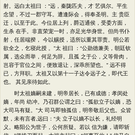
射。远白太祖曰 ：“远，秦陇匹夫，才 艺俱尔。平生
念望，不过一郡守耳。遭逢际会，得奉圣明。主 贵臣
迁，以至于此。今位居上列，爵迈通侯，受委方面，
生杀 在手。非直荣宠一时，亦足光华身世。但尚书仆
射，任居端揆， 今以赐授，适所以重其罪责。明公若
欲全之，乞寝此授 。”太 祖曰 ：“公勋德兼美，朝廷钦
属，选众而举，何足为辞。且孤 之于公，义等骨肉，
岂容于官位之间，便致退让，深乖所望也。” 远不得
已，方拜职。太祖又以第十一子达令远子之，即代王
也。 其见亲待如此。
时太祖嫡嗣未建，明帝居长，已有成德；孝闵处
嫡，年尚 幼冲。乃召群公谓之曰：“孤欲立子以嫡，恐
大司马有疑。”大 司马即独孤信，明帝敬后父也。众皆
默，未有言者,远曰：“夫 立子以嫡不以长，礼经明
义。略阳公为世子，公何所疑。若以 信为嫌，请即斩