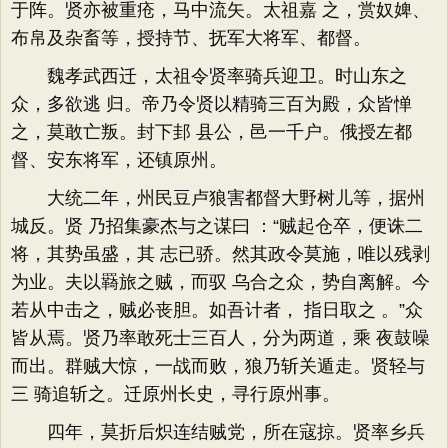
于阵。贤亦被重疮，马中流矢。太祖嘉 之，赏奴婢、
布帛及杂畜等，授持节、抚军大将军、都督。
魏孝武西迁，太祖令贤率骑兵迎卫。时山东之
众，多欲逃 归。帝乃令贤以精骑三百为殿，众皆惮
之，莫敢亡叛。封下邽 县公，邑一千户。俄授左都
督、安东将军，还镇原州。
大统二年，州民豆卢狼害都督大野树儿等，据州
城反。贤 乃招集豪杰与之谋曰 ：“贼起仓卒，便诛二
将，其势虽盛，其 志已骄。然其政令莫施，唯以残剥
为业。夫以羇旅之贼，而驭 乌合之众，势自离解。今
若从中击之，贼必丧胆。如吾计者， 指日取之 。”众
皆从焉。贤乃率敢死士三百人，分为两道，乘 夜鼓噪
而出。群贼大惊，一战而败，狼乃斩关遁走。贤轻与
三 骑追斩之。迁原州长史，寻行原州事。
四年，莫折后炽连结贼党，所在寇掠。贤率乡兵