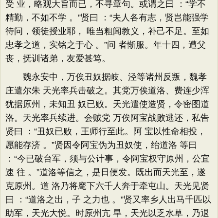
受 业，略观大旨而已，不寻章句。或谓之曰 ：“学不
精勤，不如不学 。”贤曰 ：“夫人各有志，贤岂能强学
待问，领徒授业耶， 唯当粗闻教义，补己不足。至如
忠孝之道，实铭之于心 。”问 者惭服。年十四，遭父
丧，抚训诸弟，友爱甚笃。
魏永安中，万俟丑奴据岐、泾等诸州反叛，魏孝
庄遣尔朱 天光率兵击破之。其党万俟道洛、费连少浑
犹据原州，未知丑 奴已败。天光遣使造贤，令密图道
洛。天光率兵续进。会贼党 万俟阿宝战败逃还，私告
贤曰 ：“丑奴已败，王师行至此。阿 宝以性命相投，
愿能存济 。”贤因令阿宝伪为丑奴使，绐道洛 等曰
：“今已破台军，须与公计事，令阿宝权守原州，公宜
速 往 。”道洛等信之，是日便发。既出而天光至，遂
克原州。道 洛乃将麾下六千人奔于牵屯山。天光见贤
曰 ：“道洛之出，子 之力也 。”贤又率乡人出马千匹以
助军，天光大悦。时原州亢 旱，天光以乏水草，乃退