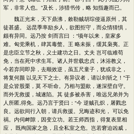
军，非常人也。”及长，涉猎书传，略 知指趣而已。
魏正光末，天下鼎沸，敕勒贼胡琮侵逼原州，其
徒甚盛。 远昆季率励乡人，欲图拒守，而众情猜惧，
颇有异同。远乃按 剑而言曰 ：“顷年以来，皇家多
难。匈党乘机，肆其毒螫。王 略未振，缓其枭夷。正
是忠臣立节之秋，义士建功之日。丈夫 岂可临难苟
免，当在死中求生耳。诸人并世载忠贞，沐浴教义，
今若弃同即异，去顺效逆，虽五尺童子，犹或非之，
将复何颜 以见天下之士。有异议者，请以剑斩之！”于
是众皆股栗，莫 不听命。乃相与盟歃，遂深壁自守。
而外无救援，城遂陷。其 徒多被杀害，唯远兄弟并为
人所匿,得免。远乃言于贤曰：“今 逆贼孔炽，屠戮忠
良。远欲间行入朝，请兵救援。兄晦迹和光， 可以免
祸。内伺衅隙，因变立功。若王师西指，得复表里相
应， 既殉国家之急，且全私室之危。岂若窘迫凶威，