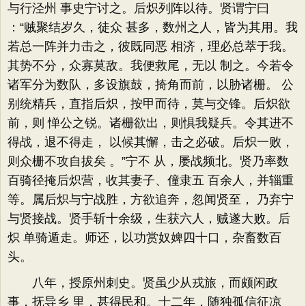
与行泾州 事史宁讨之。后炽列阵以待。贤谓宁曰
：“贼聚结岁久，徒众 甚多，数州之人，皆为其用。我
若总一阵并力击之，彼既同恶 相济，理必总萃于我。
其势不分，众寡莫敌。我便救尾，无以 制之。今若令
诸军分为数队，多设旗鼓，掎角而前，以胁诸栅。 公
别统精兵，直指后炽，按甲而待，莫与交锋。后炽欲
前，则 惮公之锐。诸栅欲出，则惧我疑兵。令其进不
得战，退不得走， 以候其懈，击之必破。后炽一败，
则众栅不攻自拔矣 。”宁不 从，屡战频北。贤乃率数
百骑径掩后炽营，收其妻子、僮隶五 百余人，并辎重
等。属后炽与宁战胜，方欲追奔，忽闻贤至， 乃弃宁
与贤接战。贤手斩十余级，生获六人，贼遂大败。后
炽 单骑遁走。师还，以功赏奴婢四十口，杂畜数百
头。
八年，授原州刺史。贤虽少从戎旅，而颇闲政
事，抚导乡 里，甚得民和。十二年，随独孤信征凉