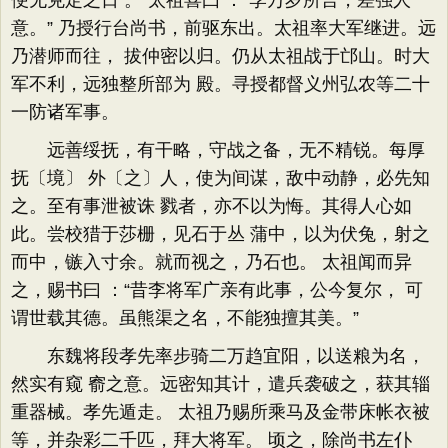
便无克定之日 。”太祖喜曰 ：“李万岁所言，差强人
意。” 乃授行台尚书，前驱东出。太祖率大军继进。远
乃潜师而往， 拔仲密以归。仍从太祖战于邙山。时大
军不利，远独整所部为 殿。寻授都督义州弘农等二十
一防诸军事。
远善绥抚，有干略，守战之备，无不精锐。每厚
抚〔境〕 外〔之〕人，使为间谋，敌中动静，必先知
之。至有事泄被诛 戮者，亦不以为悔。其得人心如
此。尝校猎于莎栅，见石于丛 蒲中，以为伏兔，射之
而中，镞入寸余。就而视之，乃石也。 太祖闻而异
之，赐书曰 ：“昔李将军广亲有此事，公今复尔， 可
谓世载其德。虽熊渠之名，不能独擅其美。”
东魏将段孝先率步骑二万趋宜阳，以送粮为名，
然实有窥 窬之意。远密知其计，遣兵袭破之，获其辎
重器械。孝先遁走。 太祖乃赐所乘马及金带床帐衣被
等，并杂彩二千匹，拜大将军。 顷之，除尚书左仆