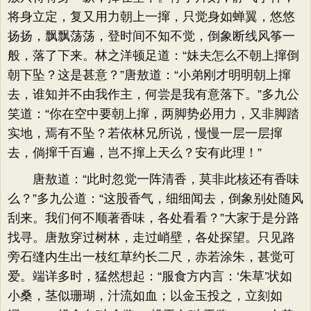
将身立定，复又用力朝上一撺，只觉身如蝉翼，悠悠
扬扬，飘飘荡荡，登时间不知不觉，倒象断线风筝一
般，落了下来。林之洋顿足道：“妹夫怎么不朝上撺倒
朝下坠？这是甚意？”唐敖道：“小弟刚才明明朝上撺
去，谁知并不由我作主，何尝是我有意落下。”多九公
笑道：“你在空中要朝上撺，两脚势必用力，又非脚踏
实地，焉有不坠？若依林兄所说，慢慢一层一层撺
去，倘撺千百遍，岂不撺上天么？安有此理！”
唐敖道：“此时忽觉一阵清香，莫非此核还有香味
么？”多九公道：“这股香气，细细闻去，倒象别处随风
刮来。我们何不顺著香味，各处看看？”大家于是分路
找寻。唐敖穿过树林，走过峭壁，各处探望。只见路
旁石缝内生出一枝红草约长二尺，赤若涂朱，甚觉可
爱。端详多时，猛然想起：“服食方内言：‘朱草’状如
小桑，茎似珊瑚，汁流如血；以金玉投之，立刻如