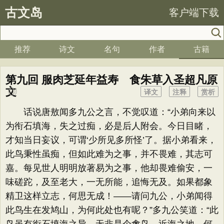
古文岛
客户端下载
推荐
诗文
名句
作者
古籍
第九回 服肉芝延年益寿 食朱草入圣超凡原
文
译文
注释
赏析
话说唐敖闻多九公之言，不觉叹道：“小弟向来以
为衔石填海，失之过痴，必是后人附会。今日目睹，
才知当日妄议，可谓‘少所见多所怪’了。据小弟看来，
此鸟秉性虽痴，但如此难为之事，并不畏难，其志可
嘉。每见世人明明放著易为之事，他却畏难偷安，一
味磋跎，及至老大，一无所能，追悔无及。如果都象
精卫这样立志，何思无成！——请问九公，小弟闻得
此鸟生在发鸠山，为何此处也有呢？”多九公笑道：“此