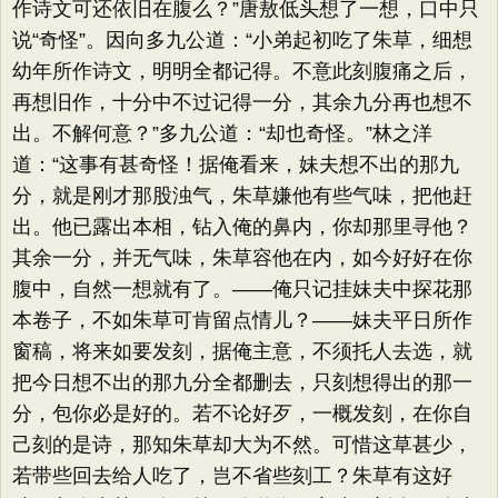
作诗文可还依旧在腹么？”唐敖低头想了一想，口中只
说“奇怪”。因向多九公道：“小弟起初吃了朱草，细想
幼年所作诗文，明明全都记得。不意此刻腹痛之后，
再想旧作，十分中不过记得一分，其余九分再也想不
出。不解何意？”多九公道：“却也奇怪。”林之洋
道：“这事有甚奇怪！据俺看来，妹夫想不出的那九
分，就是刚才那股浊气，朱草嫌他有些气味，把他赶
出。他已露出本相，钻入俺的鼻内，你却那里寻他？
其余一分，并无气味，朱草容他在内，如今好好在你
腹中，自然一想就有了。——俺只记挂妹夫中探花那
本卷子，不如朱草可肯留点情儿？——妹夫平日所作
窗稿，将来如要发刻，据俺主意，不须托人去选，就
把今日想不出的那九分全都删去，只刻想得出的那一
分，包你必是好的。若不论好歹，一概发刻，在你自
己刻的是诗，那知朱草却大为不然。可惜这草甚少，
若带些回去给人吃了，岂不省些刻工？朱草有这好