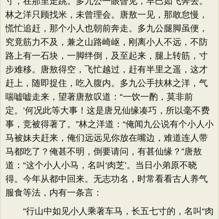
寸，在那里走跳。多九公一眼瞥见，早巳如飞奔去。
林之洋只顾找米，未曾理会。唐敖一见，那敢怠慢，
慌忙追赶，那个小人也朝前奔走。多九公腿脚虽便，
究竟筋力不及，兼之山路崎岖，刚离小人不远，不防
路上有一石块，一脚绊倒，及至起来，腿上转筋，寸
步难移。唐敖得空，飞忙越过，赶有半里之遥，这才
赶上，随即捉住，吃入腹内。多九公手扶林之洋，气
喘嘘嘘走来，望著唐敖叹道：“一饮一酌，莫非前
定。’何况此等大事！这是唐兄仙缘凑巧，所以毫不费
事，竞被得著了。”林之洋道：“俺闻九公说有个小人小
马被妹夫赶来，俺们远远见你放在嘴边，难道连人带
马都吃了？俺甚不明，倒要请问，有甚仙缘？”唐敖
道：“这个小人小马，名叫‘肉芝’。当日小弟原不晓
得。今年从都中回来。无志功名，时常看看古人养气
服食等法，内有一条言：
“行山中如见小人乘著车马，长五七寸的，名叫“肉