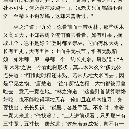
鸟虽有衔石填海之异，无非是个禽鸟，近海之地，何
处不可生，何必定在发鸠一山。况老夫只闻鸲鹆不逾
济，至精卫不逾发鸠，这却未曾听过。”
林之洋道：“九公，你看前面一带树林，那些树木
又高又大，不知甚树？俺们前去看看。如有鲜果，摘
取几个，岂不是好？”登时都至崇林。迎面有株大树，
长有五丈，大有五围；上面并无枝节，惟有无数稻
须，如禾穗一般，每穗一个，约长丈余。唐敖道：“古
有‘木禾’之说，今看此树形状，莫非木禾么？”多九公
点头道：“可惜此时稻还未熟。若带几粒大米回去，因
是罕见之物。”唐敖道：“往年所结之稻，大约都被野兽
吃去，竟无一颗在地。”林之洋道：“这些野兽就算嘴馋
好吃，也不能吃得颗粒无存。俺们且在草内搜寻，务
要找出，长长见识。”说罢，各处寻觅。不多时，拿著
一颗大米道：“俺找著了。”二人进前观看，只见那米有
三寸宽，五寸长。唐敖道：“这米若煮成饭，岂不有一