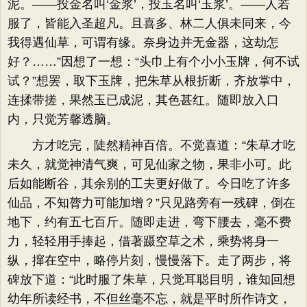
泥。——投金名叫‘金浆’，投玉名叫‘玉浆’。——人若
服了，皆能入圣超凡。且喜多、林二人俱未同来，今
我得遇仙草，可谓有缘。奈身边并无金器，这劫怎
好？……”因想了一想：“头巾上有个小小玉牌，何不试
试？”想罢，取下玉牌，把朱草从根折断，齐放掌中，
连揉带搓，果然玉已成泥，其色甚红。随即放入口
内，只觉芳馨透脑。
方才吃完，陡然精神百倍。不觉喜道：“朱草才吃
未久，就觉神清气爽，可见仙家之物，果非小可。此
后如能断谷，其余别的工夫更好做了。今日吃了许多
仙品，不知膂力可能加增？”只见路旁有一残碑，倒在
地下，约有五七百斤。随即走进，弯下腰去，毫不费
力，轻轻用手捧起，借著蹑空草之术，乘势将身一
纵，撺在空中，略停片刻，慢慢落下。走了两步，将
碑放下道：“此时服了朱草，只觉耳聪目明，谁知回想
幼年所读经书，不但丝毫不忘，就是平时所作诗文，