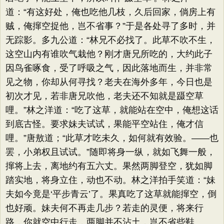
道：“有这好处，俺也吃他几枝，久后回家，倘房上有
贼，俺撺空捉他，岂不省事？”于是各处寻了多时，并
无踪影。多九公道：“林兄不必找了。此草不吹不生，
这空山内有谁吹气栽他？刚才唐兄所吃的，大约此子
因鸟雀啄食，受了呼吸之气，因此落地而生，并非常
见之物，你却从何寻找？老夫在海外多年，今日也是
初次才见，若非唐兄吹他，老夫还不知就是蹑空草
哩。”林之洋道：“吃了这草，就能站在空中，俺想这话
到底古怪。要求妹夫试试，果能平空站住，俺才信
哩。”唐敖道；“此草才吃未久，如何就有效验。——也
罢，小弟权且试试。”随即将身一纵，就如飞舞一般，
撺将上去，离地约有五六丈。果然两脚登空，犹如脚
踏实地，将身立住，动也不动。林之洋拍手笑道：“妹
夫如今竟是‘平步青云’了。果真吃了这草就能撺空，倒
也好顽。妹夫何不再走几步？若走的灵便，将来行
路，你就空中行走，两脚并不沾土，岂不省些鞋