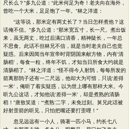
尺长么？”多九公道：“此米何足为奇！老夫向在海外，
曾吃一个大米，足足饱了一年。”林之洋道：
“这等说，那米定有两丈长了？当日怎样煮他？这
话俺不信。”多九公道：“那米宽五寸，长一尺。煮出饭
来，虽无两丈，吃过后满口清香，精神陡长，一年总
不思食。此话不但林兄不信，就是当时老夫自己也觉
疑惑。后来因闻当年宣帝时背阴国来献方物，内有‘清
肠稻’，每食一粒，终年不饥，才知当日所食大约就是
清肠稻了。”林之洋道：“怪不得今人射鹄，每每所发的
箭离那鹄子还有一二尺远，他却大为可惜，只说‘差得
一米’，俺听了着实疑惑，以为世上哪有那样大米。今
听九公这话，才知他说‘差得一米’，却是煮熟的清肠
稻！”唐敖笑道：“‘煮熟’二字，未免过刻。舅兄此话被
好射歪箭的听见，只怕把嘴还要打歪哩！”
忽见远远有一小人，骑著一匹小马，约长七八