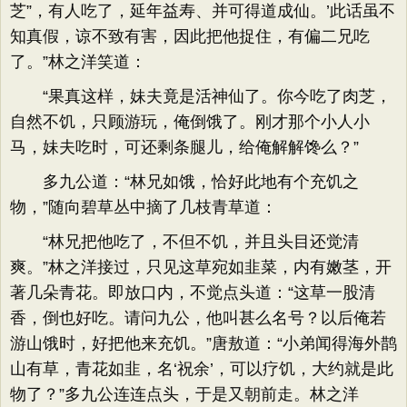
芝”，有人吃了，延年益寿、并可得道成仙。’此话虽不
知真假，谅不致有害，因此把他捉住，有偏二兄吃
了。”林之洋笑道：
“果真这样，妹夫竟是活神仙了。你今吃了肉芝，
自然不饥，只顾游玩，俺倒饿了。刚才那个小人小
马，妹夫吃时，可还剩条腿儿，给俺解解馋么？”
多九公道：“林兄如饿，恰好此地有个充饥之
物，”随向碧草丛中摘了几枝青草道：
“林兄把他吃了，不但不饥，并且头目还觉清
爽。”林之洋接过，只见这草宛如韭菜，内有嫩茎，开
著几朵青花。即放口内，不觉点头道：“这草一股清
香，倒也好吃。请问九公，他叫甚么名号？以后俺若
游山饿时，好把他来充饥。”唐敖道：“小弟闻得海外鹊
山有草，青花如韭，名‘祝余’，可以疗饥，大约就是此
物了？”多九公连连点头，于是又朝前走。林之洋