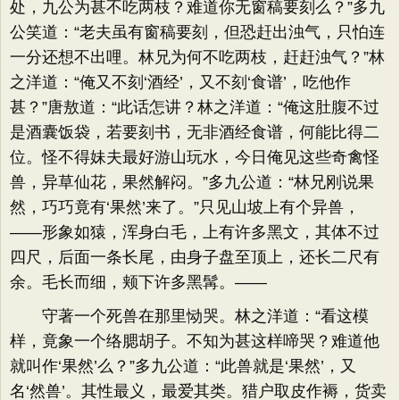
处，九公为甚不吃两枝？难道你无窗稿要刻么？”多九
公笑道：“老夫虽有窗稿要刻，但恐赶出浊气，只怕连
一分还想不出哩。林兄为何不吃两枝，赶赶浊气？”林
之洋道：“俺又不刻‘酒经’，又不刻‘食谱’，吃他作
甚？”唐敖道：“此话怎讲？林之洋道：“俺这肚腹不过
是酒囊饭袋，若要刻书，无非酒经食谱，何能比得二
位。怪不得妹夫最好游山玩水，今日俺见这些奇禽怪
兽，异草仙花，果然解闷。”多九公道：“林兄刚说果
然，巧巧竟有‘果然’来了。”只见山坡上有个异兽，
——形象如猿，浑身白毛，上有许多黑文，其体不过
四尺，后面一条长尾，由身子盘至顶上，还长二尺有
余。毛长而细，颊下许多黑髯。——
守著一个死兽在那里恸哭。林之洋道：“看这模
样，竟象一个络腮胡子。不知为甚这样啼哭？难道他
就叫作‘果然’么？”多九公道：“此兽就是‘果然’，又
名‘然兽’。其性最义，最爱其类。猎户取皮作褥，货卖