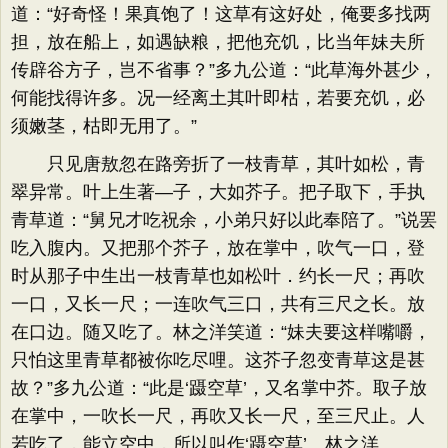
道：“好奇怪！果真饱了！这草有这好处，俺要多找两
担，放在船上，如遇缺粮，把他充饥，比当年妹夫所
传辟谷方子，岂不省事？”多九公道：“此草海外甚少，
何能找得许多。况一经离土其叶即枯，若要充饥，必
须嫩茎，枯即无用了。”
只见唐敖忽在路旁折了一枝青草，其叶如松，青
翠异常。叶上生著—子，大如芥子。把子取下，手执
青草道：“舅兄才吃祝余，小弟只好以此奉陪了。”说罢
吃入腹内。又把那个芥子，放在掌中，吹气一口，登
时从那子中生出一枝青草也如松叶．约长一尺；再吹
一口，又长一尺；一连吹气三口，共有三尺之长。放
在口边。随又吃了。林之洋笑道：“妹夫要这样嘴嚼，
只怕这里青草都被你吃尽哩。这芥子忽变青草这是甚
故？”多九公道：“此是‘蹑空草’，又名掌中芥。取子放
在掌中，一吹长一尺，再吹又长一尺，至三尺止。人
若吃了，能立空中，所以叫作‘蹑空草’。林之洋