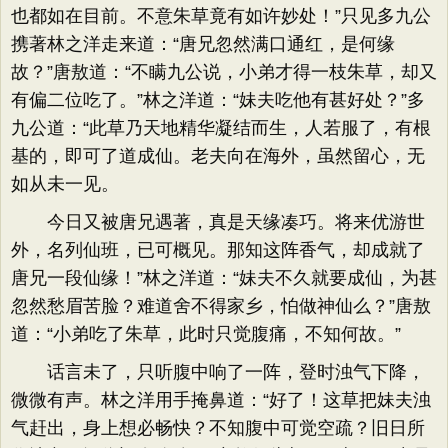
也都如在目前。不意朱草竟有如许妙处！”只见多九公
携著林之洋走来道：“唐兄忽然满口通红，是何缘
故？”唐敖道：“不瞒九公说，小弟才得一枝朱草，却又
有偏二位吃了。”林之洋道：“妹夫吃他有甚好处？”多
九公道：“此草乃天地精华凝结而生，人若服了，有根
基的，即可了道成仙。老夫向在海外，虽然留心，无
如从未一见。
今日又被唐兄遇著，真是天缘凑巧。将来优游世
外，名列仙班，已可概见。那知这阵香气，却成就了
唐兄一段仙缘！”林之洋道：“妹夫不久就要成仙，为甚
忽然愁眉苦脸？难道舍不得家乡，怕做神仙么？”唐敖
道：“小弟吃了朱草，此时只觉腹痛，不知何故。”
话言未了，只听腹中响了一阵，登时浊气下降，
微微有声。林之洋用手掩鼻道：“好了！这草把妹夫浊
气赶出，身上想必畅快？不知腹中可觉空疏？旧日所