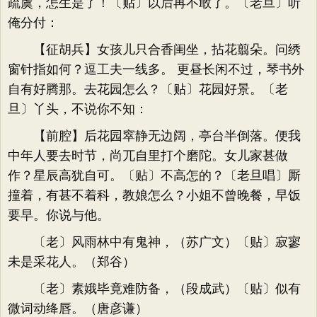
疏虞，怎生是了！〔贴〕以后再不敢了。〔老旦〕听
俺分付：
【征胡兵】女孩儿只合香闺坐，拈花翦朵。问绣
窗针指如何？逗工夫一线多。 更昼长闲不过，琴书外
自有好腾那。去花园怎么？〔贴〕花园好景。〔老
旦〕丫头，不说你不知：
【前腔】后花园窣静无边阔，亭台半倒落。便我
中年人要去时节，尚兀自里打个磨陀。女儿家甚做
作？星辰高犹自可。〔贴〕不高怎的？〔老旦唱〕厮
撞着，有甚不着科，教娘怎么？小姐不曾晚餐，早饭
要早。你说与他。
〔老〕风雨林中有鬼神，（苏广文）〔贴〕寂寥
未是采花人。（郑谷）
〔老〕素娥毕竟难防备，（段成武）〔贴〕似有
微词动绛唇。（唐彦谦）