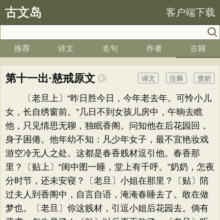
古文岛
客户端下载
推荐
诗文
名句
作者
古籍
第十一出·慈戒原文
译文
注释
赏析
〔老旦上〕“昨日胜今日，今年老去年。可怜小儿
女，长自绣窗前。”几日不到女孩儿房中，午晌去瞧
他，只见情思无聊，独眠香阁。问知他在后花园回，
身子困倦。他年幼不知：凡少年女子，最不宜艳妆戏
游空冷无人之处。这都是春香贱材逗引他。春香那
里？〔贴上〕“闺中图一睡，堂上有千呼。”奶奶，怎夜
分时节，还未安寝？〔老旦〕小姐在那里？〔贴〕陪
过夫人到香阁中，自言自语，淹淹春睡去了。敢在做
梦也。〔老旦〕你这贱材，引逗小姐后花园去。倘有