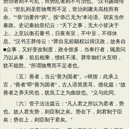
势治者则不可乱，而势乱者则不可治也。”汉书扬雄传
云：“世乱则圣哲驰骛而不足，世治则庸夫高枕而有
余。”“恭”治要作“拱”。按“恭己无为”本论语。胡亥当作
秦政。史记秦始皇纪云：“天下之事，无大小皆决于
上。上至以衡石量书，日夜有呈，不中呈，不得休
息。”汉书王莽传云：“莽自见前颛权以得汉政，故务自
■众事，又好变改制度，政令烦多，当奉行者，辄质问
乃以从事，前后相乘，愦眊不渫。莽常御灯火至明，
犹不能胜。”所谓驰骛而不足者也。
〔五〕善者，当云“善为国者”。○铎按：此承上
言，“善者”即“善为国者”，古人语简质耳。德化篇：“故
善者之养天民也，犹良工之为曲豉也。”义与此同。
〔六〕管子法法篇云：“凡人君之所以为君者，势
也。故人君失势，则臣制之矣。势在下，则君制于臣
矣；势在上，则臣制于君矣。”