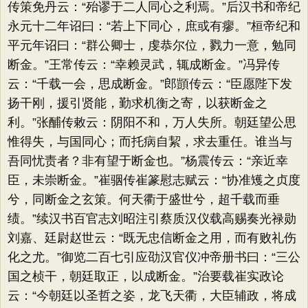
传策免丹云：“殆谬于二人同心之利焉。”后汉书和帝纪
永元十二年诏曰：“若上下同心，庶或有瘳。”桓帝纪和
平元年诏曰：“群公卿士，虔恭尔位，戮力一意，勉同
断金。”王常传云：“幸赖灵武，辄成断金。”冯异传
云：“千载一会，思成断金。”郎顗传云：“臣愿陛下发
扬干刚，援引贤能，勤求机衡之寄，以获断金之
利。”张酺传敕云：阴阳不和，万人失所。朝廷望公思
惟得失，与国同心；而托病自絜，求去重任。谁当与
吾同忧责者？非有望于断金也。”杨震传云：“亲近幸
臣，未崇断金。”崔骃传崔篆慰志赋云：“协准矱之贞度
兮，同断金之玄策。何天衢于盛世兮，超千载而垂
绩。”续汉书百官志刘昭注引蔡质汉仪载高赐奏光禄勋
刘嘉、廷尉赵世云：“既无忠信断金之用，而有败礼伤
化之尤。”御览二百七引应劭汉官仪冲帝册书曰：“三公
国之桢干，朝廷取正，以成断金。”治要载崔实政论
云：“今朝廷以圣哲之姿，龙飞天衢，大臣辅政，将成