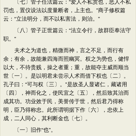
〔七〕管子任法篇云：“爱人不私赏也，恶人不私
罚也，置仪设法以度量断者，上主也。”商子修权篇
云：“立法明分，而不以私害法，则治。”
〔八〕管子正世篇云：“法立令行，故群臣奉法守
职。”
夫术之为道也，精微而神，言之不足，而行有
余；有余，故能兼四海而照幽冥。权之为势也，健悍
以大，不待贵贱，操之者重；重，故能夺主威而顺当
世〔一〕。是以明君未尝示人术而借下权也〔二〕。
孔子曰：“可与权〔三〕。”是故圣人显诸仁，藏诸用
〔四〕，神而化之，使民宜之〔五〕，然后致其治而
成其功。功业效于民，美誉传于世，然后君乃得称
明，臣乃得称忠。此所谓明据下作〔六〕，忠依上
成，二人同心，其利断金也〔七〕。
〔一〕旧作“也”。