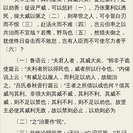
以劝善；徒设严威，可以惩奸〔一〕。乃张重利以诱
民，操大威以驱之〔二〕，则举世之人，可令冒白刃
而不恨〔三〕，赴汤火而不难〔四〕，岂云但率之以
共治而不宜哉？若鹰，野鸟也〔五〕，然猎夫御之，
犹使终日奋击而不敢怠，岂有人臣而不可使尽力者乎
〔六〕？
〔一〕鲁语云：“夫君人者，其威大矣。”韩非子诡
使篇云：“夫利者所以得民也，威者所以行令也。”内储
说上云：“有威足以服人，而利足以劝人，故能治
之。”吕氏春秋壹行篇云：“王者之所借以成也何？借其
威与其利。非强大则其威不威，其利不利。其威不
威，则不足以禁也；其利不利，则不足以劝也。故贤
主必使其威利无敌，故以禁则必止，以劝则必为
〔二〕“之”治要作“民”。