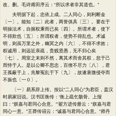
改、删。毛诗甫田序云：“所以求者非其道也。”
夫明据下起，忠依上成。二人同心，则利断金
〔一〕。能知〔二〕此者，两誉俱具〔三〕。要在于
明操法术，自握权秉而已矣〔四〕。所谓术者，使下
不得欺也〔五〕；所谓权者，使势不得乱也。术诚
明，则虽万里之外，幽冥之内〔六〕，不得不求效；
权诚用，则远近亲疏，贵贱贤愚，无不归心矣
〔七〕。周室之末则不然，离其术而舍其权，怠于己
而恃于人。是以公卿不思忠，百僚不尽力〔八〕，君
王孤蔽于上，兆黎冤乱于下〔九〕，故遂衰微侵夺而
不振也〔一０〕。
〔一〕易系辞上传。按以“二人同心”为君臣，盖汉
时易家旧说。汉书匡衡传：‘衡上疏乞骸骨。上报
曰：“朕嘉与君同心合意。”’翟方进传册云：“朕嘉与君
同心一意。”王莽传诏云：“诚嘉与君同心合意。”师丹