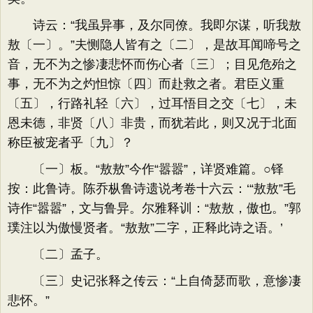
诗云：“我虽异事，及尔同僚。我即尔谋，听我敖
敖〔一〕。”夫恻隐人皆有之〔二〕，是故耳闻啼号之
音，无不为之惨凄悲怀而伤心者〔三〕；目见危殆之
事，无不为之灼怛惊〔四〕而赴救之者。君臣义重
〔五〕，行路礼轻〔六〕，过耳悟目之交〔七〕，未
恩未德，非贤〔八〕非贵，而犹若此，则又况于北面
称臣被宠者乎〔九〕？
〔一〕板。“敖敖”今作“嚣嚣”，详贤难篇。○铎
按：此鲁诗。陈乔枞鲁诗遗说考卷十六云：‘“敖敖”毛
诗作“嚣嚣”，文与鲁异。尔雅释训：“敖敖，傲也。”郭
璞注以为傲慢贤者。“敖敖”二字，正释此诗之语。’
〔二〕孟子。
〔三〕史记张释之传云：“上自倚瑟而歌，意惨凄
悲怀。”