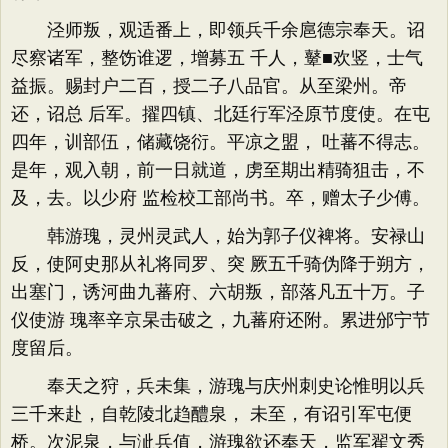
泾师叛，观适番上，即领兵千余扈德宗奉天。诏
尽察诸军，整饬谁逻，增募五 千人，鼙■欢竖，士气
益振。赐封户二百，授二子八品官。从至梁州。帝
还，诏总 后军。擢四镇、北廷行军泾原节度使。在屯
四年，训部伍，储藏饶衍。平凉之盟， 吐蕃不得志。
是年，观入朝，前一日就道，虏至期出精骑狙击，不
及，去。以少府 监检校工部尚书。卒，赠太子少傅。
韩游瑰，灵州灵武人，始为郭子仪裨将。安禄山
反，使阿史那从礼将同罗、突 厥五千骑伪降于朔方，
出塞门，诱河曲九蕃府、六胡叛，部落凡五十万。子
仪使游 瑰率辛京杲击破之，九蕃府还附。累进邠宁节
度留后。
奉天之狩，兵未集，游瑰与庆州刺史论惟明以兵
三千来赴，自乾陵北趋醴泉， 未至，有诏引军屯便
桥。次泥泉，与泚兵值，游瑰欲还奉天，监军翟文秀