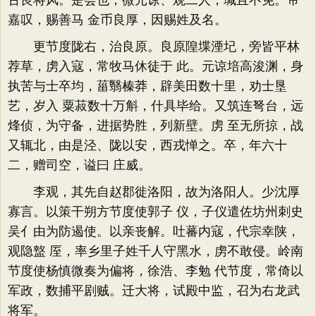
古良将风。是会也，微元谅、观二人，瑊且不免。帝
嘉叹，赐善马 金币良厚，因赐姓及名。
更节度陇右，治良原。良原隍堞湮圮，旁皆平林
荐草，虏入寇，常牧马休徒于 此。元谅培高浚渊，身
执苦与士卒均，菑翳榛莽，辟美田数十里，劝士垦
艺，岁入 粟菽数十万斛，什具毕给。又筑连弩台，远
烽侦，为守备，进据势胜，列新壁。虏 至无所掠，战
又辄北，由是泾、陇以安，西戎惮之。卒，年六十
二，赠司空，谥曰 庄威。
李观，其先自赵郡徙洛阳，故为洛阳人。少沈厚
寡言。以策干朔方节度使郭子 仪，子仪遣佐坊州刺史
吴亻由为防遏使。以亲丧解。吐蕃内寇，代宗幸陕，
观隐盩 厔，率乡里子姓千人守黑水，虏不敢侵。岭南
节度使杨慎微奏为偏将，徐浩、李勉 代节度，常倚以
军政，数捕平剧贼。迁大将，试殿中监，召为右龙武
将军。