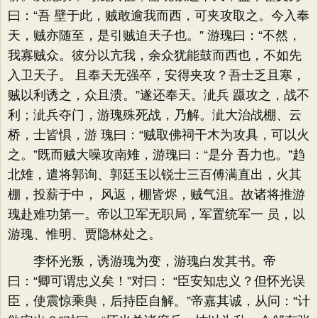
曰：“吾 壁于此，贼敢逾我而西，可夹攻取之。今入奉
天，贼亦随至，是引贼迫天子也。” 游瑰曰：“不然，
我寡贼众。彼分以亢我，余众犹能鼓而西也，不如先
入卫天子。 且奉天无强卒，安得夹攻？吾士乏且寒，
贼以利诱之，众且溃。”遂还奉天。泚兵 蹑攻之，战不
利；泚兵夺门，游瑰殊死战，乃解。泚大治战棚、云
桥，士皆惧，游 瑰曰：“贼取佛祠干木为攻具，可以火
之。”既而贼大噪攻南雉，游瑰曰：“是分 吾力也。”趋
北雉，遣将郭询、郭廷玉以锐士三百傅满直出，火其
棚，投薪于中， 风返，棚皆烬，贼气沮。故诸将推游
瑰赴难功第一。帝以卫军无职局，军置统军一 员，以
游瑰、惟明、贾隐林处之。
李怀光叛，诱游瑰为变，游瑰白发其书。帝
曰：“卿可谓忠义矣！”对曰： “臣安知忠义？但怀光误
臣，使震惊乘舆，后持臣自解。”帝嘉其诚，从问：“计