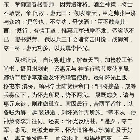
东，帝御望春楼誓师，因劳遣诸将。酒至神策，将士
不敢饮。帝 问故，惠元曰：“初发奉天，臣之帅张巨济
与众约：‘是役也，不立功，毋饮酒！’ 臣不敢食其
言。”既行，有馈于道，惟惠元军瓶罍不发。帝咨叹不
已，玺书慰劳。 俄以兵三千会诸将击田悦，战御河，
夺三桥，惠元功多。以兵属李怀光。
及硃泚反，自河朔赴难，解奉天围，加检校工部
尚书，摄贝州刺史。诏惠元与 神策行营节度使李晟、
鄜坊节度使李建徽及怀光联营便桥。晟知怀光且叛，
移屯东 渭桥。翰林学士陆贽谏帝曰；“四将接垒，晟等
兵寡位下，为怀光所易，势不两完。 晟既虑变，请与
惠元东徙，则建徽孤立。宜因晟行，合两军皆往，以
备贼为解，趣 装进道，则怀光计无所施。”帝不从，使
神策将李升往伺。还奏：“怀光反明甚。” 是夕，夺二
军，惠元、建徽走奉天，怀光遣将冉宗驰骑追及于好
畤。惠元被发呼天， 血流出眦，袒裼战而死。二子