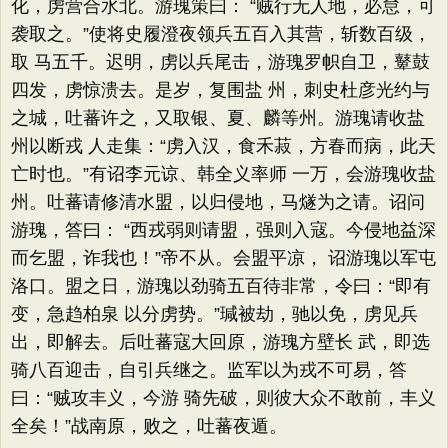
化，虏营合水北。游瑰策曰： “贼行无人地，必怠，可
袭取之。”使将史履澄夜领兵五百入其营，斩数百级，
取 马五千。迟明，虏以兵尾击，游瑰罗帜自卫，鼙鼓
四发，虏惊溃去。是岁，复围盐 州，刺史杜彦光约与
之城，吐蕃许之，又取银、夏、麟等州。游瑰请收盐
州以断戎 人走集：“虏入汉，食禾菽，方春而病，此天
亡时也。”有诏李元谅、韩全义率师 一万，会游瑰收盐
州。吐蕃请修清水盟，以归侵地，马燧为之请。诏问
游瑰，答曰： “西戎弱则请盟，强则入寇。今侵地益深
而乞盟，诈我也！”帝不从。会盟平凉， 诏游瑰以军屯
洛口。盟之日，游瑰以劲骑五百待非常，令曰：“即有
变，急趋柏泉 以分虏势。”瑊被劫，驰以免，虏见兵
出，即解去。后吐蕃寇大回原，游瑰方壁长 武，即选
骑八百迎击，自引兵继之。监军以为戎不可易，答
曰：“贼攻丰义，今游 骑先破，则彼大众不敢前，丰义
全矣！”战南原，败之，吐蕃夜遁。