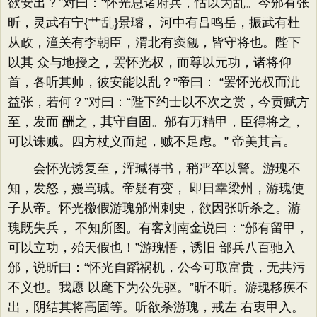
欲安出？”对曰：“怀光总诸府兵，怙以为乱。今邠有张
昕，灵武有宁{艹乱}景璿， 河中有吕鸣岳，振武有杜
从政，潼关有李朝臣，渭北有窦觎，皆守将也。陛下
以其 众与地授之，罢怀光权，而尊以元功，诸将仰
首，各听其帅，彼安能以乱？”帝曰： “罢怀光权而泚
益张，若何？”对曰：“陛下约士以不次之赏，今贡赋方
至，发而 酬之，其守自固。邠有万精甲，臣得将之，
可以诛贼。四方杖义而起，贼不足虑。” 帝美其言。
会怀光诱复至，浑瑊得书，稍严卒以警。游瑰不
知，发怒，嫚骂瑊。帝疑有变， 即日幸梁州，游瑰使
子从帝。怀光檄假游瑰邠州刺史，欲因张昕杀之。游
瑰既失兵， 不知所图。有客刘南金说曰：“邠有留甲，
可以立功，殆天假也！”游瑰悟，诱旧 部兵八百驰入
邠，说昕曰：“怀光自蹈祸机，公今可取富贵，无共污
不义也。我愿 以麾下为公先驱。”昕不听。游瑰移疾不
出，阴结其将高固等。昕欲杀游瑰，戒左 右衷甲入。