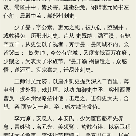
晟、暠匿井中，皆及害。建徽独免。诏赠惠元尚书左
仆射，晟殿中监，暠邠州刺史。
少子旻，字公素。惠元之死，被八创，堕别井，
或救得免。历邢州刺史。卢从 史既缚，潞军溃，有骁
卒五千，从史尝以子视者，奔于旻，旻闭城不内。众
皆哭曰： “奴失帅，今公有完城，又度支钱百万在府，
少赐之，为表天子求旌节。”旻开谕 祸福遣之，众感
悟，遂还军。宪宗嘉之，迁易州刺史。
王师讨吴元济，以唐州刺史提兵深入二百里，薄
申州，拔外郛，残其垣。以功 加御史中丞。容州西原
蛮反，授本州经略招讨使，击定之。进御史大夫，合
邕、容 两管为一道。卒，赠左散骑常侍。
李元谅，安息人。本安氏，少为宦官骆奉先养
息，冒姓骆，名元光。美须髯， 鸷敢有谋。以宿卫积
劳试太子詹事。李怀让节度镇国，署奏以自副。居军