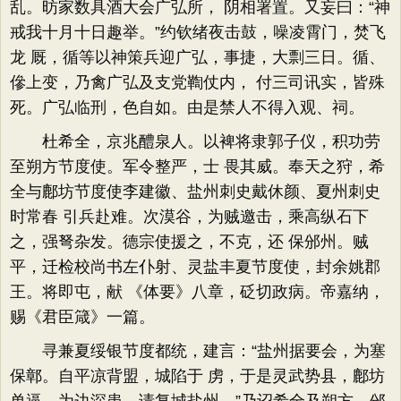
乱。昉家数具酒大会广弘所， 阴相署置。又妄曰：“神
戒我十月十日趣举。”约钦绪夜击鼓，噪凌霄门，焚飞
龙 厩，循等以神策兵迎广弘，事捷，大剽三日。循、
傪上变，乃禽广弘及支党鞫仗内， 付三司讯实，皆殊
死。广弘临刑，色自如。由是禁人不得入观、祠。
杜希全，京兆醴泉人。以裨将隶郭子仪，积功劳
至朔方节度使。军令整严，士 畏其威。奉天之狩，希
全与鄜坊节度使李建徽、盐州刺史戴休颜、夏州刺史
时常春 引兵赴难。次漠谷，为贼邀击，乘高纵石下
之，强弩杂发。德宗使援之，不克，还 保邠州。贼
平，迁检校尚书左仆射、灵盐丰夏节度使，封余姚郡
王。将即屯，献 《体要》八章，砭切政病。帝嘉纳，
赐《君臣箴》一篇。
寻兼夏绥银节度都统，建言：“盐州据要会，为塞
保鄣。自平凉背盟，城陷于 虏，于是灵武势县，鄜坊