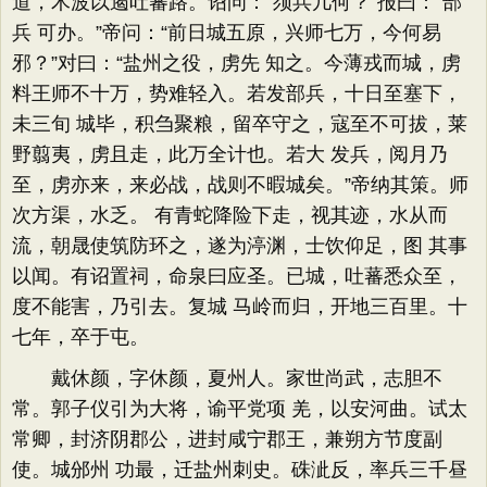
道，木波以遏吐蕃路。诏问：“须兵几何？”报曰：“部
兵 可办。”帝问：“前日城五原，兴师七万，今何易
邪？”对曰：“盐州之役，虏先 知之。今薄戎而城，虏
料王师不十万，势难轻入。若发部兵，十日至塞下，
未三旬 城毕，积刍聚粮，留卒守之，寇至不可拔，莱
野翦夷，虏且走，此万全计也。若大 发兵，阅月乃
至，虏亦来，来必战，战则不暇城矣。”帝纳其策。师
次方渠，水乏。 有青蛇降险下走，视其迹，水从而
流，朝晟使筑防环之，遂为渟渊，士饮仰足，图 其事
以闻。有诏置祠，命泉曰应圣。已城，吐蕃悉众至，
度不能害，乃引去。复城 马岭而归，开地三百里。十
七年，卒于屯。
戴休颜，字休颜，夏州人。家世尚武，志胆不
常。郭子仪引为大将，谕平党项 羌，以安河曲。试太
常卿，封济阴郡公，进封咸宁郡王，兼朔方节度副
使。城邠州 功最，迁盐州刺史。硃泚反，率兵三千昼