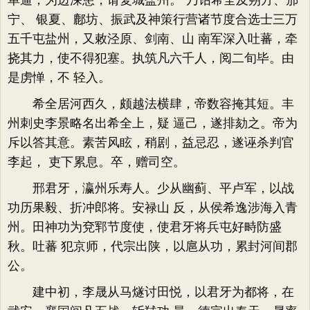
单逼，为边深患，请复城盐州。”乃诏希全及朔方、邠
宁、 银夏、鄜坊、振武及神策行营诸节度合选士三万
五千屯盐州，又敕泾原、剑南、山 南军深入吐蕃，牵
挠其力，使不得犯塞。执筑凡六千人，阅二旬毕。由
是虏惮，不 轻入。
希全居河西久，颇越法横肆，帝数容掩其短。丰
州刺史李景略名出希全上，疑 逼己，遂排劾之。帝为
斥以答其意。素苦风眩，稍剧，益忌忍，遂诬杀判官
李起， 吏下累息。卒，赠司空。
邢君牙，瀛州乐寿人。少从幽蓟、平卢军，以战
功历果毅、折冲郎将。安禄山 反，从侯希逸涉海入青
州。田神功为兗郓节度使，使君牙将兵屯好畤防盛
秋。吐蕃 犯京师，代宗出陕，以扈从功，累封河间郡
公。
建中初，李晟从马燧讨田悦，以君牙为都将，在