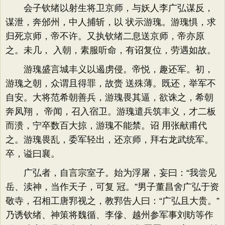
会子钦绪以射生将卫京师，与妖人李广弘谋反，
谋泄，奔邠州，中人捕斩，以 状示游瑰。游瑰惧，求
归死京师，帝不许。又执钦绪二息送京师，帝亦原
之。未几， 入朝，素服听命，有诏复位，劳遇如故。
游瑰盛言城丰义以遏虏侵。帝悦，趣还军。初，
游瑰之朝，众谓且得罪，故赍 送殊薄。既还，举军不
自安。大将范希朝善兵，游瑰畏其逼，欲诛之，希朝
奔凤翔， 帝闻，召入宿卫。游瑰遣兵筑丰义，才二板
而溃，宁卒数百大掠，游瑰不能禁。诏 用张献甫代
之。游瑰畏乱，委军轻出，还京师，拜右龙武统军。
卒，谥曰襄。
广弘者，自言宗室子。始为浮屠，妄曰：“我尝见
岳、渎神，当作天子，可复 冠。”男子董昌舍广弘于资
敬寺，召相工唐郛视之，教郛告人曰：“广弘且大贵。”
乃诱钦绪、神策将魏循、李傪、越州参军事刘昉等作