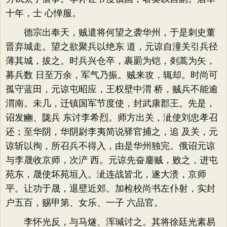
十年，士 心惮服。
德宗出奉天，贼遣将何望之袭华州，于是刺史董
晋弃城走。望之欲聚兵以绝东 道，元谅自潼关引兵径
薄其城，拔之。时兵兴仓卒，裹罽为铠，剡蒿为矢，
募兵数 日至万余，军气乃振。贼来攻，辄却。时尚可
孤守蓝田，元谅屯昭应，王权壁中渭 桥，贼兵不能逾
渭南。未几，迁镇国军节度使，封武康郡王。先是，
诏发豳、陇兵 东讨李希烈。师方出关，泚使刘忠孝召
还；至华阴，华阴尉李夷简说驿官捕之，追 及关，元
谅斩以徇，所召兵不得入，由是华州独完。俄诏元谅
与李晟收京师，次浐 西。元谅先奋鏖贼，败之，进屯
苑东，晟使坏苑垣入。泚连战皆北，遂大溃，京师
平。让功于晟，退壁近郊。加检校尚书左仆射，实封
户五百，赐甲第、女乐、一子 六品官。
李怀光反，与马燧、浑瑊讨之。其将徐廷光素易