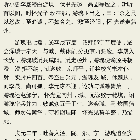
昕小史李岌潜白游瑰，伏甲先起，高固等应之，斩昕
首以闻。时怀光子 玫在邠，游瑰卫出之，曰：“杀之只
以怒敌，至必遽，不如舍之。”玫至泾阳，怀 光遂走蒲
州。
游瑰屯七盘，受李晟节度。诏拜邠宁节度使，遂
会浑瑊于奉天，与瑊、戴休颜 分扼京西要险。李晟入
长安，游瑰破泚兵咸阳。泚走泾州，游瑰使谕泾将杨
澄，澄 拒不纳，泚遂败。京师平，迁检校尚书左仆
射，实封户四百。帝至自兴元，游瑰及 瑊、休颜从，
而李晟、尚可孤、李元谅奉迎，论功与瑊等皆第一。
游瑰还屯邠宁。 怀光寇同州，瑊、元谅败于乾坑。诏
游瑰率兵并力，败贼众五千于屯。遂会瑊、马 燧围蒲
城。师次焦篱堡，守将尉珪降。怀光见势单蹙，乃缢
死。
贞元二年，吐蕃入泾、陇、邠、宁，游瑰追至安