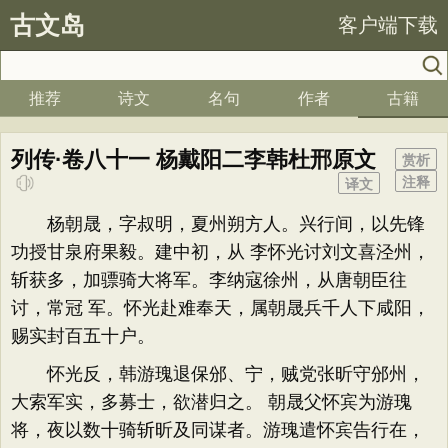
古文岛
客户端下载
推荐
诗文
名句
作者
古籍
列传·卷八十一 杨戴阳二李韩杜邢原文
赏析
注释
译文
杨朝晟，字叔明，夏州朔方人。兴行间，以先锋
功授甘泉府果毅。建中初，从 李怀光讨刘文喜泾州，
斩获多，加骠骑大将军。李纳寇徐州，从唐朝臣往
讨，常冠 军。怀光赴难奉天，属朝晟兵千人下咸阳，
赐实封百五十户。
怀光反，韩游瑰退保邠、宁，贼党张昕守邠州，
大索军实，多募士，欲潜归之。 朝晟父怀宾为游瑰
将，夜以数十骑斩昕及同谋者。游瑰遣怀宾告行在，