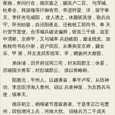
夜驰，奔问行在，德宗嘉之，赐实户二百。 与浑瑊、
杜希全、韩游瑰等扞御有劳。帝进狩梁、洋，留守奉
天。李怀光屯咸阳， 使人诱之，休颜斩其使，勒兵自
守。怀光眙骇，自泾阳夜走。迁检校工部尚书、奉 天
行营节度使。合浑瑊兵破泚偏师，斩首三千级，追至
中渭桥。京师平，又与瑊率 兵趋岐阳，邀泚残党。加
检校尚书右仆射，进户四百。从乘舆至京师，赐女
乐、甲 第，拜左龙武军统军。卒，赠扬州大都督。
弟休璿，历开府仪同三司，封东阳郡王；休晏，
历辅国大将军，封彭城郡公。 俱以将略称。
阳惠元，平州人。以趫勇奋，事平卢军。从田神
功、李忠臣浮海入青州。诏以 兵隶神策，为京西兵马
使，镇奉天。
德宗初立，稍绳诸节度跋扈者。于是李正己屯曹
州，田悦增河上兵，河南大扰。 诏移兵万二千戍关