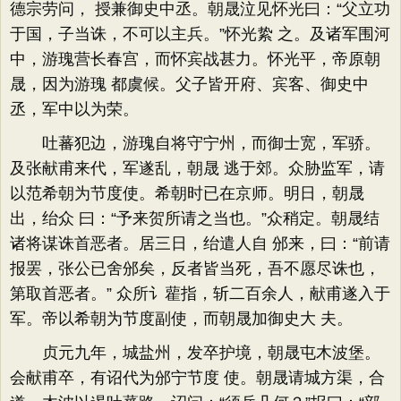
德宗劳问， 授兼御史中丞。朝晟泣见怀光曰：“父立功
于国，子当诛，不可以主兵。”怀光絷 之。及诸军围河
中，游瑰营长春宫，而怀宾战甚力。怀光平，帝原朝
晟，因为游瑰 都虞候。父子皆开府、宾客、御史中
丞，军中以为荣。
吐蕃犯边，游瑰自将守宁州，而御士宽，军骄。
及张献甫来代，军遂乱，朝晟 逃于郊。众胁监军，请
以范希朝为节度使。希朝时已在京师。明日，朝晟
出，绐众 曰：“予来贺所请之当也。”众稍定。朝晟结
诸将谋诛首恶者。居三日，绐遣人自 邠来，曰：“前请
报罢，张公已舍邠矣，反者皆当死，吾不愿尽诛也，
第取首恶者。” 众所讠雚指，斩二百余人，献甫遂入于
军。帝以希朝为节度副使，而朝晟加御史大 夫。
贞元九年，城盐州，发卒护境，朝晟屯木波堡。
会献甫卒，有诏代为邠宁节度 使。朝晟请城方渠，合