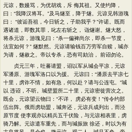
元谅，数嫚骂，为优胡戏，斥 侮其祖。又使约降，
曰：“我降汉将耳。”及马燧至，降于燧。元谅见韩游瑰
曰： “彼诟吾祖，今日斩之，子助我乎？”许诺。既而
遇诸道，即数其罪，叱左右斩之， 诣燧谢。燧大怒，
将杀元谅，游瑰见曰：“杀一偏裨尚尔，即杀一节度，
法宜如何？” 燧默然。元谅请输钱百万劳军自赎，瑊亦
为请，燧赦之。帝以专杀，恐有司劾治， 前诏勿论。
贞元三年，吐蕃请盟，诏以军从瑊会平凉，元谅
军潘原、游瑰军洛口以为援。 元谅曰：“潘原去平凉七
十里，虏诈不情，如有急，何以赴？请与公连屯。”瑊
以 违诏，不听。瑊壁盟所二十里，元谅密徙营次之。
既会，元谅望云物曰：“不详， 虏必有变！”传令约部
伍出阵。俄而虏劫盟，瑊奔还，元谅兵成列出，而泾
原节度 使李观亦以精兵五千伏险，与元谅相表里，虏
骑乃解。元谅遣车重先，而与瑊振旅 徐还，时以为有