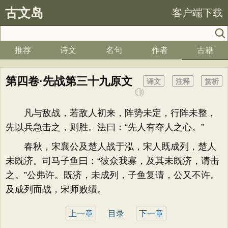
古文岛
客户端下载
推荐
诗文
名句
作者
古籍
第四卷·先战第三十九原文
译文
注释
赏析
凡与敌战，若敌人初来，阵势未定，行阵未整，
先以兵急击之，则胜。法曰：“先人有夺人之心。”
春秋，宋襄公及楚人战于泓，宋人既成列，楚人
未既济。司马子鱼曰：“彼众我寡，及其未既济，请击
之。”公弗许。既济，未成列，子鱼复请，公又不许。
及成列而战，宋师败绩。
上一章
目录
下一章