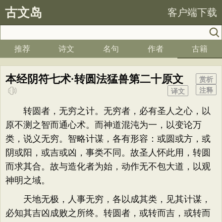
古文岛
客户端下载
推荐
诗文
名句
作者
古籍
本经阴符七术·转圆法猛兽第二十原文
赏析
注释
译文
转圆者，无穷之计。无穷者，必有圣人之心，以
原不测之智而通心术。而神道混沌为一，以变论万
类，说义无穷。智略计谋，各有形容：或圆或方，或
阴或阳，或吉或凶，事类不同。故圣人怀此用，转圆
而求其合。故与造化者为始，动作无不包大道，以观
神明之域。
天地无极，人事无穷，各以成其类，见其计谋，
必知其吉凶成败之所终。转圆者，或转而吉，或转而