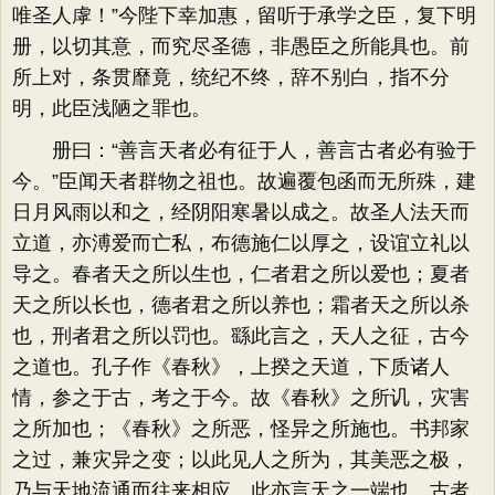
唯圣人虖！”今陛下幸加惠，留听于承学之臣，复下明
册，以切其意，而究尽圣德，非愚臣之所能具也。前
所上对，条贯靡竟，统纪不终，辞不别白，指不分
明，此臣浅陋之罪也。
册曰：“善言天者必有征于人，善言古者必有验于
今。”臣闻天者群物之祖也。故遍覆包函而无所殊，建
日月风雨以和之，经阴阳寒暑以成之。故圣人法天而
立道，亦溥爱而亡私，布德施仁以厚之，设谊立礼以
导之。春者天之所以生也，仁者君之所以爱也；夏者
天之所以长也，德者君之所以养也；霜者天之所以杀
也，刑者君之所以罚也。繇此言之，天人之征，古今
之道也。孔子作《春秋》，上揆之天道，下质诸人
情，参之于古，考之于今。故《春秋》之所讥，灾害
之所加也；《春秋》之所恶，怪异之所施也。书邦家
之过，兼灾异之变；以此见人之所为，其美恶之极，
乃与天地流通而往来相应，此亦言天之一端也。古者