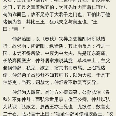
人者，正其谊不谋其利，明其道不计其功。是以仲尼
之门，五尺之童羞称五伯，为其先诈力而后仁谊也。
苟为诈而已，故不足称于大君子之门也。五伯比于他
诸侯为贤，其比三王，犹武夫之与美玉也。”王
曰：“善。”
仲舒治国，以《春秋》灾异之变推阴阳所以错
行，故求雨，闭诸阳，纵诸阴，其止雨反是；行之一
国，未尝不得所欲。中废为中大夫。先是辽东高庙、
长陵高园殿灾，仲舒居家推说其意，草稿未上，主父
偃候仲舒，私见，嫉之，窃其书而奏焉。上召视诸
儒，仲舒弟子吕步舒不知其师书，以为大愚。于是下
仲舒吏，当死，诏赦之，仲舒遂不敢复言灾异。
仲舒为人廉直。是时方外攘四夷，公孙弘治《春
秋》不如仲舒，而弘希世用事，位至公卿。仲舒以弘
为从谀，弘嫉之。胶西王亦上兄也，尤纵恣，数害吏
二千石。弘乃言于上曰：“独董仲舒可使相胶西王。”胶