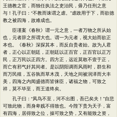
王德教之官，而独任执法之吏治民，毋乃任刑之意
与！孔子曰：“不教而诛谓之虐。”虐政用于下，而欲德
教之被四海，故难成也。
臣谨案《春秋》谓一元之意，一者万物之所从始
也，元者辞之所谓大也。谓一为元者，视大始而欲正
本也。《春秋》深探其本，而反自贵者始。故为人君
者，正心以正朝廷，正朝廷以正百官，正百官以正万
民，正万民以正四方。四方正，远近莫敢不壹于正，
而亡有邪气奸其间者。是以阴阳调而风雨时，群生和
而万民殖，五谷孰而草木茂，天地之间被润泽而大丰
美，四海之内闻盛德而皆徕臣，诸福之物，可致之
祥，莫不毕至，而王道终矣。
孔子曰：“凤鸟不至，河不出图，吾已矣夫！”自悲
可致此物，而身卑贱不得致也。今陛下贵为天子，富
有四海，居得致之位，操可致之势，又有能致之资，