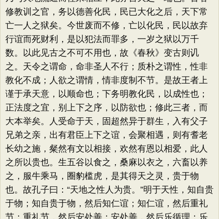
修教训之官，务以德善化民，民已大化之后，天下常
亡一人之狱矣。今世废而不修，亡以化民，民以故弃
行谊而死财利，是以犯法而罪多，一岁之狱以万千
数。以此见古之不可不用也，故《春秋》变古则讥
之。天令之谓命，命非圣人不行；质朴之谓性，性非
教化不成；人欲之谓情，情非度制不节。是故王者上
谨于承天意，以顺命也；下务明教化民，以成性也；
正法度之宜，别上下之序，以防欲也；修此三者，而
大本举矣。人受命于天，固超然异于群生，入有父子
兄弟之亲，出有君臣上下之谊，会聚相遇，则有耆老
长幼之施，粲然有文以相接，欢然有恩以相爱，此人
之所以贵也。生五谷以食之，桑麻以衣之，六畜以养
之，服牛乘马，圈豹槛虎，是其得天之灵，贵于物
也。故孔子曰：“天地之性人为贵。”明于天性，知自贵
于物；知自贵于物，然后知仁谊；知仁谊，然后重礼
节；重礼节，然后安处善；安处善，然后乐循理；乐