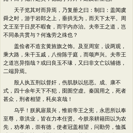
天子览其对而异焉，乃复册之曰：制曰：盖闻虞
舜之时，游于岩郎之上，垂拱无为，而天下太平。周
文王至于日昃不暇食，而宇内亦治。夫帝王之道，岂
不同条共贯与？何逸劳之殊也？
盖俭者不造玄黄旌旗之饰。及至周室，设两观，
乘大路，朱干玉戚，八佾陈于庭，而颂声兴。夫帝王
之道岂异指哉？或曰良玉不瑑，又曰非文亡以辅德，
二端异焉。
殷人执五刑以督奸，伤肌肤以惩恶。成、康不
式，四十余年天下不犯，囹圄空虚。秦国用之，死者
甚众，刑者相望，秏矣哀哉！
乌乎！朕夙寤晨兴，惟前帝王之宪，永思所以奉
至尊，章洪业，皆在力本任贤。今朕亲耕籍田以为农
先，劝孝弟，崇有德，使者冠盖相望，问勤劳，恤孤