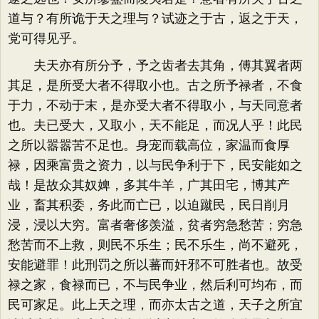
道与？有所诡于天之理与？试迹之于古，返之于天，
党可得见乎。
夫天亦有所分予，予之齿者去其角，傅其翼者两
其足，是所受大者不得取小也。古之所予禄者，不食
于力，不动于末，是亦受大者不得取小，与天同意者
也。夫已受大，又取小，天不能足，而况人乎！此民
之所以嚣嚣苦不足也。身宠而载高位，家温而食厚
禄，因乘富贵之资力，以与民争利于下，民安能如之
哉！是故众其奴婢，多其牛羊，广其田宅，博其产
业，畜其积委，务此而亡已，以迫蹴民，民日削月
浸，浸以大穷。富者奢侈羡溢，贫者穷急愁苦；穷急
愁苦而不上救，则民不乐生；民不乐生，尚不避死，
安能避罪！此刑罚之所以蕃而奸邪不可胜者也。故受
禄之家，食禄而已，不与民争业，然后利可均布，而
民可家足。此上天之理，而亦太古之道，天子之所宜