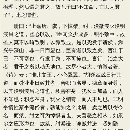
循理，然后谓之君之。故孔子曰“不知命，亡以为君
子”，此之谓也。
册曰：“上嘉唐、虞，下悼桀、纣，浸微浸灭浸明
浸昌之道，虚心以改。”臣闻众少成多，积小致臣，故
圣人莫不以晻致明，以微致显。是以尧发于诸侯，舜
兴乎深山，非一日而显也，盖有渐以致之矣。言出于
已，不可塞也；行发于身，不可掩也。言行，治之大
者，君子之所以动天地也。故尽小者大，慎微者著。
《诗》云：“惟此文王，小心翼翼。”胡尧兢兢日行其
道，而舜业业日致其孝，善积而名显，德章而身尊，
以其浸明浸昌之道也。积善在身，犹长日加益，而人
不知也；积恶在身，犹火之销膏，而人不见也。非明
乎情性察乎流俗者，孰能知之？此唐、虞之所以得令
名，而桀、纣之可为悼惧者也。夫善恶之相从，如景
乡之应形声也。故桀、纣暴谩，谗贼并进，贤知隐