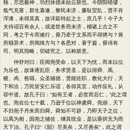
独，尽思极神，功烈休德未始云获也。今阴阳错缪，
氛气充塞，群生寡遂，黎民未济，廉耻贸乱，贤不肖
浑淆，未得其真，故详延特起之士，庶几乎！今子大
夫待诏百有余人，或道世务而未济，稽诸上古之不
同，考之于今而难行，毋乃牵于文系而不得骋与？将
所繇异术，所闻殊方与？各悉对，著于篇，毋讳有
司。明其指略，切磋究之。以称朕意。
仲舒对曰：臣闻尧受命，以天下为忧，而未以位
为乐也，故诛逐乱臣，务求贤圣，是以得舜、禹、
稷、卨、咎繇。众圣辅德，贤能佐职，教化大行，天
下和洽，万民皆安仁乐谊，各得其宜，动作应礼，从
容中道。故孔子曰：“如有王者，必世而后仁，”此之谓
也。尧在位七十载，乃逊于位以禅虞舜。尧崩，天下
不归尧子丹朱而归舜。舜知不可辟，乃即天子之位，
以禹为相，因尧之辅佐，继其统业，是以垂拱无为而
天下治。孔子曰“《韶》尽美矣，又尽善矣”，此之谓