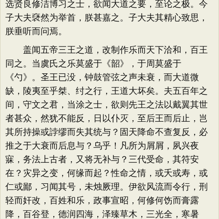
选贤良修洁博习之士，欲闻大道之要，至论之极。今
子大夫褎然为举首，朕甚嘉之。子大夫其精心致思，
朕垂听而问焉。
盖闻五帝三王之道，改制作乐而天下洽和，百王
同之。当虞氏之乐莫盛于《韶》，于周莫盛于
《勺》。圣王已没，钟鼓管弦之声未衰，而大道微
缺，陵夷至乎桀、纣之行，王道大坏矣。夫五百年之
间，守文之君，当涂之士，欲则先王之法以戴翼其世
者甚众，然犹不能反，日以仆灭，至后王而后止，岂
其所持操或誖缪而失其统与？固天降命不查复反，必
推之于大衰而后息与？乌乎！凡所为屑屑，夙兴夜
寐，务法上古者，又将无补与？三代受命，其符安
在？灾异之变，何缘而起？性命之情，或夭或寿，或
仁或鄙，习闻其号，未烛厥理。伊欲风流而令行，刑
轻而奸改，百姓和乐，政事宣昭，何修何饬而膏露
降，百谷登，德润四海，泽臻草木，三光全，寒暑