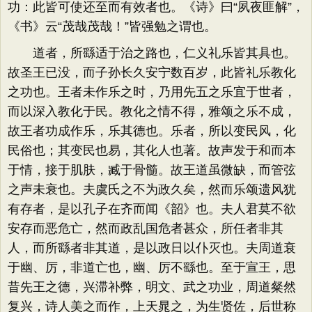
功：此皆可使还至而有效者也。《诗》曰“夙夜匪解”，
《书》云“茂哉茂哉！”皆强勉之谓也。
道者，所繇适于治之路也，仁义礼乐皆其具也。
故圣王已没，而子孙长久安宁数百岁，此皆礼乐教化
之功也。王者未作乐之时，乃用先五之乐宜于世者，
而以深入教化于民。教化之情不得，雅颂之乐不成，
故王者功成作乐，乐其德也。乐者，所以变民风，化
民俗也；其变民也易，其化人也著。故声发于和而本
于情，接于肌肤，臧于骨髓。故王道虽微缺，而管弦
之声未衰也。夫虞氏之不为政久矣，然而乐颂遗风犹
有存者，是以孔子在齐而闻《韶》也。夫人君莫不欲
安存而恶危亡，然而政乱国危者甚众，所任者非其
人，而所繇者非其道，是以政日以仆灭也。夫周道衰
于幽、厉，非道亡也，幽、厉不繇也。至于宣王，思
昔先王之德，兴滞补弊，明文、武之功业，周道粲然
复兴，诗人美之而作，上天晁之，为生贤佐，后世称