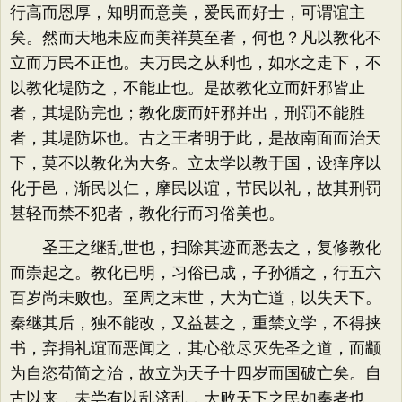
行高而恩厚，知明而意美，爱民而好士，可谓谊主
矣。然而天地未应而美祥莫至者，何也？凡以教化不
立而万民不正也。夫万民之从利也，如水之走下，不
以教化堤防之，不能止也。是故教化立而奸邪皆止
者，其堤防完也；教化废而奸邪并出，刑罚不能胜
者，其堤防坏也。古之王者明于此，是故南面而治天
下，莫不以教化为大务。立太学以教于国，设痒序以
化于邑，渐民以仁，摩民以谊，节民以礼，故其刑罚
甚轻而禁不犯者，教化行而习俗美也。
圣王之继乱世也，扫除其迹而悉去之，复修教化
而崇起之。教化已明，习俗已成，子孙循之，行五六
百岁尚未败也。至周之末世，大为亡道，以失天下。
秦继其后，独不能改，又益甚之，重禁文学，不得挟
书，弃捐礼谊而恶闻之，其心欲尽灭先圣之道，而颛
为自恣苟简之治，故立为天子十四岁而国破亡矣。自
古以来，未尝有以乱济乱，大败天下之民如秦者也。